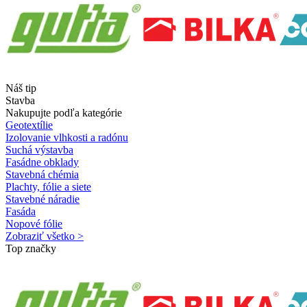
Náš tip
Stavba
Nakupujte podľa kategórie
Geotextílie
Izolovanie vlhkosti a radónu
Suchá výstavba
Fasádne obklady
Stavebná chémia
Plachty, fólie a siete
Stavebné náradie
Fasáda
Nopové fólie
Zobraziť všetko >
Top značky