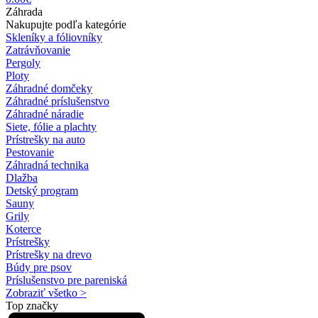
Záhrada
Nakupujte podľa kategórie
Skleníky a fóliovníky
Zatrávňovanie
Pergoly
Ploty
Záhradné domčeky
Záhradné príslušenstvo
Záhradné náradie
Siete, fólie a plachty
Prístrešky na auto
Pestovanie
Záhradná technika
Dlažba
Detský program
Sauny
Grily
Koterce
Prístrešky
Prístrešky na drevo
Búdy pre psov
Príslušenstvo pre pareniská
Zobraziť všetko >
Top značky