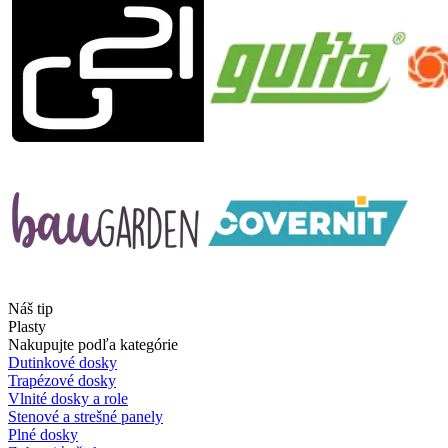
Náš tip
Plasty
Nakupujte podľa kategórie
Dutinkové dosky
Trapézové dosky
Vlnité dosky a role
Stenové a strešné panely
Plné dosky