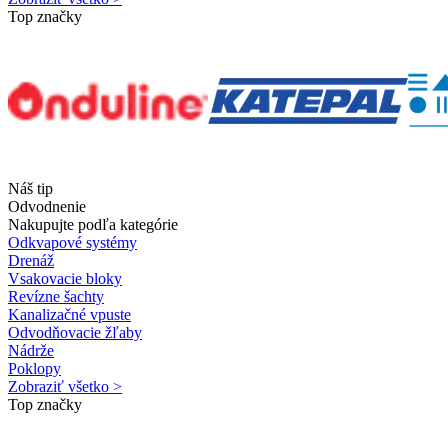
Top značky
Náš tip
Odvodnenie
Nakupujte podľa kategórie
Odkvapové systémy
Drenáž
Vsakovacie bloky
Revízne šachty
Kanalizačné vpuste
Odvodňovacie žľaby
Nádrže
Poklopy
Zobraziť všetko >
Top značky