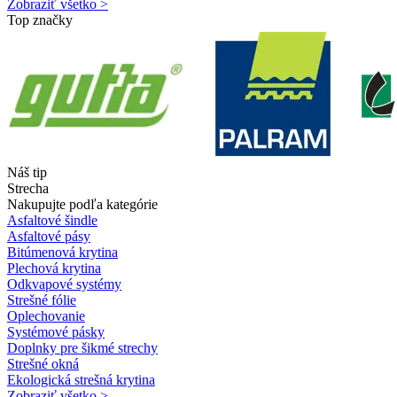
Zobraziť všetko >
Top značky
Náš tip
Strecha
Nakupujte podľa kategórie
Asfaltové šindle
Asfaltové pásy
Bitúmenová krytina
Plechová krytina
Odkvapové systémy
Strešné fólie
Oplechovanie
Systémové pásky
Doplnky pre šikmé strechy
Strešné okná
Ekologická strešná krytina
Zobraziť všetko >