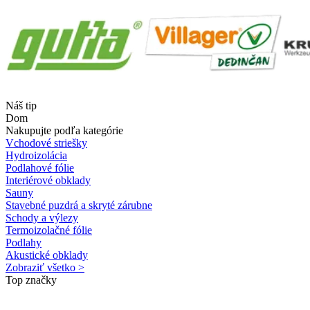
Náš tip
Dom
Nakupujte podľa kategórie
Vchodové striešky
Hydroizolácia
Podlahové fólie
Interiérové obklady
Sauny
Stavebné puzdrá a skryté zárubne
Schody a výlezy
Termoizolačné fólie
Podlahy
Akustické obklady
Zobraziť všetko >
Top značky