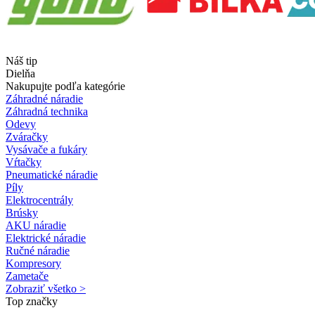
Náš tip
Dielňa
Nakupujte podľa kategórie
Záhradné náradie
Záhradná technika
Odevy
Zváračky
Vysávače a fukáry
Vŕtačky
Pneumatické náradie
Píly
Elektrocentrály
Brúsky
AKU náradie
Elektrické náradie
Ručné náradie
Kompresory
Zametače
Zobraziť všetko >
Top značky