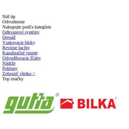
Náš tip
Odvodnenie
Nakupujte podľa kategórie
Odkvapové systémy
Drenáž
Vsakovacie bloky
Revízne šachty
Kanalizačné vpuste
Odvodňovacie žľaby
Nádrže
Poklopy
Zobraziť všetko >
Top značky