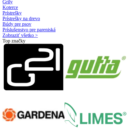
Grily
Koterce
Prístrešky
Prístrešky na drevo
Búdy pre psov
Príslušenstvo pre pareniská
Zobraziť všetko >
Top značky