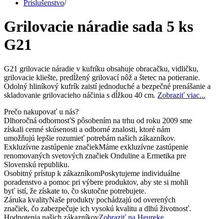
Príslušenstvo
/
Grilovacie náradie sada 5 ks
G21
G21 grilovacie náradie v kufríku obsahuje obracačku, vidličku,
grilovacie kliešte, predĺžený grilovací nôž a štetec na potieranie.
Odolný hliníkový kufrík zaistí jednoduché a bezpečné prenášanie a
skladovanie grilovacieho náčinia s dĺžkou 40 cm.
Zobraziť viac...
Prečo nakupovať u nás?
Dlhoročná odbornosť
S pôsobením na trhu od roku 2009 sme
získali cenné skúsenosti a odborné znalosti, ktoré nám
umožňujú lepšie rozumieť potrebám našich zákazníkov.
Exkluzívne zastúpenie značiek
Máme exkluzívne zastúpenie
renomovaných svetových značiek Onduline a Ermetika pre
Slovenskú republiku.
Osobitný prístup k zákazníkom
Poskytujeme individuálne
poradenstvo a pomoc pri výbere produktov, aby ste si mohli
byť istí, že získate to, čo skutočne potrebujete.
Záruka kvality
Naše produkty pochádzajú od overených
značiek, čo zabezpečuje ich vysokú kvalitu a dlhú životnosť.
Hodnotenia našich zákazníkov
Zobraziť na Heureke