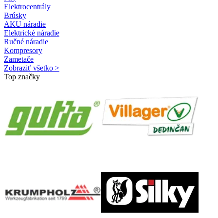
Elektrocentrály
Brúsky
AKU náradie
Elektrické náradie
Ručné náradie
Kompresory
Zametače
Zobraziť všetko >
Top značky