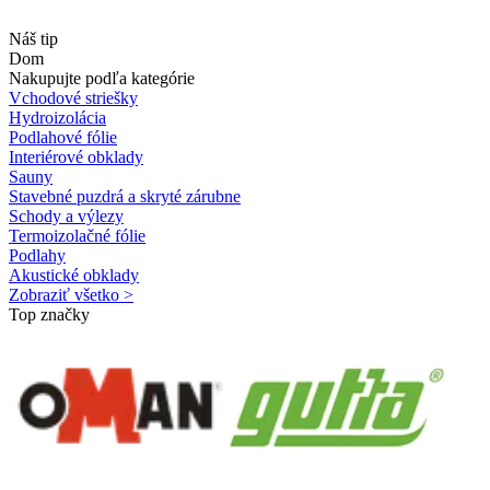
Náš tip
Dom
Nakupujte podľa kategórie
Vchodové striešky
Hydroizolácia
Podlahové fólie
Interiérové obklady
Sauny
Stavebné puzdrá a skryté zárubne
Schody a výlezy
Termoizolačné fólie
Podlahy
Akustické obklady
Zobraziť všetko >
Top značky