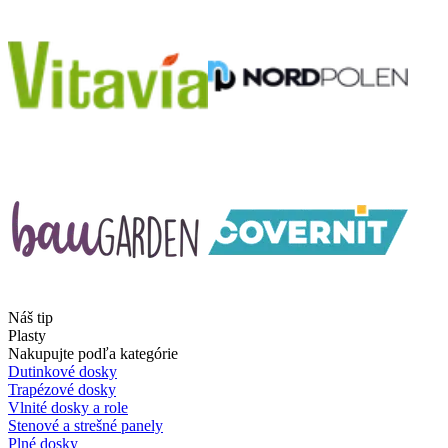
Náš tip
Plasty
Nakupujte podľa kategórie
Dutinkové dosky
Trapézové dosky
Vlnité dosky a role
Stenové a strešné panely
Plné dosky