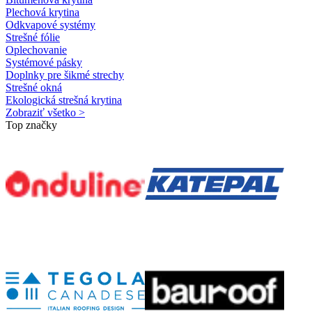
Plechová krytina
Odkvapové systémy
Strešné fólie
Oplechovanie
Systémové pásky
Doplnky pre šikmé strechy
Strešné okná
Ekologická strešná krytina
Zobraziť všetko >
Top značky