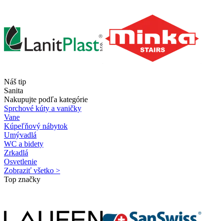
Náš tip
Sanita
Nakupujte podľa kategórie
Sprchové kúty a vaničky
Vane
Kúpeľňový nábytok
Umývadlá
WC a bidety
Zrkadlá
Osvetlenie
Zobraziť všetko >
Top značky