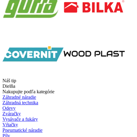
Náš tip
Dielňa
Nakupujte podľa kategórie
Záhradné náradie
Záhradná technika
Odevy
Zváračky
Vysávače a fukáry
Vŕtačky
Pneumatické náradie
Píly