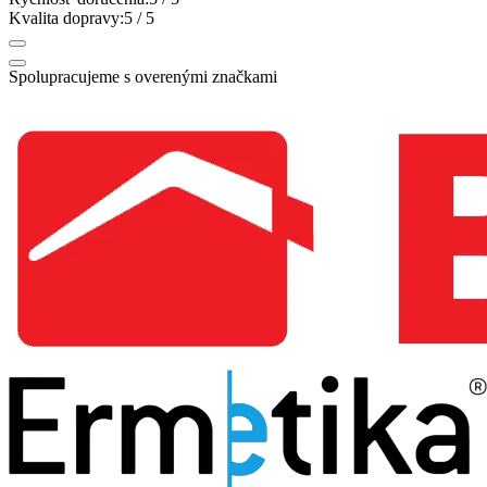
Kvalita dopravy:
5
/ 5
Spolupracujeme s overenými značkami