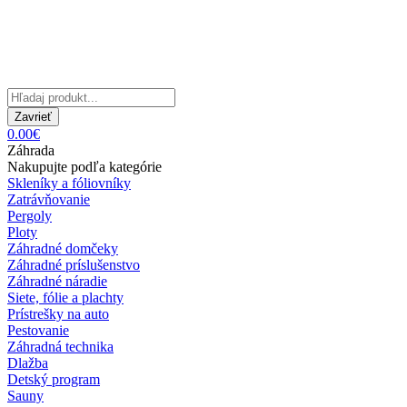
Zavrieť
0.00€
Záhrada
Nakupujte podľa kategórie
Skleníky a fóliovníky
Zatrávňovanie
Pergoly
Ploty
Záhradné domčeky
Záhradné príslušenstvo
Záhradné náradie
Siete, fólie a plachty
Prístrešky na auto
Pestovanie
Záhradná technika
Dlažba
Detský program
Sauny