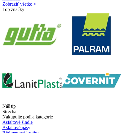
Zobraziť všetko >
Top značky
Náš tip
Strecha
Nakupujte podľa kategórie
Asfaltové šindle
Asfaltové pásy
Bitúmenová krytina