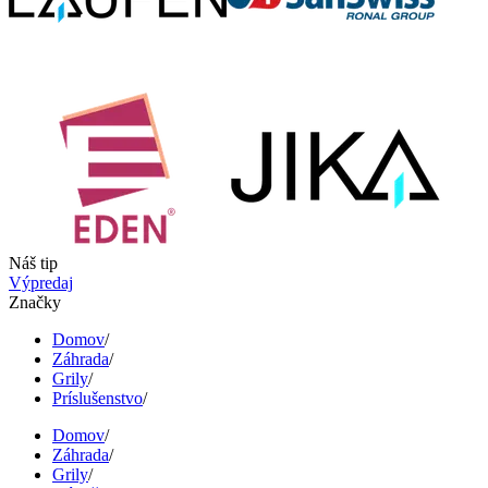
Náš tip
Výpredaj
Značky
Domov
/
Záhrada
/
Grily
/
Príslušenstvo
/
Domov
/
Záhrada
/
Grily
/