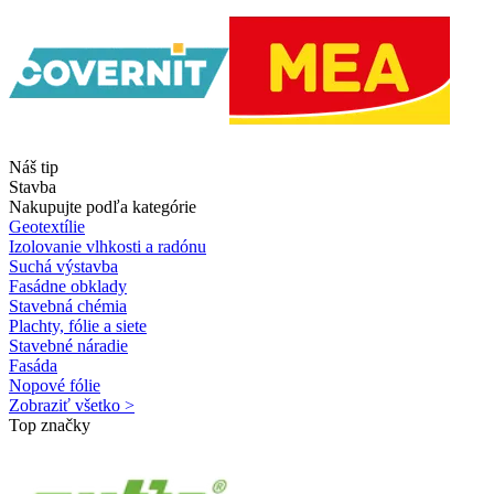
Náš tip
Stavba
Nakupujte podľa kategórie
Geotextílie
Izolovanie vlhkosti a radónu
Suchá výstavba
Fasádne obklady
Stavebná chémia
Plachty, fólie a siete
Stavebné náradie
Fasáda
Nopové fólie
Zobraziť všetko >
Top značky