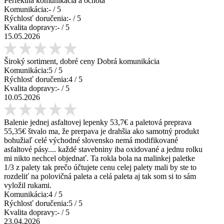
Perfektná komunikácia a ochota
Komunikácia:
-
/ 5
Rýchlosť doručenia:
-
/ 5
Kvalita dopravy:
-
/ 5
15.05.2026
Široký sortiment, dobré ceny Dobrá komunikácia
Komunikácia:
5
/ 5
Rýchlosť doručenia:
4
/ 5
Kvalita dopravy:
-
/ 5
10.05.2026
Balenie jednej asfaltovej lepenky 53,7€ a paletová preprava
55,35€ štvalo ma, že prerpava je drahšia ako samotný produkt
bohužiaľ celé východné slovensko nemá modifikované
asfaltové pásy.... každé stavebniny iba oxidované a jednu rolku
mi nikto nechcel objednať. Ta rokla bola na malinkej paletke
1/3 z palety tak prečo účtujete cenu celej palety mali by ste to
rozdeliť na polovičná paleta a celá paleta aj tak som si to sám
vyložil rukami.
Komunikácia:
4
/ 5
Rýchlosť doručenia:
5
/ 5
Kvalita dopravy:
-
/ 5
23.04.2026