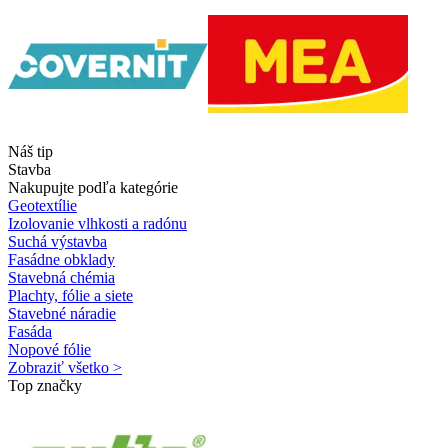
Náš tip
Stavba
Nakupujte podľa kategórie
Geotextílie
Izolovanie vlhkosti a radónu
Suchá výstavba
Fasádne obklady
Stavebná chémia
Plachty, fólie a siete
Stavebné náradie
Fasáda
Nopové fólie
Zobraziť všetko >
Top značky