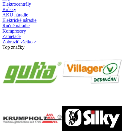
Elektrocentrály
Brúsky
AKU náradie
Elektrické náradie
Ručné náradie
Kompresory
Zametače
Zobraziť všetko >
Top značky