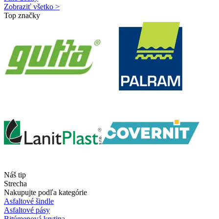
Zobraziť všetko >
Top značky
Náš tip
Strecha
Nakupujte podľa kategórie
Asfaltové šindle
Asfaltové pásy
Bitúmenová krytina