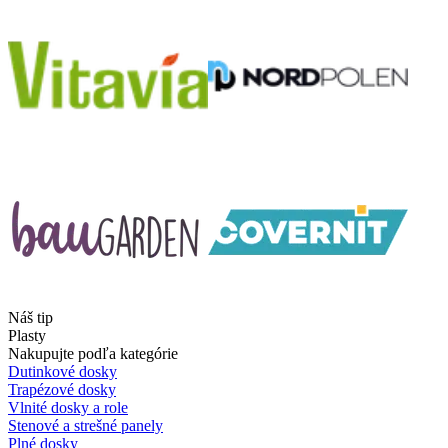
Náš tip
Plasty
Nakupujte podľa kategórie
Dutinkové dosky
Trapézové dosky
Vlnité dosky a role
Stenové a strešné panely
Plné dosky