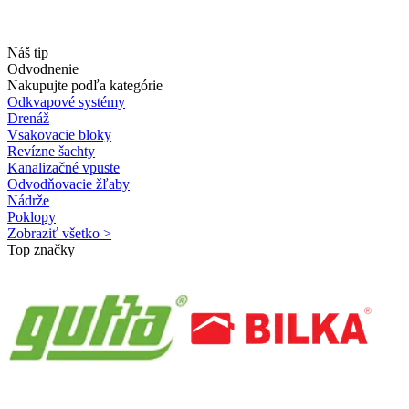
Náš tip
Odvodnenie
Nakupujte podľa kategórie
Odkvapové systémy
Drenáž
Vsakovacie bloky
Revízne šachty
Kanalizačné vpuste
Odvodňovacie žľaby
Nádrže
Poklopy
Zobraziť všetko >
Top značky