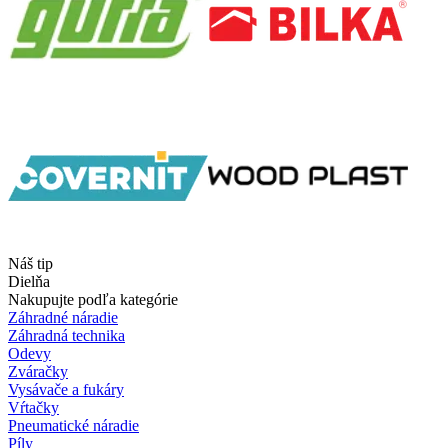
Náš tip
Dielňa
Nakupujte podľa kategórie
Záhradné náradie
Záhradná technika
Odevy
Zváračky
Vysávače a fukáry
Vŕtačky
Pneumatické náradie
Píly