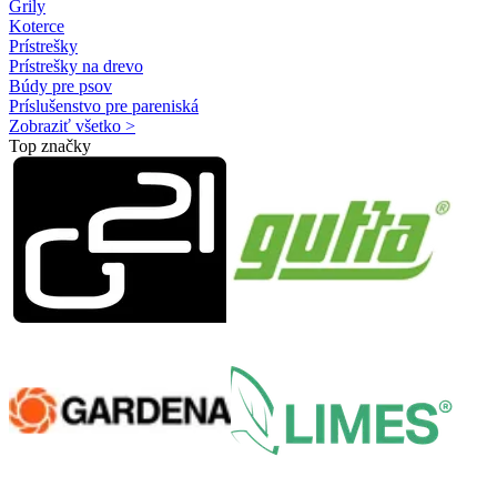
Grily
Koterce
Prístrešky
Prístrešky na drevo
Búdy pre psov
Príslušenstvo pre pareniská
Zobraziť všetko >
Top značky