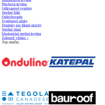
Plechová krytina
Odkvapové systémy
Strešné fólie
Oplechovanie
Systémové pásky
Doplnky pre šikmé strechy
Strešné okná
Ekologická strešná krytina
Zobraziť všetko >
Top značky