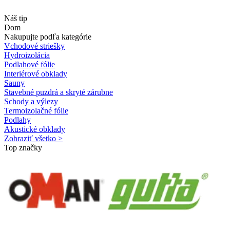
Náš tip
Dom
Nakupujte podľa kategórie
Vchodové striešky
Hydroizolácia
Podlahové fólie
Interiérové obklady
Sauny
Stavebné puzdrá a skryté zárubne
Schody a výlezy
Termoizolačné fólie
Podlahy
Akustické obklady
Zobraziť všetko >
Top značky