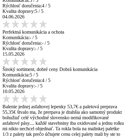
Komunikácia:
5
/ 5
Rýchlosť doručenia:
4
/ 5
Kvalita dopravy:
5
/ 5
04.06.2026
Perfektná komunikácia a ochota
Komunikácia:
-
/ 5
Rýchlosť doručenia:
-
/ 5
Kvalita dopravy:
-
/ 5
15.05.2026
Široký sortiment, dobré ceny Dobrá komunikácia
Komunikácia:
5
/ 5
Rýchlosť doručenia:
4
/ 5
Kvalita dopravy:
-
/ 5
10.05.2026
Balenie jednej asfaltovej lepenky 53,7€ a paletová preprava
55,35€ štvalo ma, že prerpava je drahšia ako samotný produkt
bohužiaľ celé východné slovensko nemá modifikované
asfaltové pásy.... každé stavebniny iba oxidované a jednu rolku
mi nikto nechcel objednať. Ta rokla bola na malinkej paletke
1/3 z palety tak prečo účtujete cenu celej palety mali by ste to