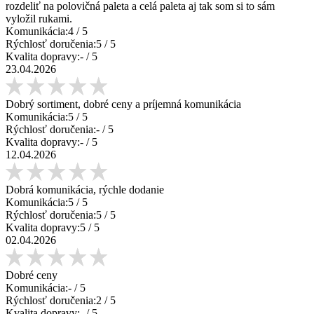
rozdeliť na polovičná paleta a celá paleta aj tak som si to sám
vyložil rukami.
Komunikácia:
4
/ 5
Rýchlosť doručenia:
5
/ 5
Kvalita dopravy:
-
/ 5
23.04.2026
Dobrý sortiment, dobré ceny a príjemná komunikácia
Komunikácia:
5
/ 5
Rýchlosť doručenia:
-
/ 5
Kvalita dopravy:
-
/ 5
12.04.2026
Dobrá komunikácia, rýchle dodanie
Komunikácia:
5
/ 5
Rýchlosť doručenia:
5
/ 5
Kvalita dopravy:
5
/ 5
02.04.2026
Dobré ceny
Komunikácia:
-
/ 5
Rýchlosť doručenia:
2
/ 5
Kvalita dopravy:
-
/ 5