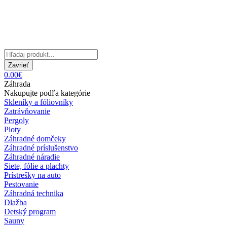
Zavrieť
0.00€
Záhrada
Nakupujte podľa kategórie
Skleníky a fóliovníky
Zatrávňovanie
Pergoly
Ploty
Záhradné domčeky
Záhradné príslušenstvo
Záhradné náradie
Siete, fólie a plachty
Prístrešky na auto
Pestovanie
Záhradná technika
Dlažba
Detský program
Sauny