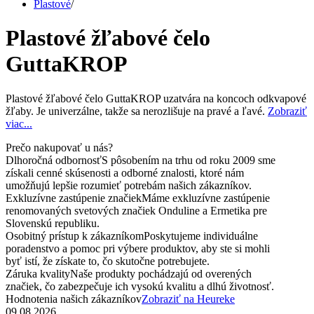
Plastové
/
Plastové žľabové čelo
GuttaKROP
Plastové žľabové čelo GuttaKROP uzatvára na koncoch odkvapové
žľaby. Je univerzálne, takže sa nerozlišuje na pravé a ľavé.
Zobraziť
viac...
Prečo nakupovať u nás?
Dlhoročná odbornosť
S pôsobením na trhu od roku 2009 sme
získali cenné skúsenosti a odborné znalosti, ktoré nám
umožňujú lepšie rozumieť potrebám našich zákazníkov.
Exkluzívne zastúpenie značiek
Máme exkluzívne zastúpenie
renomovaných svetových značiek Onduline a Ermetika pre
Slovenskú republiku.
Osobitný prístup k zákazníkom
Poskytujeme individuálne
poradenstvo a pomoc pri výbere produktov, aby ste si mohli
byť istí, že získate to, čo skutočne potrebujete.
Záruka kvality
Naše produkty pochádzajú od overených
značiek, čo zabezpečuje ich vysokú kvalitu a dlhú životnosť.
Hodnotenia našich zákazníkov
Zobraziť na Heureke
09.08.2026