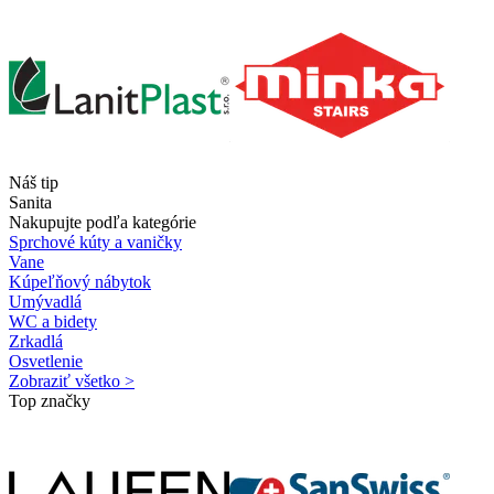
Náš tip
Sanita
Nakupujte podľa kategórie
Sprchové kúty a vaničky
Vane
Kúpeľňový nábytok
Umývadlá
WC a bidety
Zrkadlá
Osvetlenie
Zobraziť všetko >
Top značky