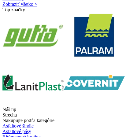
Zobraziť všetko >
Top značky
Náš tip
Strecha
Nakupujte podľa kategórie
Asfaltové šindle
Asfaltové pásy
Bitúmenová krytina