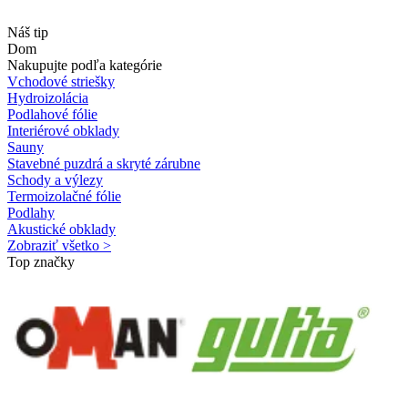
Náš tip
Dom
Nakupujte podľa kategórie
Vchodové striešky
Hydroizolácia
Podlahové fólie
Interiérové obklady
Sauny
Stavebné puzdrá a skryté zárubne
Schody a výlezy
Termoizolačné fólie
Podlahy
Akustické obklady
Zobraziť všetko >
Top značky