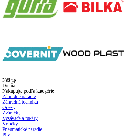
Náš tip
Dielňa
Nakupujte podľa kategórie
Záhradné náradie
Záhradná technika
Odevy
Zváračky
Vysávače a fukáry
Vŕtačky
Pneumatické náradie
Píly