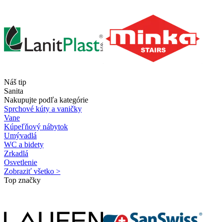
Náš tip
Sanita
Nakupujte podľa kategórie
Sprchové kúty a vaničky
Vane
Kúpeľňový nábytok
Umývadlá
WC a bidety
Zrkadlá
Osvetlenie
Zobraziť všetko >
Top značky