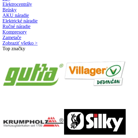
Elektrocentrály
Brúsky
AKU náradie
Elektrické náradie
Ručné náradie
Kompresory
Zametače
Zobraziť všetko >
Top značky