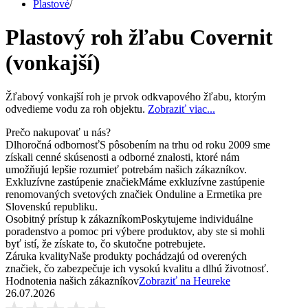
Plastové
/
Plastový roh žľabu Covernit
(vonkajší)
Žľabový vonkajší roh je prvok odkvapového žľabu, ktorým
odvedieme vodu za roh objektu.
Zobraziť viac...
Prečo nakupovať u nás?
Dlhoročná odbornosť
S pôsobením na trhu od roku 2009 sme
získali cenné skúsenosti a odborné znalosti, ktoré nám
umožňujú lepšie rozumieť potrebám našich zákazníkov.
Exkluzívne zastúpenie značiek
Máme exkluzívne zastúpenie
renomovaných svetových značiek Onduline a Ermetika pre
Slovenskú republiku.
Osobitný prístup k zákazníkom
Poskytujeme individuálne
poradenstvo a pomoc pri výbere produktov, aby ste si mohli
byť istí, že získate to, čo skutočne potrebujete.
Záruka kvality
Naše produkty pochádzajú od overených
značiek, čo zabezpečuje ich vysokú kvalitu a dlhú životnosť.
Hodnotenia našich zákazníkov
Zobraziť na Heureke
26.07.2026