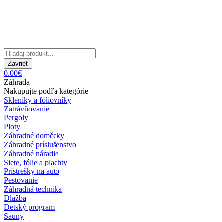
Zavrieť
0.00€
Záhrada
Nakupujte podľa kategórie
Skleníky a fóliovníky
Zatrávňovanie
Pergoly
Ploty
Záhradné domčeky
Záhradné príslušenstvo
Záhradné náradie
Siete, fólie a plachty
Prístrešky na auto
Pestovanie
Záhradná technika
Dlažba
Detský program
Sauny