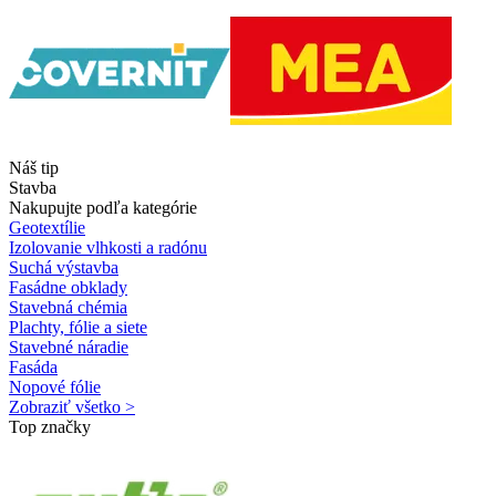
Náš tip
Stavba
Nakupujte podľa kategórie
Geotextílie
Izolovanie vlhkosti a radónu
Suchá výstavba
Fasádne obklady
Stavebná chémia
Plachty, fólie a siete
Stavebné náradie
Fasáda
Nopové fólie
Zobraziť všetko >
Top značky