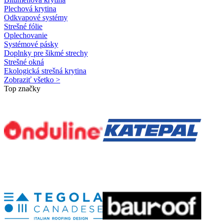
Plechová krytina
Odkvapové systémy
Strešné fólie
Oplechovanie
Systémové pásky
Doplnky pre šikmé strechy
Strešné okná
Ekologická strešná krytina
Zobraziť všetko >
Top značky