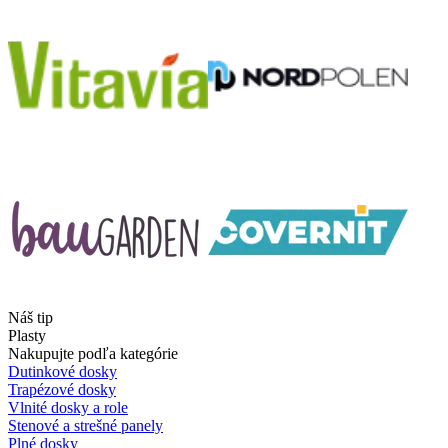
Náš tip
Plasty
Nakupujte podľa kategórie
Dutinkové dosky
Trapézové dosky
Vlnité dosky a role
Stenové a strešné panely
Plné dosky