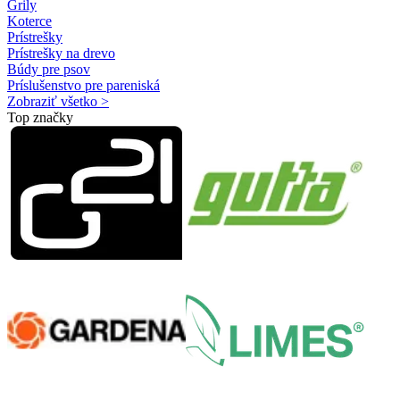
Grily
Koterce
Prístrešky
Prístrešky na drevo
Búdy pre psov
Príslušenstvo pre pareniská
Zobraziť všetko >
Top značky