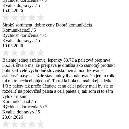
Rýchlosť doručenia:
-
/ 5
Kvalita dopravy:
-
/ 5
15.05.2026
Široký sortiment, dobré ceny Dobrá komunikácia
Komunikácia:
5
/ 5
Rýchlosť doručenia:
4
/ 5
Kvalita dopravy:
-
/ 5
10.05.2026
Balenie jednej asfaltovej lepenky 53,7€ a paletová preprava
55,35€ štvalo ma, že prerpava je drahšia ako samotný produkt
bohužiaľ celé východné slovensko nemá modifikované
asfaltové pásy.... každé stavebniny iba oxidované a jednu rolku
mi nikto nechcel objednať. Ta rokla bola na malinkej paletke
1/3 z palety tak prečo účtujete cenu celej palety mali by ste to
rozdeliť na polovičná paleta a celá paleta aj tak som si to sám
vyložil rukami.
Komunikácia:
4
/ 5
Rýchlosť doručenia:
5
/ 5
Kvalita dopravy:
-
/ 5
23.04.2026