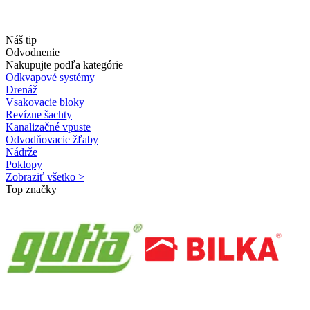
Náš tip
Odvodnenie
Nakupujte podľa kategórie
Odkvapové systémy
Drenáž
Vsakovacie bloky
Revízne šachty
Kanalizačné vpuste
Odvodňovacie žľaby
Nádrže
Poklopy
Zobraziť všetko >
Top značky