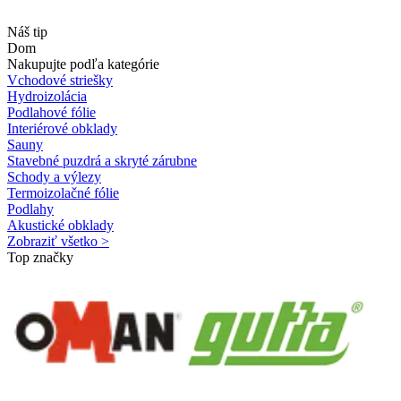
Náš tip
Dom
Nakupujte podľa kategórie
Vchodové striešky
Hydroizolácia
Podlahové fólie
Interiérové obklady
Sauny
Stavebné puzdrá a skryté zárubne
Schody a výlezy
Termoizolačné fólie
Podlahy
Akustické obklady
Zobraziť všetko >
Top značky