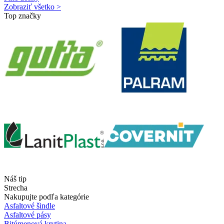
Zobraziť všetko >
Top značky
Náš tip
Strecha
Nakupujte podľa kategórie
Asfaltové šindle
Asfaltové pásy
Bitúmenová krytina