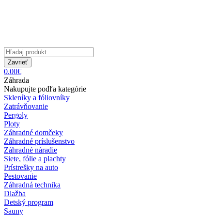
Zavrieť
0.00€
Záhrada
Nakupujte podľa kategórie
Skleníky a fóliovníky
Zatrávňovanie
Pergoly
Ploty
Záhradné domčeky
Záhradné príslušenstvo
Záhradné náradie
Siete, fólie a plachty
Prístrešky na auto
Pestovanie
Záhradná technika
Dlažba
Detský program
Sauny