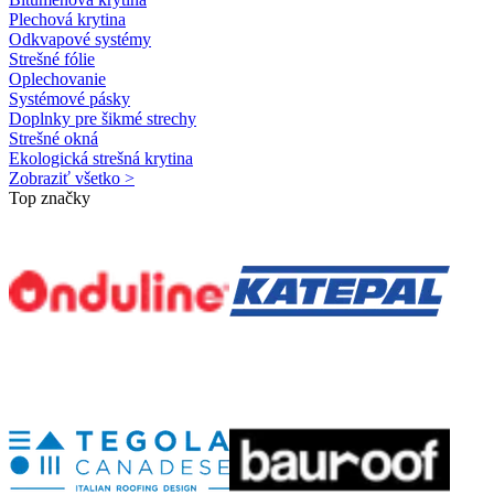
Plechová krytina
Odkvapové systémy
Strešné fólie
Oplechovanie
Systémové pásky
Doplnky pre šikmé strechy
Strešné okná
Ekologická strešná krytina
Zobraziť všetko >
Top značky