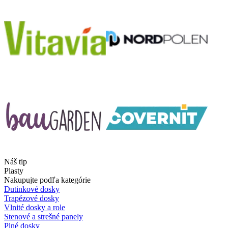
Náš tip
Plasty
Nakupujte podľa kategórie
Dutinkové dosky
Trapézové dosky
Vlnité dosky a role
Stenové a strešné panely
Plné dosky