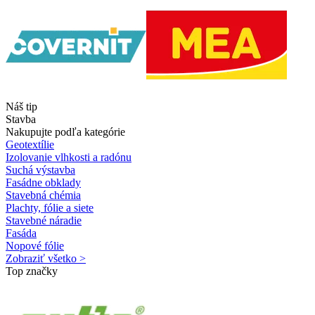
Náš tip
Stavba
Nakupujte podľa kategórie
Geotextílie
Izolovanie vlhkosti a radónu
Suchá výstavba
Fasádne obklady
Stavebná chémia
Plachty, fólie a siete
Stavebné náradie
Fasáda
Nopové fólie
Zobraziť všetko >
Top značky