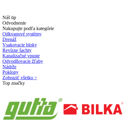
Náš tip
Odvodnenie
Nakupujte podľa kategórie
Odkvapové systémy
Drenáž
Vsakovacie bloky
Revízne šachty
Kanalizačné vpuste
Odvodňovacie žľaby
Nádrže
Poklopy
Zobraziť všetko >
Top značky