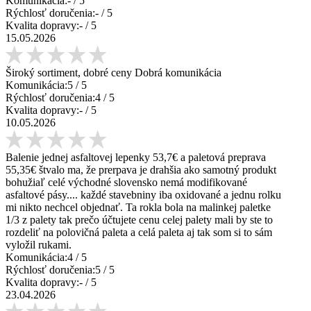
Komunikácia:
-
/ 5
Rýchlosť doručenia:
-
/ 5
Kvalita dopravy:
-
/ 5
15.05.2026
Široký sortiment, dobré ceny Dobrá komunikácia
Komunikácia:
5
/ 5
Rýchlosť doručenia:
4
/ 5
Kvalita dopravy:
-
/ 5
10.05.2026
Balenie jednej asfaltovej lepenky 53,7€ a paletová preprava
55,35€ štvalo ma, že prerpava je drahšia ako samotný produkt
bohužiaľ celé východné slovensko nemá modifikované
asfaltové pásy.... každé stavebniny iba oxidované a jednu rolku
mi nikto nechcel objednať. Ta rokla bola na malinkej paletke
1/3 z palety tak prečo účtujete cenu celej palety mali by ste to
rozdeliť na polovičná paleta a celá paleta aj tak som si to sám
vyložil rukami.
Komunikácia:
4
/ 5
Rýchlosť doručenia:
5
/ 5
Kvalita dopravy:
-
/ 5
23.04.2026