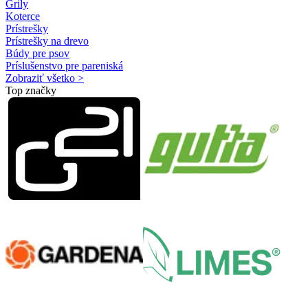
Grily
Koterce
Prístrešky
Prístrešky na drevo
Búdy pre psov
Príslušenstvo pre pareniská
Zobraziť všetko >
Top značky