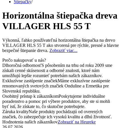
Štiepačky
/
Horizontálna štiepačka dreva
VILLAGER HLS 55 T
Výkonná, ľahko používateľná horizontálna štiepačka na drevo
VILLAGER HLS 55 T ako stvorená pre rýchle, presné a hlavne
bezpečné štiepanie dreva.
Zobraziť viac...
Prečo nakupovať u nás?
Dlhoročná odbornosť
S pôsobením na trhu od roku 2009 sme
získali cenné skúsenosti a odborné znalosti, ktoré nám
umožňujú lepšie rozumieť potrebám našich zákazníkov.
Exkluzívne zastúpenie značiek
Máme exkluzívne zastúpenie
renomovaných svetových značiek Onduline a Ermetika pre
Slovenskú republiku.
Osobitný prístup k zákazníkom
Poskytujeme individuálne
poradenstvo a pomoc pri výbere produktov, aby ste si mohli
byť istí, že získate to, čo skutočne potrebujete.
Záruka kvality
Naše produkty pochádzajú od overených
značiek, čo zabezpečuje ich vysokú kvalitu a dlhú životnosť.
Hodnotenia našich zákazníkov
Zobraziť na Heureke
26.07.2026