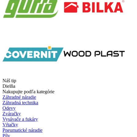
Náš tip
Dielňa
Nakupujte podľa kategórie
Záhradné náradie
Záhradná technika
Odevy
Zváračky
Vysávače a fukáry
Vŕtačky
Pneumatické náradie
Píly