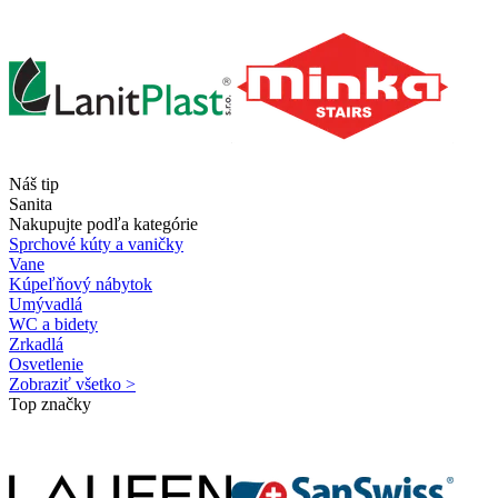
Náš tip
Sanita
Nakupujte podľa kategórie
Sprchové kúty a vaničky
Vane
Kúpeľňový nábytok
Umývadlá
WC a bidety
Zrkadlá
Osvetlenie
Zobraziť všetko >
Top značky