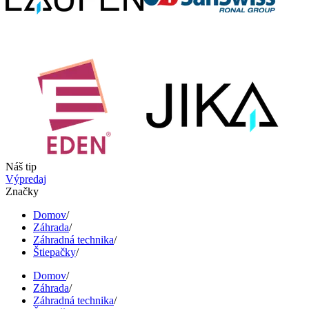
Náš tip
Výpredaj
Značky
Domov
/
Záhrada
/
Záhradná technika
/
Štiepačky
/
Domov
/
Záhrada
/
Záhradná technika
/