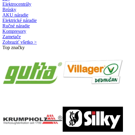
Elektrocentrály
Brúsky
AKU náradie
Elektrické náradie
Ručné náradie
Kompresory
Zametače
Zobraziť všetko >
Top značky