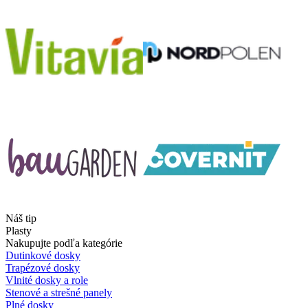
Náš tip
Plasty
Nakupujte podľa kategórie
Dutinkové dosky
Trapézové dosky
Vlnité dosky a role
Stenové a strešné panely
Plné dosky