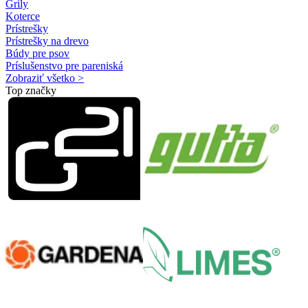
Grily
Koterce
Prístrešky
Prístrešky na drevo
Búdy pre psov
Príslušenstvo pre pareniská
Zobraziť všetko >
Top značky