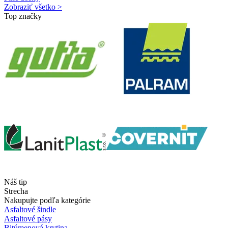
Zobraziť všetko >
Top značky
Náš tip
Strecha
Nakupujte podľa kategórie
Asfaltové šindle
Asfaltové pásy
Bitúmenová krytina