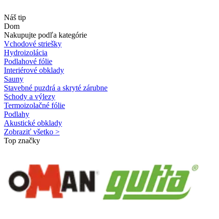
Náš tip
Dom
Nakupujte podľa kategórie
Vchodové striešky
Hydroizolácia
Podlahové fólie
Interiérové obklady
Sauny
Stavebné puzdrá a skryté zárubne
Schody a výlezy
Termoizolačné fólie
Podlahy
Akustické obklady
Zobraziť všetko >
Top značky