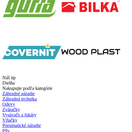
Náš tip
Dielňa
Nakupujte podľa kategórie
Záhradné náradie
Záhradná technika
Odevy
Zváračky
Vysávače a fukáry
Vŕtačky
Pneumatické náradie
Píly