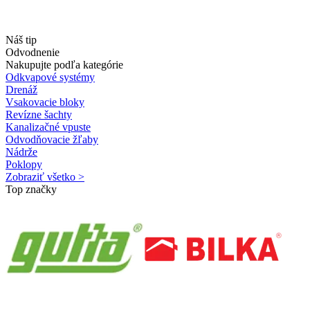
Náš tip
Odvodnenie
Nakupujte podľa kategórie
Odkvapové systémy
Drenáž
Vsakovacie bloky
Revízne šachty
Kanalizačné vpuste
Odvodňovacie žľaby
Nádrže
Poklopy
Zobraziť všetko >
Top značky