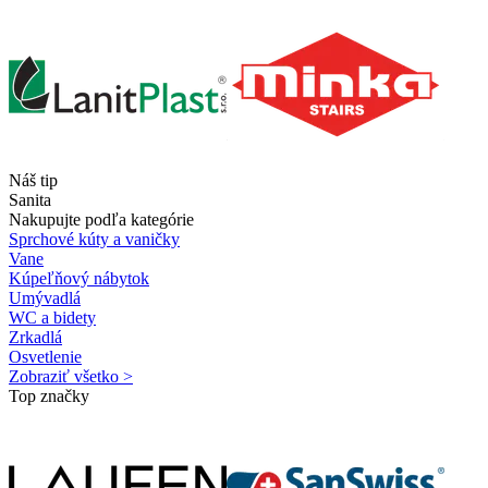
Náš tip
Sanita
Nakupujte podľa kategórie
Sprchové kúty a vaničky
Vane
Kúpeľňový nábytok
Umývadlá
WC a bidety
Zrkadlá
Osvetlenie
Zobraziť všetko >
Top značky