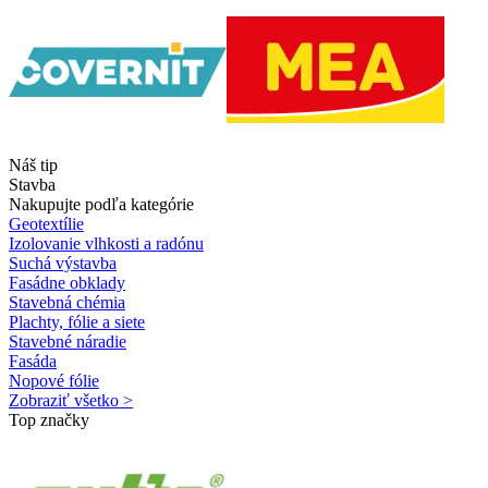
Náš tip
Stavba
Nakupujte podľa kategórie
Geotextílie
Izolovanie vlhkosti a radónu
Suchá výstavba
Fasádne obklady
Stavebná chémia
Plachty, fólie a siete
Stavebné náradie
Fasáda
Nopové fólie
Zobraziť všetko >
Top značky