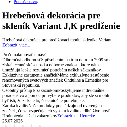
Príslušenstvo
/
Hrebeňová dekorácia pre
skleník Variant J,K predĺženie
Hrebeňová dekorácia pre predlžovací modul skleníka Variant.
Zobraziť viac...
Prečo nakupovať u nás?
Dlhoročná odbornosť
S pôsobením na trhu od roku 2009 sme
získali cenné skúsenosti a odborné znalosti, ktoré nám
umožňujú lepšie rozumieť potrebám našich zákazníkov.
Exkluzívne zastúpenie značiek
Máme exkluzívne zastúpenie
renomovaných svetových značiek Onduline a Ermetika pre
Slovenskú republiku.
Osobitný prístup k zákazníkom
Poskytujeme individuálne
poradenstvo a pomoc pri výbere produktov, aby ste si mohli
byť istí, že získate to, čo skutočne potrebujete.
Záruka kvality
Naše produkty pochádzajú od overených
značiek, čo zabezpečuje ich vysokú kvalitu a dlhú životnosť.
Hodnotenia našich zákazníkov
Zobraziť na Heureke
26.07.2026