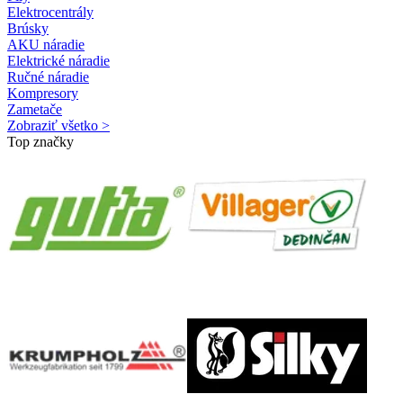
Elektrocentrály
Brúsky
AKU náradie
Elektrické náradie
Ručné náradie
Kompresory
Zametače
Zobraziť všetko >
Top značky