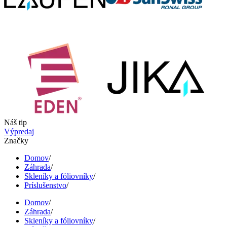
Náš tip
Výpredaj
Značky
Domov
/
Záhrada
/
Skleníky a fóliovníky
/
Príslušenstvo
/
Domov
/
Záhrada
/
Skleníky a fóliovníky
/