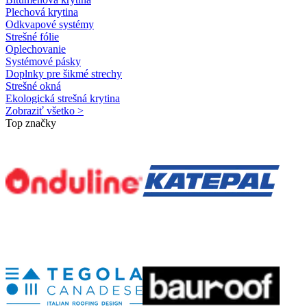
Plechová krytina
Odkvapové systémy
Strešné fólie
Oplechovanie
Systémové pásky
Doplnky pre šikmé strechy
Strešné okná
Ekologická strešná krytina
Zobraziť všetko >
Top značky