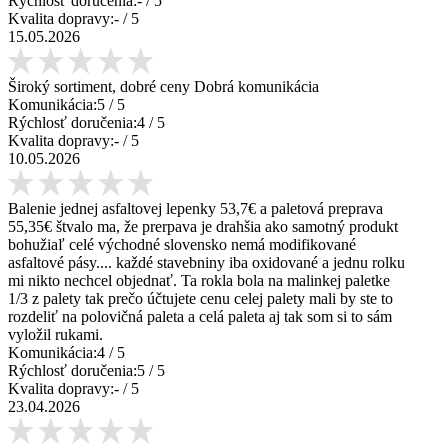
Rýchlosť doručenia:
-
/ 5
Kvalita dopravy:
-
/ 5
15.05.2026
Široký sortiment, dobré ceny Dobrá komunikácia
Komunikácia:
5
/ 5
Rýchlosť doručenia:
4
/ 5
Kvalita dopravy:
-
/ 5
10.05.2026
Balenie jednej asfaltovej lepenky 53,7€ a paletová preprava
55,35€ štvalo ma, že prerpava je drahšia ako samotný produkt
bohužiaľ celé východné slovensko nemá modifikované
asfaltové pásy.... každé stavebniny iba oxidované a jednu rolku
mi nikto nechcel objednať. Ta rokla bola na malinkej paletke
1/3 z palety tak prečo účtujete cenu celej palety mali by ste to
rozdeliť na polovičná paleta a celá paleta aj tak som si to sám
vyložil rukami.
Komunikácia:
4
/ 5
Rýchlosť doručenia:
5
/ 5
Kvalita dopravy:
-
/ 5
23.04.2026