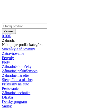
Zavrieť
0.00€
Záhrada
Nakupujte podľa kategórie
Skleníky a fóliovníky
Zatrávňovanie
Pergoly
Ploty
Záhradné domčeky
Záhradné príslušenstvo
Záhradné náradie
Siete, fólie a plachty
Prístrešky na auto
Pestovanie
Záhradná technika
Dlažba
Detský program
Sauny