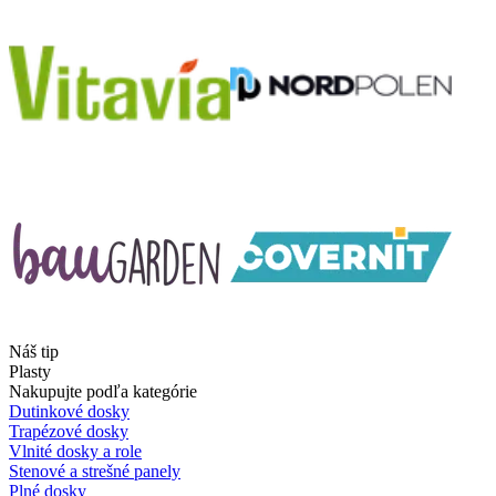
Náš tip
Plasty
Nakupujte podľa kategórie
Dutinkové dosky
Trapézové dosky
Vlnité dosky a role
Stenové a strešné panely
Plné dosky