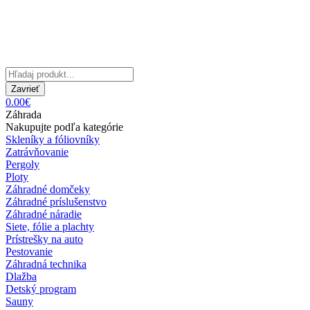
Zavrieť
0.00€
Záhrada
Nakupujte podľa kategórie
Skleníky a fóliovníky
Zatrávňovanie
Pergoly
Ploty
Záhradné domčeky
Záhradné príslušenstvo
Záhradné náradie
Siete, fólie a plachty
Prístrešky na auto
Pestovanie
Záhradná technika
Dlažba
Detský program
Sauny