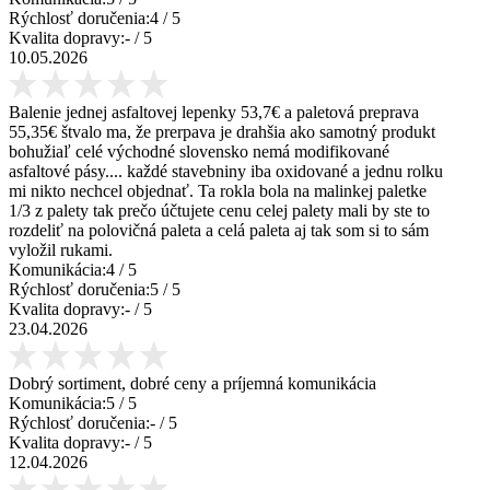
Rýchlosť doručenia:
4
/ 5
Kvalita dopravy:
-
/ 5
10.05.2026
Balenie jednej asfaltovej lepenky 53,7€ a paletová preprava
55,35€ štvalo ma, že prerpava je drahšia ako samotný produkt
bohužiaľ celé východné slovensko nemá modifikované
asfaltové pásy.... každé stavebniny iba oxidované a jednu rolku
mi nikto nechcel objednať. Ta rokla bola na malinkej paletke
1/3 z palety tak prečo účtujete cenu celej palety mali by ste to
rozdeliť na polovičná paleta a celá paleta aj tak som si to sám
vyložil rukami.
Komunikácia:
4
/ 5
Rýchlosť doručenia:
5
/ 5
Kvalita dopravy:
-
/ 5
23.04.2026
Dobrý sortiment, dobré ceny a príjemná komunikácia
Komunikácia:
5
/ 5
Rýchlosť doručenia:
-
/ 5
Kvalita dopravy:
-
/ 5
12.04.2026