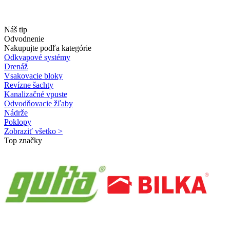
Náš tip
Odvodnenie
Nakupujte podľa kategórie
Odkvapové systémy
Drenáž
Vsakovacie bloky
Revízne šachty
Kanalizačné vpuste
Odvodňovacie žľaby
Nádrže
Poklopy
Zobraziť všetko >
Top značky