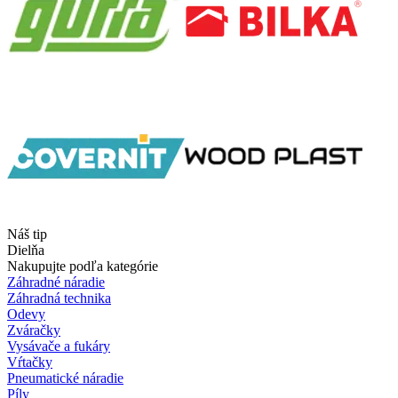
Náš tip
Dielňa
Nakupujte podľa kategórie
Záhradné náradie
Záhradná technika
Odevy
Zváračky
Vysávače a fukáry
Vŕtačky
Pneumatické náradie
Píly