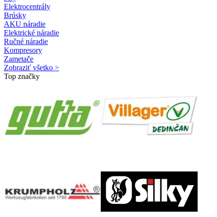
Elektrocentrály
Brúsky
AKU náradie
Elektrické náradie
Ručné náradie
Kompresory
Zametače
Zobraziť všetko >
Top značky