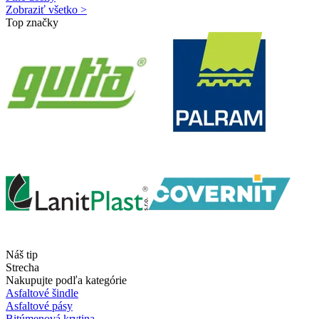
Zobraziť všetko >
Top značky
Náš tip
Strecha
Nakupujte podľa kategórie
Asfaltové šindle
Asfaltové pásy
Bitúmenová krytina