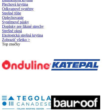
Plechová krytina
Odkvapové systémy
Strešné fólie
Oplechovanie
Systémové pásky
Doplnky pre šikmé strechy
Strešné okná
Ekologická strešná krytina
Zobraziť všetko >
Top značky