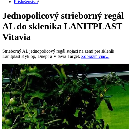
Príslušenstvo
/
Jednopolicový strieborný regál
AL do skleníka LANITPLAST
Vitavia
Strieborný AL jednopolicový regál stojaci na zemi pre skleník
Lanitplast Kyklop, Dnepr a Vitavia Target.
Zobraziť viac...