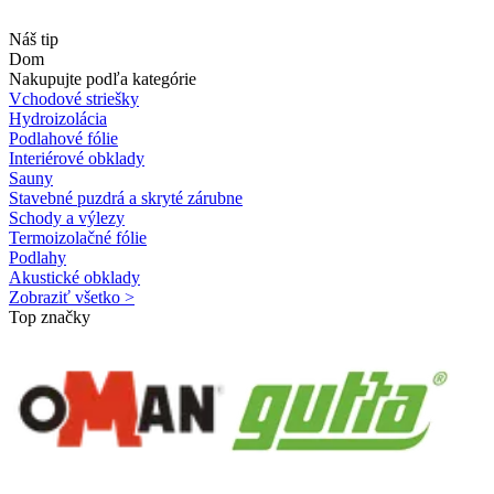
Náš tip
Dom
Nakupujte podľa kategórie
Vchodové striešky
Hydroizolácia
Podlahové fólie
Interiérové obklady
Sauny
Stavebné puzdrá a skryté zárubne
Schody a výlezy
Termoizolačné fólie
Podlahy
Akustické obklady
Zobraziť všetko >
Top značky