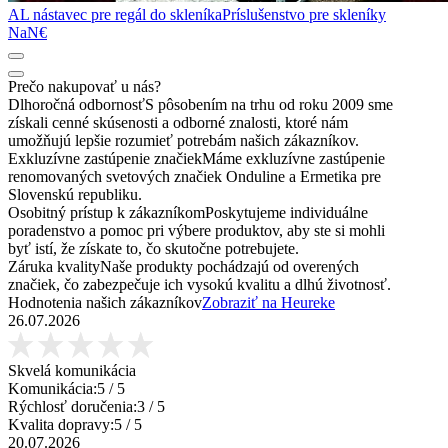
AL nástavec pre regál do skleníka
Príslušenstvo pre skleníky
NaN€
Prečo nakupovať u nás?
Dlhoročná odbornosť
S pôsobením na trhu od roku 2009 sme
získali cenné skúsenosti a odborné znalosti, ktoré nám
umožňujú lepšie rozumieť potrebám našich zákazníkov.
Exkluzívne zastúpenie značiek
Máme exkluzívne zastúpenie
renomovaných svetových značiek Onduline a Ermetika pre
Slovenskú republiku.
Osobitný prístup k zákazníkom
Poskytujeme individuálne
poradenstvo a pomoc pri výbere produktov, aby ste si mohli
byť istí, že získate to, čo skutočne potrebujete.
Záruka kvality
Naše produkty pochádzajú od overených
značiek, čo zabezpečuje ich vysokú kvalitu a dlhú životnosť.
Hodnotenia našich zákazníkov
Zobraziť na Heureke
26.07.2026
Skvelá komunikácia
Komunikácia:
5
/ 5
Rýchlosť doručenia:
3
/ 5
Kvalita dopravy:
5
/ 5
20.07.2026