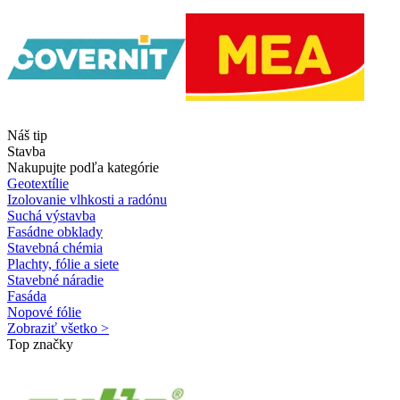
Náš tip
Stavba
Nakupujte podľa kategórie
Geotextílie
Izolovanie vlhkosti a radónu
Suchá výstavba
Fasádne obklady
Stavebná chémia
Plachty, fólie a siete
Stavebné náradie
Fasáda
Nopové fólie
Zobraziť všetko >
Top značky