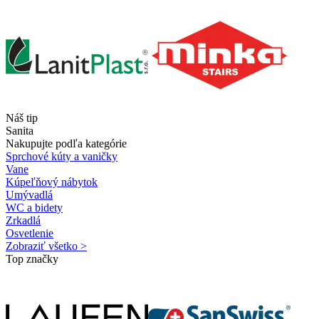
Náš tip
Sanita
Nakupujte podľa kategórie
Sprchové kúty a vaničky
Vane
Kúpeľňový nábytok
Umývadlá
WC a bidety
Zrkadlá
Osvetlenie
Zobraziť všetko >
Top značky