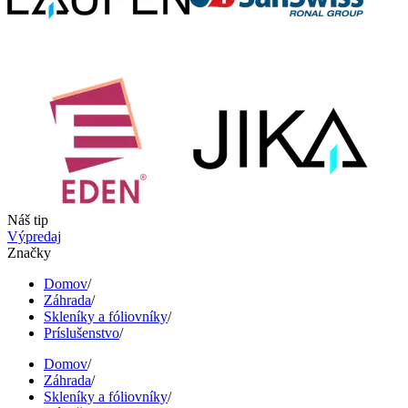
Náš tip
Výpredaj
Značky
Domov
/
Záhrada
/
Skleníky a fóliovníky
/
Príslušenstvo
/
Domov
/
Záhrada
/
Skleníky a fóliovníky
/