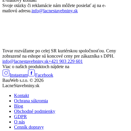
E-mailový kontakt
Svoje otázky či reklamácie nám môžete posielať aj na e-
mailovú adresu.
info@lacnestavebniny.sk
Tovar rozvážame po celej SR kuriérskou spoločnosťou. Ceny
zobrazené na eshope sú koncové ceny pre zákazníka s DPH.
info@lacnestavebniny.sk
+421 903 229 601
Viac o našich produktoch nájdete na
Instagram
Facebook
BauWeb s.r.o. © 2026
LacneStavebniny.sk
Kontakt
Ochrana súkromia
Blog
Obchodné podmienky
GDPR
O nás
Cenník dopravy