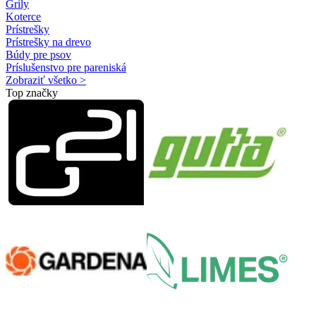
Grily
Koterce
Prístrešky
Prístrešky na drevo
Búdy pre psov
Príslušenstvo pre pareniská
Zobraziť všetko >
Top značky