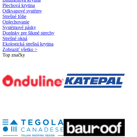
Plechová krytina
Odkvapové systémy
Strešné fólie
Oplechovanie
Systémové pásky
Doplnky pre šikmé strechy
Strešné okná
Ekologická strešná krytina
Zobraziť všetko >
Top značky