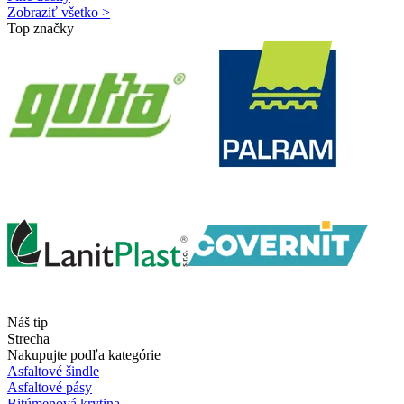
Zobraziť všetko >
Top značky
Náš tip
Strecha
Nakupujte podľa kategórie
Asfaltové šindle
Asfaltové pásy
Bitúmenová krytina