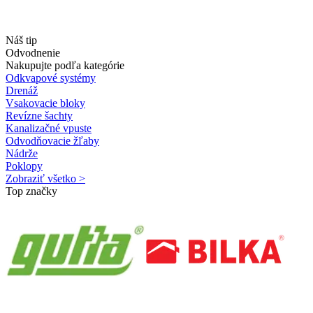
Náš tip
Odvodnenie
Nakupujte podľa kategórie
Odkvapové systémy
Drenáž
Vsakovacie bloky
Revízne šachty
Kanalizačné vpuste
Odvodňovacie žľaby
Nádrže
Poklopy
Zobraziť všetko >
Top značky