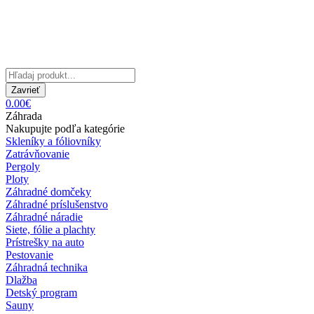
Zavrieť
0.00€
Záhrada
Nakupujte podľa kategórie
Skleníky a fóliovníky
Zatrávňovanie
Pergoly
Ploty
Záhradné domčeky
Záhradné príslušenstvo
Záhradné náradie
Siete, fólie a plachty
Prístrešky na auto
Pestovanie
Záhradná technika
Dlažba
Detský program
Sauny