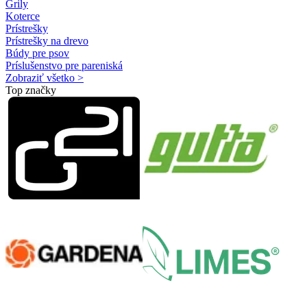
Grily
Koterce
Prístrešky
Prístrešky na drevo
Búdy pre psov
Príslušenstvo pre pareniská
Zobraziť všetko >
Top značky