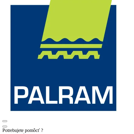
Potrebujete pomôcť ?