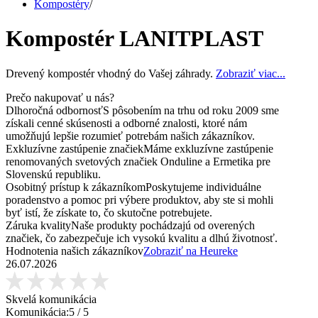
Kompostéry
/
Kompostér LANITPLAST
Drevený kompostér vhodný do Vašej záhrady.
Zobraziť viac...
Prečo nakupovať u nás?
Dlhoročná odbornosť
S pôsobením na trhu od roku 2009 sme
získali cenné skúsenosti a odborné znalosti, ktoré nám
umožňujú lepšie rozumieť potrebám našich zákazníkov.
Exkluzívne zastúpenie značiek
Máme exkluzívne zastúpenie
renomovaných svetových značiek Onduline a Ermetika pre
Slovenskú republiku.
Osobitný prístup k zákazníkom
Poskytujeme individuálne
poradenstvo a pomoc pri výbere produktov, aby ste si mohli
byť istí, že získate to, čo skutočne potrebujete.
Záruka kvality
Naše produkty pochádzajú od overených
značiek, čo zabezpečuje ich vysokú kvalitu a dlhú životnosť.
Hodnotenia našich zákazníkov
Zobraziť na Heureke
26.07.2026
Skvelá komunikácia
Komunikácia:
5
/ 5