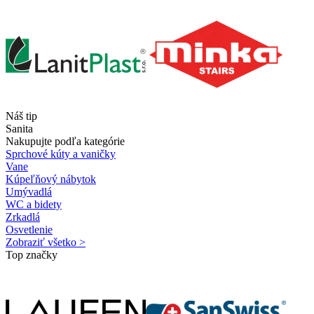
Náš tip
Sanita
Nakupujte podľa kategórie
Sprchové kúty a vaničky
Vane
Kúpeľňový nábytok
Umývadlá
WC a bidety
Zrkadlá
Osvetlenie
Zobraziť všetko >
Top značky