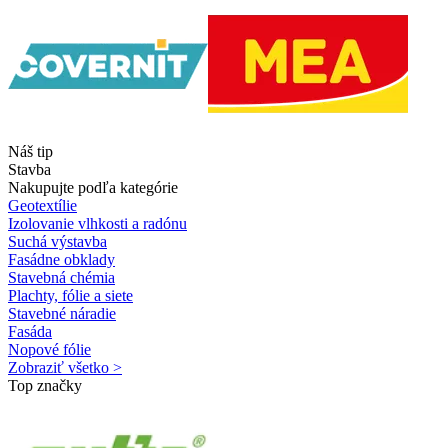
Náš tip
Stavba
Nakupujte podľa kategórie
Geotextílie
Izolovanie vlhkosti a radónu
Suchá výstavba
Fasádne obklady
Stavebná chémia
Plachty, fólie a siete
Stavebné náradie
Fasáda
Nopové fólie
Zobraziť všetko >
Top značky