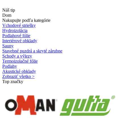
Náš tip
Dom
Nakupujte podľa kategórie
Vchodové striešky
Hydroizolácia
Podlahové fólie
Interiérové obklady
Sauny
Stavebné puzdrá a skryté zárubne
Schody a výlezy
Termoizolačné fólie
Podlahy
Akustické obklady
Zobraziť všetko >
Top značky