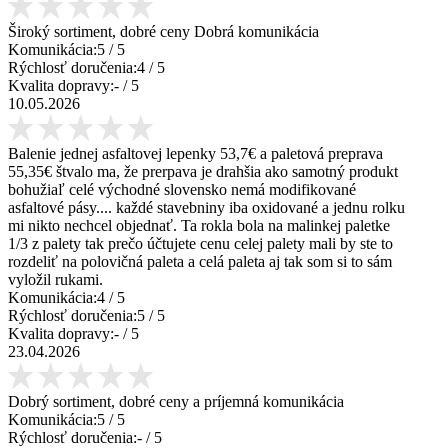
Široký sortiment, dobré ceny Dobrá komunikácia
Komunikácia:
5
/ 5
Rýchlosť doručenia:
4
/ 5
Kvalita dopravy:
-
/ 5
10.05.2026
Balenie jednej asfaltovej lepenky 53,7€ a paletová preprava
55,35€ štvalo ma, že prerpava je drahšia ako samotný produkt
bohužiaľ celé východné slovensko nemá modifikované
asfaltové pásy.... každé stavebniny iba oxidované a jednu rolku
mi nikto nechcel objednať. Ta rokla bola na malinkej paletke
1/3 z palety tak prečo účtujete cenu celej palety mali by ste to
rozdeliť na polovičná paleta a celá paleta aj tak som si to sám
vyložil rukami.
Komunikácia:
4
/ 5
Rýchlosť doručenia:
5
/ 5
Kvalita dopravy:
-
/ 5
23.04.2026
Dobrý sortiment, dobré ceny a príjemná komunikácia
Komunikácia:
5
/ 5
Rýchlosť doručenia:
-
/ 5