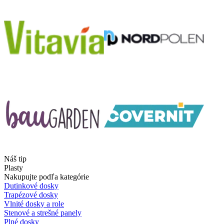
Náš tip
Plasty
Nakupujte podľa kategórie
Dutinkové dosky
Trapézové dosky
Vlnité dosky a role
Stenové a strešné panely
Plné dosky