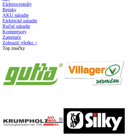
Elektrocentrály
Brúsky
AKU náradie
Elektrické náradie
Ručné náradie
Kompresory
Zametače
Zobraziť všetko >
Top značky