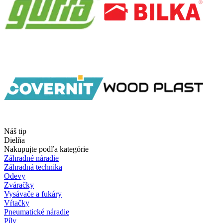
Náš tip
Dielňa
Nakupujte podľa kategórie
Záhradné náradie
Záhradná technika
Odevy
Zváračky
Vysávače a fukáry
Vŕtačky
Pneumatické náradie
Píly