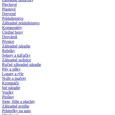
Plechové
Plastové
Drevené
Príslušenstvo
Záhradné príslušenstvo
Kompostéry
Úložné boxy
Dreváreň
Pivnice
Záhradné náradie
Rebríky
Sekery a káľačky
Záhradné nožnice
Ručné záhradné náradie
Píly a pílky
Lopaty a rýle
Nože a mačety
Krompáče
Iné náradie
Vozíky
Plošiny
Siete, fólie a plachty
Záhradné textílie
Prístrešky na auto