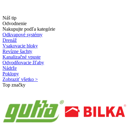
Náš tip
Odvodnenie
Nakupujte podľa kategórie
Odkvapové systémy
Drenáž
Vsakovacie bloky
Revízne šachty
Kanalizačné vpuste
Odvodňovacie žľaby
Nádrže
Poklopy
Zobraziť všetko >
Top značky