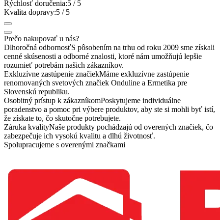
Rýchlosť doručenia:
5
/ 5
Kvalita dopravy:
5
/ 5
Prečo nakupovať u nás?
Dlhoročná odbornosť
S pôsobením na trhu od roku 2009 sme získali
cenné skúsenosti a odborné znalosti, ktoré nám umožňujú lepšie
rozumieť potrebám našich zákazníkov.
Exkluzívne zastúpenie značiek
Máme exkluzívne zastúpenie
renomovaných svetových značiek Onduline a Ermetika pre
Slovenskú republiku.
Osobitný prístup k zákazníkom
Poskytujeme individuálne
poradenstvo a pomoc pri výbere produktov, aby ste si mohli byť istí,
že získate to, čo skutočne potrebujete.
Záruka kvality
Naše produkty pochádzajú od overených značiek, čo
zabezpečuje ich vysokú kvalitu a dlhú životnosť.
Spolupracujeme s overenými značkami