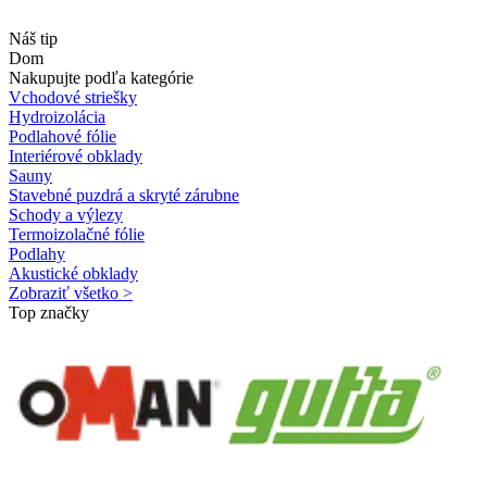
Náš tip
Dom
Nakupujte podľa kategórie
Vchodové striešky
Hydroizolácia
Podlahové fólie
Interiérové obklady
Sauny
Stavebné puzdrá a skryté zárubne
Schody a výlezy
Termoizolačné fólie
Podlahy
Akustické obklady
Zobraziť všetko >
Top značky