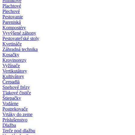
Hliníkové
Plachtové
Plechové
Pestovanie
Pareniská
Kompostéry
Vyvýšené záhony
Pestovateľské stoly
Kvetináče
Záhradná technika
Kosačky
Krovinorezy
Vyžínače
Vertikutátory
Kultivátory
Čerpadlá
Snehové frézy
Tlakové čističe
Štiepačky
Vodárne
Postrekovače
Vrtáky do zeme
Príslušenstvo
Dlažba
Terče pod dlažbu