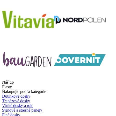
Náš tip
Plasty
Nakupujte podľa kategórie
Dutinkové dosky
Trapézové dosky
Vlnité dosky a role
Stenové a strešné panely
Plné dosky