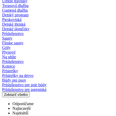
Umelé trávniky
Terasová dlažba
Gumená dlažba
Detský program
Pieskoviská
Detské ihriská
Detské domčeky
Príslušenstvo
Sauny
Fínske sauny
Grily
Plynové
Na uhlie
Príslušenstvo
Koterce
Prístrešky
Prístrešky na drevo
Búdy pre psov
Príslušenstvo pre psie búdy
Príslušenstvo pre pareniská
Zobraziť všetko
Odporúčame
Najlacnejší
Najdrahší