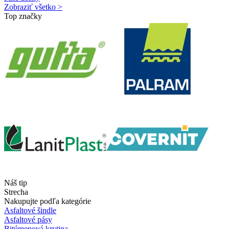
Zobraziť všetko >
Top značky
Náš tip
Strecha
Nakupujte podľa kategórie
Asfaltové šindle
Asfaltové pásy
Bitúmenová krytina