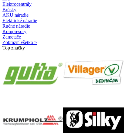
Elektrocentrály
Brúsky
AKU náradie
Elektrické náradie
Ručné náradie
Kompresory
Zametače
Zobraziť všetko >
Top značky