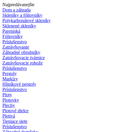
Najpredávanejšie
Dom a záhrada
Skleníky a fóliovníky
Polykarbonátové skleníky
Sklenené skleníky
Pareniská
Fóliovníky
Príslušenstvo
Zatrávňovanie
Záhradné obrubníky
Zatrávňovacie tvárnice
Zatrávňovacie rohože
Príslušenstvo
Pergoly
Markízy
Hliníkové pergoly
Príslušenstvo
Ploty
Plotovky
Plechy
Plotové dielce
Pletivá
Tieniace siete
Príslušenstvo
Záhradné domčeky