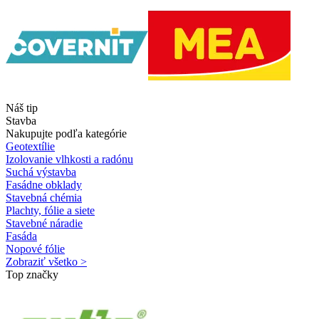
Náš tip
Stavba
Nakupujte podľa kategórie
Geotextílie
Izolovanie vlhkosti a radónu
Suchá výstavba
Fasádne obklady
Stavebná chémia
Plachty, fólie a siete
Stavebné náradie
Fasáda
Nopové fólie
Zobraziť všetko >
Top značky