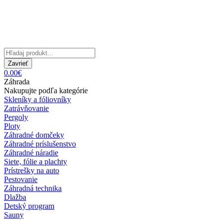
Zavrieť
0.00€
Záhrada
Nakupujte podľa kategórie
Skleníky a fóliovníky
Zatrávňovanie
Pergoly
Ploty
Záhradné domčeky
Záhradné príslušenstvo
Záhradné náradie
Siete, fólie a plachty
Prístrešky na auto
Pestovanie
Záhradná technika
Dlažba
Detský program
Sauny