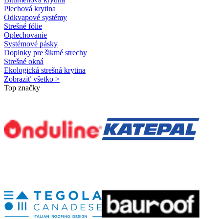
Plechová krytina
Odkvapové systémy
Strešné fólie
Oplechovanie
Systémové pásky
Doplnky pre šikmé strechy
Strešné okná
Ekologická strešná krytina
Zobraziť všetko >
Top značky