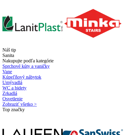
Náš tip
Sanita
Nakupujte podľa kategórie
Sprchové kúty a vaničky
Vane
Kúpeľňový nábytok
Umývadlá
WC a bidety
Zrkadlá
Osvetlenie
Zobraziť všetko >
Top značky