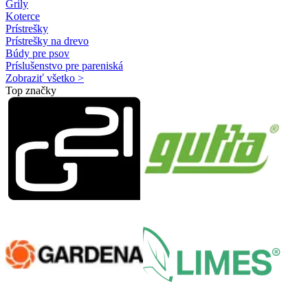
Grily
Koterce
Prístrešky
Prístrešky na drevo
Búdy pre psov
Príslušenstvo pre pareniská
Zobraziť všetko >
Top značky