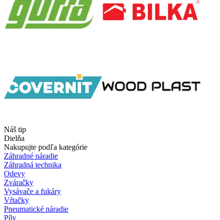
Náš tip
Dielňa
Nakupujte podľa kategórie
Záhradné náradie
Záhradná technika
Odevy
Zváračky
Vysávače a fukáry
Vŕtačky
Pneumatické náradie
Píly