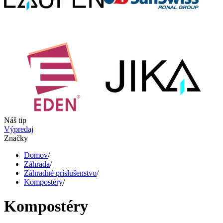
Náš tip
Výpredaj
Značky
Domov
/
Záhrada
/
Záhradné príslušenstvo
/
Kompostéry
/
Kompostéry