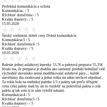
Perfektná komunikácia a ochota
Komunikácia:
-
/ 5
Rýchlosť doručenia:
-
/ 5
Kvalita dopravy:
-
/ 5
15.05.2026
Široký sortiment, dobré ceny Dobrá komunikácia
Komunikácia:
5
/ 5
Rýchlosť doručenia:
4
/ 5
Kvalita dopravy:
-
/ 5
10.05.2026
Balenie jednej asfaltovej lepenky 53,7€ a paletová preprava 55,35€
štvalo ma, že prerpava je drahšia ako samotný produkt bohužiaľ celé
východné slovensko nemá modifikované asfaltové pásy.... každé
stavebniny iba oxidované a jednu rolku mi nikto nechcel objednať.
Ta rokla bola na malinkej paletke 1/3 z palety tak prečo účtujete
cenu celej palety mali by ste to rozdeliť na polovičná paleta a celá
paleta aj tak som si to sám vyložil rukami.
Komunikácia:
4
/ 5
Rýchlosť doručenia:
5
/ 5
Kvalita dopravy:
-
/ 5