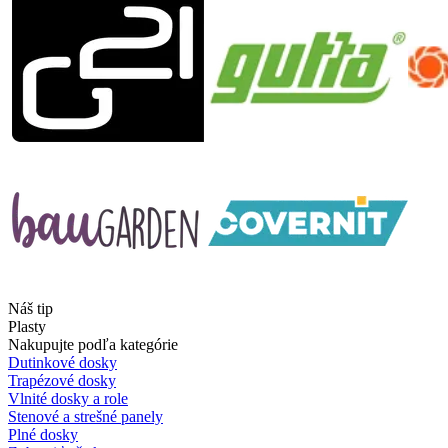
Náš tip
Plasty
Nakupujte podľa kategórie
Dutinkové dosky
Trapézové dosky
Vlnité dosky a role
Stenové a strešné panely
Plné dosky