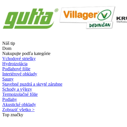
Náš tip
Dom
Nakupujte podľa kategórie
Vchodové striešky
Hydroizolácia
Podlahové fólie
Interiérové obklady
Sauny
Stavebné puzdrá a skryté zárubne
Schody a výlezy
Termoizolačné fólie
Podlahy
Akustické obklady
Zobraziť všetko >
Top značky