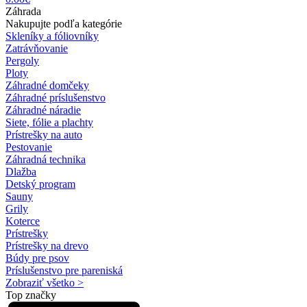
Záhrada
Nakupujte podľa kategórie
Skleníky a fóliovníky
Zatrávňovanie
Pergoly
Ploty
Záhradné domčeky
Záhradné príslušenstvo
Záhradné náradie
Siete, fólie a plachty
Prístrešky na auto
Pestovanie
Záhradná technika
Dlažba
Detský program
Sauny
Grily
Koterce
Prístrešky
Prístrešky na drevo
Búdy pre psov
Príslušenstvo pre pareniská
Zobraziť všetko >
Top značky