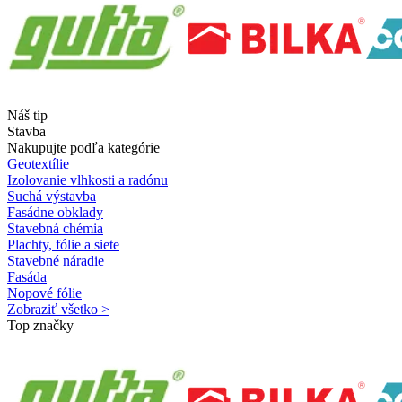
Náš tip
Stavba
Nakupujte podľa kategórie
Geotextílie
Izolovanie vlhkosti a radónu
Suchá výstavba
Fasádne obklady
Stavebná chémia
Plachty, fólie a siete
Stavebné náradie
Fasáda
Nopové fólie
Zobraziť všetko >
Top značky