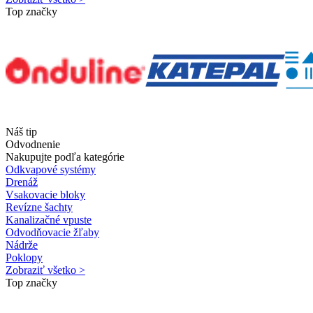
Top značky
Náš tip
Odvodnenie
Nakupujte podľa kategórie
Odkvapové systémy
Drenáž
Vsakovacie bloky
Revízne šachty
Kanalizačné vpuste
Odvodňovacie žľaby
Nádrže
Poklopy
Zobraziť všetko >
Top značky