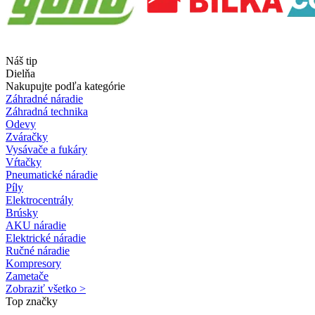
Náš tip
Dielňa
Nakupujte podľa kategórie
Záhradné náradie
Záhradná technika
Odevy
Zváračky
Vysávače a fukáry
Vŕtačky
Pneumatické náradie
Píly
Elektrocentrály
Brúsky
AKU náradie
Elektrické náradie
Ručné náradie
Kompresory
Zametače
Zobraziť všetko >
Top značky