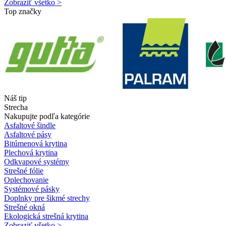
Zobraziť všetko >
Top značky
Náš tip
Strecha
Nakupujte podľa kategórie
Asfaltové šindle
Asfaltové pásy
Bitúmenová krytina
Plechová krytina
Odkvapové systémy
Strešné fólie
Oplechovanie
Systémové pásky
Doplnky pre šikmé strechy
Strešné okná
Ekologická strešná krytina
Zobraziť všetko >