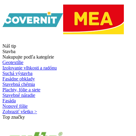
Náš tip
Stavba
Nakupujte podľa kategórie
Geotextílie
Izolovanie vlhkosti a radónu
Suchá výstavba
Fasádne obklady
Stavebná chémia
Plachty, fólie a siete
Stavebné náradie
Fasáda
Nopové fólie
Zobraziť všetko >
Top značky