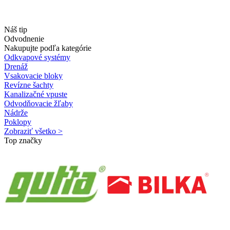
Náš tip
Odvodnenie
Nakupujte podľa kategórie
Odkvapové systémy
Drenáž
Vsakovacie bloky
Revízne šachty
Kanalizačné vpuste
Odvodňovacie žľaby
Nádrže
Poklopy
Zobraziť všetko >
Top značky