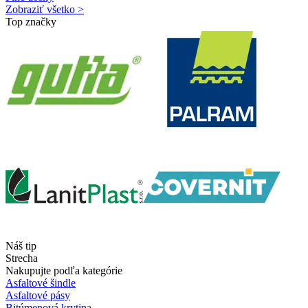
Zobraziť všetko >
Top značky
Náš tip
Strecha
Nakupujte podľa kategórie
Asfaltové šindle
Asfaltové pásy
Bitúmenová krytina