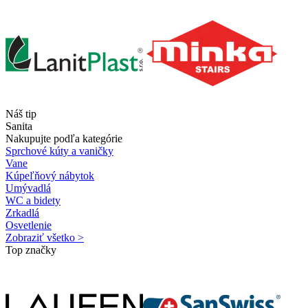
Náš tip
Sanita
Nakupujte podľa kategórie
Sprchové kúty a vaničky
Vane
Kúpeľňový nábytok
Umývadlá
WC a bidety
Zrkadlá
Osvetlenie
Zobraziť všetko >
Top značky