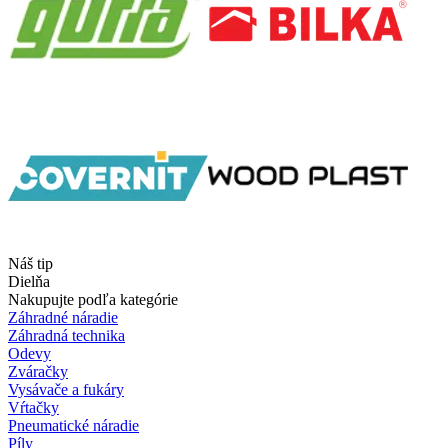
Náš tip
Dielňa
Nakupujte podľa kategórie
Záhradné náradie
Záhradná technika
Odevy
Zváračky
Vysávače a fukáry
Vŕtačky
Pneumatické náradie
Píly