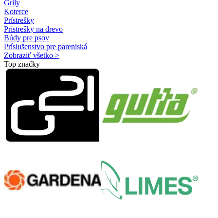
Grily
Koterce
Prístrešky
Prístrešky na drevo
Búdy pre psov
Príslušenstvo pre pareniská
Zobraziť všetko >
Top značky