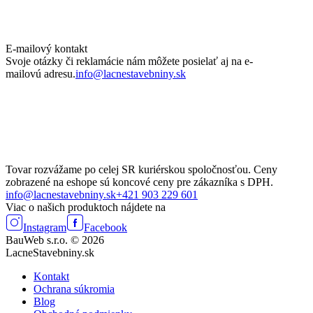
E-mailový kontakt
Svoje otázky či reklamácie nám môžete posielať aj na e-
mailovú adresu.
info@lacnestavebniny.sk
Tovar rozvážame po celej SR kuriérskou spoločnosťou. Ceny
zobrazené na eshope sú koncové ceny pre zákazníka s DPH.
info@lacnestavebniny.sk
+421 903 229 601
Viac o našich produktoch nájdete na
Instagram
Facebook
BauWeb s.r.o. © 2026
LacneStavebniny.sk
Kontakt
Ochrana súkromia
Blog