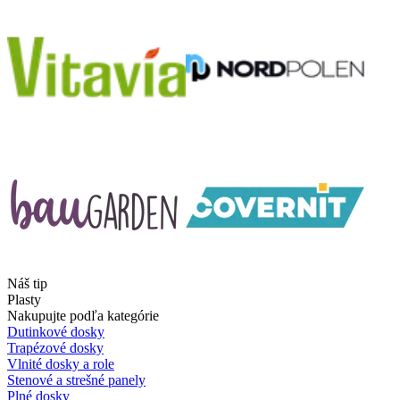
Náš tip
Plasty
Nakupujte podľa kategórie
Dutinkové dosky
Trapézové dosky
Vlnité dosky a role
Stenové a strešné panely
Plné dosky