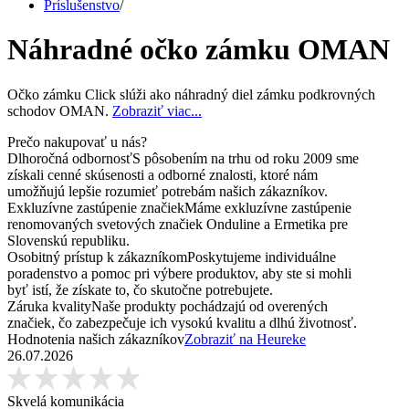
Príslušenstvo
/
Náhradné očko zámku OMAN
Očko zámku Click slúži ako náhradný diel zámku podkrovných
schodov OMAN.
Zobraziť viac...
Prečo nakupovať u nás?
Dlhoročná odbornosť
S pôsobením na trhu od roku 2009 sme
získali cenné skúsenosti a odborné znalosti, ktoré nám
umožňujú lepšie rozumieť potrebám našich zákazníkov.
Exkluzívne zastúpenie značiek
Máme exkluzívne zastúpenie
renomovaných svetových značiek Onduline a Ermetika pre
Slovenskú republiku.
Osobitný prístup k zákazníkom
Poskytujeme individuálne
poradenstvo a pomoc pri výbere produktov, aby ste si mohli
byť istí, že získate to, čo skutočne potrebujete.
Záruka kvality
Naše produkty pochádzajú od overených
značiek, čo zabezpečuje ich vysokú kvalitu a dlhú životnosť.
Hodnotenia našich zákazníkov
Zobraziť na Heureke
26.07.2026
Skvelá komunikácia