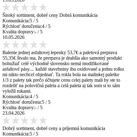
Široký sortiment, dobré ceny Dobrá komunikácia
Komunikácia:
5
/ 5
Rýchlosť doručenia:
4
/ 5
Kvalita dopravy:
-
/ 5
10.05.2026
Balenie jednej asfaltovej lepenky 53,7€ a paletová preprava
55,35€ štvalo ma, že prerpava je drahšia ako samotný produkt
bohužiaľ celé východné slovensko nemá modifikované
asfaltové pásy.... každé stavebniny iba oxidované a jednu rolku
mi nikto nechcel objednať. Ta rokla bola na malinkej paletke
1/3 z palety tak prečo účtujete cenu celej palety mali by ste to
rozdeliť na polovičná paleta a celá paleta aj tak som si to sám
vyložil rukami.
Komunikácia:
4
/ 5
Rýchlosť doručenia:
5
/ 5
Kvalita dopravy:
-
/ 5
23.04.2026
Dobrý sortiment, dobré ceny a príjemná komunikácia
Komunikácia:
5
/ 5