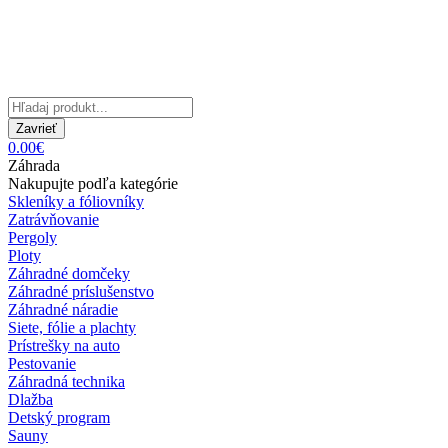
Zavrieť
0.00€
Záhrada
Nakupujte podľa kategórie
Skleníky a fóliovníky
Zatrávňovanie
Pergoly
Ploty
Záhradné domčeky
Záhradné príslušenstvo
Záhradné náradie
Siete, fólie a plachty
Prístrešky na auto
Pestovanie
Záhradná technika
Dlažba
Detský program
Sauny