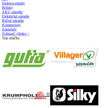
Elektrocentrály
Brúsky
AKU náradie
Elektrické náradie
Ručné náradie
Kompresory
Zametače
Zobraziť všetko >
Top značky