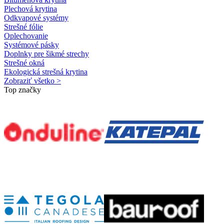
Plechová krytina
Odkvapové systémy
Strešné fólie
Oplechovanie
Systémové pásky
Doplnky pre šikmé strechy
Strešné okná
Ekologická strešná krytina
Zobraziť všetko >
Top značky