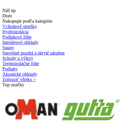
Náš tip
Dom
Nakupujte podľa kategórie
Vchodové striešky
Hydroizolácia
Podlahové fólie
Interiérové obklady
Sauny
Stavebné puzdrá a skryté zárubne
Schody a výlezy
Termoizolačné fólie
Podlahy
Akustické obklady
Zobraziť všetko >
Top značky