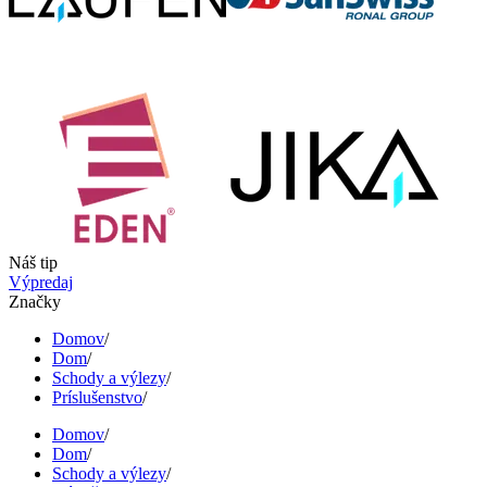
Náš tip
Výpredaj
Značky
Domov
/
Dom
/
Schody a výlezy
/
Príslušenstvo
/
Domov
/
Dom
/
Schody a výlezy
/