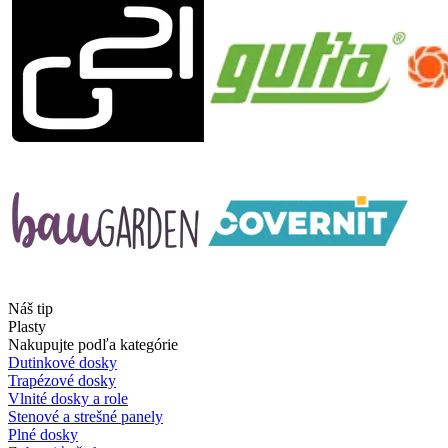
Náš tip
Plasty
Nakupujte podľa kategórie
Dutinkové dosky
Trapézové dosky
Vlnité dosky a role
Stenové a strešné panely
Plné dosky