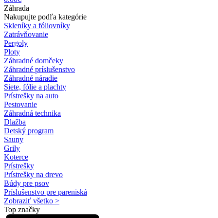
Záhrada
Nakupujte podľa kategórie
Skleníky a fóliovníky
Zatrávňovanie
Pergoly
Ploty
Záhradné domčeky
Záhradné príslušenstvo
Záhradné náradie
Siete, fólie a plachty
Prístrešky na auto
Pestovanie
Záhradná technika
Dlažba
Detský program
Sauny
Grily
Koterce
Prístrešky
Prístrešky na drevo
Búdy pre psov
Príslušenstvo pre pareniská
Zobraziť všetko >
Top značky