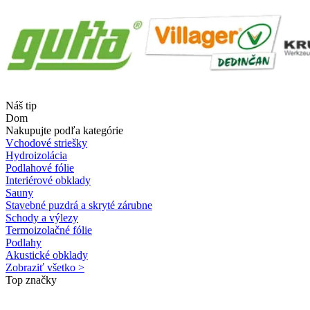
Náš tip
Dom
Nakupujte podľa kategórie
Vchodové striešky
Hydroizolácia
Podlahové fólie
Interiérové obklady
Sauny
Stavebné puzdrá a skryté zárubne
Schody a výlezy
Termoizolačné fólie
Podlahy
Akustické obklady
Zobraziť všetko >
Top značky