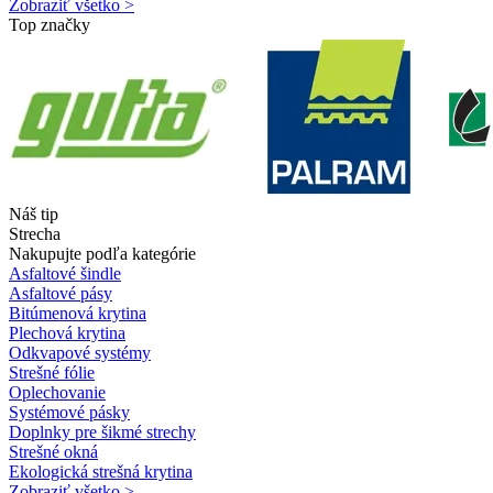
Zobraziť všetko >
Top značky
Náš tip
Strecha
Nakupujte podľa kategórie
Asfaltové šindle
Asfaltové pásy
Bitúmenová krytina
Plechová krytina
Odkvapové systémy
Strešné fólie
Oplechovanie
Systémové pásky
Doplnky pre šikmé strechy
Strešné okná
Ekologická strešná krytina
Zobraziť všetko >