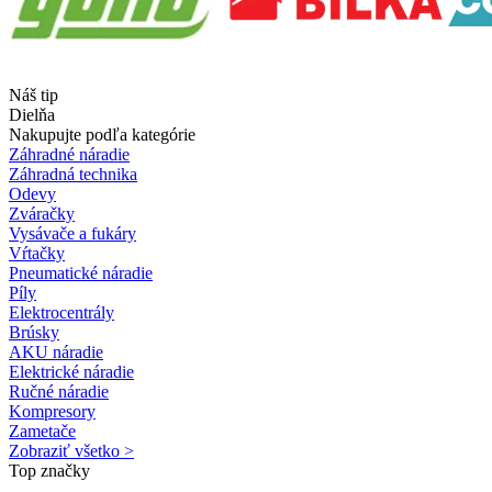
Náš tip
Dielňa
Nakupujte podľa kategórie
Záhradné náradie
Záhradná technika
Odevy
Zváračky
Vysávače a fukáry
Vŕtačky
Pneumatické náradie
Píly
Elektrocentrály
Brúsky
AKU náradie
Elektrické náradie
Ručné náradie
Kompresory
Zametače
Zobraziť všetko >
Top značky