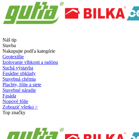
Náš tip
Stavba
Nakupujte podľa kategórie
Geotextílie
Izolovanie vlhkosti a radónu
Suchá výstavba
Fasádne obklady
Stavebná chémia
Plachty, fólie a siete
Stavebné náradie
Fasáda
Nopové fólie
Zobraziť všetko >
Top značky