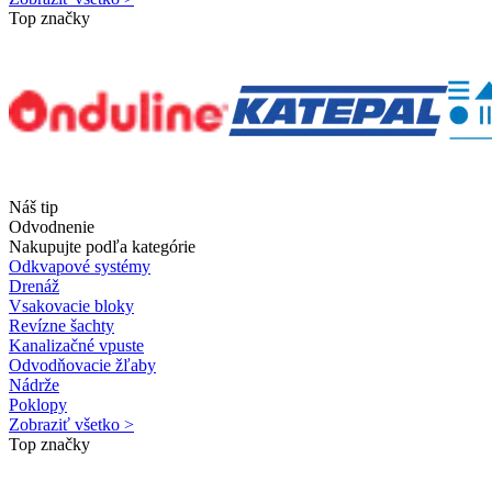
Top značky
Náš tip
Odvodnenie
Nakupujte podľa kategórie
Odkvapové systémy
Drenáž
Vsakovacie bloky
Revízne šachty
Kanalizačné vpuste
Odvodňovacie žľaby
Nádrže
Poklopy
Zobraziť všetko >
Top značky