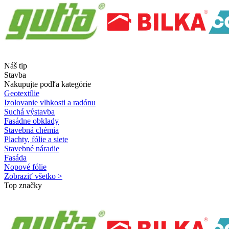
Náš tip
Stavba
Nakupujte podľa kategórie
Geotextílie
Izolovanie vlhkosti a radónu
Suchá výstavba
Fasádne obklady
Stavebná chémia
Plachty, fólie a siete
Stavebné náradie
Fasáda
Nopové fólie
Zobraziť všetko >
Top značky