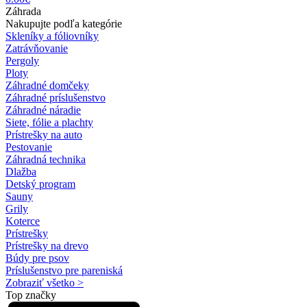
Záhrada
Nakupujte podľa kategórie
Skleníky a fóliovníky
Zatrávňovanie
Pergoly
Ploty
Záhradné domčeky
Záhradné príslušenstvo
Záhradné náradie
Siete, fólie a plachty
Prístrešky na auto
Pestovanie
Záhradná technika
Dlažba
Detský program
Sauny
Grily
Koterce
Prístrešky
Prístrešky na drevo
Búdy pre psov
Príslušenstvo pre pareniská
Zobraziť všetko >
Top značky