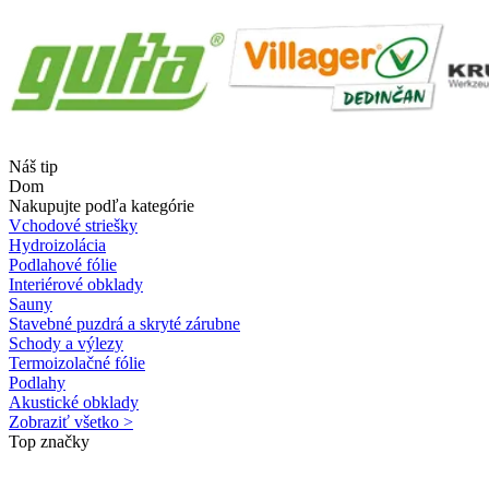
Náš tip
Dom
Nakupujte podľa kategórie
Vchodové striešky
Hydroizolácia
Podlahové fólie
Interiérové obklady
Sauny
Stavebné puzdrá a skryté zárubne
Schody a výlezy
Termoizolačné fólie
Podlahy
Akustické obklady
Zobraziť všetko >
Top značky