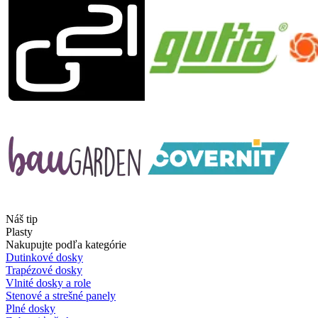
Náš tip
Plasty
Nakupujte podľa kategórie
Dutinkové dosky
Trapézové dosky
Vlnité dosky a role
Stenové a strešné panely
Plné dosky