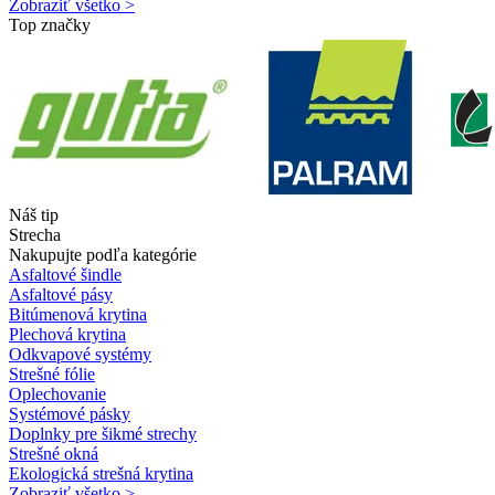
Zobraziť všetko >
Top značky
Náš tip
Strecha
Nakupujte podľa kategórie
Asfaltové šindle
Asfaltové pásy
Bitúmenová krytina
Plechová krytina
Odkvapové systémy
Strešné fólie
Oplechovanie
Systémové pásky
Doplnky pre šikmé strechy
Strešné okná
Ekologická strešná krytina
Zobraziť všetko >