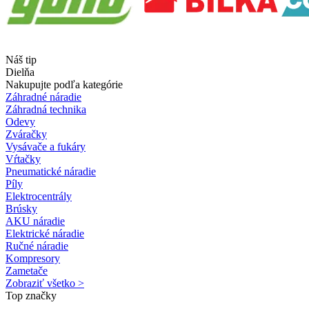
Náš tip
Dielňa
Nakupujte podľa kategórie
Záhradné náradie
Záhradná technika
Odevy
Zváračky
Vysávače a fukáry
Vŕtačky
Pneumatické náradie
Píly
Elektrocentrály
Brúsky
AKU náradie
Elektrické náradie
Ručné náradie
Kompresory
Zametače
Zobraziť všetko >
Top značky