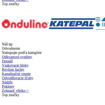
Top značky
Náš tip
Odvodnenie
Nakupujte podľa kategórie
Odkvapové systémy
Drenáž
Vsakovacie bloky
Revízne šachty
Kanalizačné vpuste
Odvodňovacie žľaby
Nádrže
Poklopy
Zobraziť všetko >
Top značky