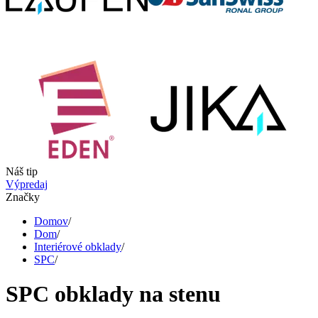
Náš tip
Výpredaj
Značky
Domov
/
Dom
/
Interiérové obklady
/
SPC
/
SPC obklady na stenu