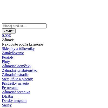
Zavrieť
0.00€
Záhrada
Nakupujte podľa kategórie
Skleníky a fóliovníky
Zatrávňovanie
Pergoly
Ploty
Záhradné domčeky
Záhradné príslušenstvo
Záhradné náradie
Siete, fólie a plachty
Prístrešky na auto
Pestovanie
Záhradná technika
Dlažba
Detský program
Sauny