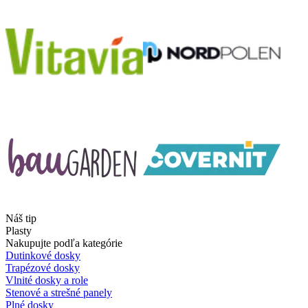
Náš tip
Plasty
Nakupujte podľa kategórie
Dutinkové dosky
Trapézové dosky
Vlnité dosky a role
Stenové a strešné panely
Plné dosky