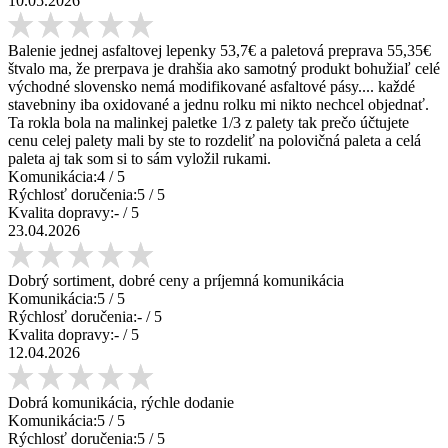
10.05.2026
Balenie jednej asfaltovej lepenky 53,7€ a paletová preprava 55,35€
štvalo ma, že prerpava je drahšia ako samotný produkt bohužiaľ celé
východné slovensko nemá modifikované asfaltové pásy.... každé
stavebniny iba oxidované a jednu rolku mi nikto nechcel objednať.
Ta rokla bola na malinkej paletke 1/3 z palety tak prečo účtujete
cenu celej palety mali by ste to rozdeliť na polovičná paleta a celá
paleta aj tak som si to sám vyložil rukami.
Komunikácia:
4
/ 5
Rýchlosť doručenia:
5
/ 5
Kvalita dopravy:
-
/ 5
23.04.2026
Dobrý sortiment, dobré ceny a príjemná komunikácia
Komunikácia:
5
/ 5
Rýchlosť doručenia:
-
/ 5
Kvalita dopravy:
-
/ 5
12.04.2026
Dobrá komunikácia, rýchle dodanie
Komunikácia:
5
/ 5
Rýchlosť doručenia:
5
/ 5