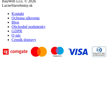
BauWeb s.r.o. © 2026
LacneStavebniny.sk
Kontakt
Ochrana súkromia
Blog
Obchodné podmienky
GDPR
O nás
Cenník dopravy