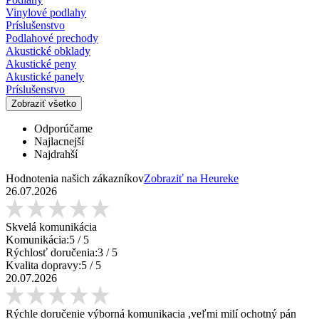
Vinylové podlahy
Príslušenstvo
Podlahové prechody
Akustické obklady
Akustické peny
Akustické panely
Príslušenstvo
Zobraziť všetko
Odporúčame
Najlacnejší
Najdrahší
Hodnotenia našich zákazníkov
Zobraziť na Heureke
26.07.2026
Skvelá komunikácia
Komunikácia:
5
/ 5
Rýchlosť doručenia:
3
/ 5
Kvalita dopravy:
5
/ 5
20.07.2026
Rýchle doručenie výborná komunikacia ,veľmi milí ochotný pán