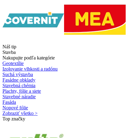
Náš tip
Stavba
Nakupujte podľa kategórie
Geotextílie
Izolovanie vlhkosti a radónu
Suchá výstavba
Fasádne obklady
Stavebná chémia
Plachty, fólie a siete
Stavebné náradie
Fasáda
Nopové fólie
Zobraziť všetko >
Top značky