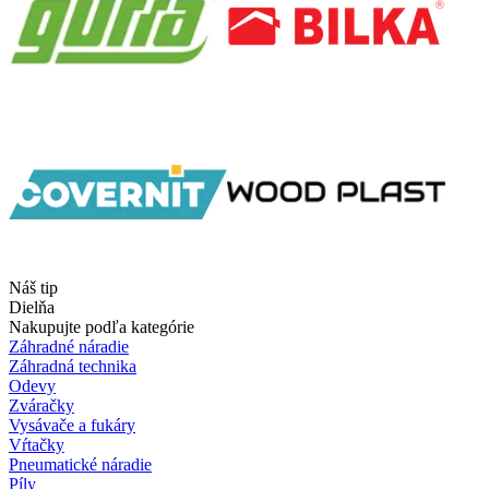
Náš tip
Dielňa
Nakupujte podľa kategórie
Záhradné náradie
Záhradná technika
Odevy
Zváračky
Vysávače a fukáry
Vŕtačky
Pneumatické náradie
Píly