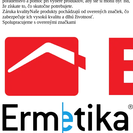
poradenstvo a pomoc pri výbere produktov, aby ste si mohli byť istí,
že získate to, čo skutočne potrebujete.
Záruka kvality
Naše produkty pochádzajú od overených značiek, čo
zabezpečuje ich vysokú kvalitu a dlhú životnosť.
Spolupracujeme s overenými značkami