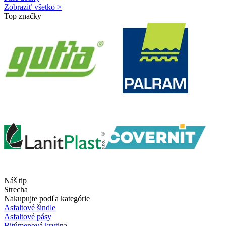
Zobraziť všetko >
Top značky
Náš tip
Strecha
Nakupujte podľa kategórie
Asfaltové šindle
Asfaltové pásy
Bitúmenová krytina