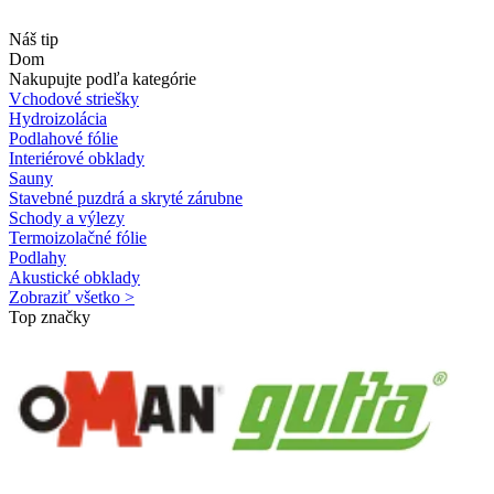
Náš tip
Dom
Nakupujte podľa kategórie
Vchodové striešky
Hydroizolácia
Podlahové fólie
Interiérové obklady
Sauny
Stavebné puzdrá a skryté zárubne
Schody a výlezy
Termoizolačné fólie
Podlahy
Akustické obklady
Zobraziť všetko >
Top značky