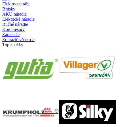
Elektrocentrály
Brúsky
AKU náradie
Elektrické náradie
Ručné náradie
Kompresory
Zametače
Zobraziť všetko >
Top značky