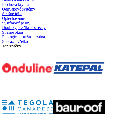
Plechová krytina
Odkvapové systémy
Strešné fólie
Oplechovanie
Systémové pásky
Doplnky pre šikmé strechy
Strešné okná
Ekologická strešná krytina
Zobraziť všetko >
Top značky