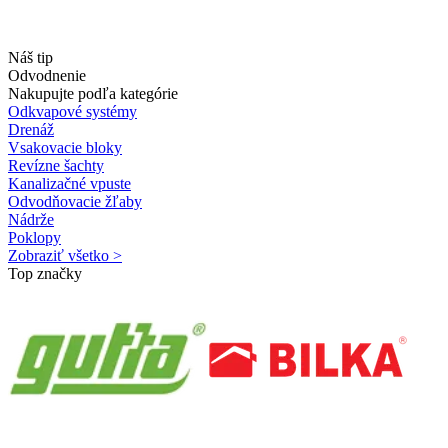
Náš tip
Odvodnenie
Nakupujte podľa kategórie
Odkvapové systémy
Drenáž
Vsakovacie bloky
Revízne šachty
Kanalizačné vpuste
Odvodňovacie žľaby
Nádrže
Poklopy
Zobraziť všetko >
Top značky