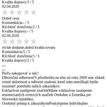
Kvalita dopravy:
5
/ 5
02.04.2026
Dobré ceny
Komunikácia:
-
/ 5
Rýchlosť doručenia:
2
/ 5
Kvalita dopravy:
-
/ 5
02.04.2026
rýchle dodanie,dobrá kvalita tovaru
Komunikácia:
5
/ 5
Rýchlosť doručenia:
5
/ 5
Kvalita dopravy:
5
/ 5
Prečo nakupovať u nás?
Dlhoročná odbornosť
S pôsobením na trhu od roku 2009 sme získali
cenné skúsenosti a odborné znalosti, ktoré nám umožňujú lepšie
rozumieť potrebám našich zákazníkov.
Exkluzívne zastúpenie značiek
Máme exkluzívne zastúpenie
renomovaných svetových značiek Onduline a Ermetika pre
Slovenskú republiku.
Osobitný prístup k zákazníkom
Poskytujeme individuálne