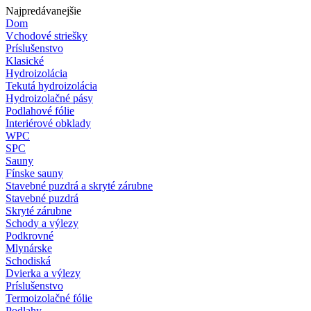
Najpredávanejšie
Dom
Vchodové striešky
Príslušenstvo
Klasické
Hydroizolácia
Tekutá hydroizolácia
Hydroizolačné pásy
Podlahové fólie
Interiérové obklady
WPC
SPC
Sauny
Fínske sauny
Stavebné puzdrá a skryté zárubne
Stavebné puzdrá
Skryté zárubne
Schody a výlezy
Podkrovné
Mlynárske
Schodiská
Dvierka a výlezy
Príslušenstvo
Termoizolačné fólie
Podlahy