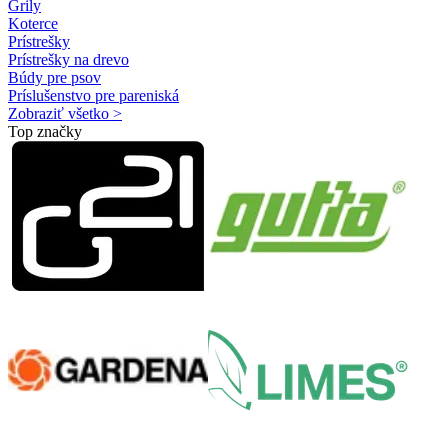
Grily
Koterce
Prístrešky
Prístrešky na drevo
Búdy pre psov
Príslušenstvo pre pareniská
Zobraziť všetko >
Top značky