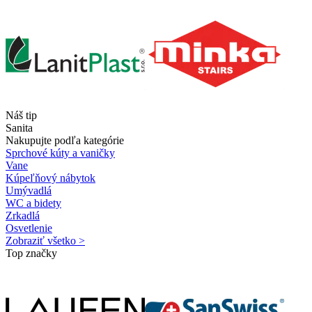
Náš tip
Sanita
Nakupujte podľa kategórie
Sprchové kúty a vaničky
Vane
Kúpeľňový nábytok
Umývadlá
WC a bidety
Zrkadlá
Osvetlenie
Zobraziť všetko >
Top značky