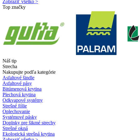
Zobraziť všetko >
Top značky
Náš tip
Strecha
Nakupujte podľa kategórie
Asfaltové šindle
Asfaltové pásy
Bitúmenová krytina
Plechová krytina
Odkvapové systémy
Strešné fólie
Oplechovanie
Systémové pásky
Doplnky pre šikmé strechy
Strešné okná
Ekologická strešná krytina
Zobraziť všetko >