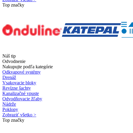
Top značky
Náš tip
Odvodnenie
Nakupujte podľa kategórie
Odkvapové systémy
Drenáž
Vsakovacie bloky
Revízne šachty
Kanalizačné vpuste
Odvodňovacie žľaby
Nádrže
Poklopy
Zobraziť všetko >
Top značky