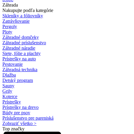
Záhrada
Nakupujte podľa kategórie
Skleníky a fóliovníky
Zatrávňovanie
Pergoly
Ploty
Záhradné domčeky
Záhradné príslušenstvo
Záhradné náradie
Siete, fólie a plachty
Prístrešky na auto
Pestovanie
Záhradná technika
Dlažba
Detský program
Sauny
Grily
Koterce
Prístrešky
Prístrešky na drevo
Búdy pre psov
Príslušenstvo pre pareniská
Zobraziť všetko >
Top značky