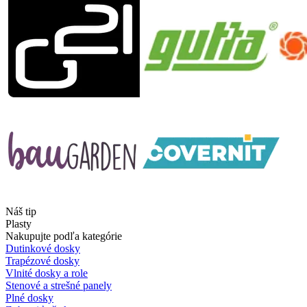
Náš tip
Plasty
Nakupujte podľa kategórie
Dutinkové dosky
Trapézové dosky
Vlnité dosky a role
Stenové a strešné panely
Plné dosky