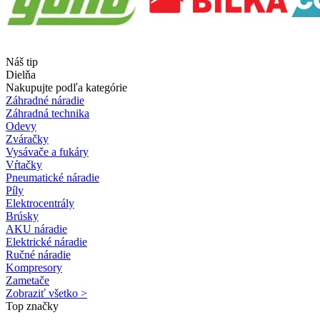
Náš tip
Dielňa
Nakupujte podľa kategórie
Záhradné náradie
Záhradná technika
Odevy
Zváračky
Vysávače a fukáry
Vŕtačky
Pneumatické náradie
Píly
Elektrocentrály
Brúsky
AKU náradie
Elektrické náradie
Ručné náradie
Kompresory
Zametače
Zobraziť všetko >
Top značky