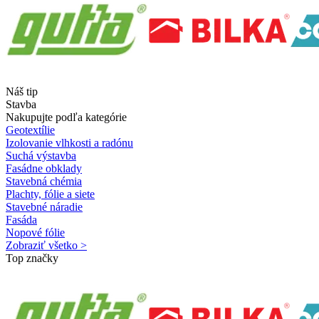
Náš tip
Stavba
Nakupujte podľa kategórie
Geotextílie
Izolovanie vlhkosti a radónu
Suchá výstavba
Fasádne obklady
Stavebná chémia
Plachty, fólie a siete
Stavebné náradie
Fasáda
Nopové fólie
Zobraziť všetko >
Top značky