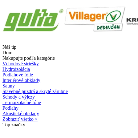
Náš tip
Dom
Nakupujte podľa kategórie
Vchodové striešky
Hydroizolácia
Podlahové fólie
Interiérové obklady
Sauny
Stavebné puzdrá a skryté zárubne
Schody a výlezy
Termoizolačné fólie
Podlahy
Akustické obklady
Zobraziť všetko >
Top značky