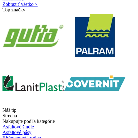
Zobraziť všetko >
Top značky
Náš tip
Strecha
Nakupujte podľa kategórie
Asfaltové šindle
Asfaltové pásy
Bitúmenová krytina