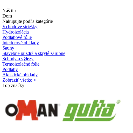
Náš tip
Dom
Nakupujte podľa kategórie
Vchodové striešky
Hydroizolácia
Podlahové fólie
Interiérové obklady
Sauny
Stavebné puzdrá a skryté zárubne
Schody a výlezy
Termoizolačné fólie
Podlahy
Akustické obklady
Zobraziť všetko >
Top značky