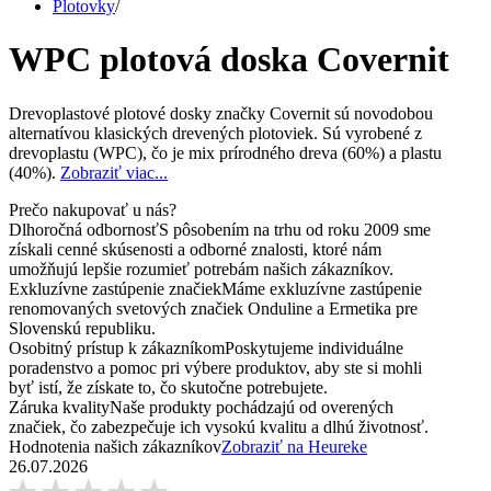
Plotovky
/
WPC plotová doska Covernit
Drevoplastové plotové dosky značky Covernit sú novodobou
alternatívou klasických drevených plotoviek. Sú vyrobené z
drevoplastu (WPC), čo je mix prírodného dreva (60%) a plastu
(40%).
Zobraziť viac...
Prečo nakupovať u nás?
Dlhoročná odbornosť
S pôsobením na trhu od roku 2009 sme
získali cenné skúsenosti a odborné znalosti, ktoré nám
umožňujú lepšie rozumieť potrebám našich zákazníkov.
Exkluzívne zastúpenie značiek
Máme exkluzívne zastúpenie
renomovaných svetových značiek Onduline a Ermetika pre
Slovenskú republiku.
Osobitný prístup k zákazníkom
Poskytujeme individuálne
poradenstvo a pomoc pri výbere produktov, aby ste si mohli
byť istí, že získate to, čo skutočne potrebujete.
Záruka kvality
Naše produkty pochádzajú od overených
značiek, čo zabezpečuje ich vysokú kvalitu a dlhú životnosť.
Hodnotenia našich zákazníkov
Zobraziť na Heureke
26.07.2026