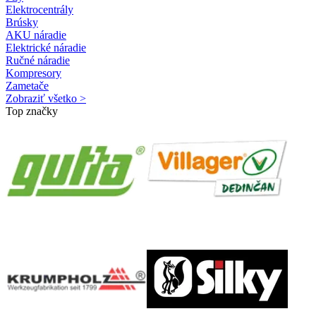
Elektrocentrály
Brúsky
AKU náradie
Elektrické náradie
Ručné náradie
Kompresory
Zametače
Zobraziť všetko >
Top značky