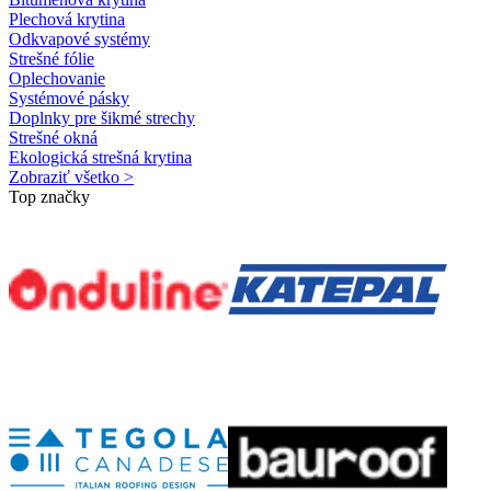
Plechová krytina
Odkvapové systémy
Strešné fólie
Oplechovanie
Systémové pásky
Doplnky pre šikmé strechy
Strešné okná
Ekologická strešná krytina
Zobraziť všetko >
Top značky