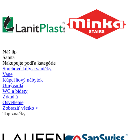
Náš tip
Sanita
Nakupujte podľa kategórie
Sprchové kúty a vaničky
Vane
Kúpeľňový nábytok
Umývadlá
WC a bidety
Zrkadlá
Osvetlenie
Zobraziť všetko >
Top značky