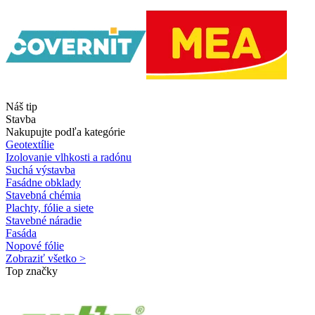
Náš tip
Stavba
Nakupujte podľa kategórie
Geotextílie
Izolovanie vlhkosti a radónu
Suchá výstavba
Fasádne obklady
Stavebná chémia
Plachty, fólie a siete
Stavebné náradie
Fasáda
Nopové fólie
Zobraziť všetko >
Top značky