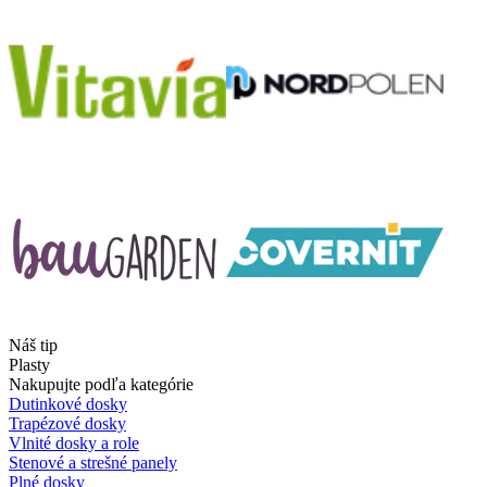
Náš tip
Plasty
Nakupujte podľa kategórie
Dutinkové dosky
Trapézové dosky
Vlnité dosky a role
Stenové a strešné panely
Plné dosky