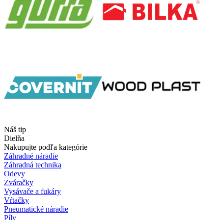
Náš tip
Dielňa
Nakupujte podľa kategórie
Záhradné náradie
Záhradná technika
Odevy
Zváračky
Vysávače a fukáry
Vŕtačky
Pneumatické náradie
Píly