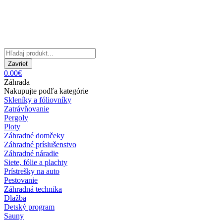
Zavrieť
0.00€
Záhrada
Nakupujte podľa kategórie
Skleníky a fóliovníky
Zatrávňovanie
Pergoly
Ploty
Záhradné domčeky
Záhradné príslušenstvo
Záhradné náradie
Siete, fólie a plachty
Prístrešky na auto
Pestovanie
Záhradná technika
Dlažba
Detský program
Sauny