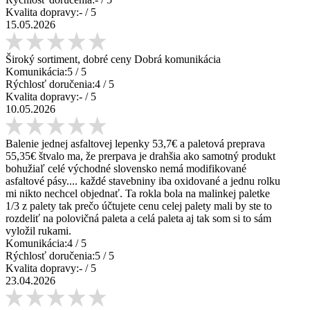
Kvalita dopravy:
-
/ 5
15.05.2026
Široký sortiment, dobré ceny Dobrá komunikácia
Komunikácia:
5
/ 5
Rýchlosť doručenia:
4
/ 5
Kvalita dopravy:
-
/ 5
10.05.2026
Balenie jednej asfaltovej lepenky 53,7€ a paletová preprava
55,35€ štvalo ma, že prerpava je drahšia ako samotný produkt
bohužiaľ celé východné slovensko nemá modifikované
asfaltové pásy.... každé stavebniny iba oxidované a jednu rolku
mi nikto nechcel objednať. Ta rokla bola na malinkej paletke
1/3 z palety tak prečo účtujete cenu celej palety mali by ste to
rozdeliť na polovičná paleta a celá paleta aj tak som si to sám
vyložil rukami.
Komunikácia:
4
/ 5
Rýchlosť doručenia:
5
/ 5
Kvalita dopravy:
-
/ 5
23.04.2026