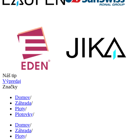
Náš tip
Výpredaj
Značky
Domov
/
Záhrada
/
Ploty
/
Plotovky
/
Domov
/
Záhrada
/
Ploty
/