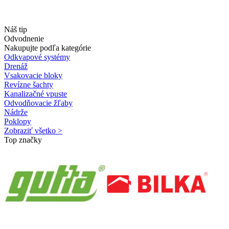
Náš tip
Odvodnenie
Nakupujte podľa kategórie
Odkvapové systémy
Drenáž
Vsakovacie bloky
Revízne šachty
Kanalizačné vpuste
Odvodňovacie žľaby
Nádrže
Poklopy
Zobraziť všetko >
Top značky