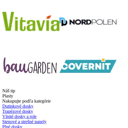
Náš tip
Plasty
Nakupujte podľa kategórie
Dutinkové dosky
Trapézové dosky
Vlnité dosky a role
Stenové a strešné panely
Plné dosky