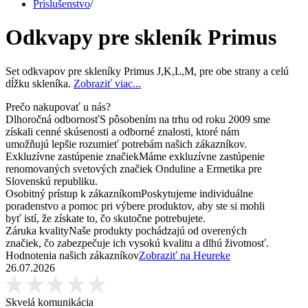
Príslušenstvo
/
Odkvapy pre skleník Primus
Set odkvapov pre skleníky Primus J,K,L,M, pre obe strany a celú
dĺžku skleníka.
Zobraziť viac...
Prečo nakupovať u nás?
Dlhoročná odbornosť
S pôsobením na trhu od roku 2009 sme
získali cenné skúsenosti a odborné znalosti, ktoré nám
umožňujú lepšie rozumieť potrebám našich zákazníkov.
Exkluzívne zastúpenie značiek
Máme exkluzívne zastúpenie
renomovaných svetových značiek Onduline a Ermetika pre
Slovenskú republiku.
Osobitný prístup k zákazníkom
Poskytujeme individuálne
poradenstvo a pomoc pri výbere produktov, aby ste si mohli
byť istí, že získate to, čo skutočne potrebujete.
Záruka kvality
Naše produkty pochádzajú od overených
značiek, čo zabezpečuje ich vysokú kvalitu a dlhú životnosť.
Hodnotenia našich zákazníkov
Zobraziť na Heureke
26.07.2026
Skvelá komunikácia