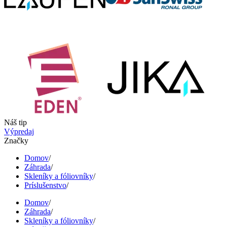
Náš tip
Výpredaj
Značky
Domov
/
Záhrada
/
Skleníky a fóliovníky
/
Príslušenstvo
/
Domov
/
Záhrada
/
Skleníky a fóliovníky
/