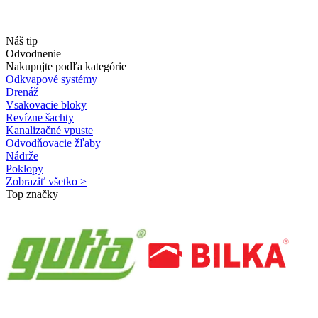
Náš tip
Odvodnenie
Nakupujte podľa kategórie
Odkvapové systémy
Drenáž
Vsakovacie bloky
Revízne šachty
Kanalizačné vpuste
Odvodňovacie žľaby
Nádrže
Poklopy
Zobraziť všetko >
Top značky