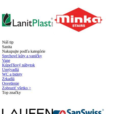
Náš tip
Sanita
Nakupujte podľa kategórie
Sprchové kúty a vaničky
Vane
Kúpeľňový nábytok
Umývadlá
WC a bidety
Zrkadlá
Osvetlenie
Zobraziť všetko >
Top značky