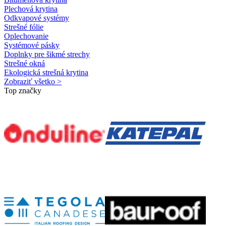
Plechová krytina
Odkvapové systémy
Strešné fólie
Oplechovanie
Systémové pásky
Doplnky pre šikmé strechy
Strešné okná
Ekologická strešná krytina
Zobraziť všetko >
Top značky