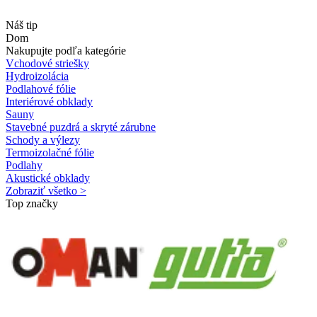
Náš tip
Dom
Nakupujte podľa kategórie
Vchodové striešky
Hydroizolácia
Podlahové fólie
Interiérové obklady
Sauny
Stavebné puzdrá a skryté zárubne
Schody a výlezy
Termoizolačné fólie
Podlahy
Akustické obklady
Zobraziť všetko >
Top značky