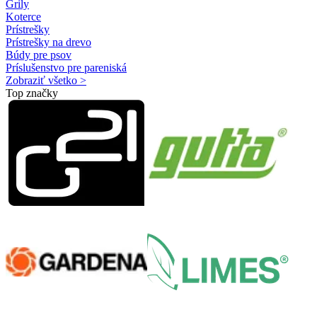
Grily
Koterce
Prístrešky
Prístrešky na drevo
Búdy pre psov
Príslušenstvo pre pareniská
Zobraziť všetko >
Top značky