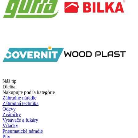
Náš tip
Dielňa
Nakupujte podľa kategórie
Záhradné náradie
Záhradná technika
Odevy
Zváračky
Vysávače a fukáry
Vŕtačky
Pneumatické náradie
Píly