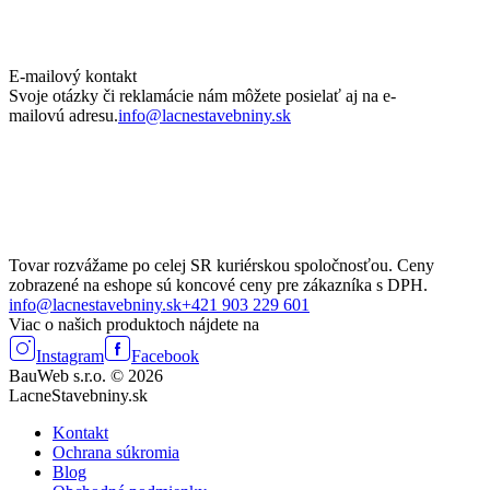
E-mailový kontakt
Svoje otázky či reklamácie nám môžete posielať aj na e-
mailovú adresu.
info@lacnestavebniny.sk
Tovar rozvážame po celej SR kuriérskou spoločnosťou. Ceny
zobrazené na eshope sú koncové ceny pre zákazníka s DPH.
info@lacnestavebniny.sk
+421 903 229 601
Viac o našich produktoch nájdete na
Instagram
Facebook
BauWeb s.r.o. © 2026
LacneStavebniny.sk
Kontakt
Ochrana súkromia
Blog