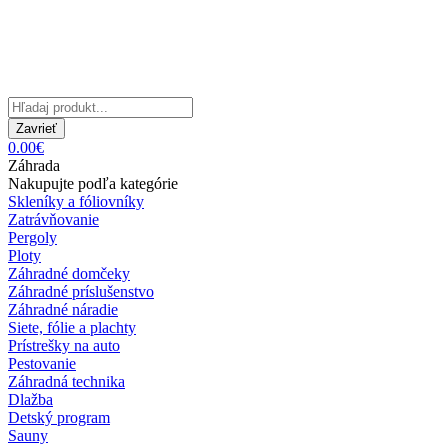
Zavrieť
0.00€
Záhrada
Nakupujte podľa kategórie
Skleníky a fóliovníky
Zatrávňovanie
Pergoly
Ploty
Záhradné domčeky
Záhradné príslušenstvo
Záhradné náradie
Siete, fólie a plachty
Prístrešky na auto
Pestovanie
Záhradná technika
Dlažba
Detský program
Sauny