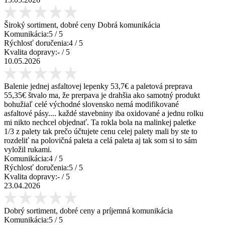
Široký sortiment, dobré ceny Dobrá komunikácia
Komunikácia:
5
/ 5
Rýchlosť doručenia:
4
/ 5
Kvalita dopravy:
-
/ 5
10.05.2026
Balenie jednej asfaltovej lepenky 53,7€ a paletová preprava
55,35€ štvalo ma, že prerpava je drahšia ako samotný produkt
bohužiaľ celé východné slovensko nemá modifikované
asfaltové pásy.... každé stavebniny iba oxidované a jednu rolku
mi nikto nechcel objednať. Ta rokla bola na malinkej paletke
1/3 z palety tak prečo účtujete cenu celej palety mali by ste to
rozdeliť na polovičná paleta a celá paleta aj tak som si to sám
vyložil rukami.
Komunikácia:
4
/ 5
Rýchlosť doručenia:
5
/ 5
Kvalita dopravy:
-
/ 5
23.04.2026
Dobrý sortiment, dobré ceny a príjemná komunikácia
Komunikácia:
5
/ 5