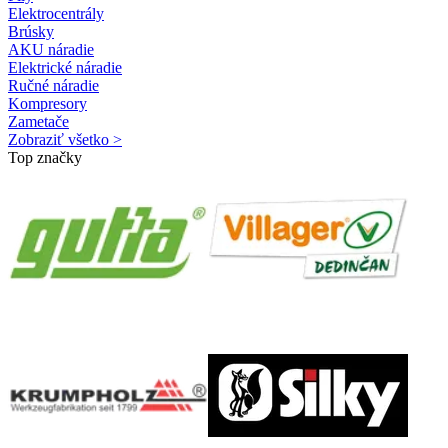
Elektrocentrály
Brúsky
AKU náradie
Elektrické náradie
Ručné náradie
Kompresory
Zametače
Zobraziť všetko >
Top značky