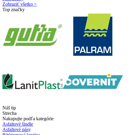
Zobraziť všetko >
Top značky
Náš tip
Strecha
Nakupujte podľa kategórie
Asfaltové šindle
Asfaltové pásy
Bitúmenová krytina