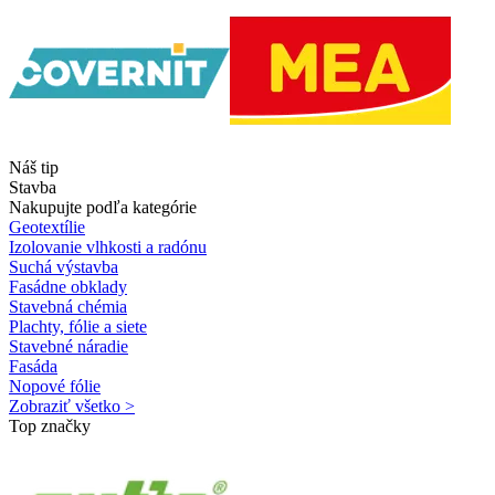
Náš tip
Stavba
Nakupujte podľa kategórie
Geotextílie
Izolovanie vlhkosti a radónu
Suchá výstavba
Fasádne obklady
Stavebná chémia
Plachty, fólie a siete
Stavebné náradie
Fasáda
Nopové fólie
Zobraziť všetko >
Top značky