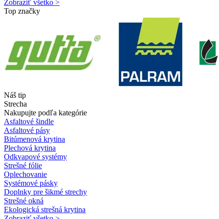
Zobraziť všetko >
Top značky
Náš tip
Strecha
Nakupujte podľa kategórie
Asfaltové šindle
Asfaltové pásy
Bitúmenová krytina
Plechová krytina
Odkvapové systémy
Strešné fólie
Oplechovanie
Systémové pásky
Doplnky pre šikmé strechy
Strešné okná
Ekologická strešná krytina
Zobraziť všetko >