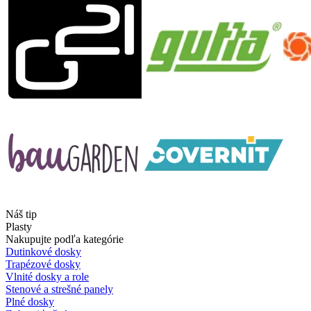
Náš tip
Plasty
Nakupujte podľa kategórie
Dutinkové dosky
Trapézové dosky
Vlnité dosky a role
Stenové a strešné panely
Plné dosky