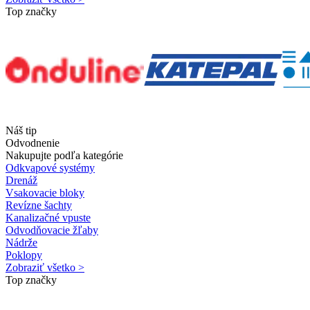
Top značky
Náš tip
Odvodnenie
Nakupujte podľa kategórie
Odkvapové systémy
Drenáž
Vsakovacie bloky
Revízne šachty
Kanalizačné vpuste
Odvodňovacie žľaby
Nádrže
Poklopy
Zobraziť všetko >
Top značky