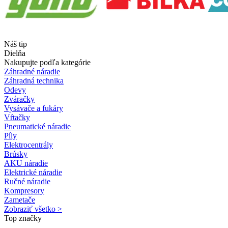
Náš tip
Dielňa
Nakupujte podľa kategórie
Záhradné náradie
Záhradná technika
Odevy
Zváračky
Vysávače a fukáry
Vŕtačky
Pneumatické náradie
Píly
Elektrocentrály
Brúsky
AKU náradie
Elektrické náradie
Ručné náradie
Kompresory
Zametače
Zobraziť všetko >
Top značky