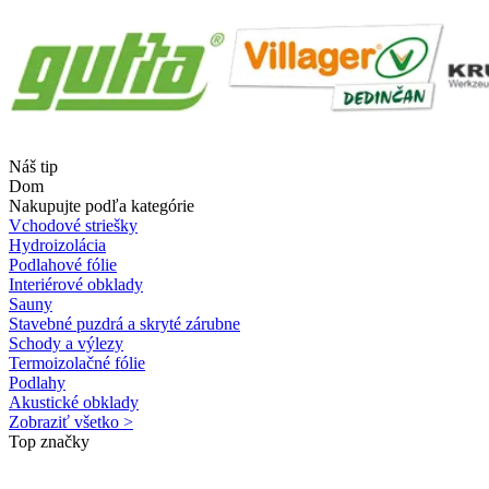
Náš tip
Dom
Nakupujte podľa kategórie
Vchodové striešky
Hydroizolácia
Podlahové fólie
Interiérové obklady
Sauny
Stavebné puzdrá a skryté zárubne
Schody a výlezy
Termoizolačné fólie
Podlahy
Akustické obklady
Zobraziť všetko >
Top značky