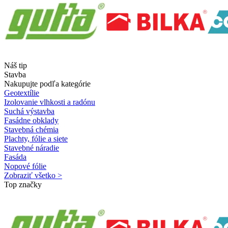
Náš tip
Stavba
Nakupujte podľa kategórie
Geotextílie
Izolovanie vlhkosti a radónu
Suchá výstavba
Fasádne obklady
Stavebná chémia
Plachty, fólie a siete
Stavebné náradie
Fasáda
Nopové fólie
Zobraziť všetko >
Top značky