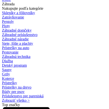
Záhrada
Nakupujte podľa kategórie
Skleníky a fóliovníky
Zatrávňovanie
Pergoly
Ploty
Záhradné domčeky
Záhradné príslušenstvo
Záhradné náradie
Siete, fólie a plachty
Prístrešky na auto
Pestovanie
Záhradná technika
Dlažba
Detský program
Sauny
Grily
Koterce
Prístrešky
Prístrešky na drevo
Búdy pre psov
Príslušenstvo pre pareniská
Zobraziť všetko >
Top značky