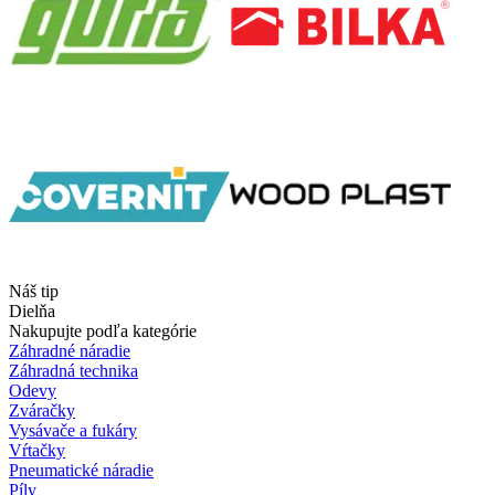
Náš tip
Dielňa
Nakupujte podľa kategórie
Záhradné náradie
Záhradná technika
Odevy
Zváračky
Vysávače a fukáry
Vŕtačky
Pneumatické náradie
Píly