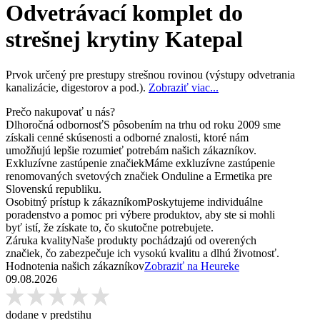
Odvetrávací komplet do
strešnej krytiny Katepal
Prvok určený pre prestupy strešnou rovinou (výstupy odvetrania
kanalizácie, digestorov a pod.).
Zobraziť viac...
Prečo nakupovať u nás?
Dlhoročná odbornosť
S pôsobením na trhu od roku 2009 sme
získali cenné skúsenosti a odborné znalosti, ktoré nám
umožňujú lepšie rozumieť potrebám našich zákazníkov.
Exkluzívne zastúpenie značiek
Máme exkluzívne zastúpenie
renomovaných svetových značiek Onduline a Ermetika pre
Slovenskú republiku.
Osobitný prístup k zákazníkom
Poskytujeme individuálne
poradenstvo a pomoc pri výbere produktov, aby ste si mohli
byť istí, že získate to, čo skutočne potrebujete.
Záruka kvality
Naše produkty pochádzajú od overených
značiek, čo zabezpečuje ich vysokú kvalitu a dlhú životnosť.
Hodnotenia našich zákazníkov
Zobraziť na Heureke
09.08.2026
dodane v predstihu