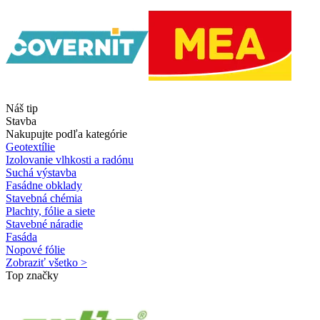
Náš tip
Stavba
Nakupujte podľa kategórie
Geotextílie
Izolovanie vlhkosti a radónu
Suchá výstavba
Fasádne obklady
Stavebná chémia
Plachty, fólie a siete
Stavebné náradie
Fasáda
Nopové fólie
Zobraziť všetko >
Top značky