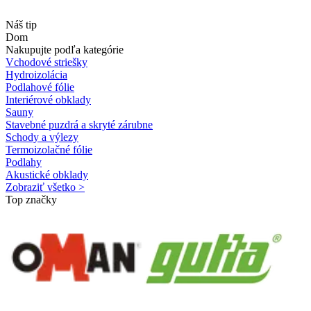
Náš tip
Dom
Nakupujte podľa kategórie
Vchodové striešky
Hydroizolácia
Podlahové fólie
Interiérové obklady
Sauny
Stavebné puzdrá a skryté zárubne
Schody a výlezy
Termoizolačné fólie
Podlahy
Akustické obklady
Zobraziť všetko >
Top značky