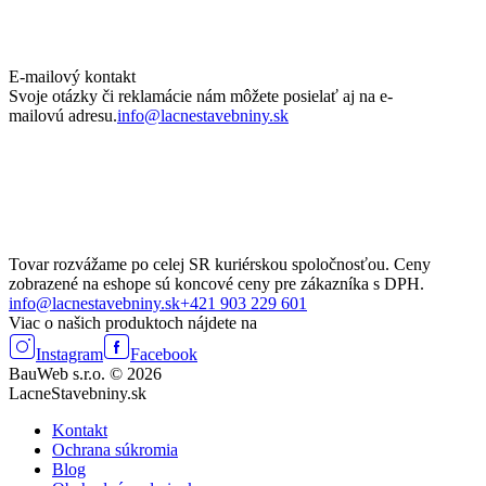
E-mailový kontakt
Svoje otázky či reklamácie nám môžete posielať aj na e-
mailovú adresu.
info@lacnestavebniny.sk
Tovar rozvážame po celej SR kuriérskou spoločnosťou. Ceny
zobrazené na eshope sú koncové ceny pre zákazníka s DPH.
info@lacnestavebniny.sk
+421 903 229 601
Viac o našich produktoch nájdete na
Instagram
Facebook
BauWeb s.r.o. © 2026
LacneStavebniny.sk
Kontakt
Ochrana súkromia
Blog