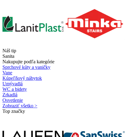
Náš tip
Sanita
Nakupujte podľa kategórie
Sprchové kúty a vaničky
Vane
Kúpeľňový nábytok
Umývadlá
WC a bidety
Zrkadlá
Osvetlenie
Zobraziť všetko >
Top značky