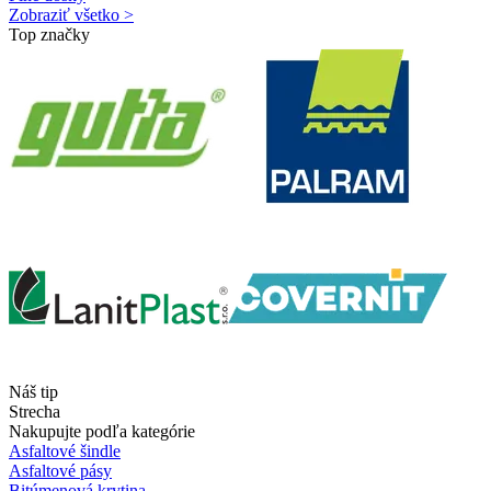
Zobraziť všetko >
Top značky
Náš tip
Strecha
Nakupujte podľa kategórie
Asfaltové šindle
Asfaltové pásy
Bitúmenová krytina