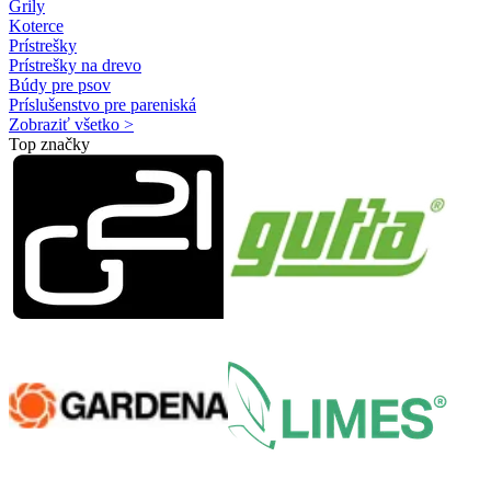
Grily
Koterce
Prístrešky
Prístrešky na drevo
Búdy pre psov
Príslušenstvo pre pareniská
Zobraziť všetko >
Top značky