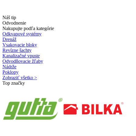
Náš tip
Odvodnenie
Nakupujte podľa kategórie
Odkvapové systémy
Drenáž
Vsakovacie bloky
Revízne šachty
Kanalizačné vpuste
Odvodňovacie žľaby
Nádrže
Poklopy
Zobraziť všetko >
Top značky