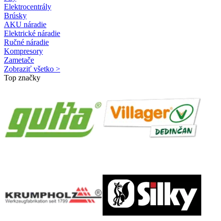
Elektrocentrály
Brúsky
AKU náradie
Elektrické náradie
Ručné náradie
Kompresory
Zametače
Zobraziť všetko >
Top značky