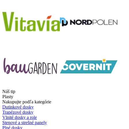
Náš tip
Plasty
Nakupujte podľa kategórie
Dutinkové dosky
Trapézové dosky
Vlnité dosky a role
Stenové a strešné panely
Plné dosky