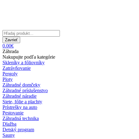
Zavrieť
0.00€
Záhrada
Nakupujte podľa kategórie
Skleníky a fóliovníky
Zatrávňovanie
Pergoly
Ploty
Záhradné domčeky
Záhradné príslušenstvo
Záhradné náradie
Siete, fólie a plachty
Prístrešky na auto
Pestovanie
Záhradná technika
Dlažba
Detský program
Sauny