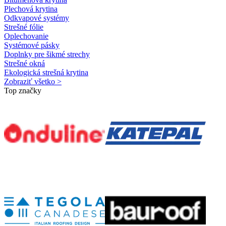
Plechová krytina
Odkvapové systémy
Strešné fólie
Oplechovanie
Systémové pásky
Doplnky pre šikmé strechy
Strešné okná
Ekologická strešná krytina
Zobraziť všetko >
Top značky