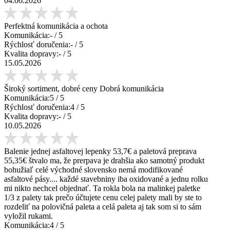
04.06.2026
Perfektná komunikácia a ochota
Komunikácia:
-
/ 5
Rýchlosť doručenia:
-
/ 5
Kvalita dopravy:
-
/ 5
15.05.2026
Široký sortiment, dobré ceny Dobrá komunikácia
Komunikácia:
5
/ 5
Rýchlosť doručenia:
4
/ 5
Kvalita dopravy:
-
/ 5
10.05.2026
Balenie jednej asfaltovej lepenky 53,7€ a paletová preprava
55,35€ štvalo ma, že prerpava je drahšia ako samotný produkt
bohužiaľ celé východné slovensko nemá modifikované
asfaltové pásy.... každé stavebniny iba oxidované a jednu rolku
mi nikto nechcel objednať. Ta rokla bola na malinkej paletke
1/3 z palety tak prečo účtujete cenu celej palety mali by ste to
rozdeliť na polovičná paleta a celá paleta aj tak som si to sám
vyložil rukami.
Komunikácia:
4
/ 5