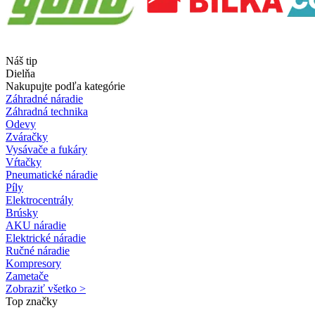
Náš tip
Dielňa
Nakupujte podľa kategórie
Záhradné náradie
Záhradná technika
Odevy
Zváračky
Vysávače a fukáry
Vŕtačky
Pneumatické náradie
Píly
Elektrocentrály
Brúsky
AKU náradie
Elektrické náradie
Ručné náradie
Kompresory
Zametače
Zobraziť všetko >
Top značky