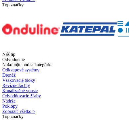
Top značky
Náš tip
Odvodnenie
Nakupujte podľa kategórie
Odkvapové systémy
Drenáž
Vsakovacie bloky
Revízne šachty
Kanalizačné vpuste
Odvodňovacie žľaby
Nádrže
Poklopy
Zobraziť všetko >
Top značky