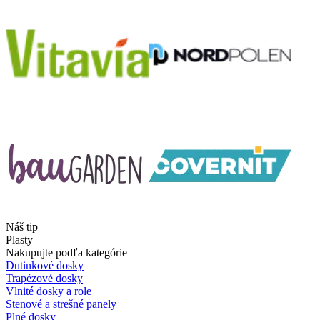
Náš tip
Plasty
Nakupujte podľa kategórie
Dutinkové dosky
Trapézové dosky
Vlnité dosky a role
Stenové a strešné panely
Plné dosky