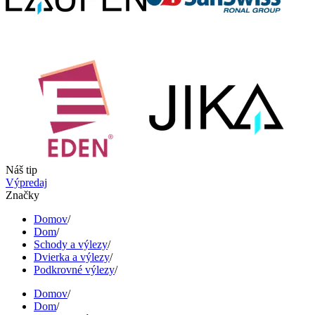
Náš tip
Výpredaj
Značky
Domov
/
Dom
/
Schody a výlezy
/
Dvierka a výlezy
/
Podkrovné výlezy
/
Domov
/
Dom
/