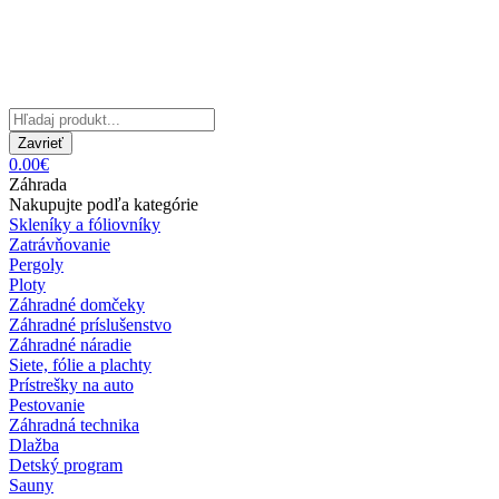
Zavrieť
0.00€
Záhrada
Nakupujte podľa kategórie
Skleníky a fóliovníky
Zatrávňovanie
Pergoly
Ploty
Záhradné domčeky
Záhradné príslušenstvo
Záhradné náradie
Siete, fólie a plachty
Prístrešky na auto
Pestovanie
Záhradná technika
Dlažba
Detský program
Sauny