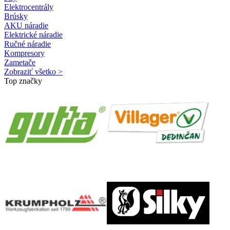
Elektrocentrály
Brúsky
AKU náradie
Elektrické náradie
Ručné náradie
Kompresory
Zametače
Zobraziť všetko >
Top značky