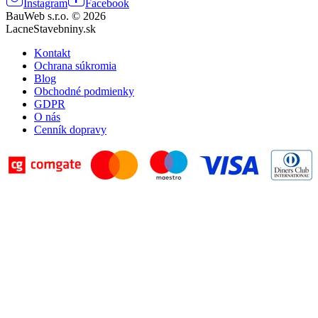
Instagram
Facebook
BauWeb s.r.o. © 2026
LacneStavebniny.sk
Kontakt
Ochrana súkromia
Blog
Obchodné podmienky
GDPR
O nás
Cenník dopravy