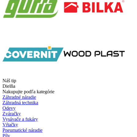
Náš tip
Dielňa
Nakupujte podľa kategórie
Záhradné náradie
Záhradná technika
Odevy
Zváračky
Vysávače a fukáry
Vŕtačky
Pneumatické náradie
Píly