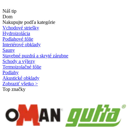
Náš tip
Dom
Nakupujte podľa kategórie
Vchodové striešky
Hydroizolácia
Podlahové fólie
Interiérové obklady
Sauny
Stavebné puzdrá a skryté zárubne
Schody a výlezy
Termoizolačné fólie
Podlahy
Akustické obklady
Zobraziť všetko >
Top značky