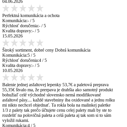
04.06.2026
Perfektná komunikácia a ochota
Komunikácia:
-
/ 5
Rýchlosť doručenia:
-
/ 5
Kvalita dopravy:
-
/ 5
15.05.2026
Široký sortiment, dobré ceny Dobrá komunikácia
Komunikácia:
5
/ 5
Rýchlosť doručenia:
4
/ 5
Kvalita dopravy:
-
/ 5
10.05.2026
Balenie jednej asfaltovej lepenky 53,7€ a paletová preprava
55,35€ štvalo ma, že prerpava je drahšia ako samotný produkt
bohužiaľ celé východné slovensko nemá modifikované
asfaltové pásy.... každé stavebniny iba oxidované a jednu rolku
mi nikto nechcel objednať. Ta rokla bola na malinkej paletke
1/3 z palety tak prečo účtujete cenu celej palety mali by ste to
rozdeliť na polovičná paleta a celá paleta aj tak som si to sám
vyložil rukami.
Komunikácia:
4
/ 5