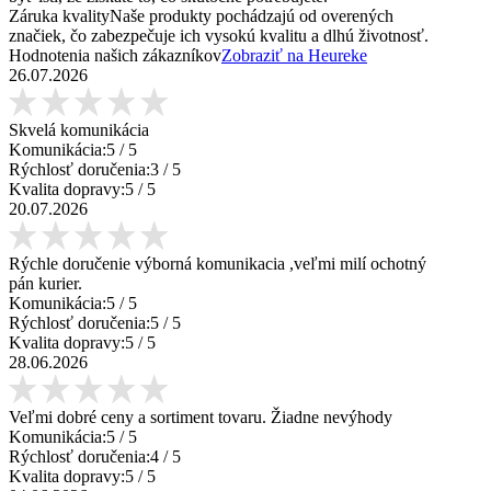
Záruka kvality
Naše produkty pochádzajú od overených
značiek, čo zabezpečuje ich vysokú kvalitu a dlhú životnosť.
Hodnotenia našich zákazníkov
Zobraziť na Heureke
26.07.2026
Skvelá komunikácia
Komunikácia:
5
/ 5
Rýchlosť doručenia:
3
/ 5
Kvalita dopravy:
5
/ 5
20.07.2026
Rýchle doručenie výborná komunikacia ,veľmi milí ochotný
pán kurier.
Komunikácia:
5
/ 5
Rýchlosť doručenia:
5
/ 5
Kvalita dopravy:
5
/ 5
28.06.2026
Veľmi dobré ceny a sortiment tovaru. Žiadne nevýhody
Komunikácia:
5
/ 5
Rýchlosť doručenia:
4
/ 5
Kvalita dopravy:
5
/ 5