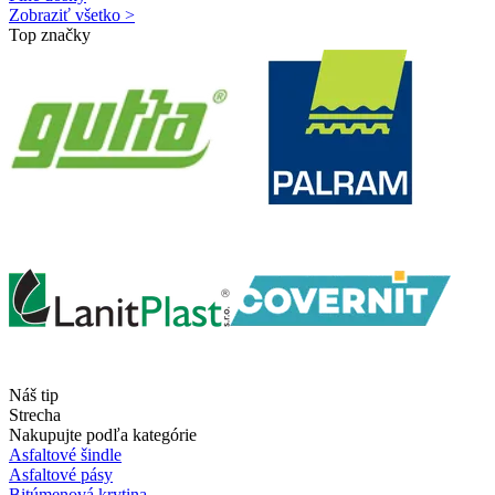
Zobraziť všetko >
Top značky
Náš tip
Strecha
Nakupujte podľa kategórie
Asfaltové šindle
Asfaltové pásy
Bitúmenová krytina