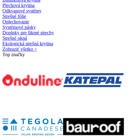
Plechová krytina
Odkvapové systémy
Strešné fólie
Oplechovanie
Systémové pásky
Doplnky pre šikmé strechy
Strešné okná
Ekologická strešná krytina
Zobraziť všetko >
Top značky