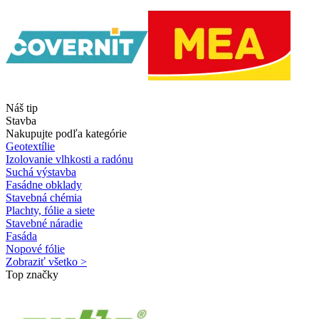
Náš tip
Stavba
Nakupujte podľa kategórie
Geotextílie
Izolovanie vlhkosti a radónu
Suchá výstavba
Fasádne obklady
Stavebná chémia
Plachty, fólie a siete
Stavebné náradie
Fasáda
Nopové fólie
Zobraziť všetko >
Top značky