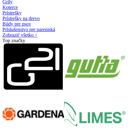
Grily
Koterce
Prístrešky
Prístrešky na drevo
Búdy pre psov
Príslušenstvo pre pareniská
Zobraziť všetko >
Top značky