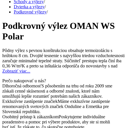
Schody a výlezy
/
Dvierka a výlezy
/
Podkrovné výlezy
/
Podkrovný výlez OMAN WS
Polar
Pôdny výlez s pevnou konštrukciou obsahuje termoizoláciu s
hrúbkou 8 cm. Dvojité tesnenie s najvyššou triedou vzduchotesnosti
zaručuje minimalné tepelné straty. Súčiniteľ prestupu tepla činí iba
0,36 W/m²K a preto sa inštalácia odporúča do novostavby s nad
Zobraziť viac...
Prečo nakupovať u nás?
Dlhoročná odbornosť
S pôsobením na trhu od roku 2009 sme
získali cenné skúsenosti a odborné znalosti, ktoré nám
umožňujú lepšie rozumieť potrebám našich zákazníkov.
Exkluzívne zastúpenie značiek
Máme exkluzívne zastúpenie
renomovaných svetových značiek Onduline a Ermetika pre
Slovenskú republiku.
Osobitný prístup k zákazníkom
Poskytujeme individuálne
poradenstvo a pomoc pri výbere produktov, aby ste si mohli
byť istí, že získate to, čo skutočne potrebujete.