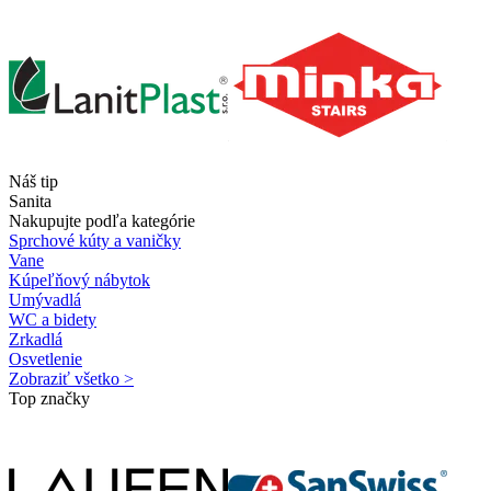
Náš tip
Sanita
Nakupujte podľa kategórie
Sprchové kúty a vaničky
Vane
Kúpeľňový nábytok
Umývadlá
WC a bidety
Zrkadlá
Osvetlenie
Zobraziť všetko >
Top značky