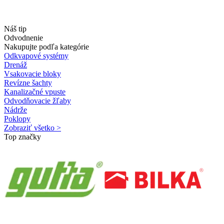
Náš tip
Odvodnenie
Nakupujte podľa kategórie
Odkvapové systémy
Drenáž
Vsakovacie bloky
Revízne šachty
Kanalizačné vpuste
Odvodňovacie žľaby
Nádrže
Poklopy
Zobraziť všetko >
Top značky