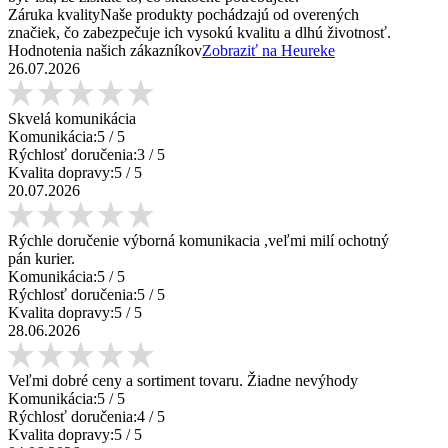
Záruka kvality
Naše produkty pochádzajú od overených
značiek, čo zabezpečuje ich vysokú kvalitu a dlhú životnosť.
Hodnotenia našich zákazníkov
Zobraziť na Heureke
26.07.2026
Skvelá komunikácia
Komunikácia:
5
/ 5
Rýchlosť doručenia:
3
/ 5
Kvalita dopravy:
5
/ 5
20.07.2026
Rýchle doručenie výborná komunikacia ,veľmi milí ochotný
pán kurier.
Komunikácia:
5
/ 5
Rýchlosť doručenia:
5
/ 5
Kvalita dopravy:
5
/ 5
28.06.2026
Veľmi dobré ceny a sortiment tovaru. Žiadne nevýhody
Komunikácia:
5
/ 5
Rýchlosť doručenia:
4
/ 5
Kvalita dopravy:
5
/ 5