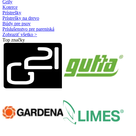
Grily
Koterce
Prístrešky
Prístrešky na drevo
Búdy pre psov
Príslušenstvo pre pareniská
Zobraziť všetko >
Top značky