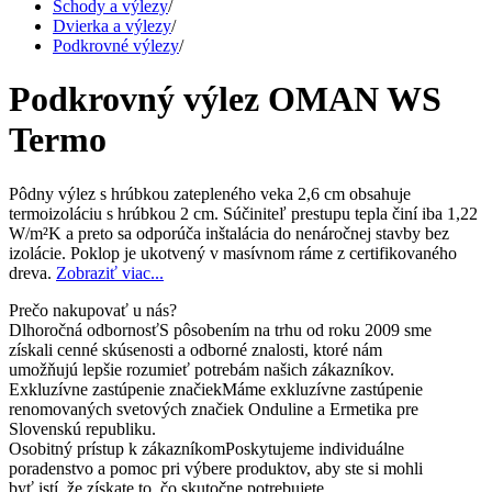
Schody a výlezy
/
Dvierka a výlezy
/
Podkrovné výlezy
/
Podkrovný výlez OMAN WS
Termo
Pôdny výlez s hrúbkou zatepleného veka 2,6 cm obsahuje
termoizoláciu s hrúbkou 2 cm. Súčiniteľ prestupu tepla činí iba 1,22
W/m²K a preto sa odporúča inštalácia do nenáročnej stavby bez
izolácie. Poklop je ukotvený v masívnom ráme z certifikovaného
dreva.
Zobraziť viac...
Prečo nakupovať u nás?
Dlhoročná odbornosť
S pôsobením na trhu od roku 2009 sme
získali cenné skúsenosti a odborné znalosti, ktoré nám
umožňujú lepšie rozumieť potrebám našich zákazníkov.
Exkluzívne zastúpenie značiek
Máme exkluzívne zastúpenie
renomovaných svetových značiek Onduline a Ermetika pre
Slovenskú republiku.
Osobitný prístup k zákazníkom
Poskytujeme individuálne
poradenstvo a pomoc pri výbere produktov, aby ste si mohli
byť istí, že získate to, čo skutočne potrebujete.