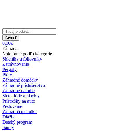
Zavrieť
0.00€
Záhrada
Nakupujte podľa kategórie
Skleníky a fóliovníky
Zatrávňovanie
Pergoly
Ploty
Záhradné domčeky
Záhradné príslušenstvo
Záhradné náradie
Siete, fólie a plachty
Prístrešky na auto
Pestovanie
Záhradná technika
Dlažba
Detský program
Sauny