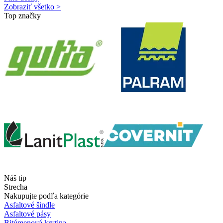
Zobraziť všetko >
Top značky
Náš tip
Strecha
Nakupujte podľa kategórie
Asfaltové šindle
Asfaltové pásy
Bitúmenová krytina