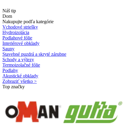
Náš tip
Dom
Nakupujte podľa kategórie
Vchodové striešky
Hydroizolácia
Podlahové fólie
Interiérové obklady
Sauny
Stavebné puzdrá a skryté zárubne
Schody a výlezy
Termoizolačné fólie
Podlahy
Akustické obklady
Zobraziť všetko >
Top značky