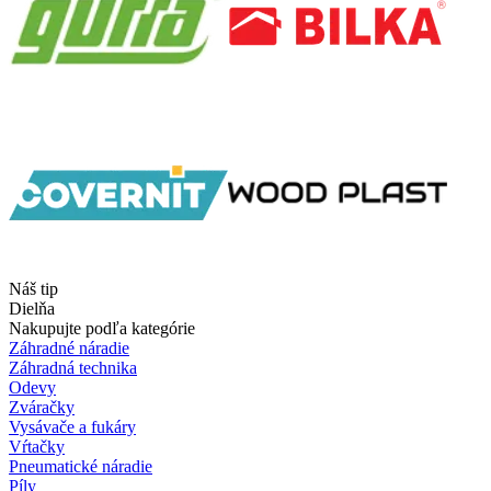
Náš tip
Dielňa
Nakupujte podľa kategórie
Záhradné náradie
Záhradná technika
Odevy
Zváračky
Vysávače a fukáry
Vŕtačky
Pneumatické náradie
Píly