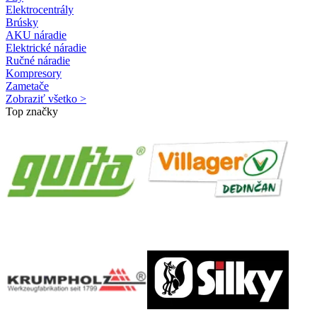
Elektrocentrály
Brúsky
AKU náradie
Elektrické náradie
Ručné náradie
Kompresory
Zametače
Zobraziť všetko >
Top značky