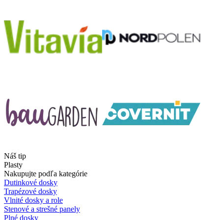
Náš tip
Plasty
Nakupujte podľa kategórie
Dutinkové dosky
Trapézové dosky
Vlnité dosky a role
Stenové a strešné panely
Plné dosky