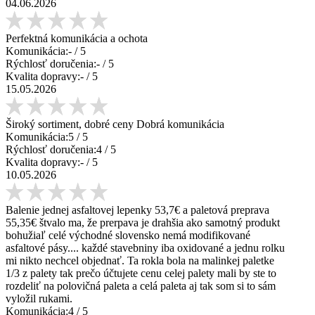
04.06.2026
Perfektná komunikácia a ochota
Komunikácia:
-
/ 5
Rýchlosť doručenia:
-
/ 5
Kvalita dopravy:
-
/ 5
15.05.2026
Široký sortiment, dobré ceny Dobrá komunikácia
Komunikácia:
5
/ 5
Rýchlosť doručenia:
4
/ 5
Kvalita dopravy:
-
/ 5
10.05.2026
Balenie jednej asfaltovej lepenky 53,7€ a paletová preprava
55,35€ štvalo ma, že prerpava je drahšia ako samotný produkt
bohužiaľ celé východné slovensko nemá modifikované
asfaltové pásy.... každé stavebniny iba oxidované a jednu rolku
mi nikto nechcel objednať. Ta rokla bola na malinkej paletke
1/3 z palety tak prečo účtujete cenu celej palety mali by ste to
rozdeliť na polovičná paleta a celá paleta aj tak som si to sám
vyložil rukami.
Komunikácia:
4
/ 5