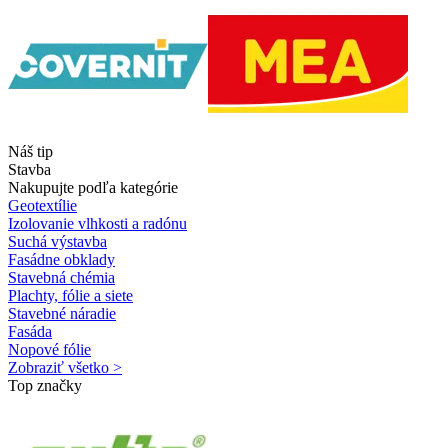
Náš tip
Stavba
Nakupujte podľa kategórie
Geotextílie
Izolovanie vlhkosti a radónu
Suchá výstavba
Fasádne obklady
Stavebná chémia
Plachty, fólie a siete
Stavebné náradie
Fasáda
Nopové fólie
Zobraziť všetko >
Top značky