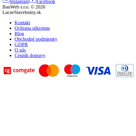
Instagram
Facebook
BauWeb s.r.o. © 2026
LacneStavebniny.sk
Kontakt
Ochrana súkromia
Blog
Obchodné podmienky
GDPR
O nás
Cenník dopravy