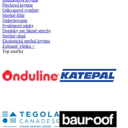
Plechová krytina
Odkvapové systémy
Strešné fólie
Oplechovanie
Systémové pásky
Doplnky pre šikmé strechy
Strešné okná
Ekologická strešná krytina
Zobraziť všetko >
Top značky