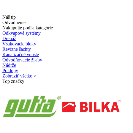
Náš tip
Odvodnenie
Nakupujte podľa kategórie
Odkvapové systémy
Drenáž
Vsakovacie bloky
Revízne šachty
Kanalizačné vpuste
Odvodňovacie žľaby
Nádrže
Poklopy
Zobraziť všetko >
Top značky