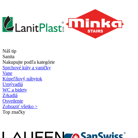
Náš tip
Sanita
Nakupujte podľa kategórie
Sprchové kúty a vaničky
Vane
Kúpeľňový nábytok
Umývadlá
WC a bidety
Zrkadlá
Osvetlenie
Zobraziť všetko >
Top značky