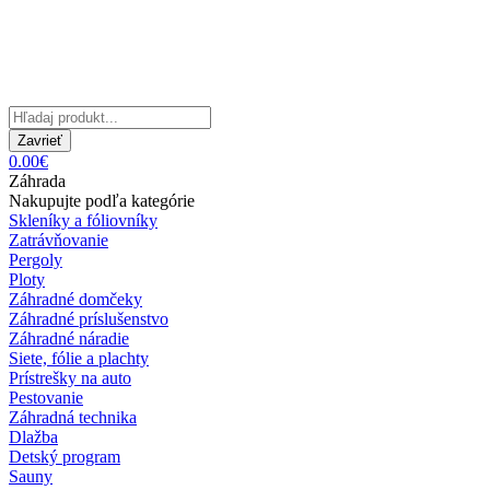
Zavrieť
0.00€
Záhrada
Nakupujte podľa kategórie
Skleníky a fóliovníky
Zatrávňovanie
Pergoly
Ploty
Záhradné domčeky
Záhradné príslušenstvo
Záhradné náradie
Siete, fólie a plachty
Prístrešky na auto
Pestovanie
Záhradná technika
Dlažba
Detský program
Sauny