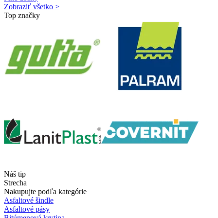
Zobraziť všetko >
Top značky
Náš tip
Strecha
Nakupujte podľa kategórie
Asfaltové šindle
Asfaltové pásy
Bitúmenová krytina