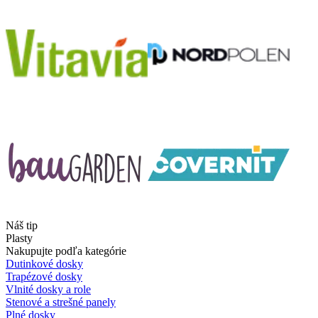
Náš tip
Plasty
Nakupujte podľa kategórie
Dutinkové dosky
Trapézové dosky
Vlnité dosky a role
Stenové a strešné panely
Plné dosky