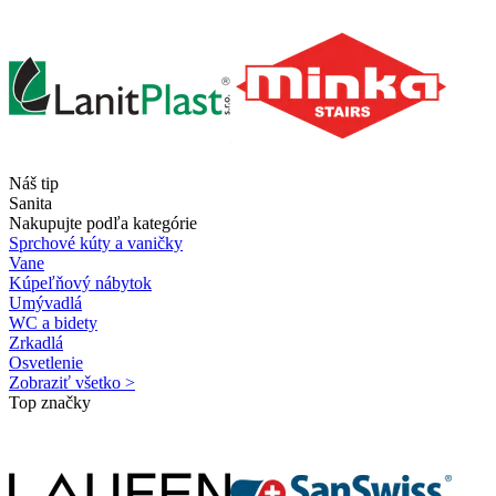
Náš tip
Sanita
Nakupujte podľa kategórie
Sprchové kúty a vaničky
Vane
Kúpeľňový nábytok
Umývadlá
WC a bidety
Zrkadlá
Osvetlenie
Zobraziť všetko >
Top značky