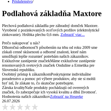
Príslušenstvo
/
Podlahová základňa Maxtore
Plechová podlahová základňa pre záhradný domček Maxtore.
Vyrobené z pozinkovaných oceľových profilov (elektrolytické
zinkovanie). Hrúbka plechu 0,6 mm.
Zobraziť viac...
Prečo nakupovať u nás?
Dlhoročná odbornosť
S pôsobením na trhu od roku 2009 sme
získali cenné skúsenosti a odborné znalosti, ktoré nám
umožňujú lepšie rozumieť potrebám našich zákazníkov.
Exkluzívne zastúpenie značiek
Máme exkluzívne zastúpenie
renomovaných svetových značiek Onduline a Ermetika pre
Slovenskú republiku.
Osobitný prístup k zákazníkom
Poskytujeme individuálne
poradenstvo a pomoc pri výbere produktov, aby ste si mohli
byť istí, že získate to, čo skutočne potrebujete.
Záruka kvality
Naše produkty pochádzajú od overených
značiek, čo zabezpečuje ich vysokú kvalitu a dlhú životnosť.
Hodnotenia našich zákazníkov
Zobraziť na Heureke
26.07.2026