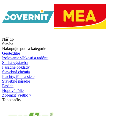
Náš tip
Stavba
Nakupujte podľa kategórie
Geotextílie
Izolovanie vlhkosti a radónu
Suchá výstavba
Fasádne obklady
Stavebná chémia
Plachty, fólie a siete
Stavebné náradie
Fasáda
Nopové fólie
Zobraziť všetko >
Top značky