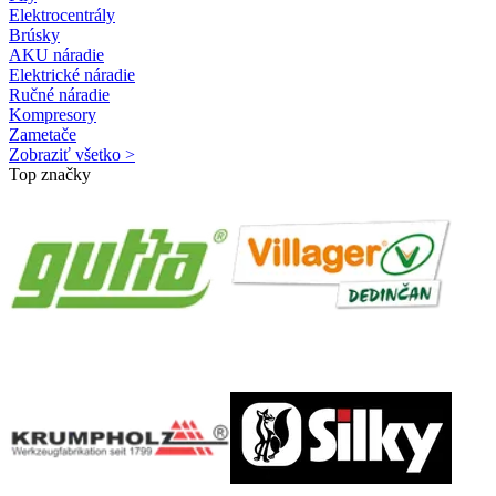
Elektrocentrály
Brúsky
AKU náradie
Elektrické náradie
Ručné náradie
Kompresory
Zametače
Zobraziť všetko >
Top značky