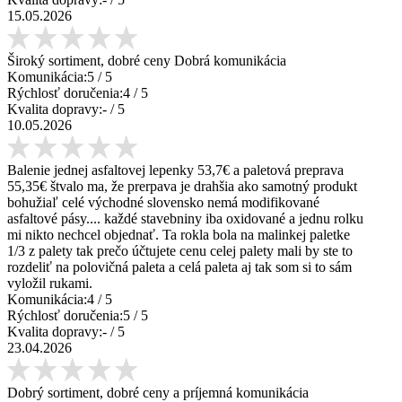
15.05.2026
Široký sortiment, dobré ceny Dobrá komunikácia
Komunikácia:
5
/ 5
Rýchlosť doručenia:
4
/ 5
Kvalita dopravy:
-
/ 5
10.05.2026
Balenie jednej asfaltovej lepenky 53,7€ a paletová preprava
55,35€ štvalo ma, že prerpava je drahšia ako samotný produkt
bohužiaľ celé východné slovensko nemá modifikované
asfaltové pásy.... každé stavebniny iba oxidované a jednu rolku
mi nikto nechcel objednať. Ta rokla bola na malinkej paletke
1/3 z palety tak prečo účtujete cenu celej palety mali by ste to
rozdeliť na polovičná paleta a celá paleta aj tak som si to sám
vyložil rukami.
Komunikácia:
4
/ 5
Rýchlosť doručenia:
5
/ 5
Kvalita dopravy:
-
/ 5
23.04.2026
Dobrý sortiment, dobré ceny a príjemná komunikácia