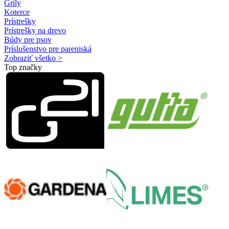
Grily
Koterce
Prístrešky
Prístrešky na drevo
Búdy pre psov
Príslušenstvo pre pareniská
Zobraziť všetko >
Top značky