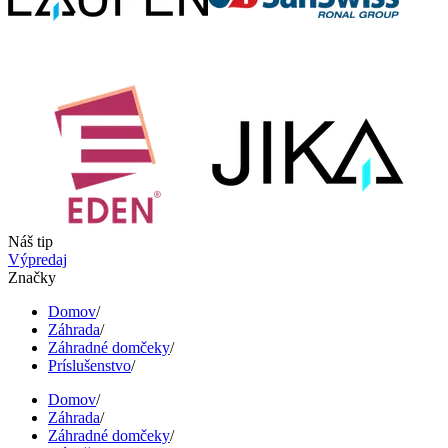
Náš tip
Výpredaj
Značky
Domov
/
Záhrada
/
Záhradné domčeky
/
Príslušenstvo
/
Domov
/
Záhrada
/
Záhradné domčeky
/