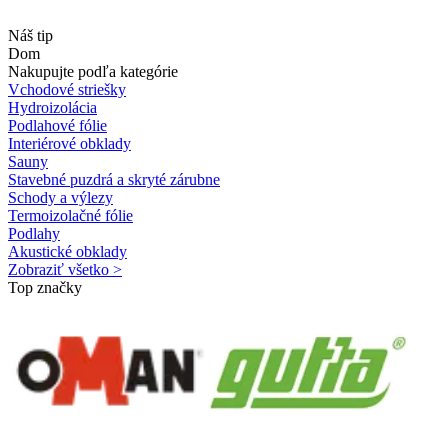
Náš tip
Dom
Nakupujte podľa kategórie
Vchodové striešky
Hydroizolácia
Podlahové fólie
Interiérové obklady
Sauny
Stavebné puzdrá a skryté zárubne
Schody a výlezy
Termoizolačné fólie
Podlahy
Akustické obklady
Zobraziť všetko >
Top značky