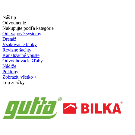
Náš tip
Odvodnenie
Nakupujte podľa kategórie
Odkvapové systémy
Drenáž
Vsakovacie bloky
Revízne šachty
Kanalizačné vpuste
Odvodňovacie žľaby
Nádrže
Poklopy
Zobraziť všetko >
Top značky