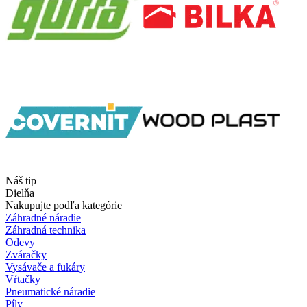
Náš tip
Dielňa
Nakupujte podľa kategórie
Záhradné náradie
Záhradná technika
Odevy
Zváračky
Vysávače a fukáry
Vŕtačky
Pneumatické náradie
Píly