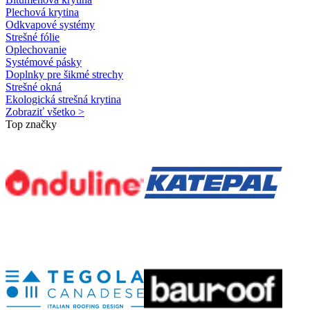
Plechová krytina
Odkvapové systémy
Strešné fólie
Oplechovanie
Systémové pásky
Doplnky pre šikmé strechy
Strešné okná
Ekologická strešná krytina
Zobraziť všetko >
Top značky