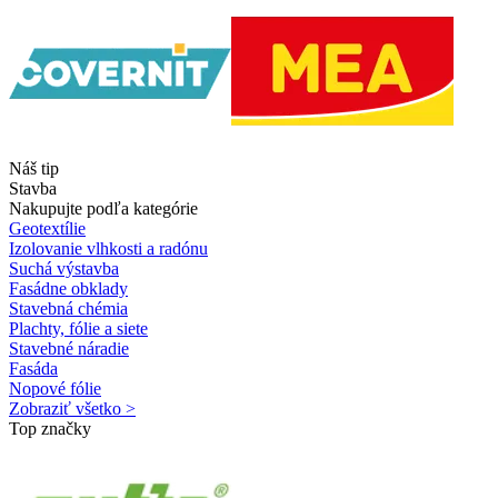
Náš tip
Stavba
Nakupujte podľa kategórie
Geotextílie
Izolovanie vlhkosti a radónu
Suchá výstavba
Fasádne obklady
Stavebná chémia
Plachty, fólie a siete
Stavebné náradie
Fasáda
Nopové fólie
Zobraziť všetko >
Top značky