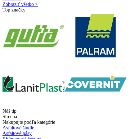
Zobraziť všetko >
Top značky
Náš tip
Strecha
Nakupujte podľa kategórie
Asfaltové šindle
Asfaltové pásy
Bitúmenová krytina