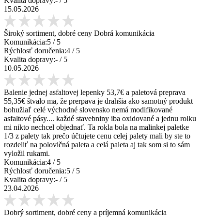
Kvalita dopravy:
-
/ 5
15.05.2026
Široký sortiment, dobré ceny Dobrá komunikácia
Komunikácia:
5
/ 5
Rýchlosť doručenia:
4
/ 5
Kvalita dopravy:
-
/ 5
10.05.2026
Balenie jednej asfaltovej lepenky 53,7€ a paletová preprava
55,35€ štvalo ma, že prerpava je drahšia ako samotný produkt
bohužiaľ celé východné slovensko nemá modifikované
asfaltové pásy.... každé stavebniny iba oxidované a jednu rolku
mi nikto nechcel objednať. Ta rokla bola na malinkej paletke
1/3 z palety tak prečo účtujete cenu celej palety mali by ste to
rozdeliť na polovičná paleta a celá paleta aj tak som si to sám
vyložil rukami.
Komunikácia:
4
/ 5
Rýchlosť doručenia:
5
/ 5
Kvalita dopravy:
-
/ 5
23.04.2026
Dobrý sortiment, dobré ceny a príjemná komunikácia