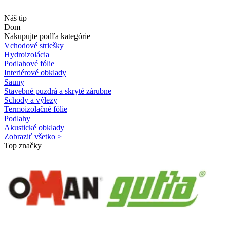
Náš tip
Dom
Nakupujte podľa kategórie
Vchodové striešky
Hydroizolácia
Podlahové fólie
Interiérové obklady
Sauny
Stavebné puzdrá a skryté zárubne
Schody a výlezy
Termoizolačné fólie
Podlahy
Akustické obklady
Zobraziť všetko >
Top značky