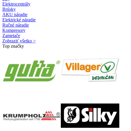
Elektrocentrály
Brúsky
AKU náradie
Elektrické náradie
Ručné náradie
Kompresory
Zametače
Zobraziť všetko >
Top značky