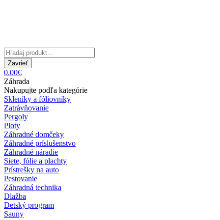
Zavrieť
0.00€
Záhrada
Nakupujte podľa kategórie
Skleníky a fóliovníky
Zatrávňovanie
Pergoly
Ploty
Záhradné domčeky
Záhradné príslušenstvo
Záhradné náradie
Siete, fólie a plachty
Prístrešky na auto
Pestovanie
Záhradná technika
Dlažba
Detský program
Sauny