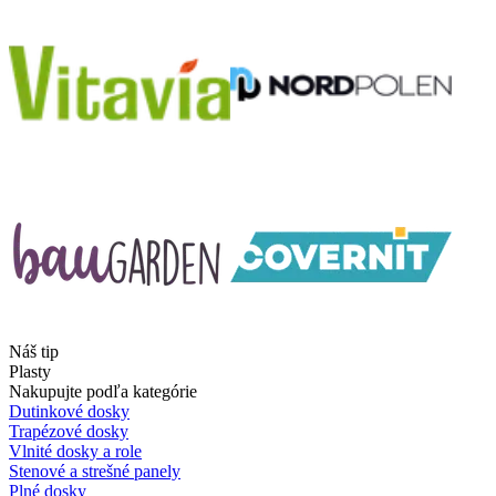
Náš tip
Plasty
Nakupujte podľa kategórie
Dutinkové dosky
Trapézové dosky
Vlnité dosky a role
Stenové a strešné panely
Plné dosky