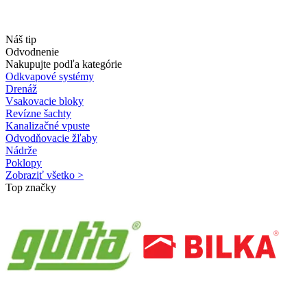
Náš tip
Odvodnenie
Nakupujte podľa kategórie
Odkvapové systémy
Drenáž
Vsakovacie bloky
Revízne šachty
Kanalizačné vpuste
Odvodňovacie žľaby
Nádrže
Poklopy
Zobraziť všetko >
Top značky