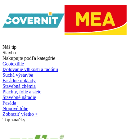
Náš tip
Stavba
Nakupujte podľa kategórie
Geotextílie
Izolovanie vlhkosti a radónu
Suchá výstavba
Fasádne obklady
Stavebná chémia
Plachty, fólie a siete
Stavebné náradie
Fasáda
Nopové fólie
Zobraziť všetko >
Top značky