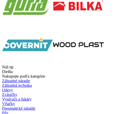
Náš tip
Dielňa
Nakupujte podľa kategórie
Záhradné náradie
Záhradná technika
Odevy
Zváračky
Vysávače a fukáry
Vŕtačky
Pneumatické náradie
Píly