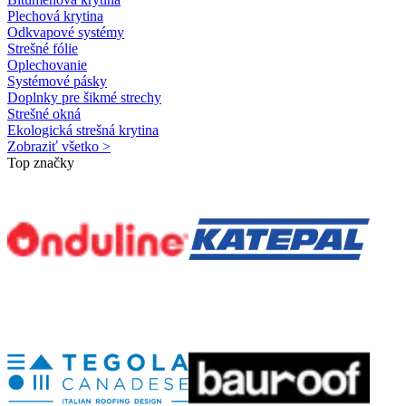
Plechová krytina
Odkvapové systémy
Strešné fólie
Oplechovanie
Systémové pásky
Doplnky pre šikmé strechy
Strešné okná
Ekologická strešná krytina
Zobraziť všetko >
Top značky