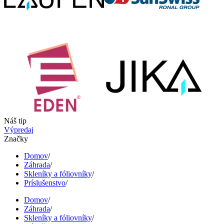
Náš tip
Výpredaj
Značky
Domov
/
Záhrada
/
Skleníky a fóliovníky
/
Príslušenstvo
/
Domov
/
Záhrada
/
Skleníky a fóliovníky
/