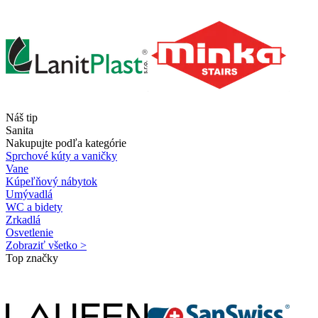
Náš tip
Sanita
Nakupujte podľa kategórie
Sprchové kúty a vaničky
Vane
Kúpeľňový nábytok
Umývadlá
WC a bidety
Zrkadlá
Osvetlenie
Zobraziť všetko >
Top značky