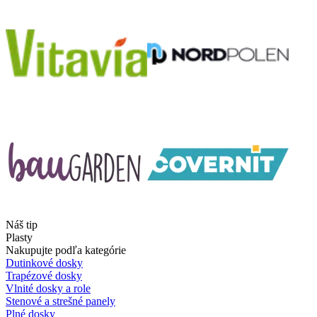
Náš tip
Plasty
Nakupujte podľa kategórie
Dutinkové dosky
Trapézové dosky
Vlnité dosky a role
Stenové a strešné panely
Plné dosky