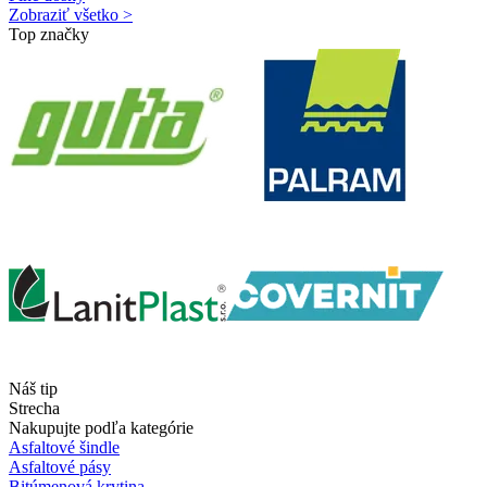
Zobraziť všetko >
Top značky
Náš tip
Strecha
Nakupujte podľa kategórie
Asfaltové šindle
Asfaltové pásy
Bitúmenová krytina