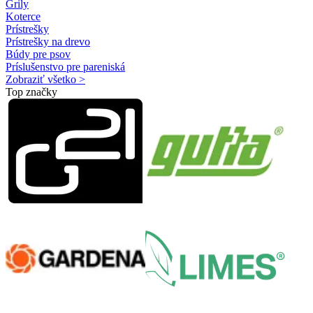
Grily
Koterce
Prístrešky
Prístrešky na drevo
Búdy pre psov
Príslušenstvo pre pareniská
Zobraziť všetko >
Top značky