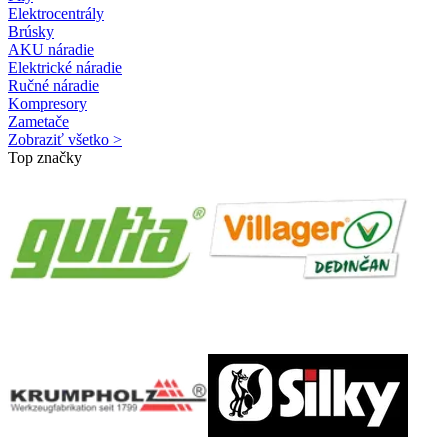
Elektrocentrály
Brúsky
AKU náradie
Elektrické náradie
Ručné náradie
Kompresory
Zametače
Zobraziť všetko >
Top značky