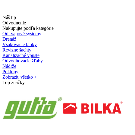
Náš tip
Odvodnenie
Nakupujte podľa kategórie
Odkvapové systémy
Drenáž
Vsakovacie bloky
Revízne šachty
Kanalizačné vpuste
Odvodňovacie žľaby
Nádrže
Poklopy
Zobraziť všetko >
Top značky