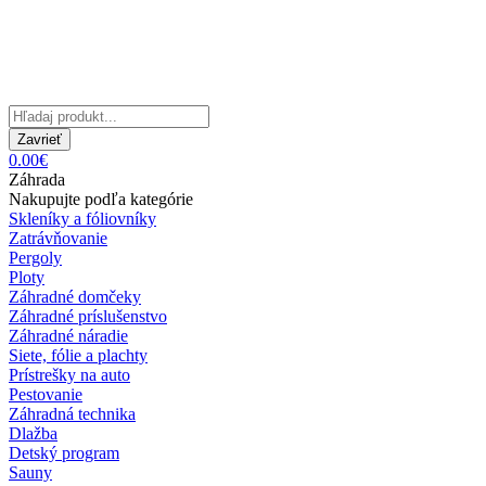
Zavrieť
0.00€
Záhrada
Nakupujte podľa kategórie
Skleníky a fóliovníky
Zatrávňovanie
Pergoly
Ploty
Záhradné domčeky
Záhradné príslušenstvo
Záhradné náradie
Siete, fólie a plachty
Prístrešky na auto
Pestovanie
Záhradná technika
Dlažba
Detský program
Sauny