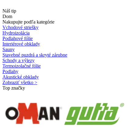
Náš tip
Dom
Nakupujte podľa kategórie
Vchodové striešky
Hydroizolácia
Podlahové fólie
Interiérové obklady
Sauny
Stavebné puzdrá a skryté zárubne
Schody a výlezy
Termoizolačné fólie
Podlahy
Akustické obklady
Zobraziť všetko >
Top značky