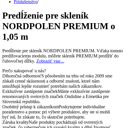
Príslušenstvo
/
Predĺženie pre skleník
NORDPOLEN PREMIUM o
1,05 m
Predĺženie pre skleník NORDPOLEN PREMIUM. Vďaka tomuto
predlžovaciemu modulu, môžete skleník PREMIUM predĺžiť do
ľubovoľnej dĺžky.
Zobraziť viac...
Prečo nakupovať u nás?
Dlhoročná odbornosť
S pôsobením na trhu od roku 2009 sme
získali cenné skúsenosti a odborné znalosti, ktoré nám
umožňujú lepšie rozumieť potrebám našich zákazníkov.
Exkluzívne zastúpenie značiek
Máme exkluzívne zastúpenie
renomovaných svetových značiek Onduline a Ermetika pre
Slovenskú republiku.
Osobitný prístup k zákazníkom
Poskytujeme individuálne
poradenstvo a pomoc pri výbere produktov, aby ste si mohli
byť istí, že získate to, čo skutočne potrebujete.
Záruka kvality
Naše produkty pochádzajú od overených
značiek, čo zabezpečuje ich vysokú kvalitu a dlhú životnosť.