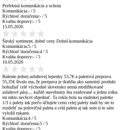
Perfektná komunikácia a ochota
Komunikácia:
-
/ 5
Rýchlosť doručenia:
-
/ 5
Kvalita dopravy:
-
/ 5
15.05.2026
Široký sortiment, dobré ceny Dobrá komunikácia
Komunikácia:
5
/ 5
Rýchlosť doručenia:
4
/ 5
Kvalita dopravy:
-
/ 5
10.05.2026
Balenie jednej asfaltovej lepenky 53,7€ a paletová preprava
55,35€ štvalo ma, že prerpava je drahšia ako samotný produkt
bohužiaľ celé východné slovensko nemá modifikované
asfaltové pásy.... každé stavebniny iba oxidované a jednu rolku
mi nikto nechcel objednať. Ta rokla bola na malinkej paletke
1/3 z palety tak prečo účtujete cenu celej palety mali by ste to
rozdeliť na polovičná paleta a celá paleta aj tak som si to sám
vyložil rukami.
Komunikácia:
4
/ 5
Rýchlosť doručenia:
5
/ 5
Kvalita dopravy:
-
/ 5