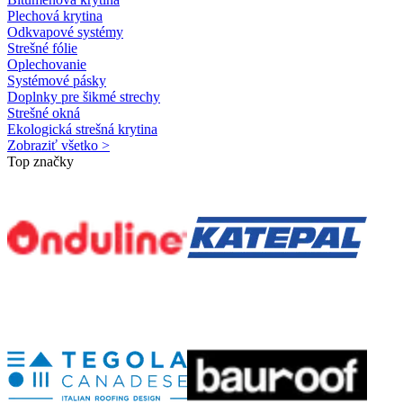
Plechová krytina
Odkvapové systémy
Strešné fólie
Oplechovanie
Systémové pásky
Doplnky pre šikmé strechy
Strešné okná
Ekologická strešná krytina
Zobraziť všetko >
Top značky