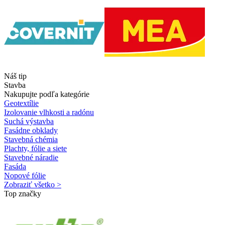
Náš tip
Stavba
Nakupujte podľa kategórie
Geotextílie
Izolovanie vlhkosti a radónu
Suchá výstavba
Fasádne obklady
Stavebná chémia
Plachty, fólie a siete
Stavebné náradie
Fasáda
Nopové fólie
Zobraziť všetko >
Top značky