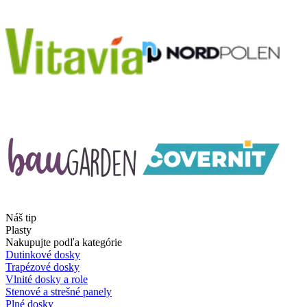
Náš tip
Plasty
Nakupujte podľa kategórie
Dutinkové dosky
Trapézové dosky
Vlnité dosky a role
Stenové a strešné panely
Plné dosky