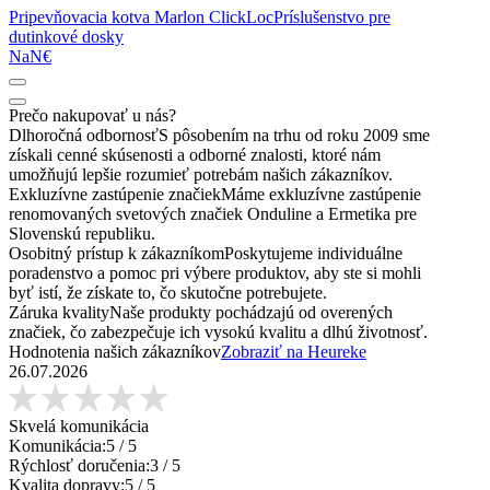
Pripevňovacia kotva Marlon ClickLoc
Príslušenstvo pre
dutinkové dosky
NaN€
Prečo nakupovať u nás?
Dlhoročná odbornosť
S pôsobením na trhu od roku 2009 sme
získali cenné skúsenosti a odborné znalosti, ktoré nám
umožňujú lepšie rozumieť potrebám našich zákazníkov.
Exkluzívne zastúpenie značiek
Máme exkluzívne zastúpenie
renomovaných svetových značiek Onduline a Ermetika pre
Slovenskú republiku.
Osobitný prístup k zákazníkom
Poskytujeme individuálne
poradenstvo a pomoc pri výbere produktov, aby ste si mohli
byť istí, že získate to, čo skutočne potrebujete.
Záruka kvality
Naše produkty pochádzajú od overených
značiek, čo zabezpečuje ich vysokú kvalitu a dlhú životnosť.
Hodnotenia našich zákazníkov
Zobraziť na Heureke
26.07.2026
Skvelá komunikácia
Komunikácia:
5
/ 5
Rýchlosť doručenia:
3
/ 5
Kvalita dopravy:
5
/ 5