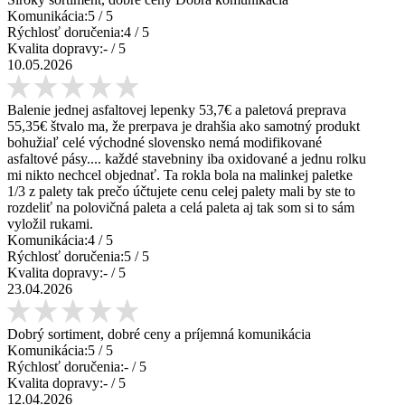
Komunikácia:
5
/ 5
Rýchlosť doručenia:
4
/ 5
Kvalita dopravy:
-
/ 5
10.05.2026
Balenie jednej asfaltovej lepenky 53,7€ a paletová preprava
55,35€ štvalo ma, že prerpava je drahšia ako samotný produkt
bohužiaľ celé východné slovensko nemá modifikované
asfaltové pásy.... každé stavebniny iba oxidované a jednu rolku
mi nikto nechcel objednať. Ta rokla bola na malinkej paletke
1/3 z palety tak prečo účtujete cenu celej palety mali by ste to
rozdeliť na polovičná paleta a celá paleta aj tak som si to sám
vyložil rukami.
Komunikácia:
4
/ 5
Rýchlosť doručenia:
5
/ 5
Kvalita dopravy:
-
/ 5
23.04.2026
Dobrý sortiment, dobré ceny a príjemná komunikácia
Komunikácia:
5
/ 5
Rýchlosť doručenia:
-
/ 5
Kvalita dopravy:
-
/ 5
12.04.2026