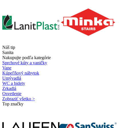
Náš tip
Sanita
Nakupujte podľa kategórie
Sprchové kúty a vaničky
Vane
Kúpeľňový nábytok
Umývadlá
WC a bidety
Zrkadlá
Osvetlenie
Zobraziť všetko >
Top značky