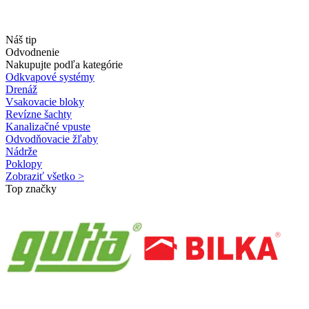
Náš tip
Odvodnenie
Nakupujte podľa kategórie
Odkvapové systémy
Drenáž
Vsakovacie bloky
Revízne šachty
Kanalizačné vpuste
Odvodňovacie žľaby
Nádrže
Poklopy
Zobraziť všetko >
Top značky