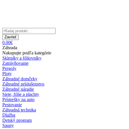
Zavrieť
0.00€
Záhrada
Nakupujte podľa kategórie
Skleníky a fóliovníky
Zatrávňovanie
Pergoly
Ploty
Záhradné domčeky
Záhradné príslušenstvo
Záhradné náradie
Siete, fólie a plachty
Prístrešky na auto
Pestovanie
Záhradná technika
Dlažba
Detský program
Sauny