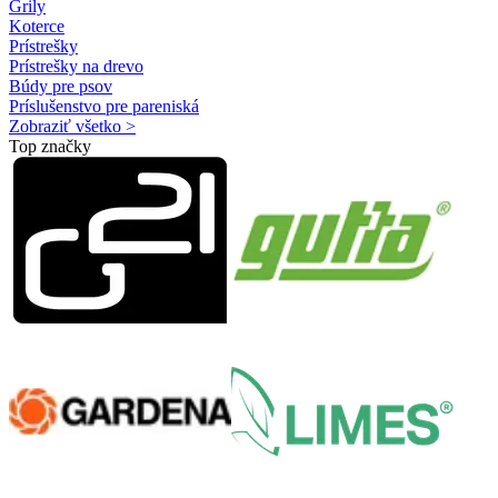
Grily
Koterce
Prístrešky
Prístrešky na drevo
Búdy pre psov
Príslušenstvo pre pareniská
Zobraziť všetko >
Top značky