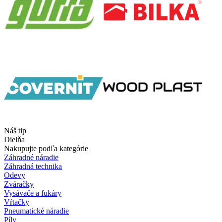
Náš tip
Dielňa
Nakupujte podľa kategórie
Záhradné náradie
Záhradná technika
Odevy
Zváračky
Vysávače a fukáry
Vŕtačky
Pneumatické náradie
Píly