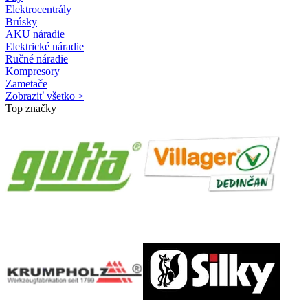
Elektrocentrály
Brúsky
AKU náradie
Elektrické náradie
Ručné náradie
Kompresory
Zametače
Zobraziť všetko >
Top značky