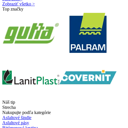
Zobraziť všetko >
Top značky
Náš tip
Strecha
Nakupujte podľa kategórie
Asfaltové šindle
Asfaltové pásy
Bitúmenová krytina