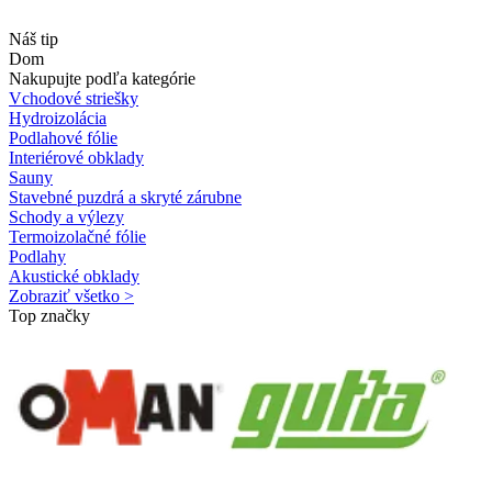
Náš tip
Dom
Nakupujte podľa kategórie
Vchodové striešky
Hydroizolácia
Podlahové fólie
Interiérové obklady
Sauny
Stavebné puzdrá a skryté zárubne
Schody a výlezy
Termoizolačné fólie
Podlahy
Akustické obklady
Zobraziť všetko >
Top značky