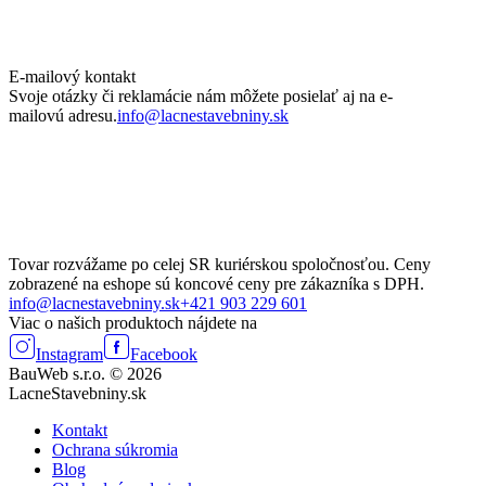
E-mailový kontakt
Svoje otázky či reklamácie nám môžete posielať aj na e-
mailovú adresu.
info@lacnestavebniny.sk
Tovar rozvážame po celej SR kuriérskou spoločnosťou. Ceny
zobrazené na eshope sú koncové ceny pre zákazníka s DPH.
info@lacnestavebniny.sk
+421 903 229 601
Viac o našich produktoch nájdete na
Instagram
Facebook
BauWeb s.r.o. © 2026
LacneStavebniny.sk
Kontakt
Ochrana súkromia
Blog