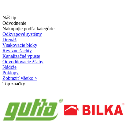
Náš tip
Odvodnenie
Nakupujte podľa kategórie
Odkvapové systémy
Drenáž
Vsakovacie bloky
Revízne šachty
Kanalizačné vpuste
Odvodňovacie žľaby
Nádrže
Poklopy
Zobraziť všetko >
Top značky