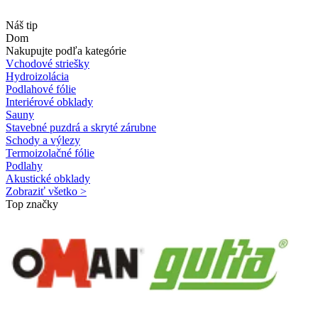
Náš tip
Dom
Nakupujte podľa kategórie
Vchodové striešky
Hydroizolácia
Podlahové fólie
Interiérové obklady
Sauny
Stavebné puzdrá a skryté zárubne
Schody a výlezy
Termoizolačné fólie
Podlahy
Akustické obklady
Zobraziť všetko >
Top značky