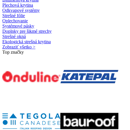
Plechová krytina
Odkvapové systémy
Strešné fólie
Oplechovanie
Systémové pásky
Doplnky pre šikmé strechy
Strešné okná
Ekologická strešná krytina
Zobraziť všetko >
Top značky