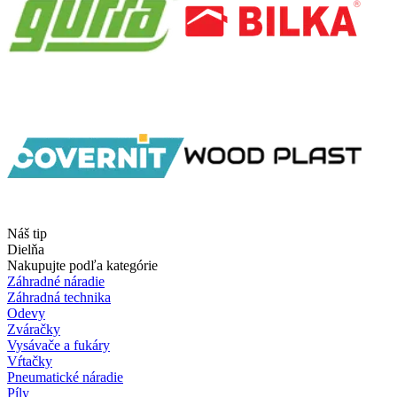
Náš tip
Dielňa
Nakupujte podľa kategórie
Záhradné náradie
Záhradná technika
Odevy
Zváračky
Vysávače a fukáry
Vŕtačky
Pneumatické náradie
Píly