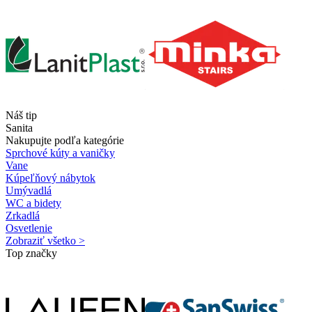
Náš tip
Sanita
Nakupujte podľa kategórie
Sprchové kúty a vaničky
Vane
Kúpeľňový nábytok
Umývadlá
WC a bidety
Zrkadlá
Osvetlenie
Zobraziť všetko >
Top značky