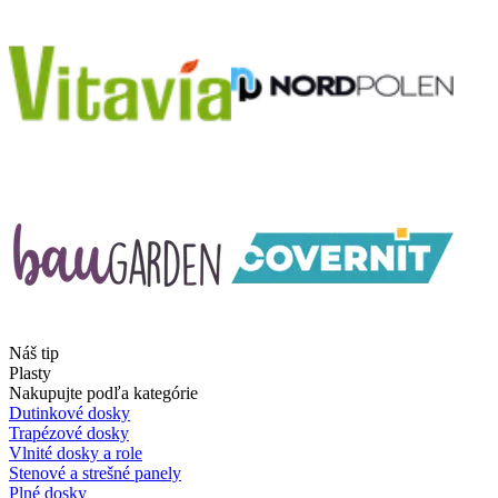
Náš tip
Plasty
Nakupujte podľa kategórie
Dutinkové dosky
Trapézové dosky
Vlnité dosky a role
Stenové a strešné panely
Plné dosky