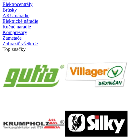
Elektrocentrály
Brúsky
AKU náradie
Elektrické náradie
Ručné náradie
Kompresory
Zametače
Zobraziť všetko >
Top značky