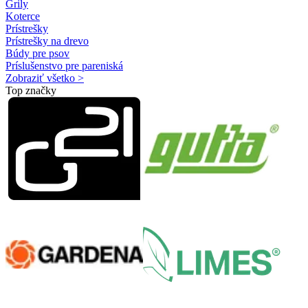
Grily
Koterce
Prístrešky
Prístrešky na drevo
Búdy pre psov
Príslušenstvo pre pareniská
Zobraziť všetko >
Top značky