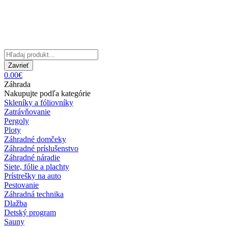
Zavrieť
0.00€
Záhrada
Nakupujte podľa kategórie
Skleníky a fóliovníky
Zatrávňovanie
Pergoly
Ploty
Záhradné domčeky
Záhradné príslušenstvo
Záhradné náradie
Siete, fólie a plachty
Prístrešky na auto
Pestovanie
Záhradná technika
Dlažba
Detský program
Sauny