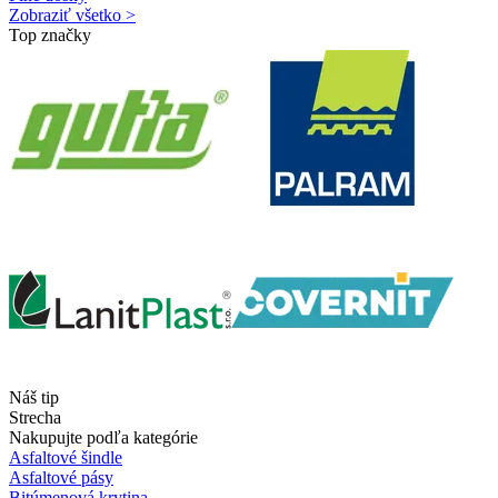
Zobraziť všetko >
Top značky
Náš tip
Strecha
Nakupujte podľa kategórie
Asfaltové šindle
Asfaltové pásy
Bitúmenová krytina