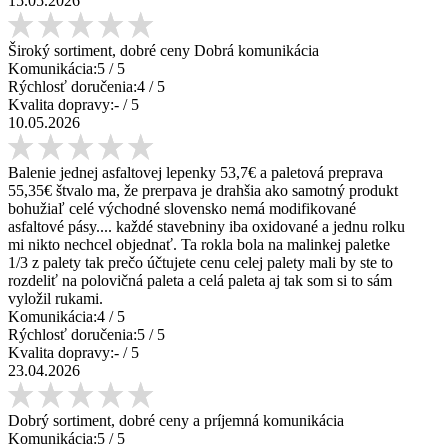
15.05.2026
Široký sortiment, dobré ceny Dobrá komunikácia
Komunikácia:
5
/ 5
Rýchlosť doručenia:
4
/ 5
Kvalita dopravy:
-
/ 5
10.05.2026
Balenie jednej asfaltovej lepenky 53,7€ a paletová preprava
55,35€ štvalo ma, že prerpava je drahšia ako samotný produkt
bohužiaľ celé východné slovensko nemá modifikované
asfaltové pásy.... každé stavebniny iba oxidované a jednu rolku
mi nikto nechcel objednať. Ta rokla bola na malinkej paletke
1/3 z palety tak prečo účtujete cenu celej palety mali by ste to
rozdeliť na polovičná paleta a celá paleta aj tak som si to sám
vyložil rukami.
Komunikácia:
4
/ 5
Rýchlosť doručenia:
5
/ 5
Kvalita dopravy:
-
/ 5
23.04.2026
Dobrý sortiment, dobré ceny a príjemná komunikácia
Komunikácia:
5
/ 5