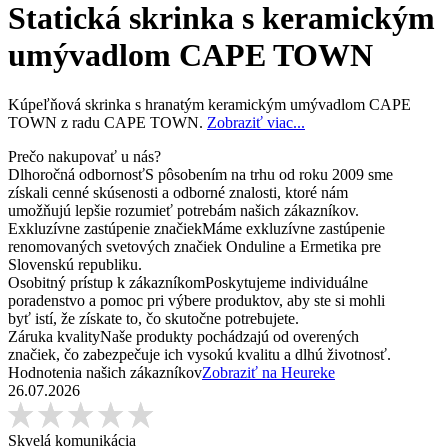
Statická skrinka s keramickým
umývadlom CAPE TOWN
Kúpeľňová skrinka s hranatým keramickým umývadlom CAPE
TOWN z radu CAPE TOWN.
Zobraziť viac...
Prečo nakupovať u nás?
Dlhoročná odbornosť
S pôsobením na trhu od roku 2009 sme
získali cenné skúsenosti a odborné znalosti, ktoré nám
umožňujú lepšie rozumieť potrebám našich zákazníkov.
Exkluzívne zastúpenie značiek
Máme exkluzívne zastúpenie
renomovaných svetových značiek Onduline a Ermetika pre
Slovenskú republiku.
Osobitný prístup k zákazníkom
Poskytujeme individuálne
poradenstvo a pomoc pri výbere produktov, aby ste si mohli
byť istí, že získate to, čo skutočne potrebujete.
Záruka kvality
Naše produkty pochádzajú od overených
značiek, čo zabezpečuje ich vysokú kvalitu a dlhú životnosť.
Hodnotenia našich zákazníkov
Zobraziť na Heureke
26.07.2026
Skvelá komunikácia