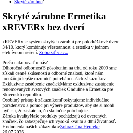
Skryté zárubne
/
Skryté zárubne Ermetika
xREVERx bez dverí
xREVERx je systém skrytých zárubní pre polodrážkové dvere
34/10, ktorý kombinuje všestrannosť a estetiku v jednom
efektívnom riešení.
Zobraziť viac...
Prečo nakupovať u nás?
Dlhoročná odbornosť
S pôsobením na trhu od roku 2009 sme
získali cenné skúsenosti a odborné znalosti, ktoré nám
umožňujú lepšie rozumieť potrebám našich zákazníkov.
Exkluzívne zastúpenie značiek
Máme exkluzívne zastúpenie
renomovaných svetových značiek Onduline a Ermetika pre
Slovenskú republiku.
Osobitný prístup k zákazníkom
Poskytujeme individuálne
poradenstvo a pomoc pri výbere produktov, aby ste si mohli
byť istí, že získate to, čo skutočne potrebujete.
Záruka kvality
Naše produkty pochádzajú od overených
značiek, čo zabezpečuje ich vysokú kvalitu a dlhú životnosť.
Hodnotenia našich zákazníkov
Zobraziť na Heureke
26.07.2026