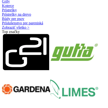
Grily
Koterce
Prístrešky
Prístrešky na drevo
Búdy pre psov
Príslušenstvo pre pareniská
Zobraziť všetko >
Top značky