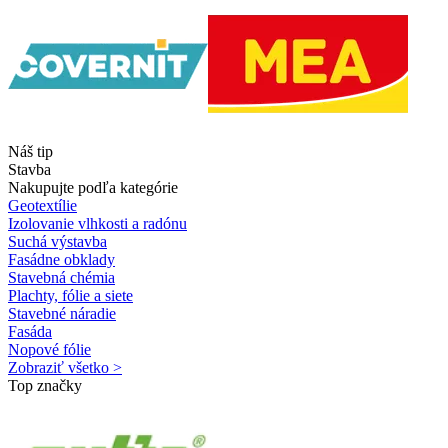
Náš tip
Stavba
Nakupujte podľa kategórie
Geotextílie
Izolovanie vlhkosti a radónu
Suchá výstavba
Fasádne obklady
Stavebná chémia
Plachty, fólie a siete
Stavebné náradie
Fasáda
Nopové fólie
Zobraziť všetko >
Top značky