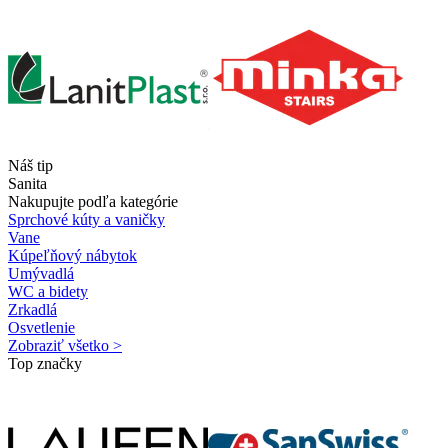
Náš tip
Sanita
Nakupujte podľa kategórie
Sprchové kúty a vaničky
Vane
Kúpeľňový nábytok
Umývadlá
WC a bidety
Zrkadlá
Osvetlenie
Zobraziť všetko >
Top značky