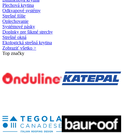
Plechová krytina
Odkvapové systémy
Strešné fólie
Oplechovanie
Systémové pásky
Doplnky pre šikmé strechy
Strešné okná
Ekologická strešná krytina
Zobraziť všetko >
Top značky