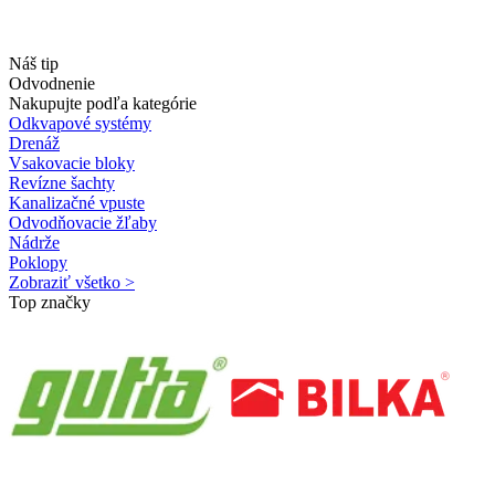
Náš tip
Odvodnenie
Nakupujte podľa kategórie
Odkvapové systémy
Drenáž
Vsakovacie bloky
Revízne šachty
Kanalizačné vpuste
Odvodňovacie žľaby
Nádrže
Poklopy
Zobraziť všetko >
Top značky