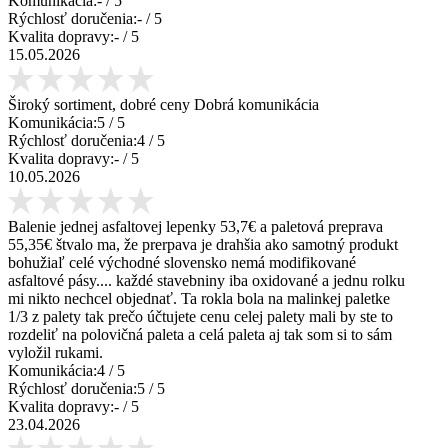
Komunikácia:
-
/ 5
Rýchlosť doručenia:
-
/ 5
Kvalita dopravy:
-
/ 5
15.05.2026
Široký sortiment, dobré ceny Dobrá komunikácia
Komunikácia:
5
/ 5
Rýchlosť doručenia:
4
/ 5
Kvalita dopravy:
-
/ 5
10.05.2026
Balenie jednej asfaltovej lepenky 53,7€ a paletová preprava
55,35€ štvalo ma, že prerpava je drahšia ako samotný produkt
bohužiaľ celé východné slovensko nemá modifikované
asfaltové pásy.... každé stavebniny iba oxidované a jednu rolku
mi nikto nechcel objednať. Ta rokla bola na malinkej paletke
1/3 z palety tak prečo účtujete cenu celej palety mali by ste to
rozdeliť na polovičná paleta a celá paleta aj tak som si to sám
vyložil rukami.
Komunikácia:
4
/ 5
Rýchlosť doručenia:
5
/ 5
Kvalita dopravy:
-
/ 5
23.04.2026