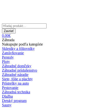
Zavrieť
0.00€
Záhrada
Nakupujte podľa kategórie
Skleníky a fóliovníky
Zatrávňovanie
Pergoly
Ploty
Záhradné domčeky
Záhradné príslušenstvo
Záhradné náradie
Siete, fólie a plachty
Prístrešky na auto
Pestovanie
Záhradná technika
Dlažba
Detský program
Sauny