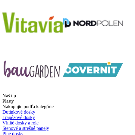
Náš tip
Plasty
Nakupujte podľa kategórie
Dutinkové dosky
Trapézové dosky
Vlnité dosky a role
Stenové a strešné panely
Plné dosky