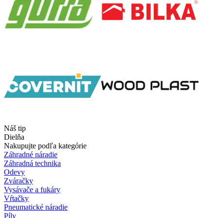
Náš tip
Dielňa
Nakupujte podľa kategórie
Záhradné náradie
Záhradná technika
Odevy
Zváračky
Vysávače a fukáry
Vŕtačky
Pneumatické náradie
Píly