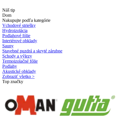
Náš tip
Dom
Nakupujte podľa kategórie
Vchodové striešky
Hydroizolácia
Podlahové fólie
Interiérové obklady
Sauny
Stavebné puzdrá a skryté zárubne
Schody a výlezy
Termoizolačné fólie
Podlahy
Akustické obklady
Zobraziť všetko >
Top značky