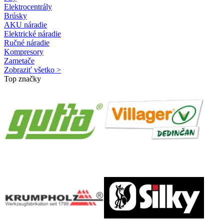
Elektrocentrály
Brúsky
AKU náradie
Elektrické náradie
Ručné náradie
Kompresory
Zametače
Zobraziť všetko >
Top značky