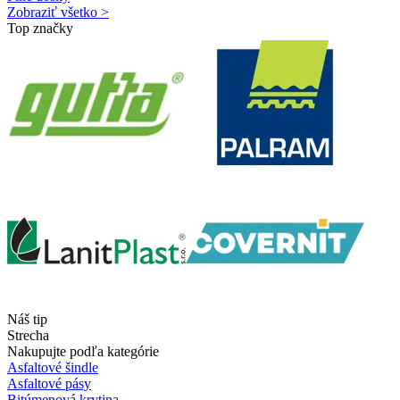
Zobraziť všetko >
Top značky
Náš tip
Strecha
Nakupujte podľa kategórie
Asfaltové šindle
Asfaltové pásy
Bitúmenová krytina