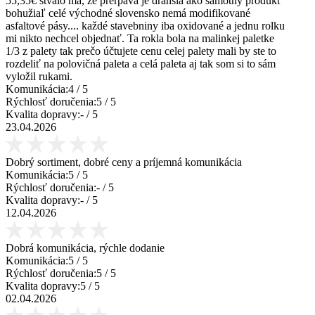
55,35€ štvalo ma, že prerpava je drahšia ako samotný produkt
bohužiaľ celé východné slovensko nemá modifikované
asfaltové pásy.... každé stavebniny iba oxidované a jednu rolku
mi nikto nechcel objednať. Ta rokla bola na malinkej paletke
1/3 z palety tak prečo účtujete cenu celej palety mali by ste to
rozdeliť na polovičná paleta a celá paleta aj tak som si to sám
vyložil rukami.
Komunikácia:
4
/ 5
Rýchlosť doručenia:
5
/ 5
Kvalita dopravy:
-
/ 5
23.04.2026
Dobrý sortiment, dobré ceny a príjemná komunikácia
Komunikácia:
5
/ 5
Rýchlosť doručenia:
-
/ 5
Kvalita dopravy:
-
/ 5
12.04.2026
Dobrá komunikácia, rýchle dodanie
Komunikácia:
5
/ 5
Rýchlosť doručenia:
5
/ 5
Kvalita dopravy:
5
/ 5
02.04.2026