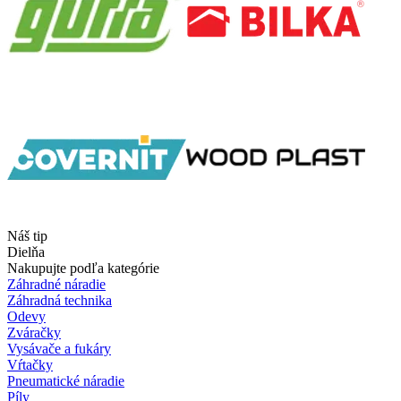
Náš tip
Dielňa
Nakupujte podľa kategórie
Záhradné náradie
Záhradná technika
Odevy
Zváračky
Vysávače a fukáry
Vŕtačky
Pneumatické náradie
Píly