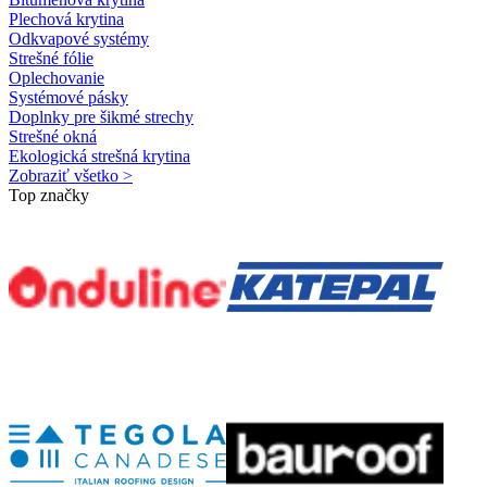
Plechová krytina
Odkvapové systémy
Strešné fólie
Oplechovanie
Systémové pásky
Doplnky pre šikmé strechy
Strešné okná
Ekologická strešná krytina
Zobraziť všetko >
Top značky