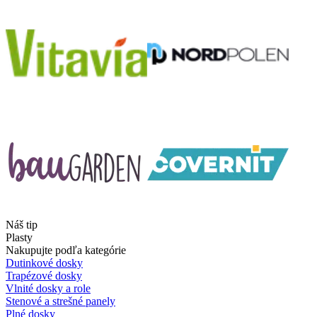
Náš tip
Plasty
Nakupujte podľa kategórie
Dutinkové dosky
Trapézové dosky
Vlnité dosky a role
Stenové a strešné panely
Plné dosky