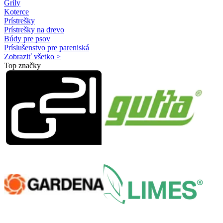
Grily
Koterce
Prístrešky
Prístrešky na drevo
Búdy pre psov
Príslušenstvo pre pareniská
Zobraziť všetko >
Top značky