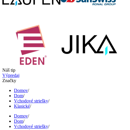
Náš tip
Výpredaj
Značky
Domov
/
Dom
/
Vchodové striešky
/
Klasické
/
Domov
/
Dom
/
Vchodové striešky
/