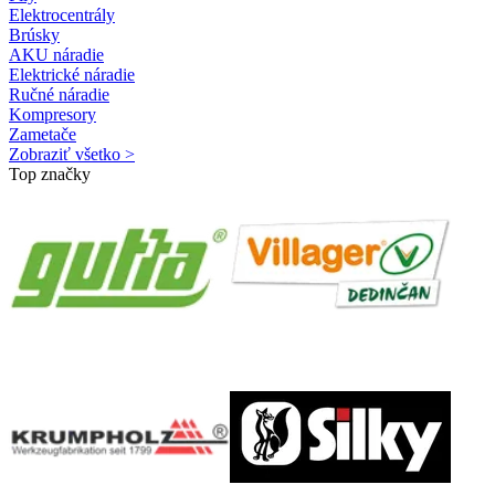
Elektrocentrály
Brúsky
AKU náradie
Elektrické náradie
Ručné náradie
Kompresory
Zametače
Zobraziť všetko >
Top značky