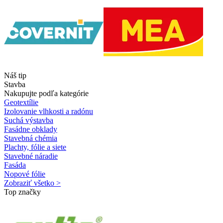
Náš tip
Stavba
Nakupujte podľa kategórie
Geotextílie
Izolovanie vlhkosti a radónu
Suchá výstavba
Fasádne obklady
Stavebná chémia
Plachty, fólie a siete
Stavebné náradie
Fasáda
Nopové fólie
Zobraziť všetko >
Top značky