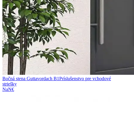
Bočná stena Guttavordach B1
Príslušenstvo pre vchodové
striešky
NaN€