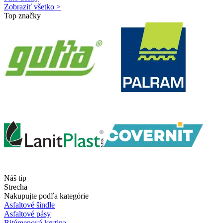
Zobraziť všetko >
Top značky
Náš tip
Strecha
Nakupujte podľa kategórie
Asfaltové šindle
Asfaltové pásy
Bitúmenová krytina