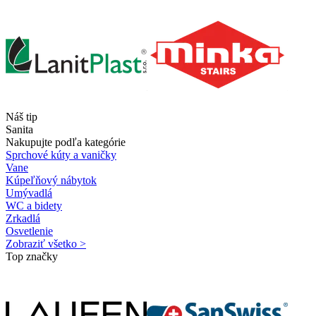
Náš tip
Sanita
Nakupujte podľa kategórie
Sprchové kúty a vaničky
Vane
Kúpeľňový nábytok
Umývadlá
WC a bidety
Zrkadlá
Osvetlenie
Zobraziť všetko >
Top značky