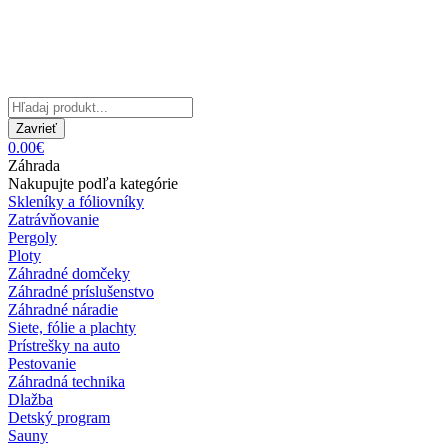
Zavrieť
0.00€
Záhrada
Nakupujte podľa kategórie
Skleníky a fóliovníky
Zatrávňovanie
Pergoly
Ploty
Záhradné domčeky
Záhradné príslušenstvo
Záhradné náradie
Siete, fólie a plachty
Prístrešky na auto
Pestovanie
Záhradná technika
Dlažba
Detský program
Sauny