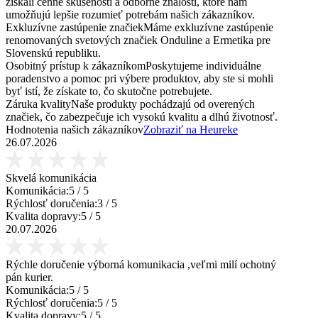
získali cenné skúsenosti a odborné znalosti, ktoré nám
umožňujú lepšie rozumieť potrebám našich zákazníkov.
Exkluzívne zastúpenie značiek
Máme exkluzívne zastúpenie
renomovaných svetových značiek Onduline a Ermetika pre
Slovenskú republiku.
Osobitný prístup k zákazníkom
Poskytujeme individuálne
poradenstvo a pomoc pri výbere produktov, aby ste si mohli
byť istí, že získate to, čo skutočne potrebujete.
Záruka kvality
Naše produkty pochádzajú od overených
značiek, čo zabezpečuje ich vysokú kvalitu a dlhú životnosť.
Hodnotenia našich zákazníkov
Zobraziť na Heureke
26.07.2026
Skvelá komunikácia
Komunikácia:
5
/ 5
Rýchlosť doručenia:
3
/ 5
Kvalita dopravy:
5
/ 5
20.07.2026
Rýchle doručenie výborná komunikacia ,veľmi milí ochotný
pán kurier.
Komunikácia:
5
/ 5
Rýchlosť doručenia:
5
/ 5
Kvalita dopravy:
5
/ 5