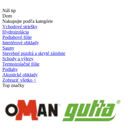
Náš tip
Dom
Nakupujte podľa kategórie
Vchodové striešky
Hydroizolácia
Podlahové fólie
Interiérové obklady
Sauny
Stavebné puzdrá a skryté zárubne
Schody a výlezy
Termoizolačné fólie
Podlahy
Akustické obklady
Zobraziť všetko >
Top značky