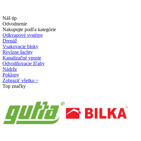
Náš tip
Odvodnenie
Nakupujte podľa kategórie
Odkvapové systémy
Drenáž
Vsakovacie bloky
Revízne šachty
Kanalizačné vpuste
Odvodňovacie žľaby
Nádrže
Poklopy
Zobraziť všetko >
Top značky