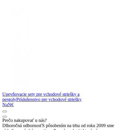
Upevňovacie sety pre vchodové striešky a
pergoly
Príslušenstvo pre vchodové striešky
NaN€
Prečo nakupovať u nás?
Dlhoročná odbornosť
S pôsobením na trhu od roku 2009 sme