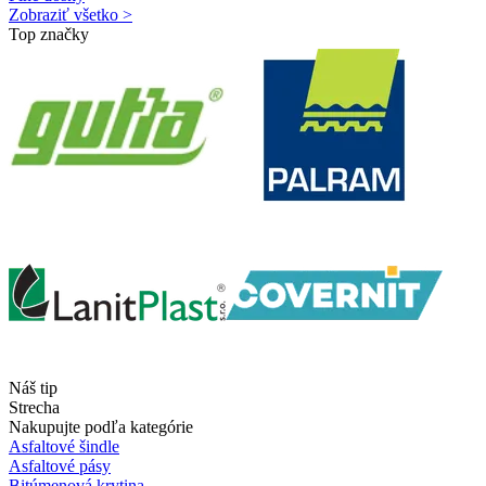
Zobraziť všetko >
Top značky
Náš tip
Strecha
Nakupujte podľa kategórie
Asfaltové šindle
Asfaltové pásy
Bitúmenová krytina