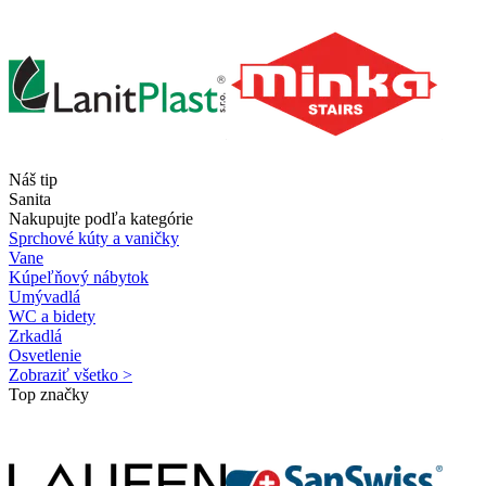
Náš tip
Sanita
Nakupujte podľa kategórie
Sprchové kúty a vaničky
Vane
Kúpeľňový nábytok
Umývadlá
WC a bidety
Zrkadlá
Osvetlenie
Zobraziť všetko >
Top značky