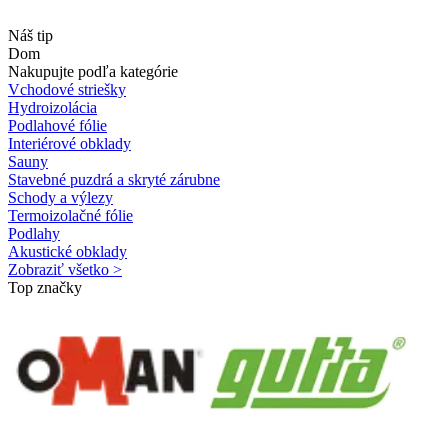
Náš tip
Dom
Nakupujte podľa kategórie
Vchodové striešky
Hydroizolácia
Podlahové fólie
Interiérové obklady
Sauny
Stavebné puzdrá a skryté zárubne
Schody a výlezy
Termoizolačné fólie
Podlahy
Akustické obklady
Zobraziť všetko >
Top značky