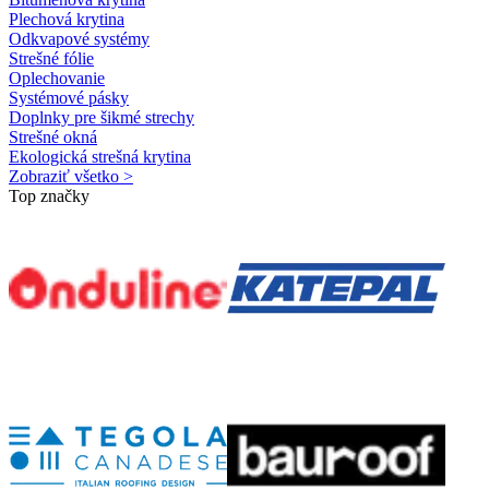
Plechová krytina
Odkvapové systémy
Strešné fólie
Oplechovanie
Systémové pásky
Doplnky pre šikmé strechy
Strešné okná
Ekologická strešná krytina
Zobraziť všetko >
Top značky