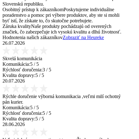
Slovenskú republiku.
Osobitný prístup k zákazníkom
Poskytujeme individuálne
poradenstvo a pomoc pri výbere produktov, aby ste si mohli
byť istí, že získate to, čo skutočne potrebujete.
Záruka kvality
Naše produkty pochádzajú od overených
značiek, čo zabezpečuje ich vysokú kvalitu a dlhú životnosť.
Hodnotenia našich zákazníkov
Zobraziť na Heureke
26.07.2026
Skvelá komunikácia
Komunikácia:
5
/ 5
Rýchlosť doručenia:
3
/ 5
Kvalita dopravy:
5
/ 5
20.07.2026
Rýchle doručenie výborná komunikacia ,veľmi milí ochotný
pán kurier.
Komunikácia:
5
/ 5
Rýchlosť doručenia:
5
/ 5
Kvalita dopravy:
5
/ 5
28.06.2026