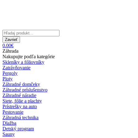
Zavrieť
0.00€
Záhrada
Nakupujte podľa kategórie
Skleníky a fóliovníky
Zatrávňovanie
Pergoly
Ploty
Záhradné domčeky
Záhradné príslušenstvo
Záhradné náradie
Siete, fólie a plachty
Prístrešky na auto
Pestovanie
Záhradná technika
Dlažba
Detský program
Sauny