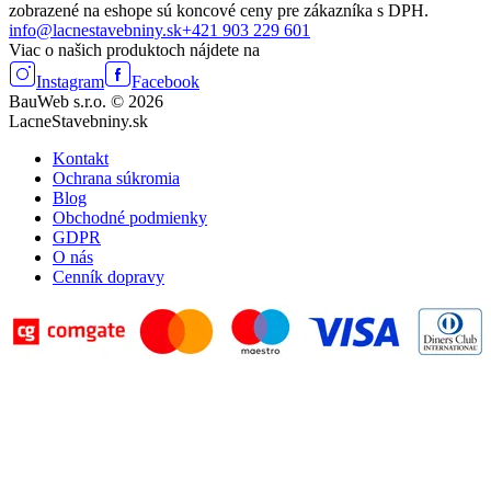
zobrazené na eshope sú koncové ceny pre zákazníka s DPH.
info@lacnestavebniny.sk
+421 903 229 601
Viac o našich produktoch nájdete na
Instagram
Facebook
BauWeb s.r.o. © 2026
LacneStavebniny.sk
Kontakt
Ochrana súkromia
Blog
Obchodné podmienky
GDPR
O nás
Cenník dopravy