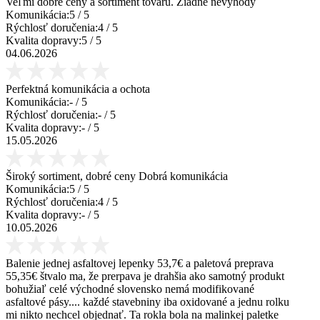
Veľmi dobré ceny a sortiment tovaru. Žiadne nevýhody
Komunikácia:
5
/ 5
Rýchlosť doručenia:
4
/ 5
Kvalita dopravy:
5
/ 5
04.06.2026
Perfektná komunikácia a ochota
Komunikácia:
-
/ 5
Rýchlosť doručenia:
-
/ 5
Kvalita dopravy:
-
/ 5
15.05.2026
Široký sortiment, dobré ceny Dobrá komunikácia
Komunikácia:
5
/ 5
Rýchlosť doručenia:
4
/ 5
Kvalita dopravy:
-
/ 5
10.05.2026
Balenie jednej asfaltovej lepenky 53,7€ a paletová preprava
55,35€ štvalo ma, že prerpava je drahšia ako samotný produkt
bohužiaľ celé východné slovensko nemá modifikované
asfaltové pásy.... každé stavebniny iba oxidované a jednu rolku
mi nikto nechcel objednať. Ta rokla bola na malinkej paletke