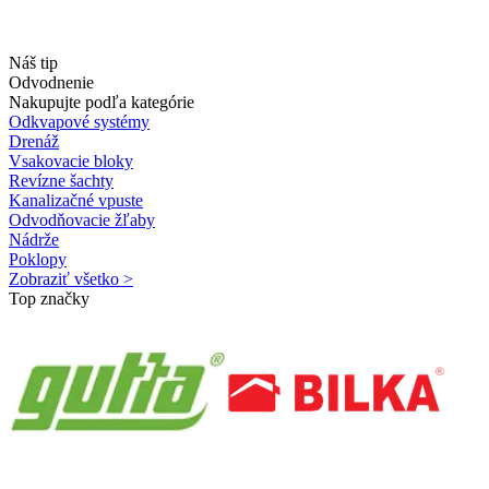
Náš tip
Odvodnenie
Nakupujte podľa kategórie
Odkvapové systémy
Drenáž
Vsakovacie bloky
Revízne šachty
Kanalizačné vpuste
Odvodňovacie žľaby
Nádrže
Poklopy
Zobraziť všetko >
Top značky