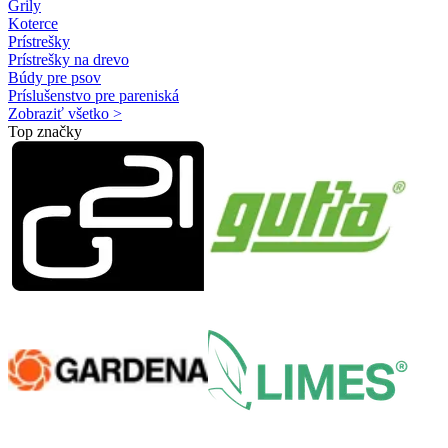
Grily
Koterce
Prístrešky
Prístrešky na drevo
Búdy pre psov
Príslušenstvo pre pareniská
Zobraziť všetko >
Top značky