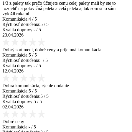
1/3 z palety tak prečo účtujete cenu celej palety mali by ste to
rozdeliť na polovičná paleta a celá paleta aj tak som si to sám
vyložil rukami.
Komunikácia:
4
/ 5
Rýchlosť doručenia:
5
/ 5
Kvalita dopravy:
-
/ 5
23.04.2026
Dobrý sortiment, dobré ceny a príjemná komunikácia
Komunikácia:
5
/ 5
Rýchlosť doručenia:
-
/ 5
Kvalita dopravy:
-
/ 5
12.04.2026
Dobrá komunikácia, rýchle dodanie
Komunikácia:
5
/ 5
Rýchlosť doručenia:
5
/ 5
Kvalita dopravy:
5
/ 5
02.04.2026
Dobré ceny
Komunikácia:
-
/ 5