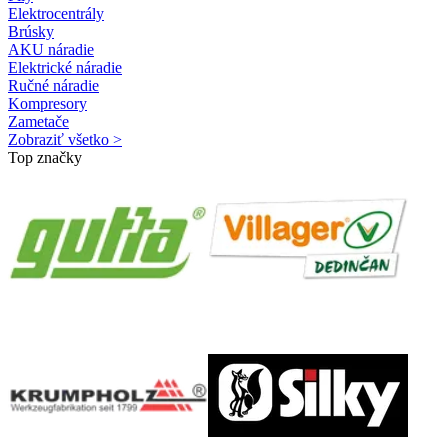
Elektrocentrály
Brúsky
AKU náradie
Elektrické náradie
Ručné náradie
Kompresory
Zametače
Zobraziť všetko >
Top značky