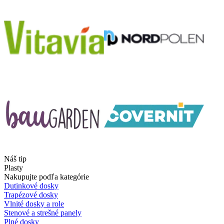
Náš tip
Plasty
Nakupujte podľa kategórie
Dutinkové dosky
Trapézové dosky
Vlnité dosky a role
Stenové a strešné panely
Plné dosky