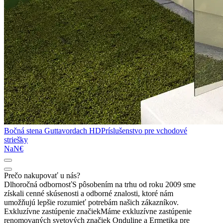
Bočná stena Guttavordach HD
Príslušenstvo pre vchodové
striešky
NaN€
Prečo nakupovať u nás?
Dlhoročná odbornosť
S pôsobením na trhu od roku 2009 sme
získali cenné skúsenosti a odborné znalosti, ktoré nám
umožňujú lepšie rozumieť potrebám našich zákazníkov.
Exkluzívne zastúpenie značiek
Máme exkluzívne zastúpenie
renomovaných svetových značiek Onduline a Ermetika pre