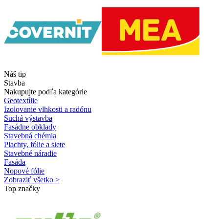
Náš tip
Stavba
Nakupujte podľa kategórie
Geotextílie
Izolovanie vlhkosti a radónu
Suchá výstavba
Fasádne obklady
Stavebná chémia
Plachty, fólie a siete
Stavebné náradie
Fasáda
Nopové fólie
Zobraziť všetko >
Top značky