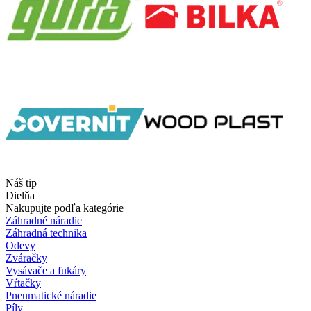
Náš tip
Dielňa
Nakupujte podľa kategórie
Záhradné náradie
Záhradná technika
Odevy
Zváračky
Vysávače a fukáry
Vŕtačky
Pneumatické náradie
Píly