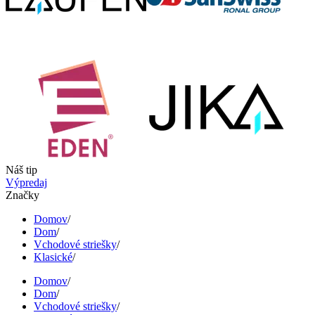
Náš tip
Výpredaj
Značky
Domov
/
Dom
/
Vchodové striešky
/
Klasické
/
Domov
/
Dom
/
Vchodové striešky
/