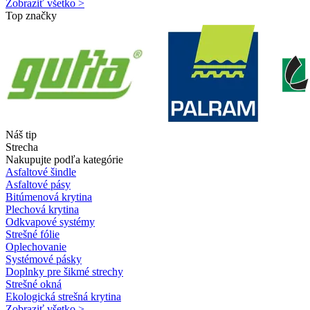
Zobraziť všetko >
Top značky
Náš tip
Strecha
Nakupujte podľa kategórie
Asfaltové šindle
Asfaltové pásy
Bitúmenová krytina
Plechová krytina
Odkvapové systémy
Strešné fólie
Oplechovanie
Systémové pásky
Doplnky pre šikmé strechy
Strešné okná
Ekologická strešná krytina
Zobraziť všetko >