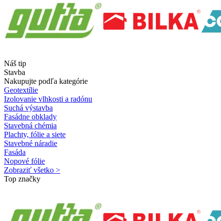
Náš tip
Stavba
Nakupujte podľa kategórie
Geotextílie
Izolovanie vlhkosti a radónu
Suchá výstavba
Fasádne obklady
Stavebná chémia
Plachty, fólie a siete
Stavebné náradie
Fasáda
Nopové fólie
Zobraziť všetko >
Top značky