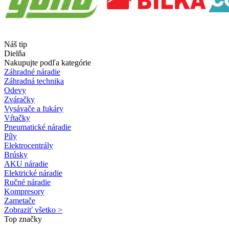
Náš tip
Dielňa
Nakupujte podľa kategórie
Záhradné náradie
Záhradná technika
Odevy
Zváračky
Vysávače a fukáry
Vŕtačky
Pneumatické náradie
Píly
Elektrocentrály
Brúsky
AKU náradie
Elektrické náradie
Ručné náradie
Kompresory
Zametače
Zobraziť všetko >
Top značky