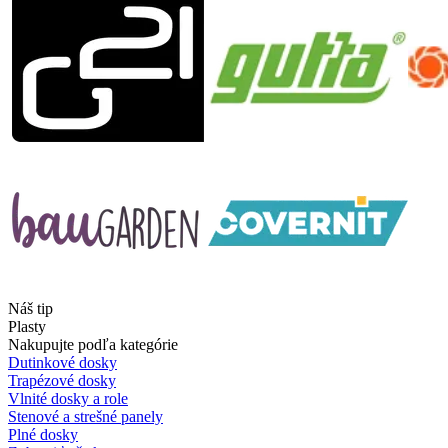
Náš tip
Plasty
Nakupujte podľa kategórie
Dutinkové dosky
Trapézové dosky
Vlnité dosky a role
Stenové a strešné panely
Plné dosky