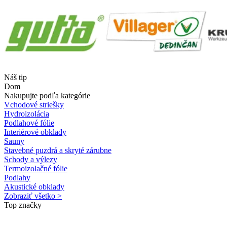
Náš tip
Dom
Nakupujte podľa kategórie
Vchodové striešky
Hydroizolácia
Podlahové fólie
Interiérové obklady
Sauny
Stavebné puzdrá a skryté zárubne
Schody a výlezy
Termoizolačné fólie
Podlahy
Akustické obklady
Zobraziť všetko >
Top značky