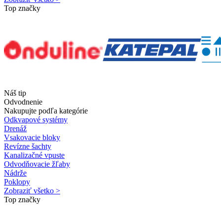
Top značky
Náš tip
Odvodnenie
Nakupujte podľa kategórie
Odkvapové systémy
Drenáž
Vsakovacie bloky
Revízne šachty
Kanalizačné vpuste
Odvodňovacie žľaby
Nádrže
Poklopy
Zobraziť všetko >
Top značky