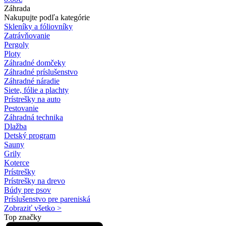
Záhrada
Nakupujte podľa kategórie
Skleníky a fóliovníky
Zatrávňovanie
Pergoly
Ploty
Záhradné domčeky
Záhradné príslušenstvo
Záhradné náradie
Siete, fólie a plachty
Prístrešky na auto
Pestovanie
Záhradná technika
Dlažba
Detský program
Sauny
Grily
Koterce
Prístrešky
Prístrešky na drevo
Búdy pre psov
Príslušenstvo pre pareniská
Zobraziť všetko >
Top značky