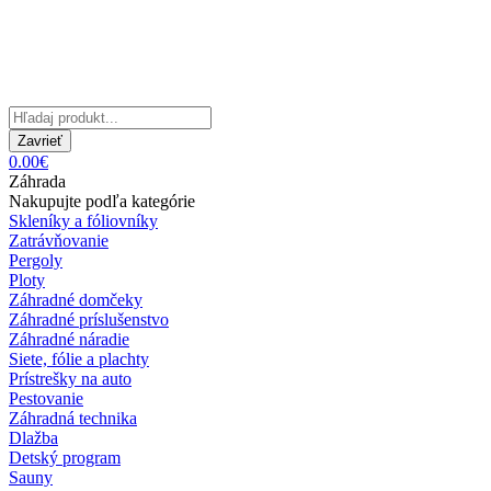
Zavrieť
0.00€
Záhrada
Nakupujte podľa kategórie
Skleníky a fóliovníky
Zatrávňovanie
Pergoly
Ploty
Záhradné domčeky
Záhradné príslušenstvo
Záhradné náradie
Siete, fólie a plachty
Prístrešky na auto
Pestovanie
Záhradná technika
Dlažba
Detský program
Sauny