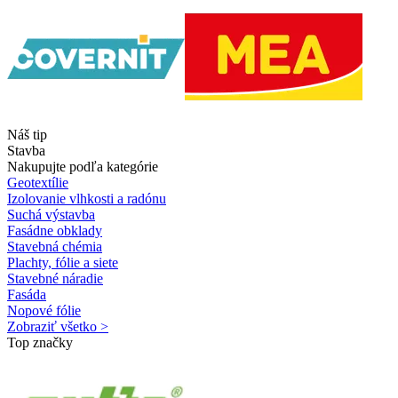
Náš tip
Stavba
Nakupujte podľa kategórie
Geotextílie
Izolovanie vlhkosti a radónu
Suchá výstavba
Fasádne obklady
Stavebná chémia
Plachty, fólie a siete
Stavebné náradie
Fasáda
Nopové fólie
Zobraziť všetko >
Top značky