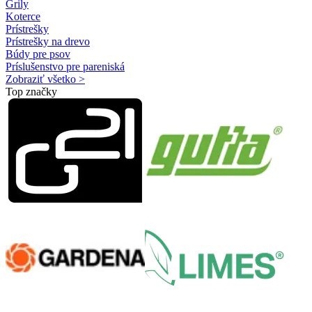
Grily
Koterce
Prístrešky
Prístrešky na drevo
Búdy pre psov
Príslušenstvo pre pareniská
Zobraziť všetko >
Top značky