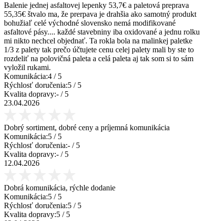
Balenie jednej asfaltovej lepenky 53,7€ a paletová preprava
55,35€ štvalo ma, že prerpava je drahšia ako samotný produkt
bohužiaľ celé východné slovensko nemá modifikované
asfaltové pásy.... každé stavebniny iba oxidované a jednu rolku
mi nikto nechcel objednať. Ta rokla bola na malinkej paletke
1/3 z palety tak prečo účtujete cenu celej palety mali by ste to
rozdeliť na polovičná paleta a celá paleta aj tak som si to sám
vyložil rukami.
Komunikácia:
4
/ 5
Rýchlosť doručenia:
5
/ 5
Kvalita dopravy:
-
/ 5
23.04.2026
Dobrý sortiment, dobré ceny a príjemná komunikácia
Komunikácia:
5
/ 5
Rýchlosť doručenia:
-
/ 5
Kvalita dopravy:
-
/ 5
12.04.2026
Dobrá komunikácia, rýchle dodanie
Komunikácia:
5
/ 5
Rýchlosť doručenia:
5
/ 5
Kvalita dopravy:
5
/ 5