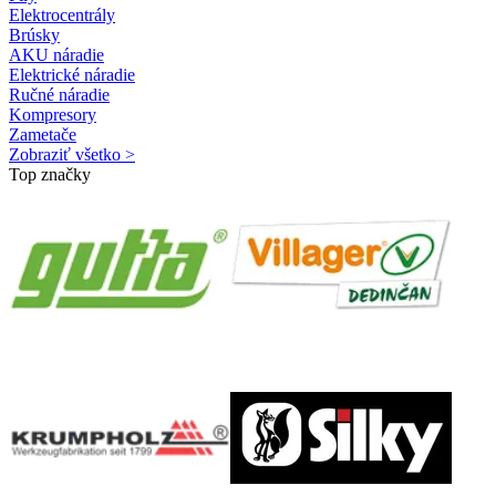
Elektrocentrály
Brúsky
AKU náradie
Elektrické náradie
Ručné náradie
Kompresory
Zametače
Zobraziť všetko >
Top značky