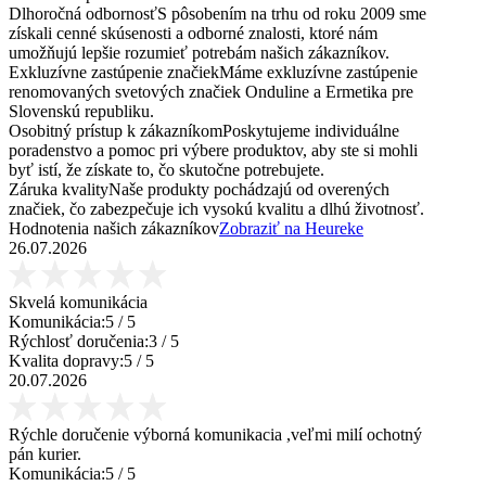
Dlhoročná odbornosť
S pôsobením na trhu od roku 2009 sme
získali cenné skúsenosti a odborné znalosti, ktoré nám
umožňujú lepšie rozumieť potrebám našich zákazníkov.
Exkluzívne zastúpenie značiek
Máme exkluzívne zastúpenie
renomovaných svetových značiek Onduline a Ermetika pre
Slovenskú republiku.
Osobitný prístup k zákazníkom
Poskytujeme individuálne
poradenstvo a pomoc pri výbere produktov, aby ste si mohli
byť istí, že získate to, čo skutočne potrebujete.
Záruka kvality
Naše produkty pochádzajú od overených
značiek, čo zabezpečuje ich vysokú kvalitu a dlhú životnosť.
Hodnotenia našich zákazníkov
Zobraziť na Heureke
26.07.2026
Skvelá komunikácia
Komunikácia:
5
/ 5
Rýchlosť doručenia:
3
/ 5
Kvalita dopravy:
5
/ 5
20.07.2026
Rýchle doručenie výborná komunikacia ,veľmi milí ochotný
pán kurier.
Komunikácia:
5
/ 5