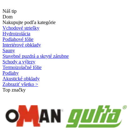
Náš tip
Dom
Nakupujte podľa kategórie
Vchodové striešky
Hydroizolácia
Podlahové fólie
Interiérové obklady
Sauny
Stavebné puzdrá a skryté zárubne
Schody a výlezy
Termoizolačné fólie
Podlahy
Akustické obklady
Zobraziť všetko >
Top značky