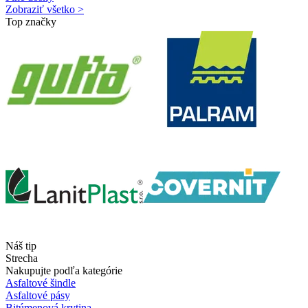
Zobraziť všetko >
Top značky
Náš tip
Strecha
Nakupujte podľa kategórie
Asfaltové šindle
Asfaltové pásy
Bitúmenová krytina