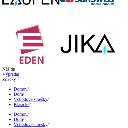
Náš tip
Výpredaj
Značky
Domov
/
Dom
/
Vchodové striešky
/
Klasické
/
Domov
/
Dom
/
Vchodové striešky
/