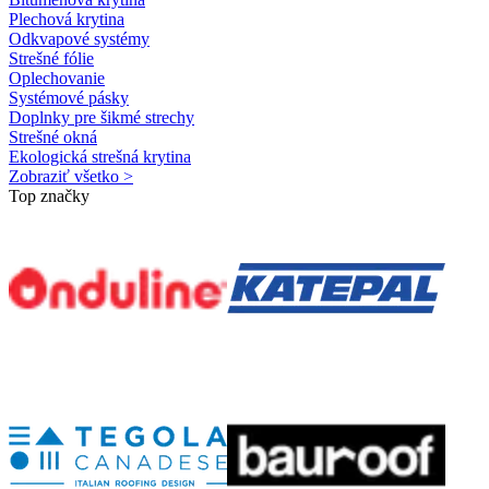
Plechová krytina
Odkvapové systémy
Strešné fólie
Oplechovanie
Systémové pásky
Doplnky pre šikmé strechy
Strešné okná
Ekologická strešná krytina
Zobraziť všetko >
Top značky