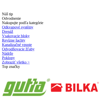
Náš tip
Odvodnenie
Nakupujte podľa kategórie
Odkvapové systémy
Drenáž
Vsakovacie bloky
Revízne šachty
Kanalizačné vpuste
Odvodňovacie žľaby
Nádrže
Poklopy
Zobraziť všetko >
Top značky