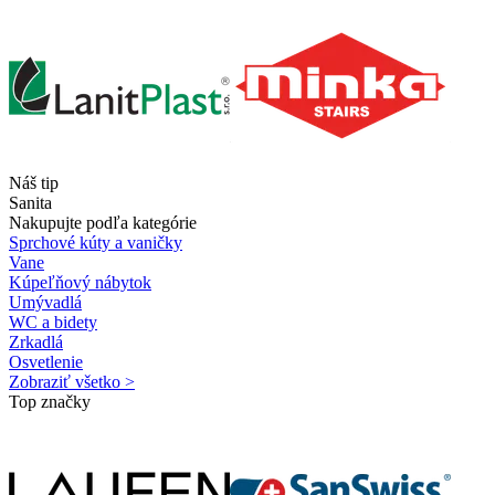
Náš tip
Sanita
Nakupujte podľa kategórie
Sprchové kúty a vaničky
Vane
Kúpeľňový nábytok
Umývadlá
WC a bidety
Zrkadlá
Osvetlenie
Zobraziť všetko >
Top značky