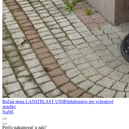
Bočná stena LANITPLAST UNI
Príslušenstvo pre vchodové
striešky
NaN€
Prečo nakupovať u nás?