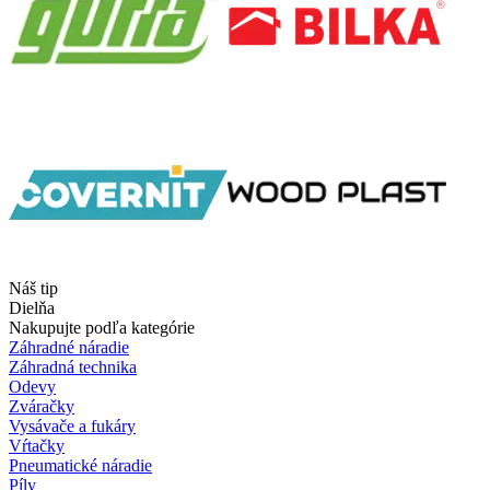
Náš tip
Dielňa
Nakupujte podľa kategórie
Záhradné náradie
Záhradná technika
Odevy
Zváračky
Vysávače a fukáry
Vŕtačky
Pneumatické náradie
Píly