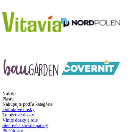
Náš tip
Plasty
Nakupujte podľa kategórie
Dutinkové dosky
Trapézové dosky
Vlnité dosky a role
Stenové a strešné panely
Plné dosky