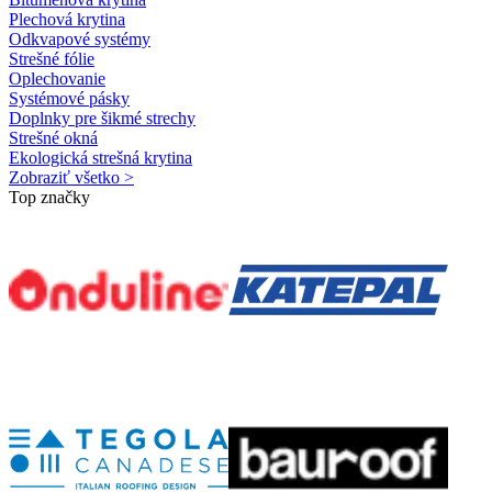
Plechová krytina
Odkvapové systémy
Strešné fólie
Oplechovanie
Systémové pásky
Doplnky pre šikmé strechy
Strešné okná
Ekologická strešná krytina
Zobraziť všetko >
Top značky