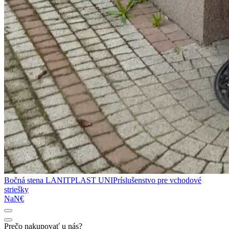
Bočná stena LANITPLAST UNI
Príslušenstvo pre vchodové
striešky
NaN€
Prečo nakupovať u nás?