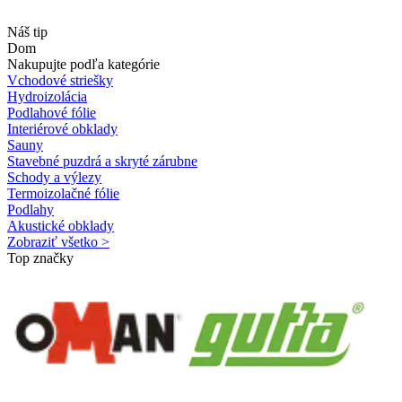
Náš tip
Dom
Nakupujte podľa kategórie
Vchodové striešky
Hydroizolácia
Podlahové fólie
Interiérové obklady
Sauny
Stavebné puzdrá a skryté zárubne
Schody a výlezy
Termoizolačné fólie
Podlahy
Akustické obklady
Zobraziť všetko >
Top značky