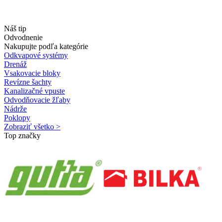
Náš tip
Odvodnenie
Nakupujte podľa kategórie
Odkvapové systémy
Drenáž
Vsakovacie bloky
Revízne šachty
Kanalizačné vpuste
Odvodňovacie žľaby
Nádrže
Poklopy
Zobraziť všetko >
Top značky