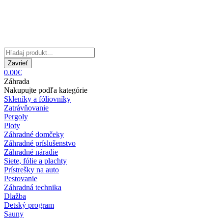
Zavrieť
0.00€
Záhrada
Nakupujte podľa kategórie
Skleníky a fóliovníky
Zatrávňovanie
Pergoly
Ploty
Záhradné domčeky
Záhradné príslušenstvo
Záhradné náradie
Siete, fólie a plachty
Prístrešky na auto
Pestovanie
Záhradná technika
Dlažba
Detský program
Sauny