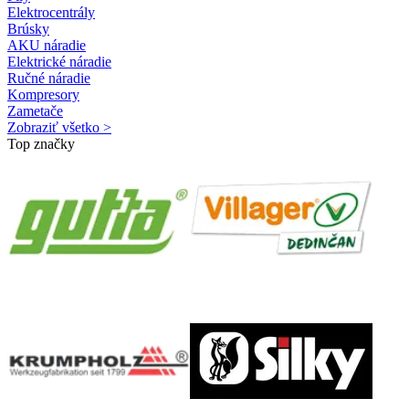
Elektrocentrály
Brúsky
AKU náradie
Elektrické náradie
Ručné náradie
Kompresory
Zametače
Zobraziť všetko >
Top značky