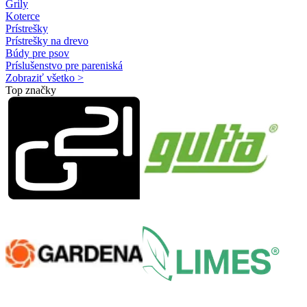
Grily
Koterce
Prístrešky
Prístrešky na drevo
Búdy pre psov
Príslušenstvo pre pareniská
Zobraziť všetko >
Top značky