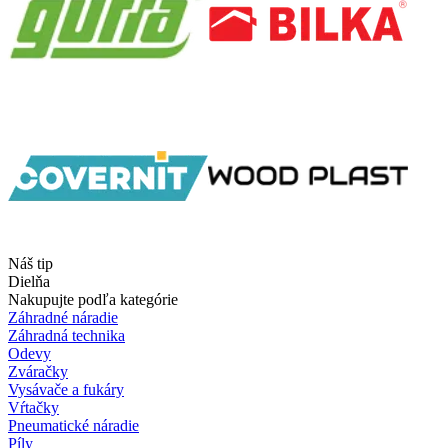
Náš tip
Dielňa
Nakupujte podľa kategórie
Záhradné náradie
Záhradná technika
Odevy
Zváračky
Vysávače a fukáry
Vŕtačky
Pneumatické náradie
Píly