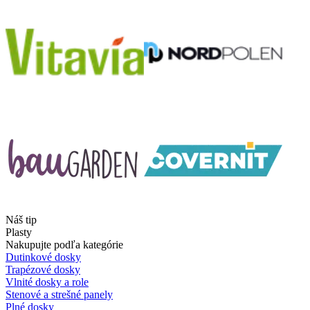
Náš tip
Plasty
Nakupujte podľa kategórie
Dutinkové dosky
Trapézové dosky
Vlnité dosky a role
Stenové a strešné panely
Plné dosky