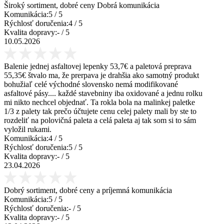
Široký sortiment, dobré ceny Dobrá komunikácia
Komunikácia:
5
/ 5
Rýchlosť doručenia:
4
/ 5
Kvalita dopravy:
-
/ 5
10.05.2026
Balenie jednej asfaltovej lepenky 53,7€ a paletová preprava
55,35€ štvalo ma, že prerpava je drahšia ako samotný produkt
bohužiaľ celé východné slovensko nemá modifikované
asfaltové pásy.... každé stavebniny iba oxidované a jednu rolku
mi nikto nechcel objednať. Ta rokla bola na malinkej paletke
1/3 z palety tak prečo účtujete cenu celej palety mali by ste to
rozdeliť na polovičná paleta a celá paleta aj tak som si to sám
vyložil rukami.
Komunikácia:
4
/ 5
Rýchlosť doručenia:
5
/ 5
Kvalita dopravy:
-
/ 5
23.04.2026
Dobrý sortiment, dobré ceny a príjemná komunikácia
Komunikácia:
5
/ 5
Rýchlosť doručenia:
-
/ 5
Kvalita dopravy:
-
/ 5