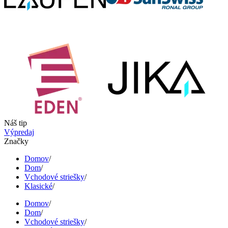
Náš tip
Výpredaj
Značky
Domov
/
Dom
/
Vchodové striešky
/
Klasické
/
Domov
/
Dom
/
Vchodové striešky
/