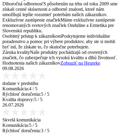
Dlhoročná odbornosť
S pôsobením na trhu od roku 2009 sme
získali cenné skúsenosti a odborné znalosti, ktoré nám
umožňujú lepšie rozumieť potrebám našich zákazníkov.
Exkluzívne zastúpenie značiek
Máme exkluzívne zastúpenie
renomovaných svetových značiek Onduline a Ermetika pre
Slovenskú republiku.
Osobitný prístup k zákazníkom
Poskytujeme individuálne
poradenstvo a pomoc pri výbere produktov, aby ste si mohli
byť istí, že získate to, čo skutočne potrebujete.
Záruka kvality
Naše produkty pochádzajú od overených
značiek, čo zabezpečuje ich vysokú kvalitu a dlhú životnosť.
Hodnotenia našich zákazníkov
Zobraziť na Heureke
09.08.2026
dodane v predstihu
Komunikácia:
4
/ 5
Rýchlosť doručenia:
5
/ 5
Kvalita dopravy:
5
/ 5
26.07.2026
Skvelá komunikácia
Komunikácia:
5
/ 5
Rýchlosť doručenia:
3
/ 5