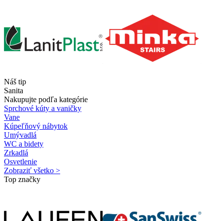
Náš tip
Sanita
Nakupujte podľa kategórie
Sprchové kúty a vaničky
Vane
Kúpeľňový nábytok
Umývadlá
WC a bidety
Zrkadlá
Osvetlenie
Zobraziť všetko >
Top značky