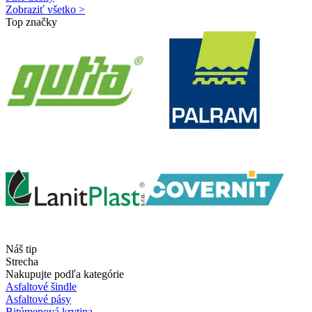
Zobraziť všetko >
Top značky
Náš tip
Strecha
Nakupujte podľa kategórie
Asfaltové šindle
Asfaltové pásy
Bitúmenová krytina