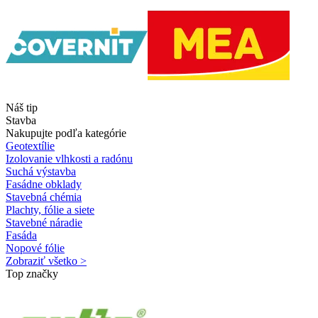
Náš tip
Stavba
Nakupujte podľa kategórie
Geotextílie
Izolovanie vlhkosti a radónu
Suchá výstavba
Fasádne obklady
Stavebná chémia
Plachty, fólie a siete
Stavebné náradie
Fasáda
Nopové fólie
Zobraziť všetko >
Top značky