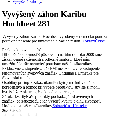
Vyvýšené záhony
/
Vyvýšený záhon Karibu
Hochbeet 281
Vyvýšený záhon Karibu Hochbeet vyrobený v nemecku ponúka
perfektné riešenie pre umiestnenie Vašich rastlín.
Zobraziť viac...
Prečo nakupovať u nás?
Dlhoročná odbornosť
S pôsobením na trhu od roku 2009 sme
získali cenné skúsenosti a odborné znalosti, ktoré nám
umožňujú lepšie rozumieť potrebám našich zákazníkov.
Exkluzívne zastúpenie značiek
Máme exkluzívne zastúpenie
renomovaných svetových značiek Onduline a Ermetika pre
Slovenskú republiku.
Osobitný prístup k zákazníkom
Poskytujeme individuálne
poradenstvo a pomoc pri výbere produktov, aby ste si mohli
byť istí, že získate to, čo skutočne potrebujete.
Záruka kvality
Naše produkty pochádzajú od overených
značiek, čo zabezpečuje ich vysokú kvalitu a dlhú životnosť.
Hodnotenia našich zákazníkov
Zobraziť na Heureke
26.07.2026