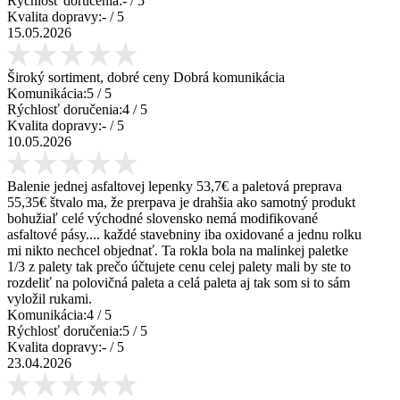
Rýchlosť doručenia:
-
/ 5
Kvalita dopravy:
-
/ 5
15.05.2026
Široký sortiment, dobré ceny Dobrá komunikácia
Komunikácia:
5
/ 5
Rýchlosť doručenia:
4
/ 5
Kvalita dopravy:
-
/ 5
10.05.2026
Balenie jednej asfaltovej lepenky 53,7€ a paletová preprava
55,35€ štvalo ma, že prerpava je drahšia ako samotný produkt
bohužiaľ celé východné slovensko nemá modifikované
asfaltové pásy.... každé stavebniny iba oxidované a jednu rolku
mi nikto nechcel objednať. Ta rokla bola na malinkej paletke
1/3 z palety tak prečo účtujete cenu celej palety mali by ste to
rozdeliť na polovičná paleta a celá paleta aj tak som si to sám
vyložil rukami.
Komunikácia:
4
/ 5
Rýchlosť doručenia:
5
/ 5
Kvalita dopravy:
-
/ 5
23.04.2026