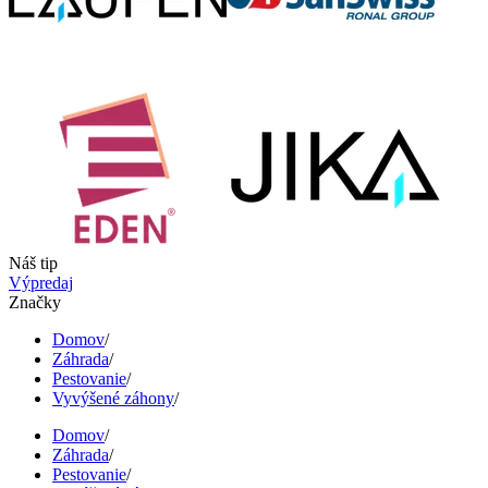
Náš tip
Výpredaj
Značky
Domov
/
Záhrada
/
Pestovanie
/
Vyvýšené záhony
/
Domov
/
Záhrada
/
Pestovanie
/