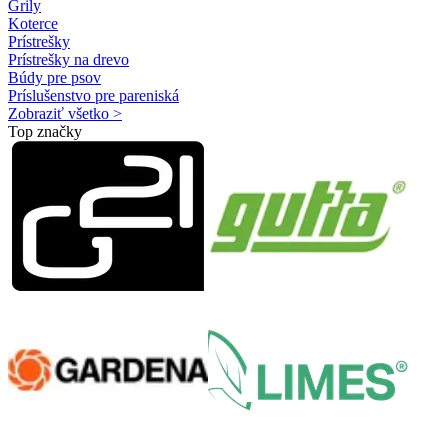
Grily
Koterce
Prístrešky
Prístrešky na drevo
Búdy pre psov
Príslušenstvo pre pareniská
Zobraziť všetko >
Top značky