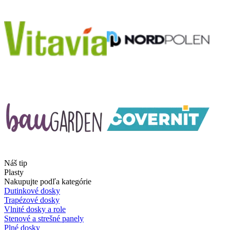
Náš tip
Plasty
Nakupujte podľa kategórie
Dutinkové dosky
Trapézové dosky
Vlnité dosky a role
Stenové a strešné panely
Plné dosky