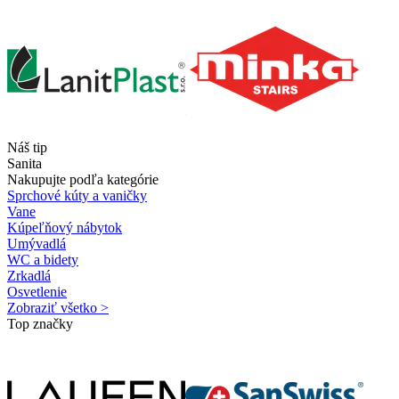
Náš tip
Sanita
Nakupujte podľa kategórie
Sprchové kúty a vaničky
Vane
Kúpeľňový nábytok
Umývadlá
WC a bidety
Zrkadlá
Osvetlenie
Zobraziť všetko >
Top značky