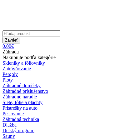
Zavrieť
0.00€
Záhrada
Nakupujte podľa kategórie
Skleníky a fóliovníky
Zatrávňovanie
Pergoly
Ploty
Záhradné domčeky
Záhradné príslušenstvo
Záhradné náradie
Siete, fólie a plachty
Prístrešky na auto
Pestovanie
Záhradná technika
Dlažba
Detský program
Sauny