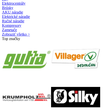
Elektrocentrály
Brúsky
AKU náradie
Elektrické náradie
Ručné náradie
Kompresory
Zametače
Zobraziť všetko >
Top značky