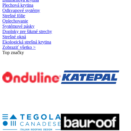
Plechová krytina
Odkvapové systémy
Strešné fólie
Oplechovanie
Systémové pásky
Doplnky pre šikmé strechy
Strešné okná
Ekologická strešná krytina
Zobraziť všetko >
Top značky