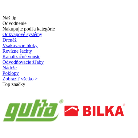
Náš tip
Odvodnenie
Nakupujte podľa kategórie
Odkvapové systémy
Drenáž
Vsakovacie bloky
Revízne šachty
Kanalizačné vpuste
Odvodňovacie žľaby
Nádrže
Poklopy
Zobraziť všetko >
Top značky