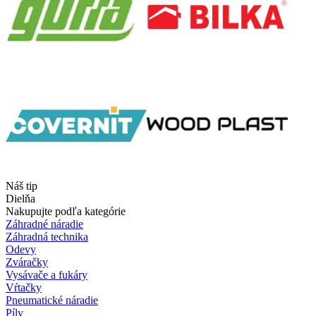
Náš tip
Dielňa
Nakupujte podľa kategórie
Záhradné náradie
Záhradná technika
Odevy
Zváračky
Vysávače a fukáry
Vŕtačky
Pneumatické náradie
Píly