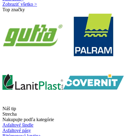
Zobraziť všetko >
Top značky
Náš tip
Strecha
Nakupujte podľa kategórie
Asfaltové šindle
Asfaltové pásy
Bitúmenová krytina