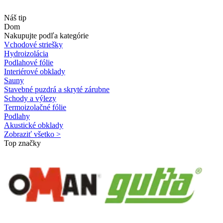
Náš tip
Dom
Nakupujte podľa kategórie
Vchodové striešky
Hydroizolácia
Podlahové fólie
Interiérové obklady
Sauny
Stavebné puzdrá a skryté zárubne
Schody a výlezy
Termoizolačné fólie
Podlahy
Akustické obklady
Zobraziť všetko >
Top značky