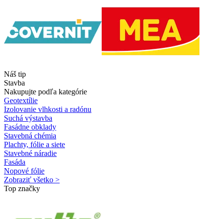
Náš tip
Stavba
Nakupujte podľa kategórie
Geotextílie
Izolovanie vlhkosti a radónu
Suchá výstavba
Fasádne obklady
Stavebná chémia
Plachty, fólie a siete
Stavebné náradie
Fasáda
Nopové fólie
Zobraziť všetko >
Top značky