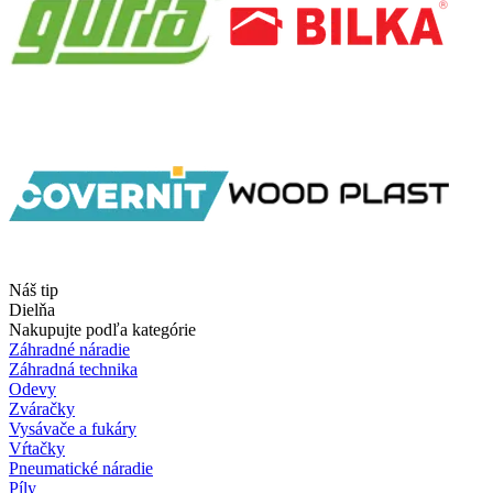
Náš tip
Dielňa
Nakupujte podľa kategórie
Záhradné náradie
Záhradná technika
Odevy
Zváračky
Vysávače a fukáry
Vŕtačky
Pneumatické náradie
Píly