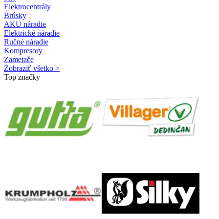
Elektrocentrály
Brúsky
AKU náradie
Elektrické náradie
Ručné náradie
Kompresory
Zametače
Zobraziť všetko >
Top značky