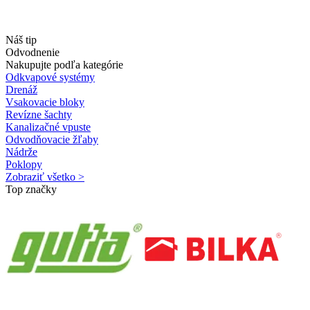
Náš tip
Odvodnenie
Nakupujte podľa kategórie
Odkvapové systémy
Drenáž
Vsakovacie bloky
Revízne šachty
Kanalizačné vpuste
Odvodňovacie žľaby
Nádrže
Poklopy
Zobraziť všetko >
Top značky