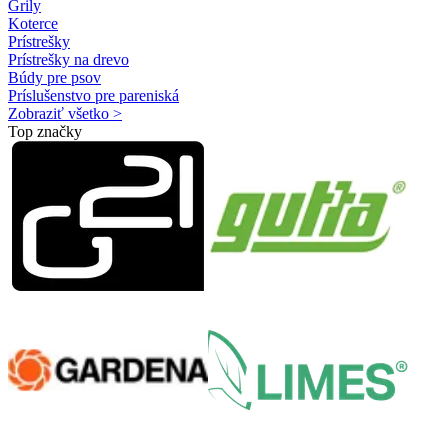
Grily
Koterce
Prístrešky
Prístrešky na drevo
Búdy pre psov
Príslušenstvo pre pareniská
Zobraziť všetko >
Top značky