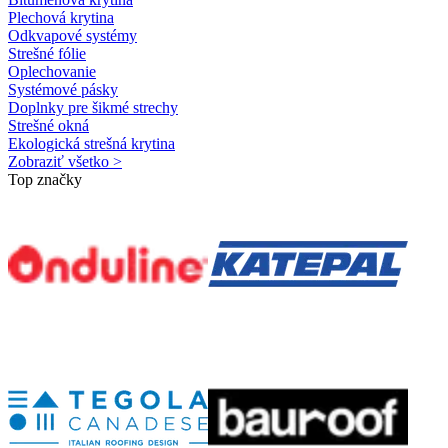
Plechová krytina
Odkvapové systémy
Strešné fólie
Oplechovanie
Systémové pásky
Doplnky pre šikmé strechy
Strešné okná
Ekologická strešná krytina
Zobraziť všetko >
Top značky