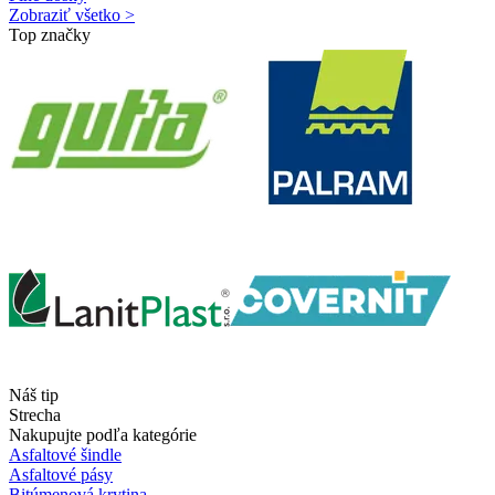
Zobraziť všetko >
Top značky
Náš tip
Strecha
Nakupujte podľa kategórie
Asfaltové šindle
Asfaltové pásy
Bitúmenová krytina