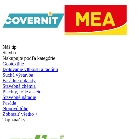
Náš tip
Stavba
Nakupujte podľa kategórie
Geotextílie
Izolovanie vlhkosti a radónu
Suchá výstavba
Fasádne obklady
Stavebná chémia
Plachty, fólie a siete
Stavebné náradie
Fasáda
Nopové fólie
Zobraziť všetko >
Top značky