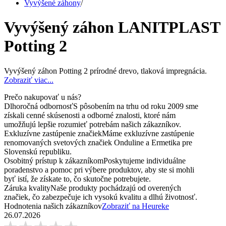
Vyvýšené záhony
/
Vyvýšený záhon LANITPLAST
Potting 2
Vyvýšený záhon Potting 2 prírodné drevo, tlaková impregnácia.
Zobraziť viac...
Prečo nakupovať u nás?
Dlhoročná odbornosť
S pôsobením na trhu od roku 2009 sme
získali cenné skúsenosti a odborné znalosti, ktoré nám
umožňujú lepšie rozumieť potrebám našich zákazníkov.
Exkluzívne zastúpenie značiek
Máme exkluzívne zastúpenie
renomovaných svetových značiek Onduline a Ermetika pre
Slovenskú republiku.
Osobitný prístup k zákazníkom
Poskytujeme individuálne
poradenstvo a pomoc pri výbere produktov, aby ste si mohli
byť istí, že získate to, čo skutočne potrebujete.
Záruka kvality
Naše produkty pochádzajú od overených
značiek, čo zabezpečuje ich vysokú kvalitu a dlhú životnosť.
Hodnotenia našich zákazníkov
Zobraziť na Heureke
26.07.2026