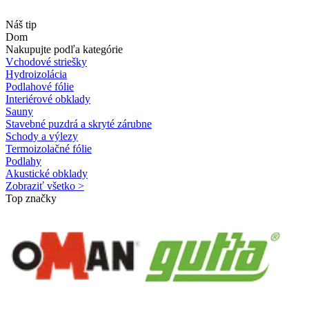
Náš tip
Dom
Nakupujte podľa kategórie
Vchodové striešky
Hydroizolácia
Podlahové fólie
Interiérové obklady
Sauny
Stavebné puzdrá a skryté zárubne
Schody a výlezy
Termoizolačné fólie
Podlahy
Akustické obklady
Zobraziť všetko >
Top značky