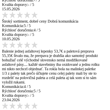
Rýchlosť doručenia:
-
/ 5
Kvalita dopravy:
-
/ 5
15.05.2026
Široký sortiment, dobré ceny Dobrá komunikácia
Komunikácia:
5
/ 5
Rýchlosť doručenia:
4
/ 5
Kvalita dopravy:
-
/ 5
10.05.2026
Balenie jednej asfaltovej lepenky 53,7€ a paletová preprava
55,35€ štvalo ma, že prerpava je drahšia ako samotný produkt
bohužiaľ celé východné slovensko nemá modifikované
asfaltové pásy.... každé stavebniny iba oxidované a jednu rolku
mi nikto nechcel objednať. Ta rokla bola na malinkej paletke
1/3 z palety tak prečo účtujete cenu celej palety mali by ste to
rozdeliť na polovičná paleta a celá paleta aj tak som si to sám
vyložil rukami.
Komunikácia:
4
/ 5
Rýchlosť doručenia:
5
/ 5
Kvalita dopravy:
-
/ 5
23.04.2026