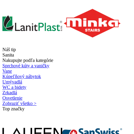
Náš tip
Sanita
Nakupujte podľa kategórie
Sprchové kúty a vaničky
Vane
Kúpeľňový nábytok
Umývadlá
WC a bidety
Zrkadlá
Osvetlenie
Zobraziť všetko >
Top značky