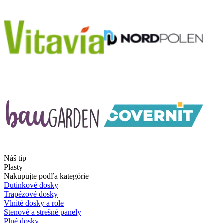
Náš tip
Plasty
Nakupujte podľa kategórie
Dutinkové dosky
Trapézové dosky
Vlnité dosky a role
Stenové a strešné panely
Plné dosky