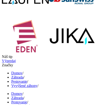
Náš tip
Výpredaj
Značky
Domov
/
Záhrada
/
Pestovanie
/
Vyvýšené záhony
/
Domov
/
Záhrada
/
Pestovanie
/