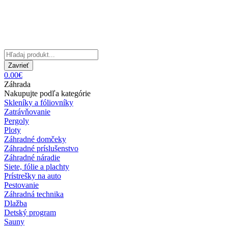
Zavrieť
0.00€
Záhrada
Nakupujte podľa kategórie
Skleníky a fóliovníky
Zatrávňovanie
Pergoly
Ploty
Záhradné domčeky
Záhradné príslušenstvo
Záhradné náradie
Siete, fólie a plachty
Prístrešky na auto
Pestovanie
Záhradná technika
Dlažba
Detský program
Sauny