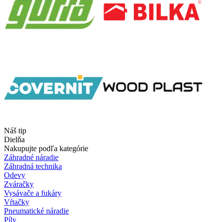
Náš tip
Dielňa
Nakupujte podľa kategórie
Záhradné náradie
Záhradná technika
Odevy
Zváračky
Vysávače a fukáry
Vŕtačky
Pneumatické náradie
Píly