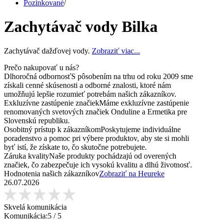
Pozinkované
/
Zachytávač vody Bilka
Zachytávač dažďovej vody.
Zobraziť viac...
Prečo nakupovať u nás?
Dlhoročná odbornosť
S pôsobením na trhu od roku 2009 sme
získali cenné skúsenosti a odborné znalosti, ktoré nám
umožňujú lepšie rozumieť potrebám našich zákazníkov.
Exkluzívne zastúpenie značiek
Máme exkluzívne zastúpenie
renomovaných svetových značiek Onduline a Ermetika pre
Slovenskú republiku.
Osobitný prístup k zákazníkom
Poskytujeme individuálne
poradenstvo a pomoc pri výbere produktov, aby ste si mohli
byť istí, že získate to, čo skutočne potrebujete.
Záruka kvality
Naše produkty pochádzajú od overených
značiek, čo zabezpečuje ich vysokú kvalitu a dlhú životnosť.
Hodnotenia našich zákazníkov
Zobraziť na Heureke
26.07.2026
Skvelá komunikácia
Komunikácia:
5
/ 5