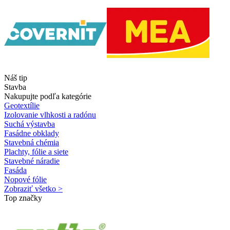
Náš tip
Stavba
Nakupujte podľa kategórie
Geotextílie
Izolovanie vlhkosti a radónu
Suchá výstavba
Fasádne obklady
Stavebná chémia
Plachty, fólie a siete
Stavebné náradie
Fasáda
Nopové fólie
Zobraziť všetko >
Top značky