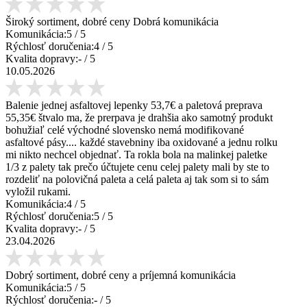
Široký sortiment, dobré ceny Dobrá komunikácia
Komunikácia:
5
/ 5
Rýchlosť doručenia:
4
/ 5
Kvalita dopravy:
-
/ 5
10.05.2026
Balenie jednej asfaltovej lepenky 53,7€ a paletová preprava
55,35€ štvalo ma, že prerpava je drahšia ako samotný produkt
bohužiaľ celé východné slovensko nemá modifikované
asfaltové pásy.... každé stavebniny iba oxidované a jednu rolku
mi nikto nechcel objednať. Ta rokla bola na malinkej paletke
1/3 z palety tak prečo účtujete cenu celej palety mali by ste to
rozdeliť na polovičná paleta a celá paleta aj tak som si to sám
vyložil rukami.
Komunikácia:
4
/ 5
Rýchlosť doručenia:
5
/ 5
Kvalita dopravy:
-
/ 5
23.04.2026
Dobrý sortiment, dobré ceny a príjemná komunikácia
Komunikácia:
5
/ 5
Rýchlosť doručenia:
-
/ 5