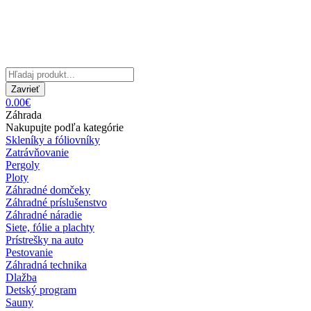
Zavrieť
0.00€
Záhrada
Nakupujte podľa kategórie
Skleníky a fóliovníky
Zatrávňovanie
Pergoly
Ploty
Záhradné domčeky
Záhradné príslušenstvo
Záhradné náradie
Siete, fólie a plachty
Prístrešky na auto
Pestovanie
Záhradná technika
Dlažba
Detský program
Sauny