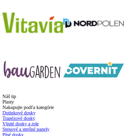
Náš tip
Plasty
Nakupujte podľa kategórie
Dutinkové dosky
Trapézové dosky
Vlnité dosky a role
Stenové a strešné panely
Plné dosky