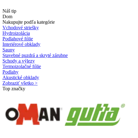
Náš tip
Dom
Nakupujte podľa kategórie
Vchodové striešky
Hydroizolácia
Podlahové fólie
Interiérové obklady
Sauny
Stavebné puzdrá a skryté zárubne
Schody a výlezy
Termoizolačné fólie
Podlahy
Akustické obklady
Zobraziť všetko >
Top značky