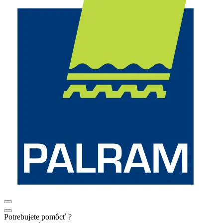
Potrebujete pomôcť ?