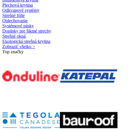
Plechová krytina
Odkvapové systémy
Strešné fólie
Oplechovanie
Systémové pásky
Doplnky pre šikmé strechy
Strešné okná
Ekologická strešná krytina
Zobraziť všetko >
Top značky