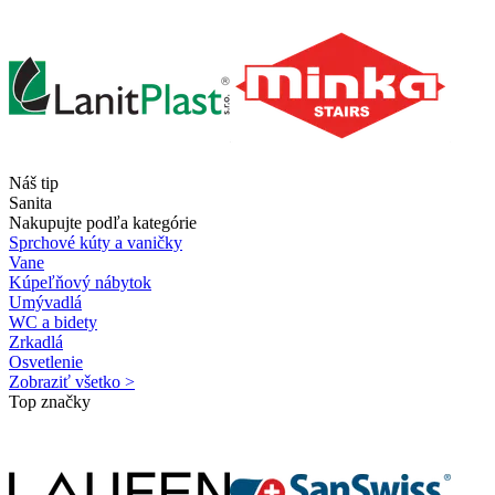
Náš tip
Sanita
Nakupujte podľa kategórie
Sprchové kúty a vaničky
Vane
Kúpeľňový nábytok
Umývadlá
WC a bidety
Zrkadlá
Osvetlenie
Zobraziť všetko >
Top značky