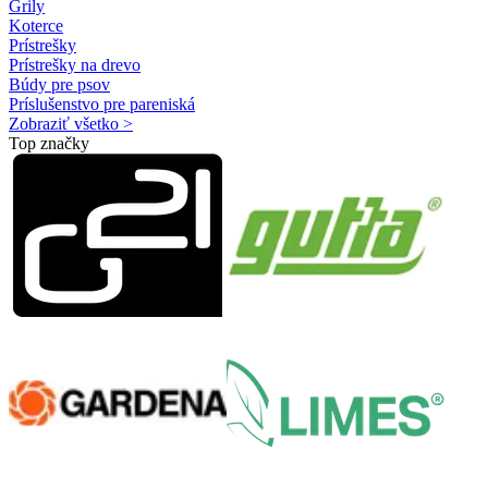
Grily
Koterce
Prístrešky
Prístrešky na drevo
Búdy pre psov
Príslušenstvo pre pareniská
Zobraziť všetko >
Top značky