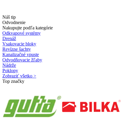
Náš tip
Odvodnenie
Nakupujte podľa kategórie
Odkvapové systémy
Drenáž
Vsakovacie bloky
Revízne šachty
Kanalizačné vpuste
Odvodňovacie žľaby
Nádrže
Poklopy
Zobraziť všetko >
Top značky