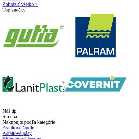
Zobraziť všetko >
Top značky
Náš tip
Strecha
Nakupujte podľa kategórie
Asfaltové šindle
Asfaltové pásy
Bitúmenová krytina