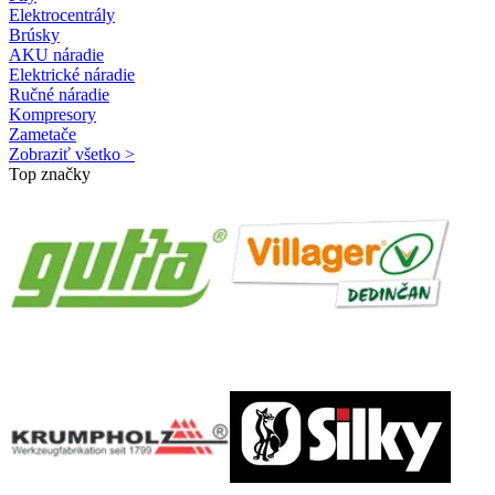
Elektrocentrály
Brúsky
AKU náradie
Elektrické náradie
Ručné náradie
Kompresory
Zametače
Zobraziť všetko >
Top značky