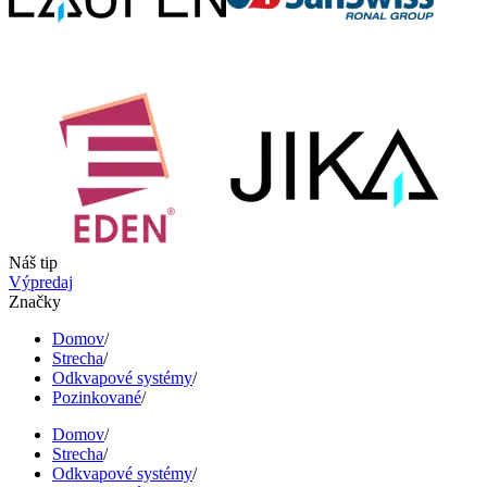
Náš tip
Výpredaj
Značky
Domov
/
Strecha
/
Odkvapové systémy
/
Pozinkované
/
Domov
/
Strecha
/
Odkvapové systémy
/