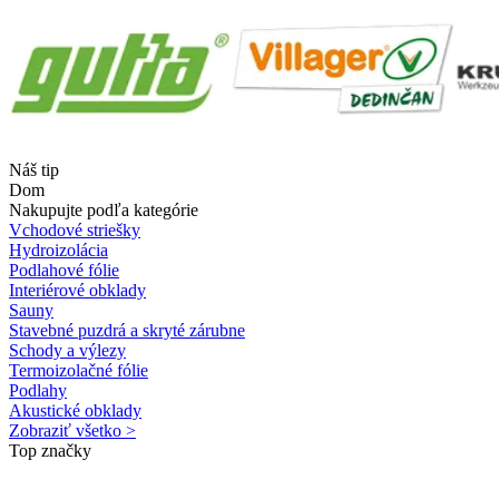
Náš tip
Dom
Nakupujte podľa kategórie
Vchodové striešky
Hydroizolácia
Podlahové fólie
Interiérové obklady
Sauny
Stavebné puzdrá a skryté zárubne
Schody a výlezy
Termoizolačné fólie
Podlahy
Akustické obklady
Zobraziť všetko >
Top značky