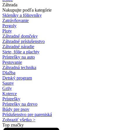
Záhrada
Nakupujte podľa kategórie
Skleníky a fóliovníky
Zatrávňovanie
Pergoly
Ploty
Záhradné domčeky
Záhradné príslušenstvo
Záhradné náradie
Siete, fólie a plachty
Prístrešky na auto
Pestovanie
Záhradná technika
Dlažba
Detský program
Sauny
Grily
Koterce
Prístrešky
Prístrešky na drevo
Búdy pre psov
Príslušenstvo pre pareniská
Zobraziť všetko >
Top značky