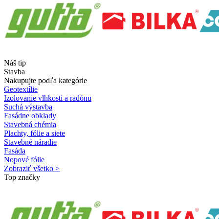
Náš tip
Stavba
Nakupujte podľa kategórie
Geotextílie
Izolovanie vlhkosti a radónu
Suchá výstavba
Fasádne obklady
Stavebná chémia
Plachty, fólie a siete
Stavebné náradie
Fasáda
Nopové fólie
Zobraziť všetko >
Top značky