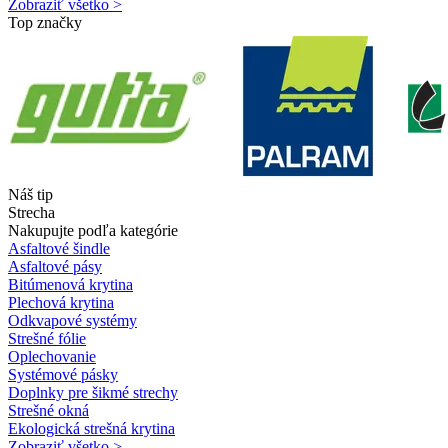
Zobraziť všetko >
Top značky
Náš tip
Strecha
Nakupujte podľa kategórie
Asfaltové šindle
Asfaltové pásy
Bitúmenová krytina
Plechová krytina
Odkvapové systémy
Strešné fólie
Oplechovanie
Systémové pásky
Doplnky pre šikmé strechy
Strešné okná
Ekologická strešná krytina
Zobraziť všetko >