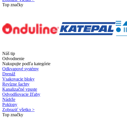
Top značky
Náš tip
Odvodnenie
Nakupujte podľa kategórie
Odkvapové systémy
Drenáž
Vsakovacie bloky
Revízne šachty
Kanalizačné vpuste
Odvodňovacie žľaby
Nádrže
Poklopy
Zobraziť všetko >
Top značky