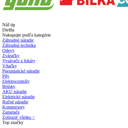
Náš tip
Dielňa
Nakupujte podľa kategórie
Záhradné náradie
Záhradná technika
Odevy
Zváračky
Vysávače a fukáry
Vŕtačky
Pneumatické náradie
Píly
Elektrocentrály
Brúsky
AKU náradie
Elektrické náradie
Ručné náradie
Kompresory
Zametače
Zobraziť všetko >
Top značky