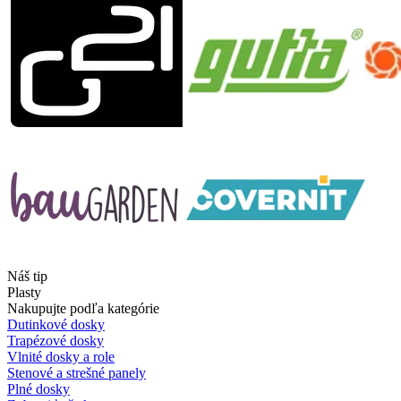
Náš tip
Plasty
Nakupujte podľa kategórie
Dutinkové dosky
Trapézové dosky
Vlnité dosky a role
Stenové a strešné panely
Plné dosky