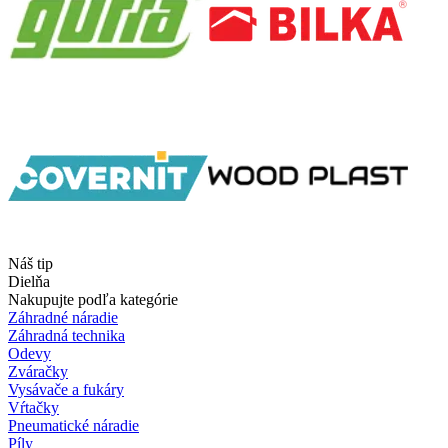
Náš tip
Dielňa
Nakupujte podľa kategórie
Záhradné náradie
Záhradná technika
Odevy
Zváračky
Vysávače a fukáry
Vŕtačky
Pneumatické náradie
Píly