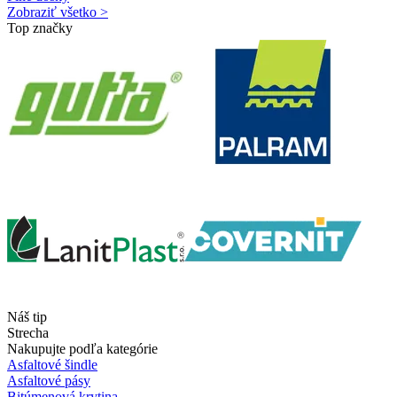
Zobraziť všetko >
Top značky
Náš tip
Strecha
Nakupujte podľa kategórie
Asfaltové šindle
Asfaltové pásy
Bitúmenová krytina