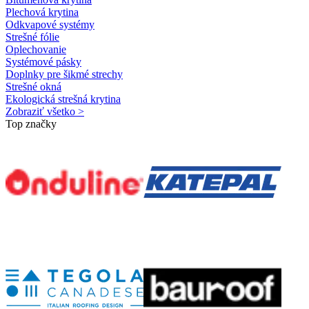
Plechová krytina
Odkvapové systémy
Strešné fólie
Oplechovanie
Systémové pásky
Doplnky pre šikmé strechy
Strešné okná
Ekologická strešná krytina
Zobraziť všetko >
Top značky