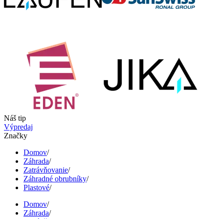
Náš tip
Výpredaj
Značky
Domov
/
Záhrada
/
Zatrávňovanie
/
Záhradné obrubníky
/
Plastové
/
Domov
/
Záhrada
/