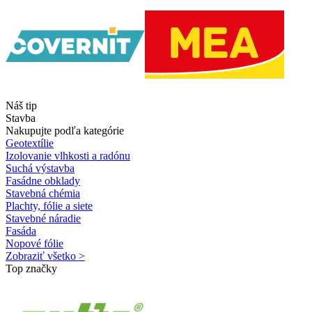
Náš tip
Stavba
Nakupujte podľa kategórie
Geotextílie
Izolovanie vlhkosti a radónu
Suchá výstavba
Fasádne obklady
Stavebná chémia
Plachty, fólie a siete
Stavebné náradie
Fasáda
Nopové fólie
Zobraziť všetko >
Top značky