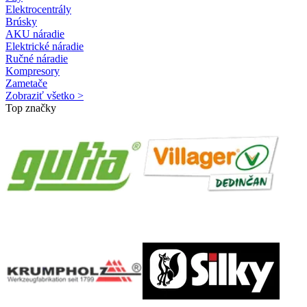
Elektrocentrály
Brúsky
AKU náradie
Elektrické náradie
Ručné náradie
Kompresory
Zametače
Zobraziť všetko >
Top značky