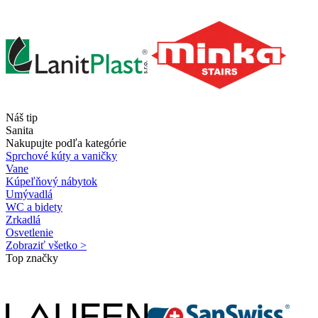
Náš tip
Sanita
Nakupujte podľa kategórie
Sprchové kúty a vaničky
Vane
Kúpeľňový nábytok
Umývadlá
WC a bidety
Zrkadlá
Osvetlenie
Zobraziť všetko >
Top značky