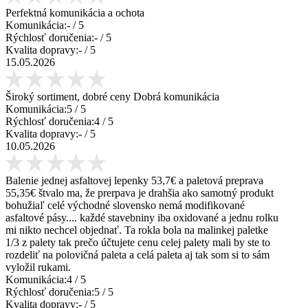
Perfektná komunikácia a ochota
Komunikácia:
-
/ 5
Rýchlosť doručenia:
-
/ 5
Kvalita dopravy:
-
/ 5
15.05.2026
Široký sortiment, dobré ceny Dobrá komunikácia
Komunikácia:
5
/ 5
Rýchlosť doručenia:
4
/ 5
Kvalita dopravy:
-
/ 5
10.05.2026
Balenie jednej asfaltovej lepenky 53,7€ a paletová preprava
55,35€ štvalo ma, že prerpava je drahšia ako samotný produkt
bohužiaľ celé východné slovensko nemá modifikované
asfaltové pásy.... každé stavebniny iba oxidované a jednu rolku
mi nikto nechcel objednať. Ta rokla bola na malinkej paletke
1/3 z palety tak prečo účtujete cenu celej palety mali by ste to
rozdeliť na polovičná paleta a celá paleta aj tak som si to sám
vyložil rukami.
Komunikácia:
4
/ 5
Rýchlosť doručenia:
5
/ 5
Kvalita dopravy:
-
/ 5