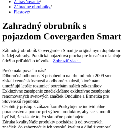
Zatrávňovanie
/
Záhradné obrubníky
/
Plastové
/
Zahradný obrubník s
pojazdom Covergarden Smart
Záhradný obrubník Covergarden Smart je originálnym doplnkom
každej záhrady. Praktická pojazdová plocha pre kosačku uľahčuje
údržbu priľahlého trávnika.
Zobraziť viac...
Prečo nakupovať u nás?
Dlhoročná odbornosť
S pôsobením na trhu od roku 2009 sme
získali cenné skúsenosti a odborné znalosti, ktoré nám
umožňujú lepšie rozumieť potrebám našich zákazníkov.
Exkluzívne zastúpenie značiek
Máme exkluzívne zastúpenie
renomovaných svetových značiek Onduline a Ermetika pre
Slovenskú republiku.
Osobitný prístup k zákazníkom
Poskytujeme individuálne
poradenstvo a pomoc pri výbere produktov, aby ste si mohli
byť istí, že získate to, čo skutočne potrebujete.
Záruka kvality
Naše produkty pochádzajú od overených
značiek, čo zabezpečuje ich vysokú kvalitu a dlhú životnosť.