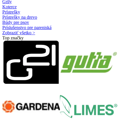
Grily
Koterce
Prístrešky
Prístrešky na drevo
Búdy pre psov
Príslušenstvo pre pareniská
Zobraziť všetko >
Top značky