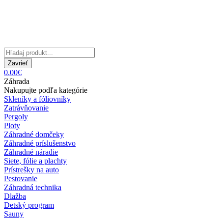
Zavrieť
0.00€
Záhrada
Nakupujte podľa kategórie
Skleníky a fóliovníky
Zatrávňovanie
Pergoly
Ploty
Záhradné domčeky
Záhradné príslušenstvo
Záhradné náradie
Siete, fólie a plachty
Prístrešky na auto
Pestovanie
Záhradná technika
Dlažba
Detský program
Sauny