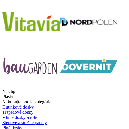
Náš tip
Plasty
Nakupujte podľa kategórie
Dutinkové dosky
Trapézové dosky
Vlnité dosky a role
Stenové a strešné panely
Plné dosky