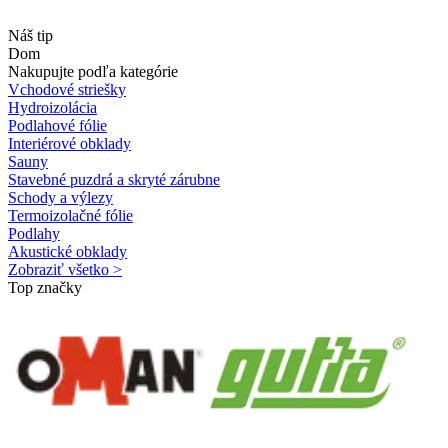
Náš tip
Dom
Nakupujte podľa kategórie
Vchodové striešky
Hydroizolácia
Podlahové fólie
Interiérové obklady
Sauny
Stavebné puzdrá a skryté zárubne
Schody a výlezy
Termoizolačné fólie
Podlahy
Akustické obklady
Zobraziť všetko >
Top značky