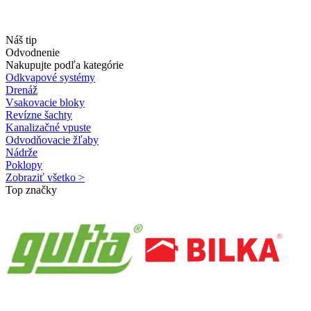
Náš tip
Odvodnenie
Nakupujte podľa kategórie
Odkvapové systémy
Drenáž
Vsakovacie bloky
Revízne šachty
Kanalizačné vpuste
Odvodňovacie žľaby
Nádrže
Poklopy
Zobraziť všetko >
Top značky