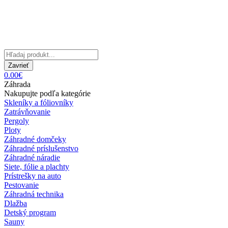
Zavrieť
0.00€
Záhrada
Nakupujte podľa kategórie
Skleníky a fóliovníky
Zatrávňovanie
Pergoly
Ploty
Záhradné domčeky
Záhradné príslušenstvo
Záhradné náradie
Siete, fólie a plachty
Prístrešky na auto
Pestovanie
Záhradná technika
Dlažba
Detský program
Sauny