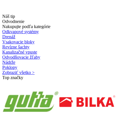
Náš tip
Odvodnenie
Nakupujte podľa kategórie
Odkvapové systémy
Drenáž
Vsakovacie bloky
Revízne šachty
Kanalizačné vpuste
Odvodňovacie žľaby
Nádrže
Poklopy
Zobraziť všetko >
Top značky