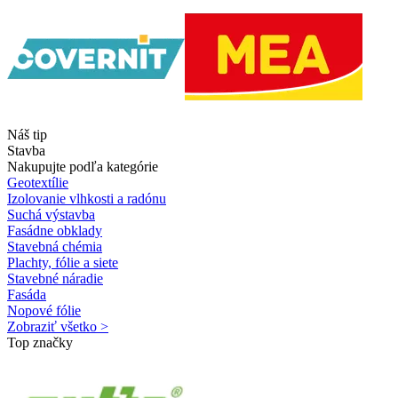
Náš tip
Stavba
Nakupujte podľa kategórie
Geotextílie
Izolovanie vlhkosti a radónu
Suchá výstavba
Fasádne obklady
Stavebná chémia
Plachty, fólie a siete
Stavebné náradie
Fasáda
Nopové fólie
Zobraziť všetko >
Top značky