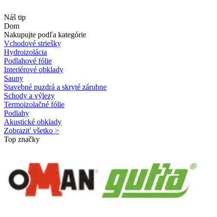
Náš tip
Dom
Nakupujte podľa kategórie
Vchodové striešky
Hydroizolácia
Podlahové fólie
Interiérové obklady
Sauny
Stavebné puzdrá a skryté zárubne
Schody a výlezy
Termoizolačné fólie
Podlahy
Akustické obklady
Zobraziť všetko >
Top značky