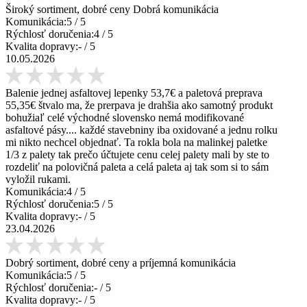
Široký sortiment, dobré ceny Dobrá komunikácia
Komunikácia:
5
/ 5
Rýchlosť doručenia:
4
/ 5
Kvalita dopravy:
-
/ 5
10.05.2026
Balenie jednej asfaltovej lepenky 53,7€ a paletová preprava
55,35€ štvalo ma, že prerpava je drahšia ako samotný produkt
bohužiaľ celé východné slovensko nemá modifikované
asfaltové pásy.... každé stavebniny iba oxidované a jednu rolku
mi nikto nechcel objednať. Ta rokla bola na malinkej paletke
1/3 z palety tak prečo účtujete cenu celej palety mali by ste to
rozdeliť na polovičná paleta a celá paleta aj tak som si to sám
vyložil rukami.
Komunikácia:
4
/ 5
Rýchlosť doručenia:
5
/ 5
Kvalita dopravy:
-
/ 5
23.04.2026
Dobrý sortiment, dobré ceny a príjemná komunikácia
Komunikácia:
5
/ 5
Rýchlosť doručenia:
-
/ 5
Kvalita dopravy:
-
/ 5