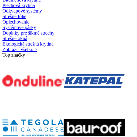
Plechová krytina
Odkvapové systémy
Strešné fólie
Oplechovanie
Systémové pásky
Doplnky pre šikmé strechy
Strešné okná
Ekologická strešná krytina
Zobraziť všetko >
Top značky