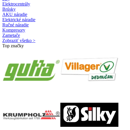
Elektrocentrály
Brúsky
AKU náradie
Elektrické náradie
Ručné náradie
Kompresory
Zametače
Zobraziť všetko >
Top značky