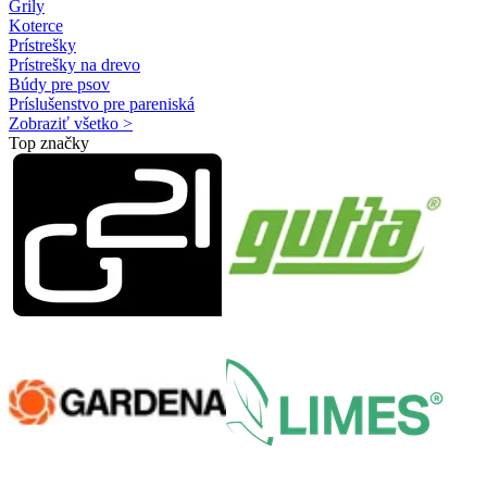
Grily
Koterce
Prístrešky
Prístrešky na drevo
Búdy pre psov
Príslušenstvo pre pareniská
Zobraziť všetko >
Top značky