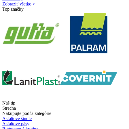
Zobraziť všetko >
Top značky
Náš tip
Strecha
Nakupujte podľa kategórie
Asfaltové šindle
Asfaltové pásy
Bitúmenová krytina