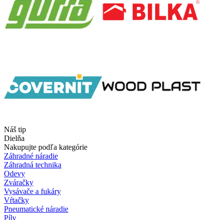
Náš tip
Dielňa
Nakupujte podľa kategórie
Záhradné náradie
Záhradná technika
Odevy
Zváračky
Vysávače a fukáry
Vŕtačky
Pneumatické náradie
Píly