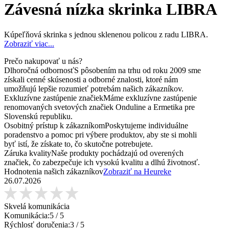
Závesná nízka skrinka LIBRA
Kúpeľňová skrinka s jednou sklenenou policou z radu LIBRA.
Zobraziť viac...
Prečo nakupovať u nás?
Dlhoročná odbornosť
S pôsobením na trhu od roku 2009 sme
získali cenné skúsenosti a odborné znalosti, ktoré nám
umožňujú lepšie rozumieť potrebám našich zákazníkov.
Exkluzívne zastúpenie značiek
Máme exkluzívne zastúpenie
renomovaných svetových značiek Onduline a Ermetika pre
Slovenskú republiku.
Osobitný prístup k zákazníkom
Poskytujeme individuálne
poradenstvo a pomoc pri výbere produktov, aby ste si mohli
byť istí, že získate to, čo skutočne potrebujete.
Záruka kvality
Naše produkty pochádzajú od overených
značiek, čo zabezpečuje ich vysokú kvalitu a dlhú životnosť.
Hodnotenia našich zákazníkov
Zobraziť na Heureke
26.07.2026
Skvelá komunikácia
Komunikácia:
5
/ 5
Rýchlosť doručenia:
3
/ 5