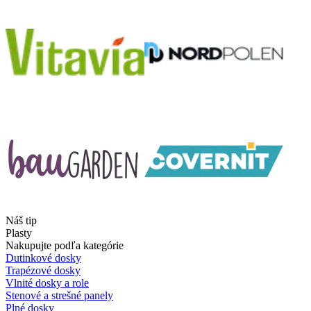
Náš tip
Plasty
Nakupujte podľa kategórie
Dutinkové dosky
Trapézové dosky
Vlnité dosky a role
Stenové a strešné panely
Plné dosky