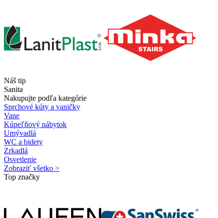
Náš tip
Sanita
Nakupujte podľa kategórie
Sprchové kúty a vaničky
Vane
Kúpeľňový nábytok
Umývadlá
WC a bidety
Zrkadlá
Osvetlenie
Zobraziť všetko >
Top značky