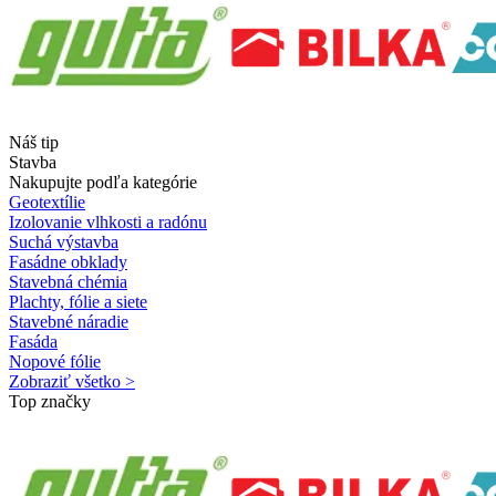
Náš tip
Stavba
Nakupujte podľa kategórie
Geotextílie
Izolovanie vlhkosti a radónu
Suchá výstavba
Fasádne obklady
Stavebná chémia
Plachty, fólie a siete
Stavebné náradie
Fasáda
Nopové fólie
Zobraziť všetko >
Top značky