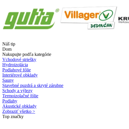
Náš tip
Dom
Nakupujte podľa kategórie
Vchodové striešky
Hydroizolácia
Podlahové fólie
Interiérové obklady
Sauny
Stavebné puzdrá a skryté zárubne
Schody a výlezy
Termoizolačné fólie
Podlahy
Akustické obklady
Zobraziť všetko >
Top značky