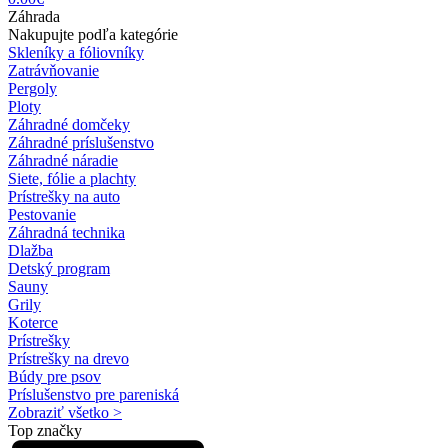
Záhrada
Nakupujte podľa kategórie
Skleníky a fóliovníky
Zatrávňovanie
Pergoly
Ploty
Záhradné domčeky
Záhradné príslušenstvo
Záhradné náradie
Siete, fólie a plachty
Prístrešky na auto
Pestovanie
Záhradná technika
Dlažba
Detský program
Sauny
Grily
Koterce
Prístrešky
Prístrešky na drevo
Búdy pre psov
Príslušenstvo pre pareniská
Zobraziť všetko >
Top značky