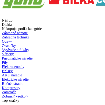
Náš tip
Dielňa
Nakupujte podľa kategórie
Záhradné náradie
Záhradná technika
Odevy
Zváračky
Vysávače a fukáry
Vŕtačky
Pneumatické náradie
Píly
Elektrocentrály
Brúsky
AKU náradie
Elektrické náradie
Ručné náradie
Kompresory
Zametače
Zobraziť všetko >
Top značky