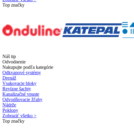
Top značky
Náš tip
Odvodnenie
Nakupujte podľa kategórie
Odkvapové systémy
Drenáž
Vsakovacie bloky
Revízne šachty
Kanalizačné vpuste
Odvodňovacie žľaby
Nádrže
Poklopy
Zobraziť všetko >
Top značky