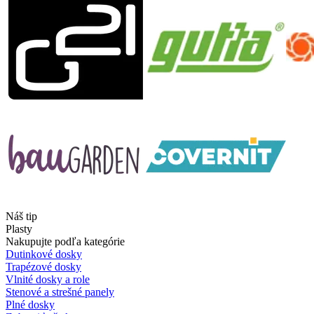
Náš tip
Plasty
Nakupujte podľa kategórie
Dutinkové dosky
Trapézové dosky
Vlnité dosky a role
Stenové a strešné panely
Plné dosky