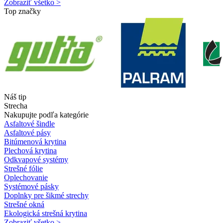
Zobraziť všetko >
Top značky
Náš tip
Strecha
Nakupujte podľa kategórie
Asfaltové šindle
Asfaltové pásy
Bitúmenová krytina
Plechová krytina
Odkvapové systémy
Strešné fólie
Oplechovanie
Systémové pásky
Doplnky pre šikmé strechy
Strešné okná
Ekologická strešná krytina
Zobraziť všetko >