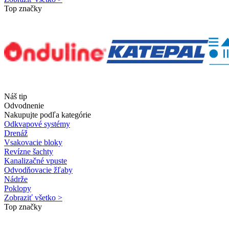
Top značky
Náš tip
Odvodnenie
Nakupujte podľa kategórie
Odkvapové systémy
Drenáž
Vsakovacie bloky
Revízne šachty
Kanalizačné vpuste
Odvodňovacie žľaby
Nádrže
Poklopy
Zobraziť všetko >
Top značky