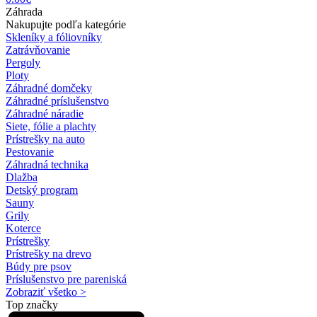
Záhrada
Nakupujte podľa kategórie
Skleníky a fóliovníky
Zatrávňovanie
Pergoly
Ploty
Záhradné domčeky
Záhradné príslušenstvo
Záhradné náradie
Siete, fólie a plachty
Prístrešky na auto
Pestovanie
Záhradná technika
Dlažba
Detský program
Sauny
Grily
Koterce
Prístrešky
Prístrešky na drevo
Búdy pre psov
Príslušenstvo pre pareniská
Zobraziť všetko >
Top značky