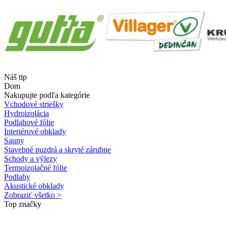
Náš tip
Dom
Nakupujte podľa kategórie
Vchodové striešky
Hydroizolácia
Podlahové fólie
Interiérové obklady
Sauny
Stavebné puzdrá a skryté zárubne
Schody a výlezy
Termoizolačné fólie
Podlahy
Akustické obklady
Zobraziť všetko >
Top značky