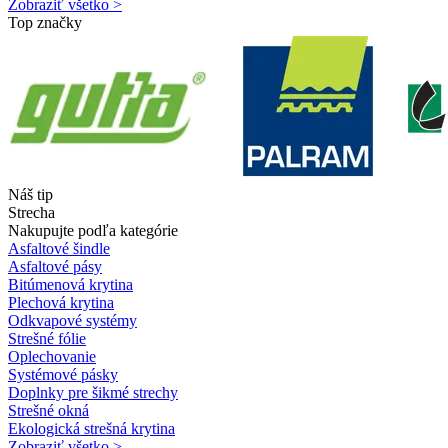
Zobraziť všetko >
Top značky
Náš tip
Strecha
Nakupujte podľa kategórie
Asfaltové šindle
Asfaltové pásy
Bitúmenová krytina
Plechová krytina
Odkvapové systémy
Strešné fólie
Oplechovanie
Systémové pásky
Doplnky pre šikmé strechy
Strešné okná
Ekologická strešná krytina
Zobraziť všetko >