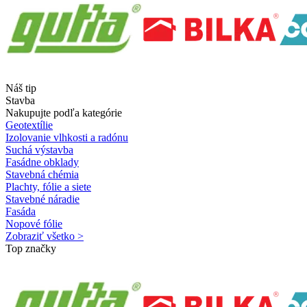
Náš tip
Stavba
Nakupujte podľa kategórie
Geotextílie
Izolovanie vlhkosti a radónu
Suchá výstavba
Fasádne obklady
Stavebná chémia
Plachty, fólie a siete
Stavebné náradie
Fasáda
Nopové fólie
Zobraziť všetko >
Top značky