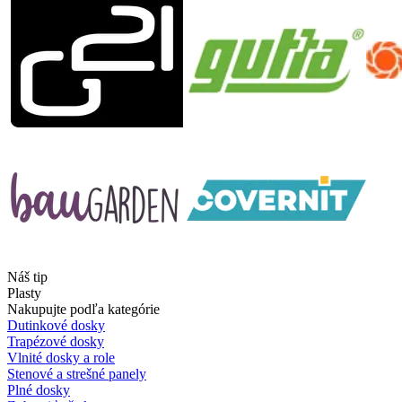
Náš tip
Plasty
Nakupujte podľa kategórie
Dutinkové dosky
Trapézové dosky
Vlnité dosky a role
Stenové a strešné panely
Plné dosky