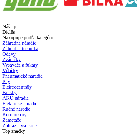
Náš tip
Dielňa
Nakupujte podľa kategórie
Záhradné náradie
Záhradná technika
Odevy
Zváračky
Vysávače a fukáry
Vŕtačky
Pneumatické náradie
Píly
Elektrocentrály
Brúsky
AKU náradie
Elektrické náradie
Ručné náradie
Kompresory
Zametače
Zobraziť všetko >
Top značky