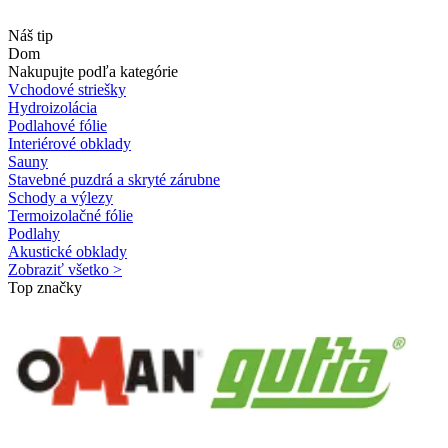
Náš tip
Dom
Nakupujte podľa kategórie
Vchodové striešky
Hydroizolácia
Podlahové fólie
Interiérové obklady
Sauny
Stavebné puzdrá a skryté zárubne
Schody a výlezy
Termoizolačné fólie
Podlahy
Akustické obklady
Zobraziť všetko >
Top značky