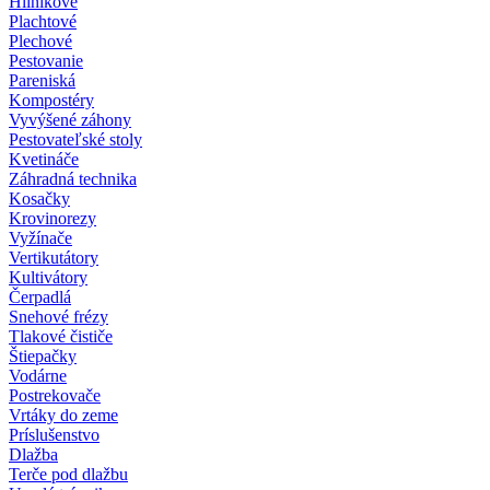
Hliníkové
Plachtové
Plechové
Pestovanie
Pareniská
Kompostéry
Vyvýšené záhony
Pestovateľské stoly
Kvetináče
Záhradná technika
Kosačky
Krovinorezy
Vyžínače
Vertikutátory
Kultivátory
Čerpadlá
Snehové frézy
Tlakové čističe
Štiepačky
Vodárne
Postrekovače
Vrtáky do zeme
Príslušenstvo
Dlažba
Terče pod dlažbu