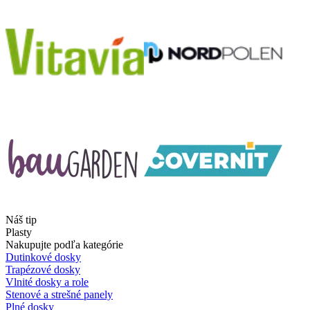
Náš tip
Plasty
Nakupujte podľa kategórie
Dutinkové dosky
Trapézové dosky
Vlnité dosky a role
Stenové a strešné panely
Plné dosky