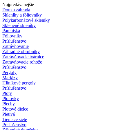
Najpredávanejšie
Dom a záhrada
Skleníky a fóliovníky
Polykarbonátové skleníky
Sklenené skleníky
Pareniská
Fóliovníky
Príslušenstvo
Zatrávňovanie
Záhradné obrubníky
Zatrávňovacie tvárnice
Zatrávňovacie rohože
Príslušenstvo
Pergoly
Markízy
Hliníkové pergoly
Príslušenstvo
Ploty
Plotovky
Plechy
Plotové dielce
Pletivá
Tieniace siete
Príslušenstvo
Záhradné domčeky