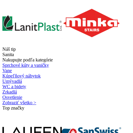
Náš tip
Sanita
Nakupujte podľa kategórie
Sprchové kúty a vaničky
Vane
Kúpeľňový nábytok
Umývadlá
WC a bidety
Zrkadlá
Osvetlenie
Zobraziť všetko >
Top značky