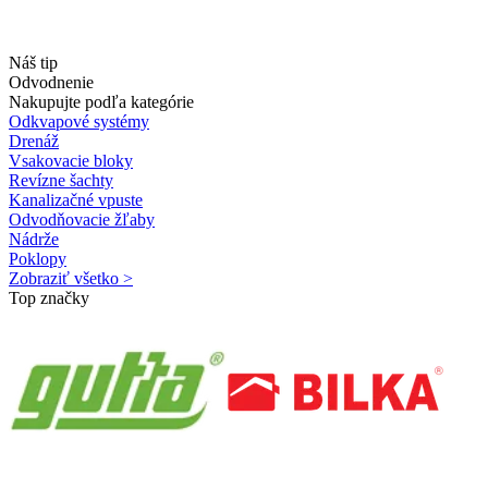
Náš tip
Odvodnenie
Nakupujte podľa kategórie
Odkvapové systémy
Drenáž
Vsakovacie bloky
Revízne šachty
Kanalizačné vpuste
Odvodňovacie žľaby
Nádrže
Poklopy
Zobraziť všetko >
Top značky