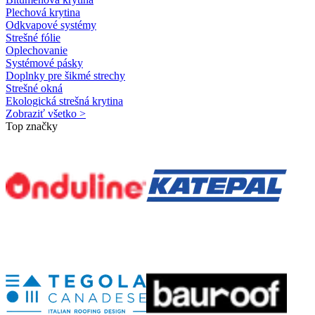
Plechová krytina
Odkvapové systémy
Strešné fólie
Oplechovanie
Systémové pásky
Doplnky pre šikmé strechy
Strešné okná
Ekologická strešná krytina
Zobraziť všetko >
Top značky