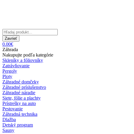
Zavrieť
0.00€
Záhrada
Nakupujte podľa kategórie
Skleníky a fóliovníky
Zatrávňovanie
Pergoly
Ploty
Záhradné domčeky
Záhradné príslušenstvo
Záhradné náradie
Siete, fólie a plachty
Prístrešky na auto
Pestovanie
Záhradná technika
Dlažba
Detský program
Sauny