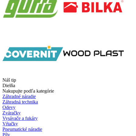
Náš tip
Dielňa
Nakupujte podľa kategórie
Záhradné náradie
Záhradná technika
Odevy
Zváračky
Vysávače a fukáry
Vŕtačky
Pneumatické náradie
Píly