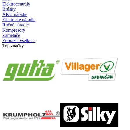
Elektrocentrály
Brúsky
AKU náradie
Elektrické náradie
Ručné náradie
Kompresory
Zametače
Zobraziť všetko >
Top značky