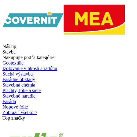
Náš tip
Stavba
Nakupujte podľa kategórie
Geotextílie
Izolovanie vlhkosti a radónu
Suchá výstavba
Fasádne obklady
Stavebná chémia
Plachty, fólie a siete
Stavebné náradie
Fasáda
Nopové fólie
Zobraziť všetko >
Top značky