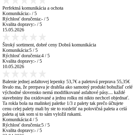
Perfektná komunikácia a ochota
Komunikácia:
-
/ 5
Rýchlosť doručenia:
-
/ 5
Kvalita dopravy:
-
/ 5
15.05.2026
Široký sortiment, dobré ceny Dobrá komunikácia
Komunikácia:
5
/ 5
Rýchlosť doručenia:
4
/ 5
Kvalita dopravy:
-
/ 5
10.05.2026
Balenie jednej asfaltovej lepenky 53,7€ a paletová preprava 55,35€
štvalo ma, že prerpava je drahšia ako samotný produkt bohužiaľ celé
východné slovensko nemá modifikované asfaltové pásy.... každé
stavebniny iba oxidované a jednu rolku mi nikto nechcel objednať.
Ta rokla bola na malinkej paletke 1/3 z palety tak prečo účtujete
cenu celej palety mali by ste to rozdeliť na polovičná paleta a celá
paleta aj tak som si to sám vyložil rukami.
Komunikácia:
4
/ 5
Rýchlosť doručenia:
5
/ 5
Kvalita dopravy:
-
/ 5