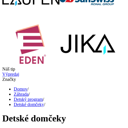
Náš tip
Výpredaj
Značky
Domov
/
Záhrada
/
Detský program
/
Detské domčeky
/
Detské domčeky