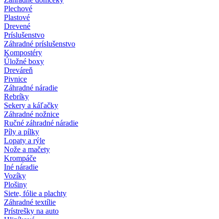
Plechové
Plastové
Drevené
Príslušenstvo
Záhradné príslušenstvo
Kompostéry
Úložné boxy
Dreváreň
Pivnice
Záhradné náradie
Rebríky
Sekery a káľačky
Záhradné nožnice
Ručné záhradné náradie
Píly a pílky
Lopaty a rýle
Nože a mačety
Krompáče
Iné náradie
Vozíky
Plošiny
Siete, fólie a plachty
Záhradné textílie
Prístrešky na auto