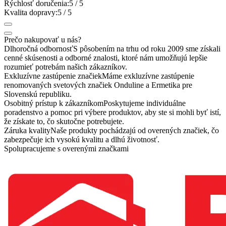
Rýchlosť doručenia:
5
/ 5
Kvalita dopravy:
5
/ 5
Prečo nakupovať u nás?
Dlhoročná odbornosť
S pôsobením na trhu od roku 2009 sme získali
cenné skúsenosti a odborné znalosti, ktoré nám umožňujú lepšie
rozumieť potrebám našich zákazníkov.
Exkluzívne zastúpenie značiek
Máme exkluzívne zastúpenie
renomovaných svetových značiek Onduline a Ermetika pre
Slovenskú republiku.
Osobitný prístup k zákazníkom
Poskytujeme individuálne
poradenstvo a pomoc pri výbere produktov, aby ste si mohli byť istí,
že získate to, čo skutočne potrebujete.
Záruka kvality
Naše produkty pochádzajú od overených značiek, čo
zabezpečuje ich vysokú kvalitu a dlhú životnosť.
Spolupracujeme s overenými značkami