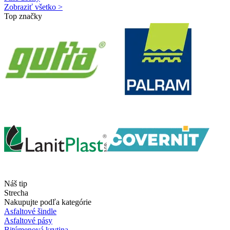
Zobraziť všetko >
Top značky
Náš tip
Strecha
Nakupujte podľa kategórie
Asfaltové šindle
Asfaltové pásy
Bitúmenová krytina