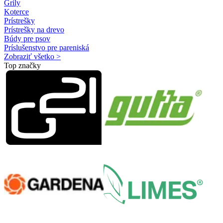
Grily
Koterce
Prístrešky
Prístrešky na drevo
Búdy pre psov
Príslušenstvo pre pareniská
Zobraziť všetko >
Top značky