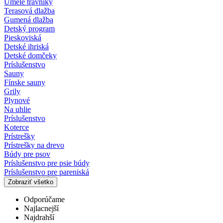
Umelé trávniky
Terasová dlažba
Gumená dlažba
Detský program
Pieskoviská
Detské ihriská
Detské domčeky
Príslušenstvo
Sauny
Fínske sauny
Grily
Plynové
Na uhlie
Príslušenstvo
Koterce
Prístrešky
Prístrešky na drevo
Búdy pre psov
Príslušenstvo pre psie búdy
Príslušenstvo pre pareniská
Zobraziť všetko
Odporúčame
Najlacnejší
Najdrahší