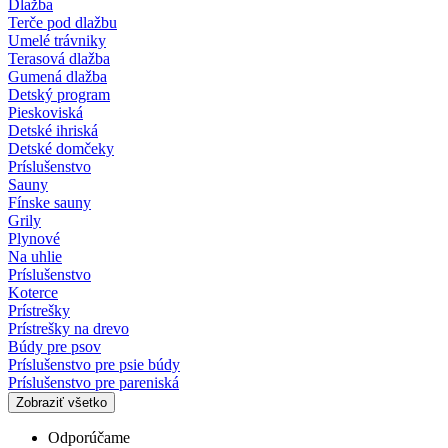
Dlažba
Terče pod dlažbu
Umelé trávniky
Terasová dlažba
Gumená dlažba
Detský program
Pieskoviská
Detské ihriská
Detské domčeky
Príslušenstvo
Sauny
Fínske sauny
Grily
Plynové
Na uhlie
Príslušenstvo
Koterce
Prístrešky
Prístrešky na drevo
Búdy pre psov
Príslušenstvo pre psie búdy
Príslušenstvo pre pareniská
Zobraziť všetko
Odporúčame