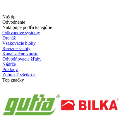
Náš tip
Odvodnenie
Nakupujte podľa kategórie
Odkvapové systémy
Drenáž
Vsakovacie bloky
Revízne šachty
Kanalizačné vpuste
Odvodňovacie žľaby
Nádrže
Poklopy
Zobraziť všetko >
Top značky