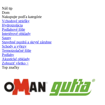
Náš tip
Dom
Nakupujte podľa kategórie
Vchodové striešky
Hydroizolácia
Podlahové fólie
Interiérové obklady
Sauny
Stavebné puzdrá a skryté zárubne
Schody a výlezy
Termoizolačné fólie
Podlahy
Akustické obklady
Zobraziť všetko >
Top značky