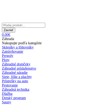
Zavrieť
0.00€
Záhrada
Nakupujte podľa kategórie
Skleníky a fóliovníky
Zatrávňovanie
Pergoly
Ploty
Záhradné domčeky
Záhradné príslušenstvo
Záhradné náradie
Siete, fólie a plachty
Prístrešky na auto
Pestovanie
Záhradná technika
Dlažba
Detský program
Sauny