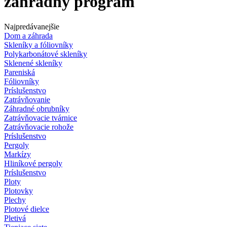
záhradný program
Najpredávanejšie
Dom a záhrada
Skleníky a fóliovníky
Polykarbonátové skleníky
Sklenené skleníky
Pareniská
Fóliovníky
Príslušenstvo
Zatrávňovanie
Záhradné obrubníky
Zatrávňovacie tvárnice
Zatrávňovacie rohože
Príslušenstvo
Pergoly
Markízy
Hliníkové pergoly
Príslušenstvo
Ploty
Plotovky
Plechy
Plotové dielce
Pletivá