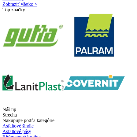
Zobraziť všetko >
Top značky
Náš tip
Strecha
Nakupujte podľa kategórie
Asfaltové šindle
Asfaltové pásy
Bitúmenová krytina