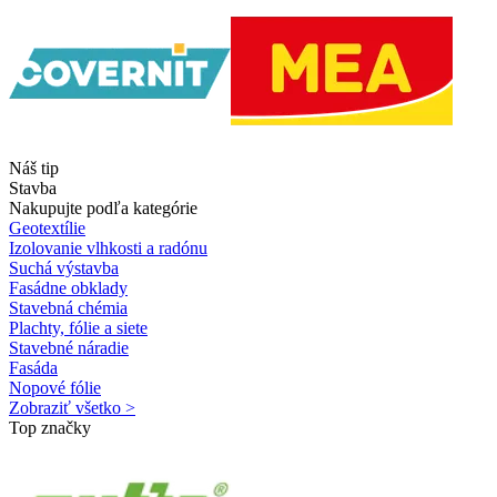
Náš tip
Stavba
Nakupujte podľa kategórie
Geotextílie
Izolovanie vlhkosti a radónu
Suchá výstavba
Fasádne obklady
Stavebná chémia
Plachty, fólie a siete
Stavebné náradie
Fasáda
Nopové fólie
Zobraziť všetko >
Top značky