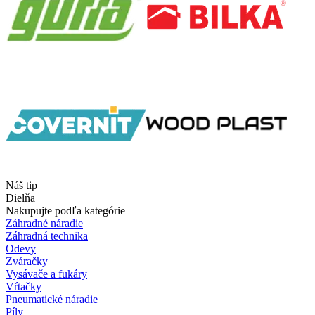
Náš tip
Dielňa
Nakupujte podľa kategórie
Záhradné náradie
Záhradná technika
Odevy
Zváračky
Vysávače a fukáry
Vŕtačky
Pneumatické náradie
Píly