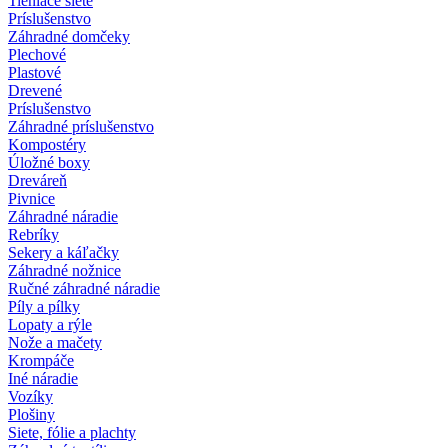
Tieniace siete
Príslušenstvo
Záhradné domčeky
Plechové
Plastové
Drevené
Príslušenstvo
Záhradné príslušenstvo
Kompostéry
Úložné boxy
Dreváreň
Pivnice
Záhradné náradie
Rebríky
Sekery a káľačky
Záhradné nožnice
Ručné záhradné náradie
Píly a pílky
Lopaty a rýle
Nože a mačety
Krompáče
Iné náradie
Vozíky
Plošiny
Siete, fólie a plachty