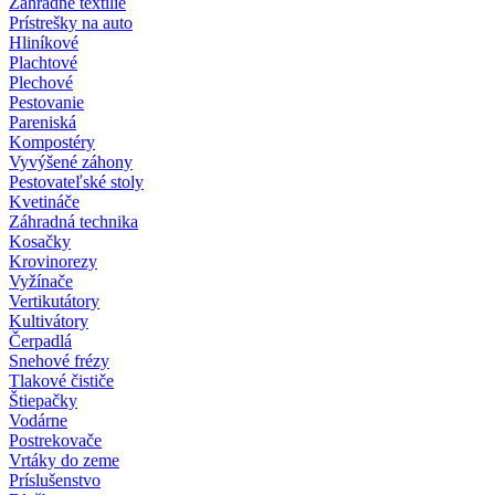
Záhradné textílie
Prístrešky na auto
Hliníkové
Plachtové
Plechové
Pestovanie
Pareniská
Kompostéry
Vyvýšené záhony
Pestovateľské stoly
Kvetináče
Záhradná technika
Kosačky
Krovinorezy
Vyžínače
Vertikutátory
Kultivátory
Čerpadlá
Snehové frézy
Tlakové čističe
Štiepačky
Vodárne
Postrekovače
Vrtáky do zeme
Príslušenstvo