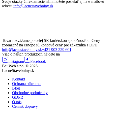
Svoje otázky či reklamácie nám môžete posielať aj na e-mailovú
adresu.
info@lacnestavebniny.sk
Tovar rozvážame po celej SR kuriérskou spoločnosťou. Ceny
zobrazené na eshope sú koncové ceny pre zákazníka s DPH.
info@lacnestavebniny.sk
+421 903 229 601
Viac o našich produktoch nájdete na
Instagram
Facebook
BauWeb s.r.o. © 2026
LacneStavebniny.sk
Kontakt
Ochrana súkromia
Blog
Obchodné podmienky
GDPR
O nás
Cenník dopravy