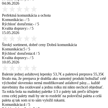
04.06.2026
Perfektná komunikácia a ochota
Komunikácia:
-
/ 5
Rýchlosť doručenia:
-
/ 5
Kvalita dopravy:
-
/ 5
15.05.2026
Široký sortiment, dobré ceny Dobrá komunikácia
Komunikácia:
5
/ 5
Rýchlosť doručenia:
4
/ 5
Kvalita dopravy:
-
/ 5
10.05.2026
Balenie jednej asfaltovej lepenky 53,7€ a paletová preprava 55,35€
štvalo ma, že prerpava je drahšia ako samotný produkt bohužiaľ celé
východné slovensko nemá modifikované asfaltové pásy.... každé
stavebniny iba oxidované a jednu rolku mi nikto nechcel objednať.
Ta rokla bola na malinkej paletke 1/3 z palety tak prečo účtujete
cenu celej palety mali by ste to rozdeliť na polovičná paleta a celá
paleta aj tak som si to sám vyložil rukami.
Komunikácia:
4
/ 5