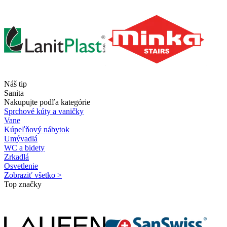
Náš tip
Sanita
Nakupujte podľa kategórie
Sprchové kúty a vaničky
Vane
Kúpeľňový nábytok
Umývadlá
WC a bidety
Zrkadlá
Osvetlenie
Zobraziť všetko >
Top značky