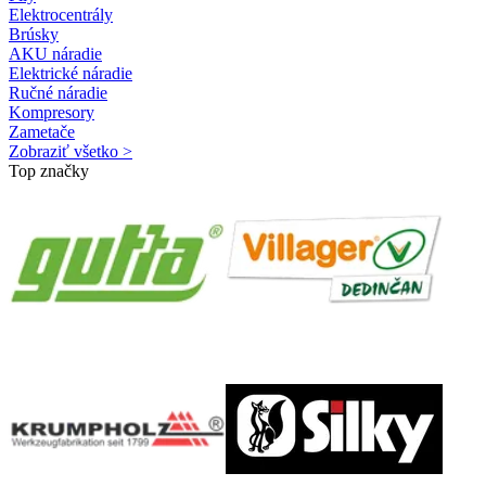
Elektrocentrály
Brúsky
AKU náradie
Elektrické náradie
Ručné náradie
Kompresory
Zametače
Zobraziť všetko >
Top značky