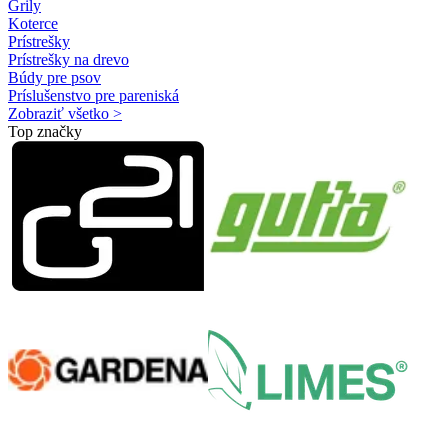
Grily
Koterce
Prístrešky
Prístrešky na drevo
Búdy pre psov
Príslušenstvo pre pareniská
Zobraziť všetko >
Top značky