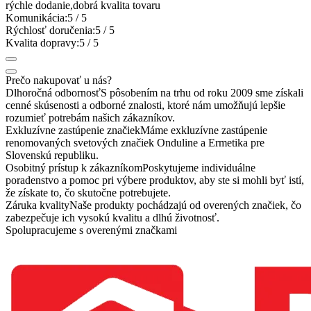
rýchle dodanie,dobrá kvalita tovaru
Komunikácia:
5
/ 5
Rýchlosť doručenia:
5
/ 5
Kvalita dopravy:
5
/ 5
Prečo nakupovať u nás?
Dlhoročná odbornosť
S pôsobením na trhu od roku 2009 sme získali
cenné skúsenosti a odborné znalosti, ktoré nám umožňujú lepšie
rozumieť potrebám našich zákazníkov.
Exkluzívne zastúpenie značiek
Máme exkluzívne zastúpenie
renomovaných svetových značiek Onduline a Ermetika pre
Slovenskú republiku.
Osobitný prístup k zákazníkom
Poskytujeme individuálne
poradenstvo a pomoc pri výbere produktov, aby ste si mohli byť istí,
že získate to, čo skutočne potrebujete.
Záruka kvality
Naše produkty pochádzajú od overených značiek, čo
zabezpečuje ich vysokú kvalitu a dlhú životnosť.
Spolupracujeme s overenými značkami