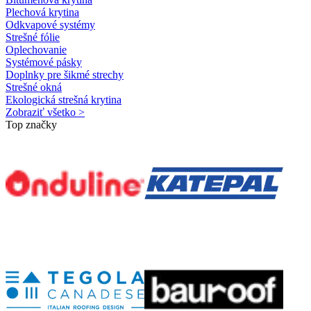
Plechová krytina
Odkvapové systémy
Strešné fólie
Oplechovanie
Systémové pásky
Doplnky pre šikmé strechy
Strešné okná
Ekologická strešná krytina
Zobraziť všetko >
Top značky