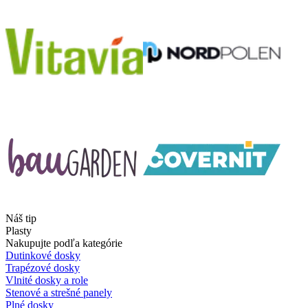
Náš tip
Plasty
Nakupujte podľa kategórie
Dutinkové dosky
Trapézové dosky
Vlnité dosky a role
Stenové a strešné panely
Plné dosky