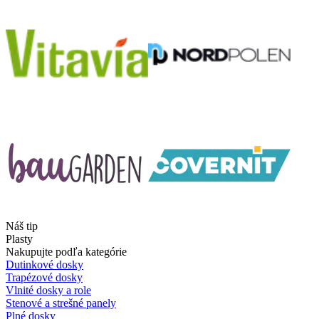
Náš tip
Plasty
Nakupujte podľa kategórie
Dutinkové dosky
Trapézové dosky
Vlnité dosky a role
Stenové a strešné panely
Plné dosky