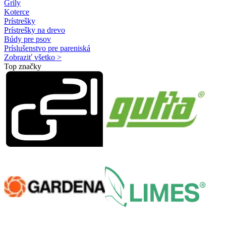
Grily
Koterce
Prístrešky
Prístrešky na drevo
Búdy pre psov
Príslušenstvo pre pareniská
Zobraziť všetko >
Top značky