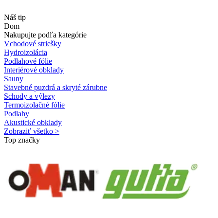
Náš tip
Dom
Nakupujte podľa kategórie
Vchodové striešky
Hydroizolácia
Podlahové fólie
Interiérové obklady
Sauny
Stavebné puzdrá a skryté zárubne
Schody a výlezy
Termoizolačné fólie
Podlahy
Akustické obklady
Zobraziť všetko >
Top značky