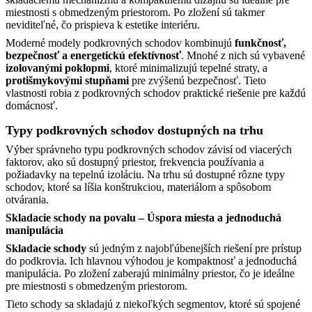
miestnosti s obmedzeným priestorom. Po zložení sú takmer
neviditeľné, čo prispieva k estetike interiéru.
Moderné modely podkrovných schodov kombinujú
funkčnosť,
bezpečnosť a energetickú efektívnosť
. Mnohé z nich sú vybavené
izolovanými poklopmi
, ktoré minimalizujú tepelné straty, a
protišmykovými stupňami
pre zvýšenú bezpečnosť. Tieto
vlastnosti robia z podkrovných schodov praktické riešenie pre každú
domácnosť.
Typy podkrovných schodov dostupných na trhu
Výber správneho typu podkrovných schodov závisí od viacerých
faktorov, ako sú dostupný priestor, frekvencia používania a
požiadavky na tepelnú izoláciu. Na trhu sú dostupné rôzne typy
schodov, ktoré sa líšia konštrukciou, materiálom a spôsobom
otvárania.
Skladacie schody na povalu – Úspora miesta a jednoduchá
manipulácia
Skladacie schody
sú jedným z najobľúbenejších riešení pre prístup
do podkrovia. Ich hlavnou výhodou je kompaktnosť a jednoduchá
manipulácia. Po zložení zaberajú minimálny priestor, čo je ideálne
pre miestnosti s obmedzeným priestorom.
Tieto schody sa skladajú z niekoľkých segmentov, ktoré sú spojené