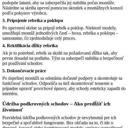
podoprie latami, aby sa zabezpečila jej stabilita počas montáže.
Následne sa skriňa upevní pomocou skrutiek a montážnych konzol
podľa pokynov výrobcu.
3. Pripojenie rebríka a poklopu
Po upevnení skrine sa pripojí rebrík a poklop. Niektoré modely,
umožňujú montáž jednotlivých častí – boxu, rebríka a poklopu –
samostatne, čo zjednodušuje celý proces.
4. Rektifikácia dĺžky rebríka
Ak je to potrebné, rebrík sa skráti na požadovanú dĺžku tak, aby
pevne dosadal na podlahu. Tým sa zabezpečí stabilita a bezpečnosť
pri používaní schodov. ​
5. Dokončovacie práce
Po úspešnej montáži sa odstránia dočasné podpery a skontroluje sa
funkčnosť schodov. Odporúča sa tiež skontrolovať tesnenie a
prípadne upraviť povrchové úpravy, aby schody esteticky zapadli do
interiéru.​
Údržba podkrovných schodov – Ako predĺžiť ich
životnosť
Pravidelná údržba podkrovných schodov je nevyhnutná pre ich
bezpečné a spoľahlivé fungovanie. Bez ohľadu na to, či ide o
drevené, kovové alebo kombinované modely, správna starostlivosť