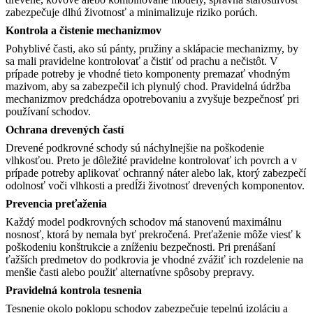
zabezpečuje dlhú životnosť a minimalizuje riziko porúch.​
Kontrola a čistenie mechanizmov
Pohyblivé časti, ako sú pánty, pružiny a sklápacie mechanizmy, by
sa mali pravidelne kontrolovať a čistiť od prachu a nečistôt. V
prípade potreby je vhodné tieto komponenty premazať vhodným
mazivom, aby sa zabezpečil ich plynulý chod. Pravidelná údržba
mechanizmov predchádza opotrebovaniu a zvyšuje bezpečnosť pri
používaní schodov.​
Ochrana drevených častí
Drevené podkrovné schody sú náchylnejšie na poškodenie
vlhkosťou. Preto je dôležité pravidelne kontrolovať ich povrch a v
prípade potreby aplikovať ochranný náter alebo lak, ktorý zabezpečí
odolnosť voči vlhkosti a predĺži životnosť drevených komponentov.​
Prevencia preťaženia
Každý model podkrovných schodov má stanovenú maximálnu
nosnosť, ktorá by nemala byť prekročená. Preťaženie môže viesť k
poškodeniu konštrukcie a zníženiu bezpečnosti. Pri prenášaní
ťažších predmetov do podkrovia je vhodné zvážiť ich rozdelenie na
menšie časti alebo použiť alternatívne spôsoby prepravy.​
Pravidelná kontrola tesnenia
Tesnenie okolo poklopu schodov zabezpečuje tepelnú izoláciu a