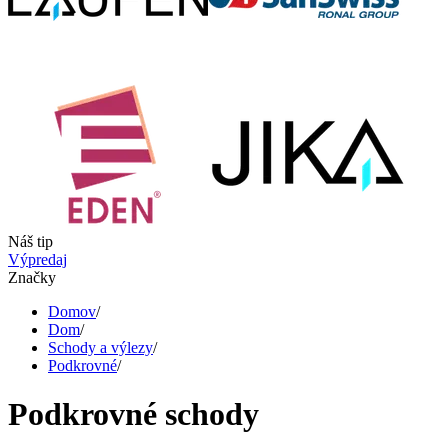
Náš tip
Výpredaj
Značky
Domov
/
Dom
/
Schody a výlezy
/
Podkrovné
/
Podkrovné schody