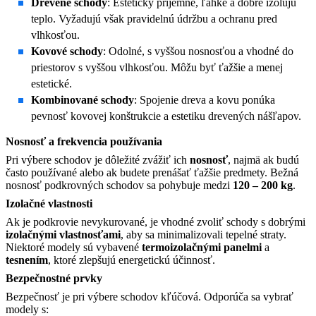
Drevené schody
: Esteticky príjemné, ľahké a dobre izolujú
teplo. Vyžadujú však pravidelnú údržbu a ochranu pred
vlhkosťou.
Kovové schody
: Odolné, s vyššou nosnosťou a vhodné do
priestorov s vyššou vlhkosťou. Môžu byť ťažšie a menej
estetické.
Kombinované schody
: Spojenie dreva a kovu ponúka
pevnosť kovovej konštrukcie a estetiku drevených nášľapov.
Nosnosť a frekvencia používania
Pri výbere schodov je dôležité zvážiť ich
nosnosť
, najmä ak budú
často používané alebo ak budete prenášať ťažšie predmety. Bežná
nosnosť podkrovných schodov sa pohybuje medzi
120 – 200 kg
.
Izolačné vlastnosti
Ak je podkrovie nevykurované, je vhodné zvoliť schody s dobrými
izolačnými vlastnosťami
, aby sa minimalizovali tepelné straty.
Niektoré modely sú vybavené
termoizolačnými panelmi
a
tesnením
, ktoré zlepšujú energetickú účinnosť.
Bezpečnostné prvky
Bezpečnosť je pri výbere schodov kľúčová. Odporúča sa vybrať
modely s: