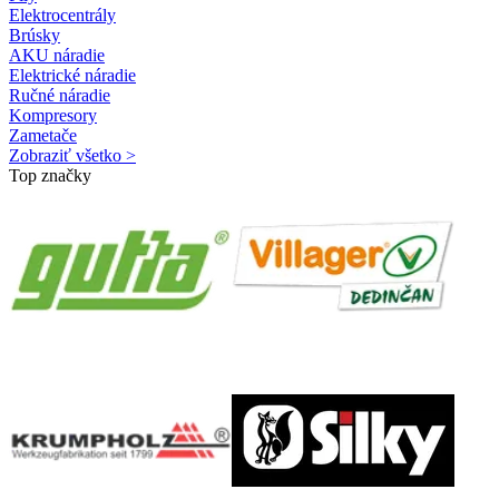
Elektrocentrály
Brúsky
AKU náradie
Elektrické náradie
Ručné náradie
Kompresory
Zametače
Zobraziť všetko >
Top značky