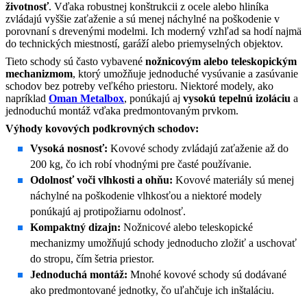
životnosť
. Vďaka robustnej konštrukcii z ocele alebo hliníka
zvládajú vyššie zaťaženie a sú menej náchylné na poškodenie v
porovnaní s drevenými modelmi. Ich moderný vzhľad sa hodí najmä
do technických miestností, garáží alebo priemyselných objektov.
Tieto schody sú často vybavené
nožnicovým alebo teleskopickým
mechanizmom
, ktorý umožňuje jednoduché vysúvanie a zasúvanie
schodov bez potreby veľkého priestoru. Niektoré modely, ako
napríklad
Oman Metalbox
, ponúkajú aj
vysokú tepelnú izoláciu
a
jednoduchú montáž vďaka predmontovaným prvkom.
Výhody kovových podkrovných schodov:
Vysoká nosnosť:
Kovové schody zvládajú zaťaženie až do
200 kg, čo ich robí vhodnými pre časté používanie.
Odolnosť voči vlhkosti a ohňu:
Kovové materiály sú menej
náchylné na poškodenie vlhkosťou a niektoré modely
ponúkajú aj protipožiarnu odolnosť.
Kompaktný dizajn:
Nožnicové alebo teleskopické
mechanizmy umožňujú schody jednoducho zložiť a uschovať
do stropu, čím šetria priestor.
Jednoduchá montáž:
Mnohé kovové schody sú dodávané
ako predmontované jednotky, čo uľahčuje ich inštaláciu.​