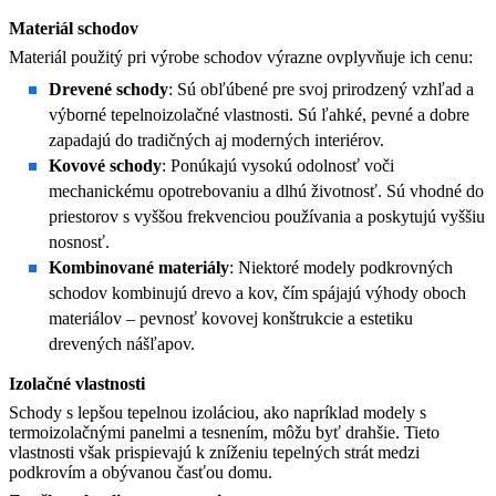
Materiál schodov
Materiál použitý pri výrobe schodov výrazne ovplyvňuje ich cenu:​
Drevené schody
: Sú obľúbené pre svoj prirodzený vzhľad a
výborné tepelnoizolačné vlastnosti. Sú ľahké, pevné a dobre
zapadajú do tradičných aj moderných interiérov.
Kovové schody
: Ponúkajú vysokú odolnosť voči
mechanickému opotrebovaniu a dlhú životnosť. Sú vhodné do
priestorov s vyššou frekvenciou používania a poskytujú vyššiu
nosnosť.
Kombinované materiály
: Niektoré modely podkrovných
schodov kombinujú drevo a kov, čím spájajú výhody oboch
materiálov – pevnosť kovovej konštrukcie a estetiku
drevených nášľapov.
Izolačné vlastnosti
Schody s lepšou tepelnou izoláciou, ako napríklad modely s
termoizolačnými panelmi a tesnením, môžu byť drahšie. Tieto
vlastnosti však prispievajú k zníženiu tepelných strát medzi
podkrovím a obývanou časťou domu.