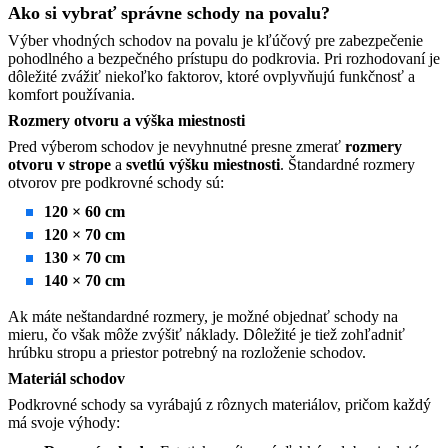
Ako si vybrať správne schody na povalu?
Výber vhodných schodov na povalu je kľúčový pre zabezpečenie
pohodlného a bezpečného prístupu do podkrovia. Pri rozhodovaní je
dôležité zvážiť niekoľko faktorov, ktoré ovplyvňujú funkčnosť a
komfort používania.
Rozmery otvoru a výška miestnosti
Pred výberom schodov je nevyhnutné presne zmerať
rozmery
otvoru v strope
a
svetlú výšku miestnosti
. Štandardné rozmery
otvorov pre podkrovné schody sú:
120 × 60 cm
120 × 70 cm
130 × 70 cm
140 × 70 cm
Ak máte neštandardné rozmery, je možné objednať schody na
mieru, čo však môže zvýšiť náklady. Dôležité je tiež zohľadniť
hrúbku stropu a priestor potrebný na rozloženie schodov.
Materiál schodov
Podkrovné schody sa vyrábajú z rôznych materiálov, pričom každý
má svoje výhody: