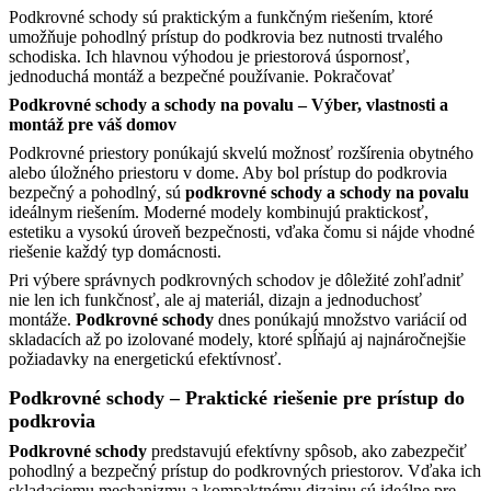
Podkrovné schody sú praktickým a funkčným riešením, ktoré
umožňuje pohodlný prístup do podkrovia bez nutnosti trvalého
schodiska. Ich hlavnou výhodou je priestorová úspornosť,
jednoduchá montáž a bezpečné používanie.
Pokračovať
Podkrovné schody a schody na povalu – Výber, vlastnosti a
montáž pre váš domov
Podkrovné priestory ponúkajú skvelú možnosť rozšírenia obytného
alebo úložného priestoru v dome. Aby bol prístup do podkrovia
bezpečný a pohodlný, sú
podkrovné schody a schody na povalu
ideálnym riešením. Moderné modely kombinujú praktickosť,
estetiku a vysokú úroveň bezpečnosti, vďaka čomu si nájde vhodné
riešenie každý typ domácnosti.
Pri výbere správnych podkrovných schodov je dôležité zohľadniť
nie len ich funkčnosť, ale aj materiál, dizajn a jednoduchosť
montáže.
Podkrovné schody
dnes ponúkajú množstvo variácií od
skladacích až po izolované modely, ktoré spĺňajú aj najnáročnejšie
požiadavky na energetickú efektívnosť.
Podkrovné schody – Praktické riešenie pre prístup do
podkrovia
Podkrovné schody
predstavujú efektívny spôsob, ako zabezpečiť
pohodlný a bezpečný prístup do podkrovných priestorov. Vďaka ich
skladaciemu mechanizmu a kompaktnému dizajnu sú ideálne pre