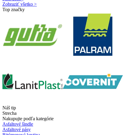
Zobraziť všetko >
Top značky
Náš tip
Strecha
Nakupujte podľa kategórie
Asfaltové šindle
Asfaltové pásy
Bitúmenová krytina