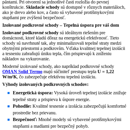
pántami. Pri otvorení sa jednotlivé časti rozložia do pevnej
konštrukcie.
Skladacie schody
sú dostupné v rôznych materiáloch,
ako je drevo alebo kov, a často sú vybavené protišmykovými
stupňami pre zvýšenú bezpečnosť.
Izolované podkrovné schody – Tepelná úspora pre váš dom
Izolované podkrovné schody
sú ideálnym riešením pre
domácnosti, ktoré kladú dôraz na energetickú efektívnosť. Tieto
schody sú navrhnuté tak, aby minimalizovali tepelné straty medzi
obytnými priestormi a podkrovím. Vďaka kvalitnej tepelnej izolácii
a tesneniu zabraňujú úniku tepla, čím prispievajú k zníženiu
nákladov na vykurovanie.
Moderné izolované schody, ako napríklad podkrovné schody
OMAN Solid Termo
majú súčiniteľ prestupu tepla
U = 1,22
W/m²K
, čo zabezpečuje efektívnu tepelnú izoláciu.
Výhody izolovaných podkrovných schodov:
Energetická úspora:
Vysoká úroveň tepelnej izolácie znižuje
tepelné straty a prispieva k úspore energie.
Pohodlie:
Kvalitné tesnenie a izolácia zabezpečujú komfortné
prostredie bez prievanu.
Bezpečnosť:
Mnohé modely sú vybavené protišmykovými
stupňami a madlami pre bezpečný pohyb.