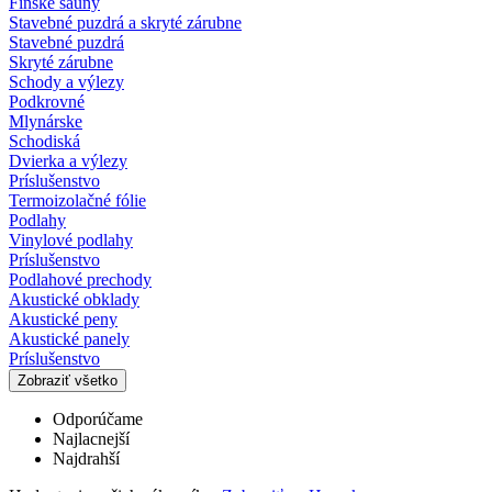
Fínske sauny
Stavebné puzdrá a skryté zárubne
Stavebné puzdrá
Skryté zárubne
Schody a výlezy
Podkrovné
Mlynárske
Schodiská
Dvierka a výlezy
Príslušenstvo
Termoizolačné fólie
Podlahy
Vinylové podlahy
Príslušenstvo
Podlahové prechody
Akustické obklady
Akustické peny
Akustické panely
Príslušenstvo
Zobraziť všetko
Odporúčame
Najlacnejší
Najdrahší