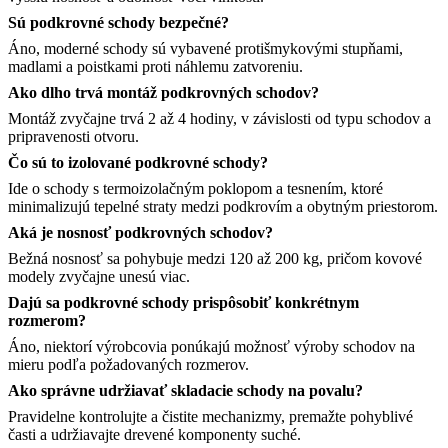
Sú podkrovné schody bezpečné?
Áno, moderné schody sú vybavené protišmykovými stupňami,
madlami a poistkami proti náhlemu zatvoreniu.
Ako dlho trvá montáž podkrovných schodov?
Montáž zvyčajne trvá 2 až 4 hodiny, v závislosti od typu schodov a
pripravenosti otvoru.​
Čo sú to izolované podkrovné schody?
Ide o schody s termoizolačným poklopom a tesnením, ktoré
minimalizujú tepelné straty medzi podkrovím a obytným priestorom.​
Aká je nosnosť podkrovných schodov?
Bežná nosnosť sa pohybuje medzi 120 až 200 kg, pričom kovové
modely zvyčajne unesú viac.​
Dajú sa podkrovné schody prispôsobiť konkrétnym
rozmerom?
Áno, niektorí výrobcovia ponúkajú možnosť výroby schodov na
mieru podľa požadovaných rozmerov.​
Ako správne udržiavať skladacie schody na povalu?
Pravidelne kontrolujte a čistite mechanizmy, premažte pohyblivé
časti a udržiavajte drevené komponenty suché.​