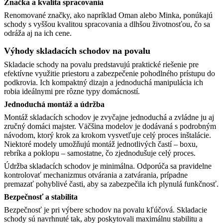
Značka a kvalita spracovania
Renomované značky, ako napríklad Oman alebo Minka, ponúkajú
schody s vyššou kvalitou spracovania a dlhšou životnosťou, čo sa
odráža aj na ich cene. ​
Výhody skladacích schodov na povalu
Skladacie schody na povalu predstavujú praktické riešenie pre
efektívne využitie priestoru a zabezpečenie pohodlného prístupu do
podkrovia. Ich kompaktný dizajn a jednoduchá manipulácia ich
robia ideálnymi pre rôzne typy domácností.
Jednoduchá montáž a údržba
Montáž skladacích schodov je zvyčajne jednoduchá a zvládne ju aj
zručný domáci majster. Väčšina modelov je dodávaná s podrobným
návodom, ktorý krok za krokom vysvetľuje celý proces inštalácie.
Niektoré modely umožňujú montáž jednotlivých častí – boxu,
rebríka a poklopu – samostatne, čo zjednodušuje celý proces.
Údržba skladacích schodov je minimálna. Odporúča sa pravidelne
kontrolovať mechanizmus otvárania a zatvárania, prípadne
premazať pohyblivé časti, aby sa zabezpečila ich plynulá funkčnosť.​
Bezpečnosť a stabilita
Bezpečnosť je pri výbere schodov na povalu kľúčová. Skladacie
schody sú navrhnuté tak, aby poskytovali maximálnu stabilitu a