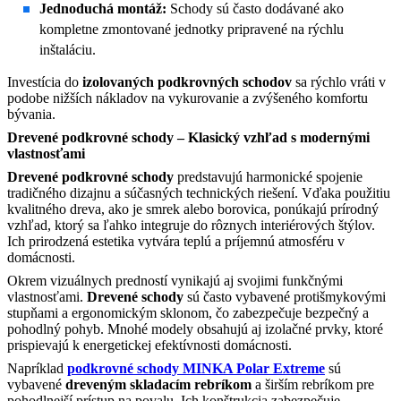
Jednoduchá montáž:
Schody sú často dodávané ako
kompletne zmontované jednotky pripravené na rýchlu
inštaláciu.
Investícia do
izolovaných podkrovných schodov
sa rýchlo vráti v
podobe nižších nákladov na vykurovanie a zvýšeného komfortu
bývania.
Drevené podkrovné schody – Klasický vzhľad s modernými
vlastnosťami
Drevené podkrovné schody
predstavujú harmonické spojenie
tradičného dizajnu a súčasných technických riešení. Vďaka použitiu
kvalitného dreva, ako je smrek alebo borovica, ponúkajú prírodný
vzhľad, ktorý sa ľahko integruje do rôznych interiérových štýlov.
Ich prirodzená estetika vytvára teplú a príjemnú atmosféru v
domácnosti.
Okrem vizuálnych predností vynikajú aj svojimi funkčnými
vlastnosťami.
Drevené schody
sú často vybavené protišmykovými
stupňami a ergonomickým sklonom, čo zabezpečuje bezpečný a
pohodlný pohyb. Mnohé modely obsahujú aj izolačné prvky, ktoré
prispievajú k energetickej efektívnosti domácnosti.
Napríklad
podkrovné schody MINKA Polar Extreme
sú
vybavené
dreveným skladacím rebríkom
a širším rebríkom pre
pohodlnejší prístup na povalu. Ich konštrukcia zabezpečuje