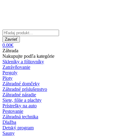
Zavrieť
0.00€
Záhrada
Nakupujte podľa kategórie
Skleníky a fóliovníky
Zatrávňovanie
Pergoly
Ploty
Záhradné domčeky
Záhradné príslušenstvo
Záhradné náradie
Siete, fólie a plachty
Prístrešky na auto
Pestovanie
Záhradná technika
Dlažba
Detský program
Sauny