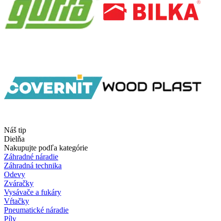
Náš tip
Dielňa
Nakupujte podľa kategórie
Záhradné náradie
Záhradná technika
Odevy
Zváračky
Vysávače a fukáry
Vŕtačky
Pneumatické náradie
Píly