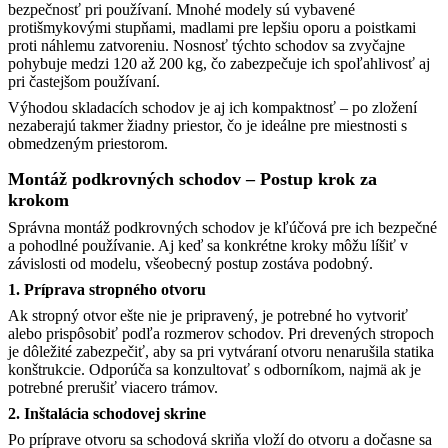
bezpečnosť pri používaní. Mnohé modely sú vybavené
protišmykovými stupňami, madlami pre lepšiu oporu a poistkami
proti náhlemu zatvoreniu. Nosnosť týchto schodov sa zvyčajne
pohybuje medzi 120 až 200 kg, čo zabezpečuje ich spoľahlivosť aj
pri častejšom používaní. ​
Výhodou skladacích schodov je aj ich kompaktnosť – po zložení
nezaberajú takmer žiadny priestor, čo je ideálne pre miestnosti s
obmedzeným priestorom.
Montáž podkrovných schodov – Postup krok za
krokom
Správna montáž podkrovných schodov je kľúčová pre ich bezpečné
a pohodlné používanie. Aj keď sa konkrétne kroky môžu líšiť v
závislosti od modelu, všeobecný postup zostáva podobný.​
1. Príprava stropného otvoru
Ak stropný otvor ešte nie je pripravený, je potrebné ho vytvoriť
alebo prispôsobiť podľa rozmerov schodov. Pri drevených stropoch
je dôležité zabezpečiť, aby sa pri vytváraní otvoru nenarušila statika
konštrukcie. Odporúča sa konzultovať s odborníkom, najmä ak je
potrebné prerušiť viacero trámov.
2. Inštalácia schodovej skrine
Po príprave otvoru sa schodová skriňa vloží do otvoru a dočasne sa