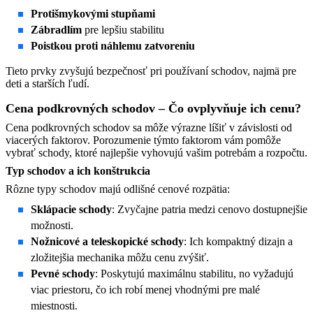
Protišmykovými stupňami
Zábradlím
pre lepšiu stabilitu
Poistkou proti náhlemu zatvoreniu
Tieto prvky zvyšujú bezpečnosť pri používaní schodov, najmä pre
deti a starších ľudí.
Cena podkrovných schodov – Čo ovplyvňuje ich cenu?
Cena podkrovných schodov sa môže výrazne líšiť v závislosti od
viacerých faktorov. Porozumenie týmto faktorom vám pomôže
vybrať schody, ktoré najlepšie vyhovujú vašim potrebám a rozpočtu.​
Typ schodov a ich konštrukcia
Rôzne typy schodov majú odlišné cenové rozpätia:​
Sklápacie schody
: Zvyčajne patria medzi cenovo dostupnejšie
možnosti.
Nožnicové a teleskopické schody
: Ich kompaktný dizajn a
zložitejšia mechanika môžu cenu zvýšiť.
Pevné schody
: Poskytujú maximálnu stabilitu, no vyžadujú
viac priestoru, čo ich robí menej vhodnými pre malé
miestnosti.