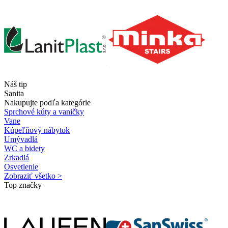
Náš tip
Sanita
Nakupujte podľa kategórie
Sprchové kúty a vaničky
Vane
Kúpeľňový nábytok
Umývadlá
WC a bidety
Zrkadlá
Osvetlenie
Zobraziť všetko >
Top značky