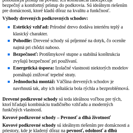
bezpečný a komfortný prístup do podkrovia. Sú ideálnym riešením
pre domácnosti, ktoré kladú dôraz na kvalitu a funkčnosť.​
Výhody drevených podkrovných schodov:
Estetický vzhľad:
Prírodné drevo dodáva interiéru teplý a
klasický charakter.
Pohodlie:
Drevené schody sú príjemné na dotyk, čo oceníte
najmä pri chôdzi naboso.
Bezpečnosť:
Protišmykové stupne a stabilná konštrukcia
zvyšujú bezpečnosť pri používaní.
Energetická úspora:
Izolačné vlastnosti niektorých modelov
pomáhajú znižovať tepelné straty.
Jednoduchá montáž:
Väčšina drevených schodov je
navrhnutá tak, aby ich inštalácia bola rýchla a bezproblémová.
Drevené podkrovné schody
sú teda ideálnou voľbou pre tých,
ktorí hľadajú kombináciu tradičného vzhľadu a moderných
funkčných vlastností.
Kovové podkrovné schody – Pevnosť a dlhá životnosť
Kovové podkrovné schody
sú ideálnym riešením pre domácnosti a
priestory, kde je kladený dôraz na
pevnosť, odolnosť a dlhú