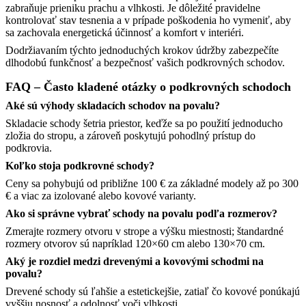
zabraňuje prieniku prachu a vlhkosti. Je dôležité pravidelne
kontrolovať stav tesnenia a v prípade poškodenia ho vymeniť, aby
sa zachovala energetická účinnosť a komfort v interiéri.​
Dodržiavaním týchto jednoduchých krokov údržby zabezpečíte
dlhodobú funkčnosť a bezpečnosť vašich podkrovných schodov.
FAQ – Často kladené otázky o podkrovných schodoch
Aké sú výhody skladacích schodov na povalu?
Skladacie schody šetria priestor, keďže sa po použití jednoducho
zložia do stropu, a zároveň poskytujú pohodlný prístup do
podkrovia.​
Koľko stoja podkrovné schody?
Ceny sa pohybujú od približne 100 € za základné modely až po 300
€ a viac za izolované alebo kovové varianty.​
Ako si správne vybrať schody na povalu podľa rozmerov?
Zmerajte rozmery otvoru v strope a výšku miestnosti; štandardné
rozmery otvorov sú napríklad 120×60 cm alebo 130×70 cm.​
Aký je rozdiel medzi drevenými a kovovými schodmi na
povalu?
Drevené schody sú ľahšie a estetickejšie, zatiaľ čo kovové ponúkajú
vyššiu nosnosť a odolnosť voči vlhkosti.​