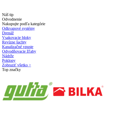
Náš tip
Odvodnenie
Nakupujte podľa kategórie
Odkvapové systémy
Drenáž
Vsakovacie bloky
Revízne šachty
Kanalizačné vpuste
Odvodňovacie žľaby
Nádrže
Poklopy
Zobraziť všetko >
Top značky