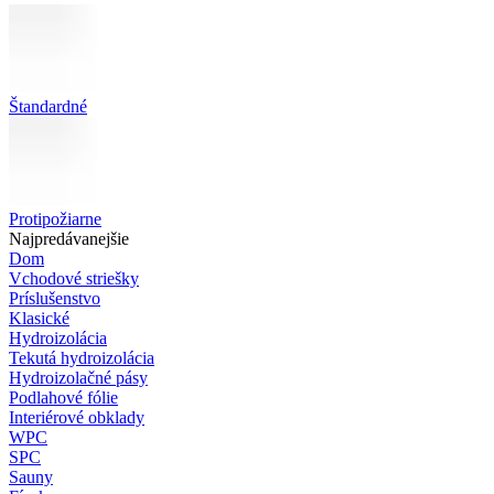
Štandardné
Protipožiarne
Najpredávanejšie
Dom
Vchodové striešky
Príslušenstvo
Klasické
Hydroizolácia
Tekutá hydroizolácia
Hydroizolačné pásy
Podlahové fólie
Interiérové obklady
WPC
SPC
Sauny