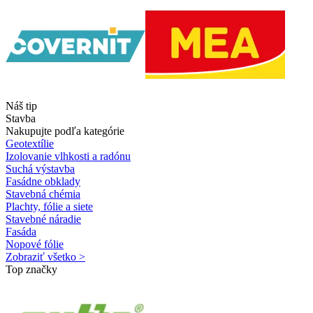
Náš tip
Stavba
Nakupujte podľa kategórie
Geotextílie
Izolovanie vlhkosti a radónu
Suchá výstavba
Fasádne obklady
Stavebná chémia
Plachty, fólie a siete
Stavebné náradie
Fasáda
Nopové fólie
Zobraziť všetko >
Top značky