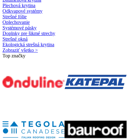
Plechová krytina
Odkvapové systémy
Strešné fólie
Oplechovanie
Systémové pásky
Doplnky pre šikmé strechy
Strešné okná
Ekologická strešná krytina
Zobraziť všetko >
Top značky