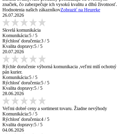
značiek, čo zabezpečuje ich vysokú kvalitu a dlhú životnosť.
Hodnotenia našich zákazníkov
Zobraziť na Heureke
26.07.2026
Skvelá komunikácia
Komunikácia:
5
/ 5
Rýchlosť doručenia:
3
/ 5
Kvalita dopravy:
5
/ 5
20.07.2026
Rýchle doručenie výborná komunikacia ,veľmi milí ochotný
pán kurier.
Komunikácia:
5
/ 5
Rýchlosť doručenia:
5
/ 5
Kvalita dopravy:
5
/ 5
28.06.2026
Veľmi dobré ceny a sortiment tovaru. Žiadne nevýhody
Komunikácia:
5
/ 5
Rýchlosť doručenia:
4
/ 5
Kvalita dopravy:
5
/ 5
04.06.2026