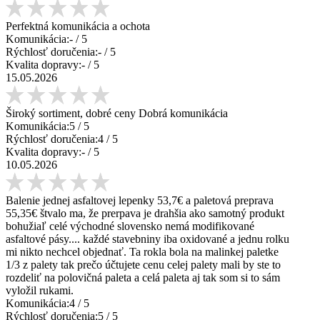
Perfektná komunikácia a ochota
Komunikácia:
-
/ 5
Rýchlosť doručenia:
-
/ 5
Kvalita dopravy:
-
/ 5
15.05.2026
Široký sortiment, dobré ceny Dobrá komunikácia
Komunikácia:
5
/ 5
Rýchlosť doručenia:
4
/ 5
Kvalita dopravy:
-
/ 5
10.05.2026
Balenie jednej asfaltovej lepenky 53,7€ a paletová preprava
55,35€ štvalo ma, že prerpava je drahšia ako samotný produkt
bohužiaľ celé východné slovensko nemá modifikované
asfaltové pásy.... každé stavebniny iba oxidované a jednu rolku
mi nikto nechcel objednať. Ta rokla bola na malinkej paletke
1/3 z palety tak prečo účtujete cenu celej palety mali by ste to
rozdeliť na polovičná paleta a celá paleta aj tak som si to sám
vyložil rukami.
Komunikácia:
4
/ 5
Rýchlosť doručenia:
5
/ 5