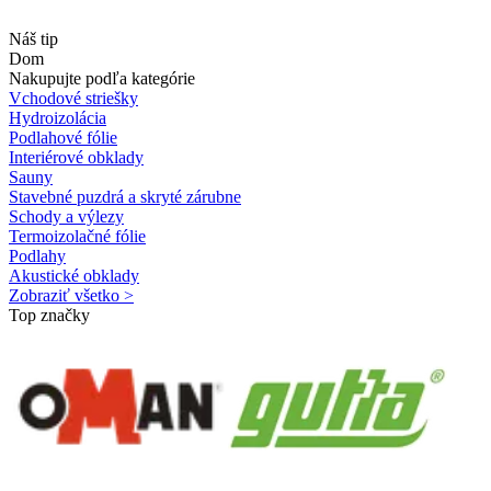
Náš tip
Dom
Nakupujte podľa kategórie
Vchodové striešky
Hydroizolácia
Podlahové fólie
Interiérové obklady
Sauny
Stavebné puzdrá a skryté zárubne
Schody a výlezy
Termoizolačné fólie
Podlahy
Akustické obklady
Zobraziť všetko >
Top značky