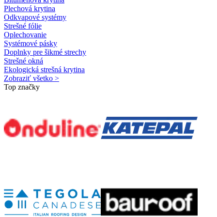
Plechová krytina
Odkvapové systémy
Strešné fólie
Oplechovanie
Systémové pásky
Doplnky pre šikmé strechy
Strešné okná
Ekologická strešná krytina
Zobraziť všetko >
Top značky