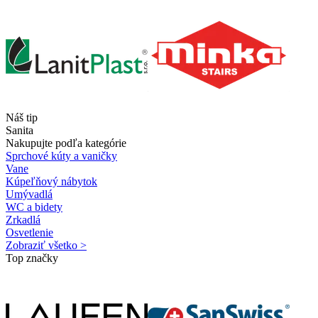
Náš tip
Sanita
Nakupujte podľa kategórie
Sprchové kúty a vaničky
Vane
Kúpeľňový nábytok
Umývadlá
WC a bidety
Zrkadlá
Osvetlenie
Zobraziť všetko >
Top značky