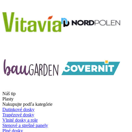
Náš tip
Plasty
Nakupujte podľa kategórie
Dutinkové dosky
Trapézové dosky
Vlnité dosky a role
Stenové a strešné panely
Plné dosky