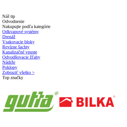
Náš tip
Odvodnenie
Nakupujte podľa kategórie
Odkvapové systémy
Drenáž
Vsakovacie bloky
Revízne šachty
Kanalizačné vpuste
Odvodňovacie žľaby
Nádrže
Poklopy
Zobraziť všetko >
Top značky