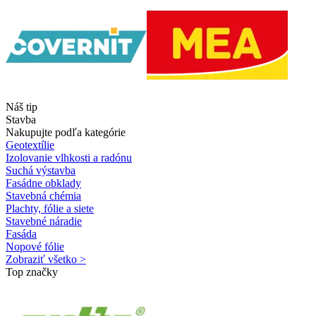
Náš tip
Stavba
Nakupujte podľa kategórie
Geotextílie
Izolovanie vlhkosti a radónu
Suchá výstavba
Fasádne obklady
Stavebná chémia
Plachty, fólie a siete
Stavebné náradie
Fasáda
Nopové fólie
Zobraziť všetko >
Top značky