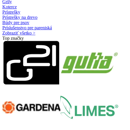
Grily
Koterce
Prístrešky
Prístrešky na drevo
Búdy pre psov
Príslušenstvo pre pareniská
Zobraziť všetko >
Top značky