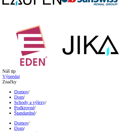
Náš tip
Výpredaj
Značky
Domov
/
Dom
/
Schody a výlezy
/
Podkrovné
/
Štandardné
/
Domov
/
Dom
/