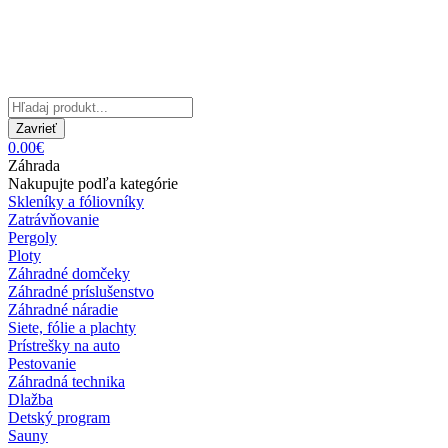
Zavrieť
0.00€
Záhrada
Nakupujte podľa kategórie
Skleníky a fóliovníky
Zatrávňovanie
Pergoly
Ploty
Záhradné domčeky
Záhradné príslušenstvo
Záhradné náradie
Siete, fólie a plachty
Prístrešky na auto
Pestovanie
Záhradná technika
Dlažba
Detský program
Sauny