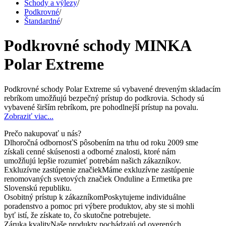
Schody a výlezy
/
Podkrovné
/
Štandardné
/
Podkrovné schody MINKA
Polar Extreme
Podkrovné schody Polar Extreme sú vybavené dreveným skladacím
rebríkom umožňujú bezpečný prístup do podkrovia. Schody sú
vybavené širším rebríkom, pre pohodlnejší prístup na povalu.
Zobraziť viac...
Prečo nakupovať u nás?
Dlhoročná odbornosť
S pôsobením na trhu od roku 2009 sme
získali cenné skúsenosti a odborné znalosti, ktoré nám
umožňujú lepšie rozumieť potrebám našich zákazníkov.
Exkluzívne zastúpenie značiek
Máme exkluzívne zastúpenie
renomovaných svetových značiek Onduline a Ermetika pre
Slovenskú republiku.
Osobitný prístup k zákazníkom
Poskytujeme individuálne
poradenstvo a pomoc pri výbere produktov, aby ste si mohli
byť istí, že získate to, čo skutočne potrebujete.
Záruka kvality
Naše produkty pochádzajú od overených