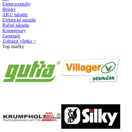
Elektrocentrály
Brúsky
AKU náradie
Elektrické náradie
Ručné náradie
Kompresory
Zametače
Zobraziť všetko >
Top značky