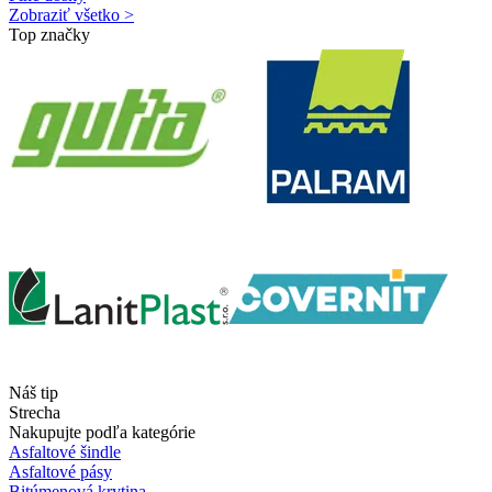
Zobraziť všetko >
Top značky
Náš tip
Strecha
Nakupujte podľa kategórie
Asfaltové šindle
Asfaltové pásy
Bitúmenová krytina