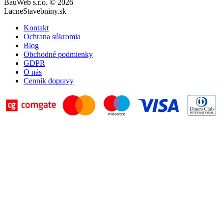
BauWeb s.r.o. © 2026
LacneStavebniny.sk
Kontakt
Ochrana súkromia
Blog
Obchodné podmienky
GDPR
O nás
Cenník dopravy