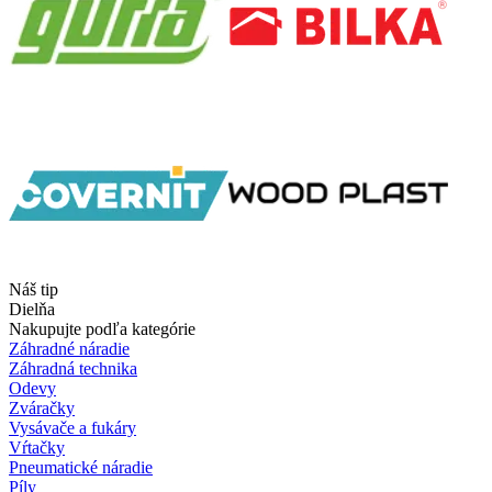
Náš tip
Dielňa
Nakupujte podľa kategórie
Záhradné náradie
Záhradná technika
Odevy
Zváračky
Vysávače a fukáry
Vŕtačky
Pneumatické náradie
Píly