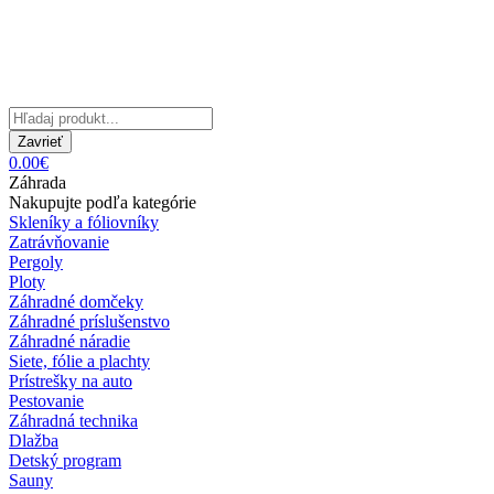
Zavrieť
0.00€
Záhrada
Nakupujte podľa kategórie
Skleníky a fóliovníky
Zatrávňovanie
Pergoly
Ploty
Záhradné domčeky
Záhradné príslušenstvo
Záhradné náradie
Siete, fólie a plachty
Prístrešky na auto
Pestovanie
Záhradná technika
Dlažba
Detský program
Sauny