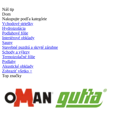
Náš tip
Dom
Nakupujte podľa kategórie
Vchodové striešky
Hydroizolácia
Podlahové fólie
Interiérové obklady
Sauny
Stavebné puzdrá a skryté zárubne
Schody a výlezy
Termoizolačné fólie
Podlahy
Akustické obklady
Zobraziť všetko >
Top značky