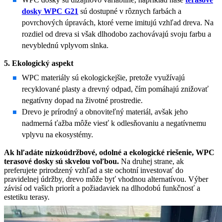
dosky WPC G21
sú dostupné v rôznych farbách a
povrchových úpravách, ktoré verne imitujú vzhľad dreva. Na
rozdiel od dreva si však dlhodobo zachovávajú svoju farbu a
nevyblednú vplyvom slnka.
5. Ekologický aspekt
WPC materiály sú ekologickejšie, pretože využívajú
recyklované plasty a drevný odpad, čím pomáhajú znižovať
negatívny dopad na životné prostredie.
Drevo je prírodný a obnoviteľný materiál, avšak jeho
nadmerná ťažba môže viesť k odlesňovaniu a negatívnemu
vplyvu na ekosystémy.
Ak hľadáte nízkoúdržbové, odolné a ekologické riešenie, WPC
terasové dosky sú skvelou voľbou.
Na druhej strane, ak
preferujete prirodzený vzhľad a ste ochotní investovať do
pravidelnej údržby, drevo môže byť vhodnou alternatívou. Výber
závisí od vašich priorít a požiadaviek na dlhodobú funkčnosť a
estetiku terasy.