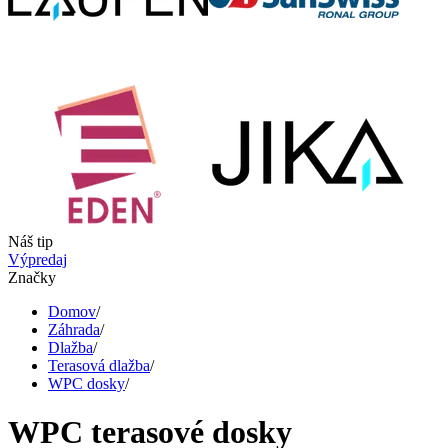
Náš tip
Výpredaj
Značky
Domov
/
Záhrada
/
Dlažba
/
Terasová dlažba
/
WPC dosky
/
WPC terasové dosky