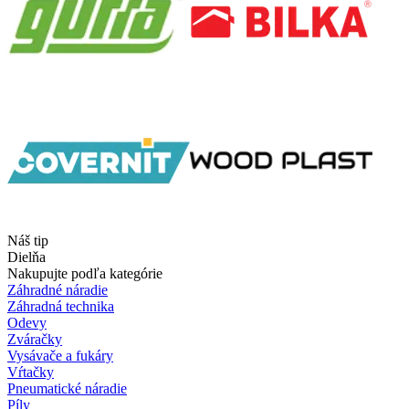
Náš tip
Dielňa
Nakupujte podľa kategórie
Záhradné náradie
Záhradná technika
Odevy
Zváračky
Vysávače a fukáry
Vŕtačky
Pneumatické náradie
Píly