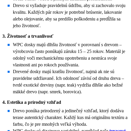
Drevo si vyžaduje pravidelnú údržbu, aby si zachovalo svoju
kvalitu. Každých pár rokov je potrebné brúsenie, lakovanie
alebo olejovanie, aby sa predišlo poškodeniu a predĺžila sa
jeho životnosť.
3. Životnosť a trvanlivosť
WPC dosky majú dlhšiu životnosť v porovnaní s drevom –
výrobcovia často ponúkajú záruku 15 – 25 rokov. Materiál je
odolný voči mechanickému opotrebeniu a nestráca svoje
vlastnosti ani po rokoch používania.
Drevené dosky majú kratšiu životnosť, najmä ak nie sú
pravidelne udržiavané. Ich odolnosť závisí od druhu dreva –
tvrdé exotické dreviny (napr. teak) vydržia dlhšie ako bežné
mäkké drevo (napr. smrek, borovica).
4. Estetika a prírodný vzhľad
Drevo ponúka prirodzený a jedinečný vzhľad, ktorý dodáva
terase autentický charakter. Každý kus má originálnu textúru a
farbu, čo je pre mnohých veľká výhoda.
WPC dosky sú dizajnovo variabilné, napríklad naše
terasové