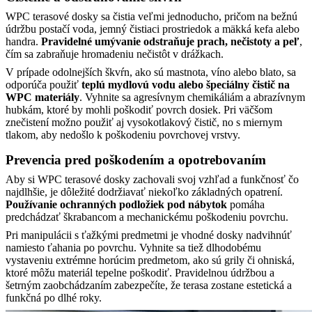
WPC terasové dosky sa čistia veľmi jednoducho, pričom na bežnú
údržbu postačí voda, jemný čistiaci prostriedok a mäkká kefa alebo
handra.
Pravidelné umývanie odstraňuje prach, nečistoty a peľ
,
čím sa zabraňuje hromadeniu nečistôt v drážkach.
V prípade odolnejších škvŕn, ako sú mastnota, víno alebo blato, sa
odporúča použiť
teplú mydlovú vodu alebo špeciálny čistič na
WPC materiály
. Vyhnite sa agresívnym chemikáliám a abrazívnym
hubkám, ktoré by mohli poškodiť povrch dosiek. Pri väčšom
znečistení možno použiť aj vysokotlakový čistič, no s miernym
tlakom, aby nedošlo k poškodeniu povrchovej vrstvy.
Prevencia pred poškodením a opotrebovaním
Aby si WPC terasové dosky zachovali svoj vzhľad a funkčnosť čo
najdlhšie, je dôležité dodržiavať niekoľko základných opatrení.
Používanie ochranných podložiek pod nábytok
pomáha
predchádzať škrabancom a mechanickému poškodeniu povrchu.
Pri manipulácii s ťažkými predmetmi je vhodné dosky nadvihnúť
namiesto ťahania po povrchu. Vyhnite sa tiež dlhodobému
vystaveniu extrémne horúcim predmetom, ako sú grily či ohniská,
ktoré môžu materiál tepelne poškodiť. Pravidelnou údržbou a
šetrným zaobchádzaním zabezpečíte, že terasa zostane estetická a
funkčná po dlhé roky.