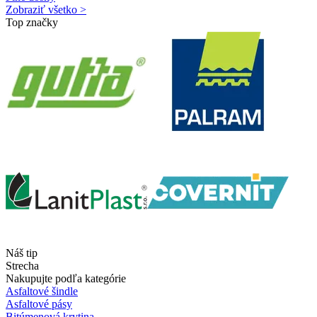
Zobraziť všetko >
Top značky
Náš tip
Strecha
Nakupujte podľa kategórie
Asfaltové šindle
Asfaltové pásy
Bitúmenová krytina