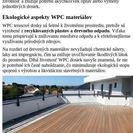
životnosť a znižuje potrebu akýchkoľvek opráv alebo výmeny
jednotlivých dosiek.
Ekologické aspekty WPC materiálov
WPC terasové dosky sú šetrné k životnému prostrediu, pretože sú
vyrobené z
recyklovaných plastov a drevného odpadu
. Vďaka
tomu prispievajú k znižovaniu množstva odpadu a k efektívnejšiemu
využívaniu prírodných zdrojov.
Na rozdiel od drevených materiálov nevyžadujú chemické nátery,
laky ani impregnáciu, čím sa znižuje uvoľňovanie škodlivých látok
do prostredia. Dlhá životnosť WPC dosiek navyše znamená, že nie
je potrebné ich časté nahrádzanie, čo minimalizuje ekologickú stopu
spojenú s výrobou a likvidáciou stavebných materiálov.