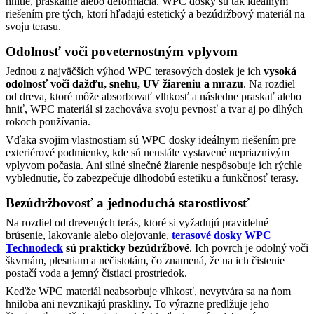
hnitie, praskanie alebo deformácia. WPC dosky sú tak ideálnym
riešením pre tých, ktorí hľadajú estetický a bezúdržbový materiál na
svoju terasu.
Odolnosť voči poveternostným vplyvom
Jednou z najväčších výhod WPC terasových dosiek je ich
vysoká
odolnosť voči dažďu, snehu, UV žiareniu a mrazu
. Na rozdiel
od dreva, ktoré môže absorbovať vlhkosť a následne praskať alebo
hniť, WPC materiál si zachováva svoju pevnosť a tvar aj po dlhých
rokoch používania.
Vďaka svojim vlastnostiam sú WPC dosky ideálnym riešením pre
exteriérové podmienky, kde sú neustále vystavené nepriaznivým
vplyvom počasia. Ani silné slnečné žiarenie nespôsobuje ich rýchle
vyblednutie, čo zabezpečuje dlhodobú estetiku a funkčnosť terasy.
Bezúdržbovosť a jednoduchá starostlivosť
Na rozdiel od drevených terás, ktoré si vyžadujú pravidelné
brúsenie, lakovanie alebo olejovanie,
terasové dosky WPC
Technodeck
sú
prakticky bezúdržbové
. Ich povrch je odolný voči
škvrnám, plesniam a nečistotám, čo znamená, že na ich čistenie
postačí voda a jemný čistiaci prostriedok.
Keďže WPC materiál neabsorbuje vlhkosť, nevytvára sa na ňom
hniloba ani nevznikajú praskliny. To výrazne predlžuje jeho