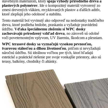
stavebným materiálom, ktorý
spája výhody prírodného dreva a
plastových polymérov
. Ide o kompozitný materiál vytvorený zo
zmesi drevených vlákien, recyklovaných plastov a ďalších aditív,
ktoré zlepšujú jeho odolnosť a stabilitu.
Tento materiál bol vyvinutý ako odpoveď na nedostatky tradičného
dreva, ktoré podlieha hnilobe, praskaniu a vyžaduje pravidelnú
údržbu.
Vďaka špeciálnemu zloženiu si WPC dosky
zachovávajú prirodzený vzhľad dreva
, no zároveň sú odolné
voči poveternostným vplyvom, UV žiareniu, škodcom a plesniam.
WPC terasové dosky sa vyznačujú vysokou pevnosťou,
tvarovou stálosťou a dlhou životnosťou
, pričom si nevyžadujú
náročnú údržbu. Sú ideálnou voľbou pre tých, ktorí hľadajú
estetické a praktické riešenie pre svoje vonkajšie priestory, ako sú
terasy, balkóny, chodníky či altánky.