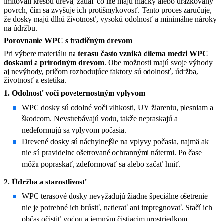
imitovali kresbu dreva, zatiaľ čo iné majú hladký alebo drážkovaný
povrch, čím sa zvyšuje ich protišmykovosť. Tento proces zaručuje,
že dosky majú dlhú životnosť, vysokú odolnosť a minimálne nároky
na údržbu.
Porovnanie WPC s tradičným drevom
Pri výbere materiálu na
terasu často vzniká dilema medzi WPC
doskami a prírodným drevom
. Obe možnosti majú svoje výhody
aj nevýhody, pričom rozhodujúce faktory sú odolnosť, údržba,
životnosť a estetika.
1. Odolnosť voči poveternostným vplyvom
WPC dosky sú odolné voči vlhkosti, UV žiareniu, plesniam a
škodcom. Nevstrebávajú vodu, takže nepraskajú a
nedeformujú sa vplyvom počasia.
Drevené dosky sú náchylnejšie na vplyvy počasia, najmä ak
nie sú pravidelne ošetrované ochrannými nátermi. Po čase
môžu popraskať, zdeformovať sa alebo začať hniť.
2. Údržba a starostlivosť
WPC terasové dosky nevyžadujú žiadne špeciálne ošetrenie –
nie je potrebné ich brúsiť, natierať ani impregnovať. Stačí ich
občas očistiť vodou a jemným čistiacim prostriedkom.