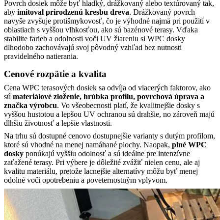
Povrch dosiek môže byť hladký, drážkovaný alebo textúrovaný tak,
aby
imitoval prirodzenú kresbu dreva
. Drážkovaný povrch
navyše zvyšuje protišmykovosť, čo je výhodné najmä pri použití v
oblastiach s vyššou vlhkosťou, ako sú bazénové terasy. Vďaka
stabilite farieb a odolnosti voči UV žiareniu si WPC dosky
dlhodobo zachovávajú svoj pôvodný vzhľad bez nutnosti
pravidelného natierania.
Cenové rozpätie a kvalita
Cena WPC terasových dosiek sa odvíja od viacerých faktorov, ako
sú
materiálové zloženie, hrúbka profilu, povrchová úprava a
značka výrobcu
. Vo všeobecnosti platí, že kvalitnejšie dosky s
vyššou hustotou a lepšou UV ochranou sú drahšie, no zároveň majú
dlhšiu životnosť a lepšie vlastnosti.
Na trhu sú dostupné cenovo dostupnejšie varianty s dutým profilom,
ktoré sú vhodné na menej namáhané plochy. Naopak,
plné WPC
dosky
ponúkajú vyššiu odolnosť a sú ideálne pre intenzívne
zaťažené terasy. Pri výbere je dôležité zvážiť nielen cenu, ale aj
kvalitu materiálu, pretože lacnejšie alternatívy môžu byť menej
odolné voči opotrebeniu a poveternostným vplyvom.