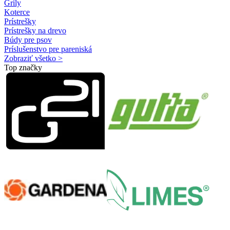
Grily
Koterce
Prístrešky
Prístrešky na drevo
Búdy pre psov
Príslušenstvo pre pareniská
Zobraziť všetko >
Top značky