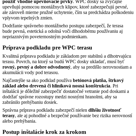
použiť vhodné upevňovacie prvky
. WPC dosky sa zvyčajne
upevňujú pomocou montážnych klipov, ktoré zabezpečujú pevné,
ale zároveň mierne pružné uchytenie, čím sa predchádza poškodeniu
vplyvom tepelných zmien.
Dodržanie správneho montážneho postupu zabezpečí, že terasa
bude pevná, estetická a odolná voči dlhodobému používaniu aj
nepriaznivým poveternostným podmienkam.
Príprava podkladu pre WPC terasu
Kvalitná príprava podkladu je základom pre stabilnú a dlhotrvajúcu
terasu. Povrch, na ktorý sa budú WPC dosky ukladať, musí byť
rovný, pevný a dobre odvodnený
, aby sa predišlo nerovnostiam a
akumulácii vody pod terasou.
Najčastejšie sa ako podklad používa
betónová platňa, štrkový
základ alebo drevená či hliníková nosná konštrukcia
. Pri
inštalácii je dôležité zabezpečiť dostatočné vetranie pod doskami a
dodržať správne rozostupy medzi nosnými hranolmi, aby sa
zabránilo prehýbaniu dosiek.
Správna príprava podkladu zabezpečí nielen
dlhšiu životnosť
terasy
, ale aj pohodlné a bezpečné používanie bez rizika nerovností
alebo prehýbania.
Postup inštalácie krok za krokom