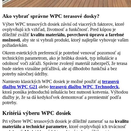
Ako vybrať správne WPC terasové dosky?
Výber WPC terasových dosiek závisí od viacerých faktorov, ktoré
ovplyvňujú ich vzhľad, životnosť a funkčnosť. Pred kúpou je
dôležité zvážiť
kvalitu materiálu, povrchovú úpravu a farebné
možnosti
, aby ste si vybrali produkt, ktorý najlepšie vyhovuje vašim
požiadavkám.
Okrem estetických preferencií je potrebné venovať pozornosť aj
technickým parametrom, ako je hrúbka dosiek, typ inštalácie a
odolnosť voči záťaži. Správne zvolený materiál zabezpečí, že terasa
bude nielen vizuálne príťažlivá, ale aj dlhodobo funkčná a bez
potreby náročnej údržby.
Namiesto klasických WPC dosiek je možné použiť aj
terasovú
dlažbu WPC G21
alebo
terasovú dlažbu WPC Technodeck
,
ktorá ponúka jednoduchú inštaláciu bez nutnosti kotvenia. Výhodou
dlažby je, že sa dá kedykoľvek demontovať a premiestniť podľa
potreby.
Kritériá výberu WPC dosiek
Pri výbere WPC terasových dosiek je dôležité zamerať sa na
kvalitu
materiálu a technické parametre
, ktoré ovplyvňujú ich trvácnosť