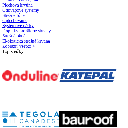
Plechová krytina
Odkvapové systémy
Strešné fólie
Oplechovanie
Systémové pásky
Doplnky pre šikmé strechy
Strešné okná
Ekologická strešná krytina
Zobraziť všetko >
Top značky