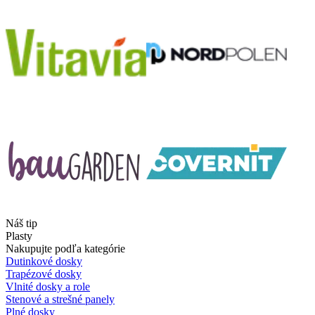
Náš tip
Plasty
Nakupujte podľa kategórie
Dutinkové dosky
Trapézové dosky
Vlnité dosky a role
Stenové a strešné panely
Plné dosky