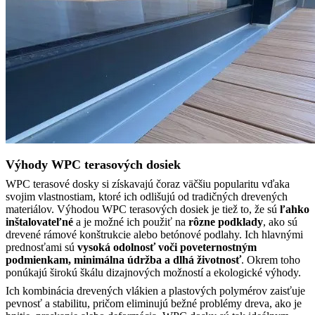
Výhody WPC terasových dosiek
WPC terasové dosky si získavajú čoraz väčšiu popularitu vďaka
svojim vlastnostiam, ktoré ich odlišujú od tradičných drevených
materiálov. Výhodou WPC terasových dosiek je tiež to, že sú
ľahko
inštalovateľné
a je možné ich použiť na
rôzne podklady
, ako sú
drevené rámové konštrukcie alebo betónové podlahy. Ich hlavnými
prednosťami sú
vysoká odolnosť voči poveternostným
podmienkam, minimálna údržba a dlhá životnosť
. Okrem toho
ponúkajú širokú škálu dizajnových možností a ekologické výhody.
Ich kombinácia drevených vlákien a plastových polymérov zaisťuje
pevnosť a stabilitu, pričom eliminujú bežné problémy dreva, ako je