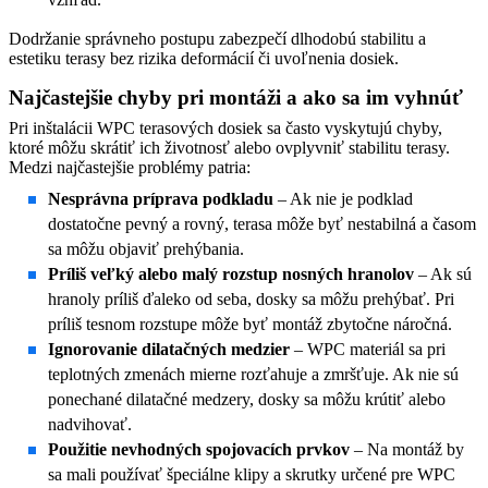
Dodržanie správneho postupu zabezpečí dlhodobú stabilitu a
estetiku terasy bez rizika deformácií či uvoľnenia dosiek.
Najčastejšie chyby pri montáži a ako sa im vyhnúť
Pri inštalácii WPC terasových dosiek sa často vyskytujú chyby,
ktoré môžu skrátiť ich životnosť alebo ovplyvniť stabilitu terasy.
Medzi najčastejšie problémy patria:
Nesprávna príprava podkladu
– Ak nie je podklad
dostatočne pevný a rovný, terasa môže byť nestabilná a časom
sa môžu objaviť prehýbania.
Príliš veľký alebo malý rozstup nosných hranolov
– Ak sú
hranoly príliš ďaleko od seba, dosky sa môžu prehýbať. Pri
príliš tesnom rozstupe môže byť montáž zbytočne náročná.
Ignorovanie dilatačných medzier
– WPC materiál sa pri
teplotných zmenách mierne rozťahuje a zmršťuje. Ak nie sú
ponechané dilatačné medzery, dosky sa môžu krútiť alebo
nadvihovať.
Použitie nevhodných spojovacích prvkov
– Na montáž by
sa mali používať špeciálne klipy a skrutky určené pre WPC