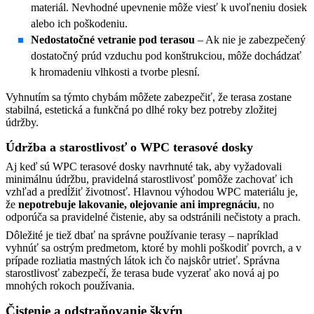
materiál. Nevhodné upevnenie môže viesť k uvoľneniu dosiek
alebo ich poškodeniu.
Nedostatočné vetranie pod terasou
– Ak nie je zabezpečený
dostatočný prúd vzduchu pod konštrukciou, môže dochádzať
k hromadeniu vlhkosti a tvorbe plesní.
Vyhnutím sa týmto chybám môžete zabezpečiť, že terasa zostane
stabilná, estetická a funkčná po dlhé roky bez potreby zložitej
údržby.
Údržba a starostlivosť o WPC terasové dosky
Aj keď sú WPC terasové dosky navrhnuté tak, aby vyžadovali
minimálnu údržbu, pravidelná starostlivosť pomôže zachovať ich
vzhľad a predĺžiť životnosť. Hlavnou výhodou WPC materiálu je,
že
nepotrebuje lakovanie, olejovanie ani impregnáciu
, no
odporúča sa pravidelné čistenie, aby sa odstránili nečistoty a prach.
Dôležité je tiež dbať na správne používanie terasy – napríklad
vyhnúť sa ostrým predmetom, ktoré by mohli poškodiť povrch, a v
prípade rozliatia mastných látok ich čo najskôr utrieť. Správna
starostlivosť zabezpečí, že terasa bude vyzerať ako nová aj po
mnohých rokoch používania.
Čistenie a odstraňovanie škvŕn