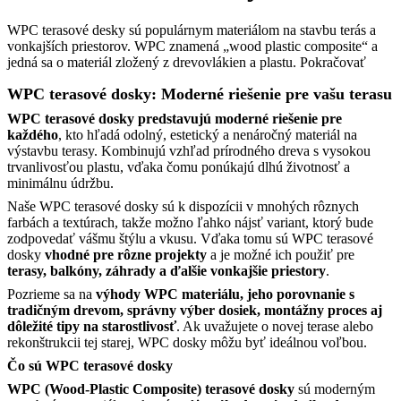
WPC terasové desky sú populárnym materiálom na stavbu terás a
vonkajších priestorov. WPC znamená „wood plastic composite“ a
jedná sa o materiál zložený z drevovlákien a plastu.
Pokračovať
WPC terasové dosky: Moderné riešenie pre vašu terasu
WPC terasové dosky predstavujú moderné riešenie pre
každého
, kto hľadá odolný, estetický a nenáročný materiál na
výstavbu terasy. Kombinujú vzhľad prírodného dreva s vysokou
trvanlivosťou plastu, vďaka čomu ponúkajú dlhú životnosť a
minimálnu údržbu.
Naše WPC terasové dosky sú k dispozícii v mnohých rôznych
farbách a textúrach, takže možno ľahko nájsť variant, ktorý bude
zodpovedať vášmu štýlu a vkusu. Vďaka tomu sú WPC terasové
dosky
vhodné pre rôzne projekty
a je možné ich použiť pre
terasy, balkóny, záhrady a ďalšie vonkajšie priestory
.
Pozrieme sa na
výhody WPC materiálu, jeho porovnanie s
tradičným drevom, správny výber dosiek, montážny proces aj
dôležité tipy na starostlivosť
. Ak uvažujete o novej terase alebo
rekonštrukcii tej starej, WPC dosky môžu byť ideálnou voľbou.
Čo sú WPC terasové dosky
WPC (Wood-Plastic Composite) terasové dosky
sú moderným