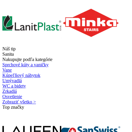
Náš tip
Sanita
Nakupujte podľa kategórie
Sprchové kúty a vaničky
Vane
Kúpeľňový nábytok
Umývadlá
WC a bidety
Zrkadlá
Osvetlenie
Zobraziť všetko >
Top značky