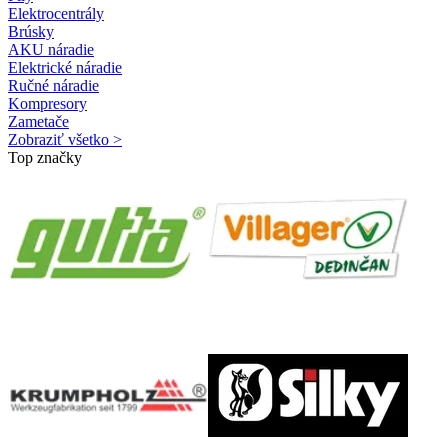
Elektrocentrály
Brúsky
AKU náradie
Elektrické náradie
Ručné náradie
Kompresory
Zametače
Zobraziť všetko >
Top značky