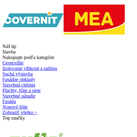
Náš tip
Stavba
Nakupujte podľa kategórie
Geotextílie
Izolovanie vlhkosti a radónu
Suchá výstavba
Fasádne obklady
Stavebná chémia
Plachty, fólie a siete
Stavebné náradie
Fasáda
Nopové fólie
Zobraziť všetko >
Top značky