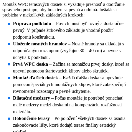
Montáž WPC terasových dosiek si vyžaduje presnosť a dodržanie
správneho postupu, aby bola terasa pevná a odolná. Inštalácia
prebieha v niekoľkých základných krokoch:
Príprava podkladu
– Povrch musí byť rovný a dostatočne
pevný. V prípade štrkového základu je vhodné použiť
podpornú konštrukciu.
Uloženie nosných hranolov
– Nosné hranoly sa ukladajú s
odporúčaným rozstupom (zvyčajne 30 – 40 cm) a pevne sa
uchytia k podkladu.
Prvá WPC doska
– Začína sa montážou prvej dosky, ktorá sa
upevní pomocou štartovacích klipov alebo skrutiek.
Montáž ďalších dosiek
– Každá ďalšia doska sa upevňuje
pomocou špeciálnych montážnych klipov, ktoré zabezpečujú
rovnomerné rozostupy a pevné uchytenie.
Dilatačné medzery
– Počas montáže je potrebné ponechať
malé medzery medzi doskami na kompenzáciu rozťažnosti
materiálu.
Dokončenie terasy
– Po položení všetkých dosiek sa osadia
zakončovacie lišty, ktoré dodajú terase finálny estetický
vzhľad.