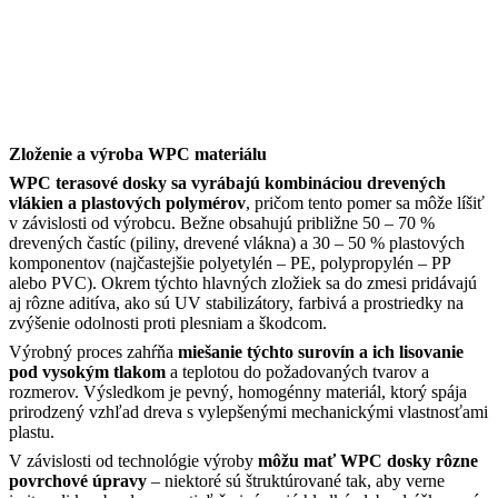
Zloženie a výroba WPC materiálu
WPC terasové dosky sa vyrábajú kombináciou drevených
vlákien a plastových polymérov
, pričom tento pomer sa môže líšiť
v závislosti od výrobcu. Bežne obsahujú približne 50 – 70 %
drevených častíc (piliny, drevené vlákna) a 30 – 50 % plastových
komponentov (najčastejšie polyetylén – PE, polypropylén – PP
alebo PVC). Okrem týchto hlavných zložiek sa do zmesi pridávajú
aj rôzne aditíva, ako sú UV stabilizátory, farbivá a prostriedky na
zvýšenie odolnosti proti plesniam a škodcom.
Výrobný proces zahŕňa
miešanie týchto surovín a ich lisovanie
pod vysokým tlakom
a teplotou do požadovaných tvarov a
rozmerov. Výsledkom je pevný, homogénny materiál, ktorý spája
prirodzený vzhľad dreva s vylepšenými mechanickými vlastnosťami
plastu.
V závislosti od technológie výroby
môžu mať WPC dosky rôzne
povrchové úpravy
– niektoré sú štruktúrované tak, aby verne