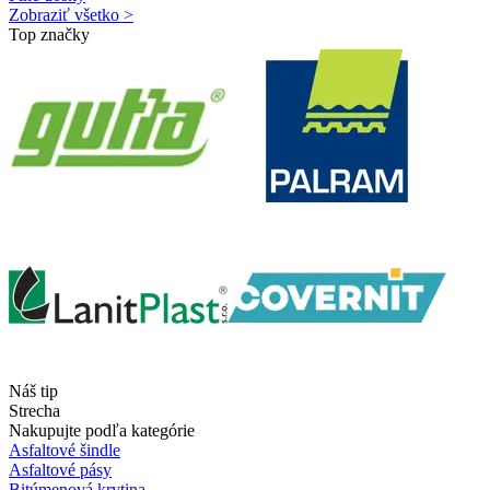
Zobraziť všetko >
Top značky
Náš tip
Strecha
Nakupujte podľa kategórie
Asfaltové šindle
Asfaltové pásy
Bitúmenová krytina