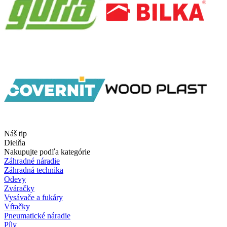
Náš tip
Dielňa
Nakupujte podľa kategórie
Záhradné náradie
Záhradná technika
Odevy
Zváračky
Vysávače a fukáry
Vŕtačky
Pneumatické náradie
Píly