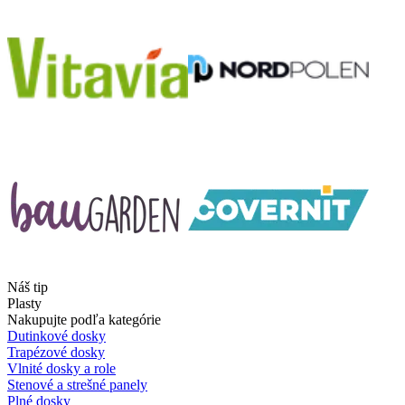
Náš tip
Plasty
Nakupujte podľa kategórie
Dutinkové dosky
Trapézové dosky
Vlnité dosky a role
Stenové a strešné panely
Plné dosky