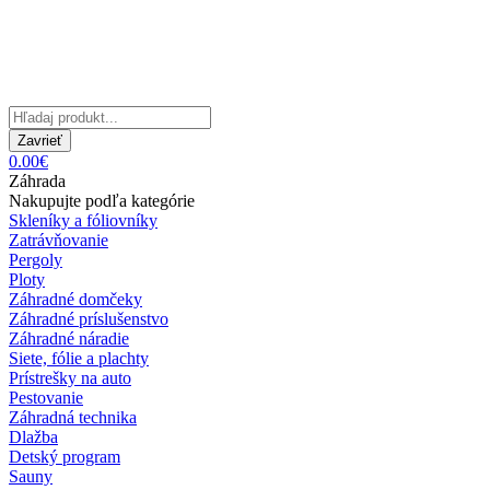
Zavrieť
0.00€
Záhrada
Nakupujte podľa kategórie
Skleníky a fóliovníky
Zatrávňovanie
Pergoly
Ploty
Záhradné domčeky
Záhradné príslušenstvo
Záhradné náradie
Siete, fólie a plachty
Prístrešky na auto
Pestovanie
Záhradná technika
Dlažba
Detský program
Sauny