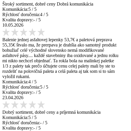
Široký sortiment, dobré ceny Dobrá komunikácia
Komunikácia:
5
/ 5
Rýchlosť doručenia:
4
/ 5
Kvalita dopravy:
-
/ 5
10.05.2026
Balenie jednej asfaltovej lepenky 53,7€ a paletová preprava
55,35€ štvalo ma, že prerpava je drahšia ako samotný produkt
bohužiaľ celé východné slovensko nemá modifikované
asfaltové pásy.... každé stavebniny iba oxidované a jednu rolku
mi nikto nechcel objednať. Ta rokla bola na malinkej paletke
1/3 z palety tak prečo účtujete cenu celej palety mali by ste to
rozdeliť na polovičná paleta a celá paleta aj tak som si to sám
vyložil rukami.
Komunikácia:
4
/ 5
Rýchlosť doručenia:
5
/ 5
Kvalita dopravy:
-
/ 5
23.04.2026
Dobrý sortiment, dobré ceny a príjemná komunikácia
Komunikácia:
5
/ 5
Rýchlosť doručenia:
-
/ 5
Kvalita dopravy:
-
/ 5