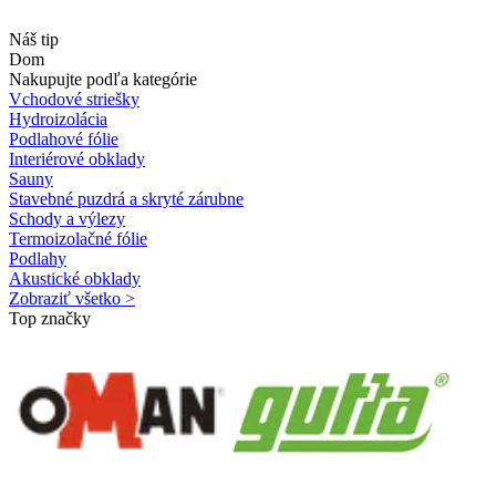
Náš tip
Dom
Nakupujte podľa kategórie
Vchodové striešky
Hydroizolácia
Podlahové fólie
Interiérové obklady
Sauny
Stavebné puzdrá a skryté zárubne
Schody a výlezy
Termoizolačné fólie
Podlahy
Akustické obklady
Zobraziť všetko >
Top značky