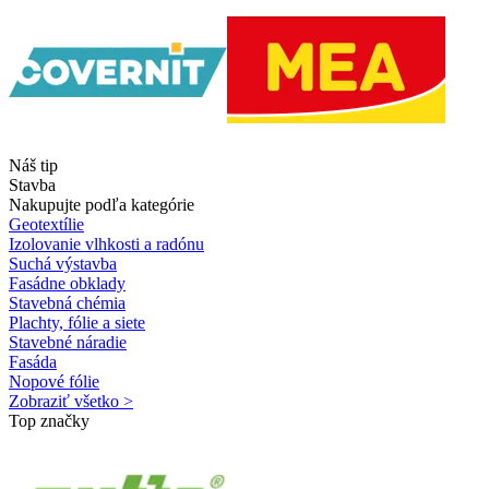
Náš tip
Stavba
Nakupujte podľa kategórie
Geotextílie
Izolovanie vlhkosti a radónu
Suchá výstavba
Fasádne obklady
Stavebná chémia
Plachty, fólie a siete
Stavebné náradie
Fasáda
Nopové fólie
Zobraziť všetko >
Top značky