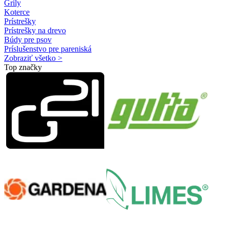
Grily
Koterce
Prístrešky
Prístrešky na drevo
Búdy pre psov
Príslušenstvo pre pareniská
Zobraziť všetko >
Top značky