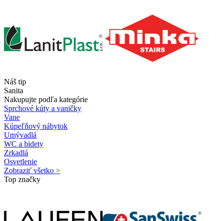
Náš tip
Sanita
Nakupujte podľa kategórie
Sprchové kúty a vaničky
Vane
Kúpeľňový nábytok
Umývadlá
WC a bidety
Zrkadlá
Osvetlenie
Zobraziť všetko >
Top značky