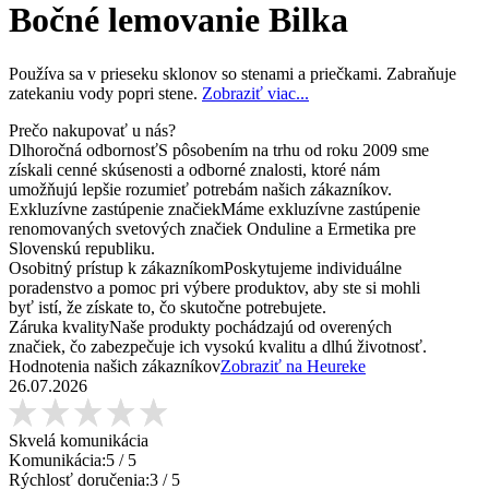
Bočné lemovanie Bilka
Používa sa v prieseku sklonov so stenami a priečkami. Zabraňuje
zatekaniu vody popri stene.
Zobraziť viac...
Prečo nakupovať u nás?
Dlhoročná odbornosť
S pôsobením na trhu od roku 2009 sme
získali cenné skúsenosti a odborné znalosti, ktoré nám
umožňujú lepšie rozumieť potrebám našich zákazníkov.
Exkluzívne zastúpenie značiek
Máme exkluzívne zastúpenie
renomovaných svetových značiek Onduline a Ermetika pre
Slovenskú republiku.
Osobitný prístup k zákazníkom
Poskytujeme individuálne
poradenstvo a pomoc pri výbere produktov, aby ste si mohli
byť istí, že získate to, čo skutočne potrebujete.
Záruka kvality
Naše produkty pochádzajú od overených
značiek, čo zabezpečuje ich vysokú kvalitu a dlhú životnosť.
Hodnotenia našich zákazníkov
Zobraziť na Heureke
26.07.2026
Skvelá komunikácia
Komunikácia:
5
/ 5
Rýchlosť doručenia:
3
/ 5