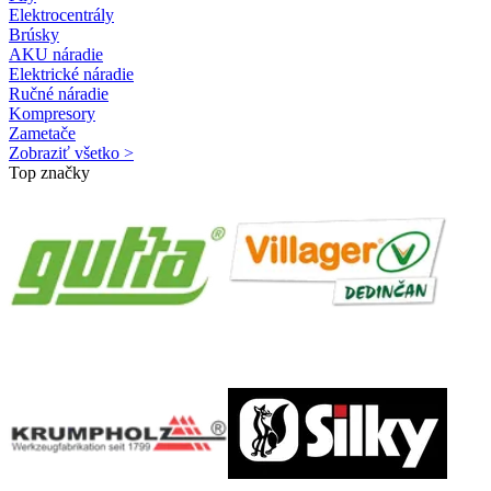
Elektrocentrály
Brúsky
AKU náradie
Elektrické náradie
Ručné náradie
Kompresory
Zametače
Zobraziť všetko >
Top značky