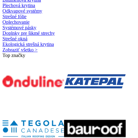
Plechová krytina
Odkvapové systémy
Strešné fólie
Oplechovanie
Systémové pásky
Doplnky pre šikmé strechy
Strešné okná
Ekologická strešná krytina
Zobraziť všetko >
Top značky