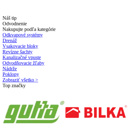
Náš tip
Odvodnenie
Nakupujte podľa kategórie
Odkvapové systémy
Drenáž
Vsakovacie bloky
Revízne šachty
Kanalizačné vpuste
Odvodňovacie žľaby
Nádrže
Poklopy
Zobraziť všetko >
Top značky