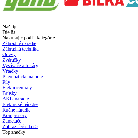
Náš tip
Dielňa
Nakupujte podľa kategórie
Záhradné náradie
Záhradná technika
Odevy
Zváračky
Vysávače a fukáry
Vŕtačky
Pneumatické náradie
Píly
Elektrocentrály
Brúsky
AKU náradie
Elektrické náradie
Ručné náradie
Kompresory
Zametače
Zobraziť všetko >
Top značky