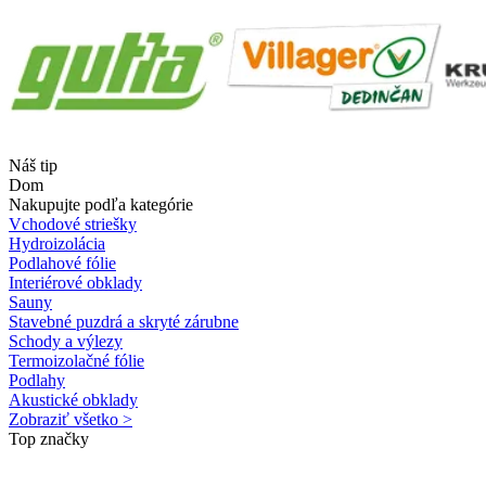
Náš tip
Dom
Nakupujte podľa kategórie
Vchodové striešky
Hydroizolácia
Podlahové fólie
Interiérové obklady
Sauny
Stavebné puzdrá a skryté zárubne
Schody a výlezy
Termoizolačné fólie
Podlahy
Akustické obklady
Zobraziť všetko >
Top značky