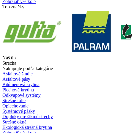
Zobraziť všetko >
Top značky
Náš tip
Strecha
Nakupujte podľa kategórie
Asfaltové šindle
Asfaltové pásy
Bitúmenová krytina
Plechová krytina
Odkvapové systémy
Strešné fólie
Oplechovanie
Systémové pásky
Doplnky pre šikmé strechy
Strešné okná
Ekologická strešná krytina
Zobraziť všetko >