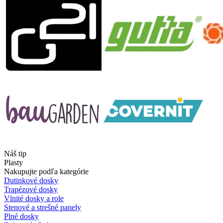
Náš tip
Plasty
Nakupujte podľa kategórie
Dutinkové dosky
Trapézové dosky
Vlnité dosky a role
Stenové a strešné panely
Plné dosky