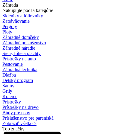
Záhrada
Nakupujte podľa kategórie
Skleníky a fóliovníky
Zatrávňovanie
Pergoly
Ploty
Záhradné domčeky
Záhradné príslušenstvo
Záhradné náradie
Siete, fólie a plachty
Prístrešky na auto
Pestovanie
Záhradná technika
Dlažba
Detský program
Sauny
Grily
Koterce
Prístrešky
Prístrešky na drevo
Búdy pre psov
Príslušenstvo pre pareniská
Zobraziť všetko >
Top značky