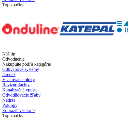
Top značky
Náš tip
Odvodnenie
Nakupujte podľa kategórie
Odkvapové systémy
Drenáž
Vsakovacie bloky
Revízne šachty
Kanalizačné vpuste
Odvodňovacie žľaby
Nádrže
Poklopy
Zobraziť všetko >
Top značky