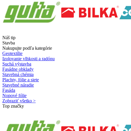
Náš tip
Stavba
Nakupujte podľa kategórie
Geotextílie
Izolovanie vlhkosti a radónu
Suchá výstavba
Fasádne obklady
Stavebná chémia
Plachty, fólie a siete
Stavebné náradie
Fasáda
Nopové fólie
Zobraziť všetko >
Top značky