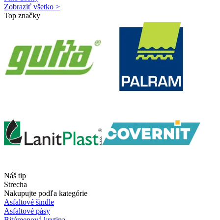
Zobraziť všetko >
Top značky
Náš tip
Strecha
Nakupujte podľa kategórie
Asfaltové šindle
Asfaltové pásy
Bitúmenová krytina