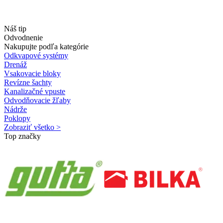
Náš tip
Odvodnenie
Nakupujte podľa kategórie
Odkvapové systémy
Drenáž
Vsakovacie bloky
Revízne šachty
Kanalizačné vpuste
Odvodňovacie žľaby
Nádrže
Poklopy
Zobraziť všetko >
Top značky