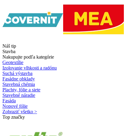
Náš tip
Stavba
Nakupujte podľa kategórie
Geotextílie
Izolovanie vlhkosti a radónu
Suchá výstavba
Fasádne obklady
Stavebná chémia
Plachty, fólie a siete
Stavebné náradie
Fasáda
Nopové fólie
Zobraziť všetko >
Top značky