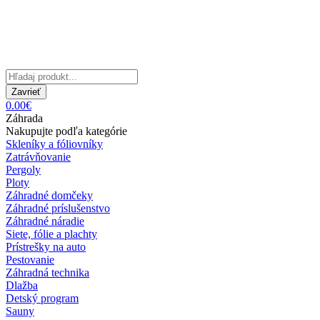
Zavrieť
0.00€
Záhrada
Nakupujte podľa kategórie
Skleníky a fóliovníky
Zatrávňovanie
Pergoly
Ploty
Záhradné domčeky
Záhradné príslušenstvo
Záhradné náradie
Siete, fólie a plachty
Prístrešky na auto
Pestovanie
Záhradná technika
Dlažba
Detský program
Sauny