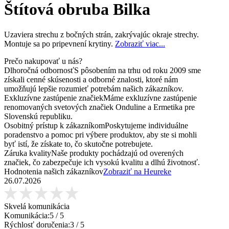
Štítová obruba Bilka
Uzaviera strechu z bočných strán, zakrývajúc okraje strechy.
Montuje sa po pripevnení krytiny.
Zobraziť viac...
Prečo nakupovať u nás?
Dlhoročná odbornosť
S pôsobením na trhu od roku 2009 sme
získali cenné skúsenosti a odborné znalosti, ktoré nám
umožňujú lepšie rozumieť potrebám našich zákazníkov.
Exkluzívne zastúpenie značiek
Máme exkluzívne zastúpenie
renomovaných svetových značiek Onduline a Ermetika pre
Slovenskú republiku.
Osobitný prístup k zákazníkom
Poskytujeme individuálne
poradenstvo a pomoc pri výbere produktov, aby ste si mohli
byť istí, že získate to, čo skutočne potrebujete.
Záruka kvality
Naše produkty pochádzajú od overených
značiek, čo zabezpečuje ich vysokú kvalitu a dlhú životnosť.
Hodnotenia našich zákazníkov
Zobraziť na Heureke
26.07.2026
Skvelá komunikácia
Komunikácia:
5
/ 5
Rýchlosť doručenia:
3
/ 5