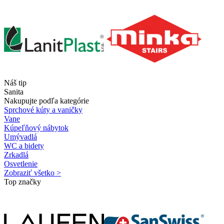
Náš tip
Sanita
Nakupujte podľa kategórie
Sprchové kúty a vaničky
Vane
Kúpeľňový nábytok
Umývadlá
WC a bidety
Zrkadlá
Osvetlenie
Zobraziť všetko >
Top značky