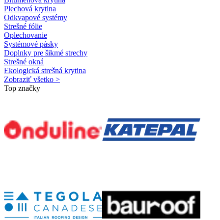
Plechová krytina
Odkvapové systémy
Strešné fólie
Oplechovanie
Systémové pásky
Doplnky pre šikmé strechy
Strešné okná
Ekologická strešná krytina
Zobraziť všetko >
Top značky