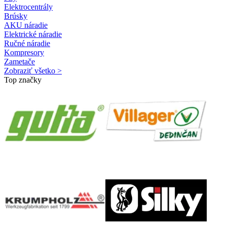
Elektrocentrály
Brúsky
AKU náradie
Elektrické náradie
Ručné náradie
Kompresory
Zametače
Zobraziť všetko >
Top značky