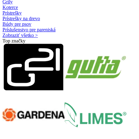
Grily
Koterce
Prístrešky
Prístrešky na drevo
Búdy pre psov
Príslušenstvo pre pareniská
Zobraziť všetko >
Top značky