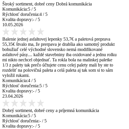
Široký sortiment, dobré ceny Dobrá komunikácia
Komunikácia:
5
/ 5
Rýchlosť doručenia:
4
/ 5
Kvalita dopravy:
-
/ 5
10.05.2026
Balenie jednej asfaltovej lepenky 53,7€ a paletová preprava
55,35€ štvalo ma, že prerpava je drahšia ako samotný produkt
bohužiaľ celé východné slovensko nemá modifikované
asfaltové pásy.... každé stavebniny iba oxidované a jednu rolku
mi nikto nechcel objednať. Ta rokla bola na malinkej paletke
1/3 z palety tak prečo účtujete cenu celej palety mali by ste to
rozdeliť na polovičná paleta a celá paleta aj tak som si to sám
vyložil rukami.
Komunikácia:
4
/ 5
Rýchlosť doručenia:
5
/ 5
Kvalita dopravy:
-
/ 5
23.04.2026
Dobrý sortiment, dobré ceny a príjemná komunikácia
Komunikácia:
5
/ 5
Rýchlosť doručenia:
-
/ 5
Kvalita dopravy:
-
/ 5