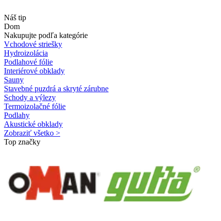
Náš tip
Dom
Nakupujte podľa kategórie
Vchodové striešky
Hydroizolácia
Podlahové fólie
Interiérové obklady
Sauny
Stavebné puzdrá a skryté zárubne
Schody a výlezy
Termoizolačné fólie
Podlahy
Akustické obklady
Zobraziť všetko >
Top značky