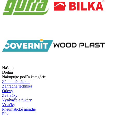
Náš tip
Dielňa
Nakupujte podľa kategórie
Záhradné náradie
Záhradná technika
Odevy
Zváračky
Vysávače a fukáry
Vŕtačky
Pneumatické náradie
Píly