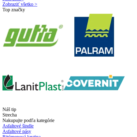
Zobraziť všetko >
Top značky
Náš tip
Strecha
Nakupujte podľa kategórie
Asfaltové šindle
Asfaltové pásy
Bitúmenová krytina