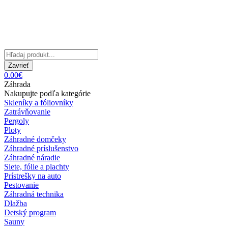
Zavrieť
0.00€
Záhrada
Nakupujte podľa kategórie
Skleníky a fóliovníky
Zatrávňovanie
Pergoly
Ploty
Záhradné domčeky
Záhradné príslušenstvo
Záhradné náradie
Siete, fólie a plachty
Prístrešky na auto
Pestovanie
Záhradná technika
Dlažba
Detský program
Sauny