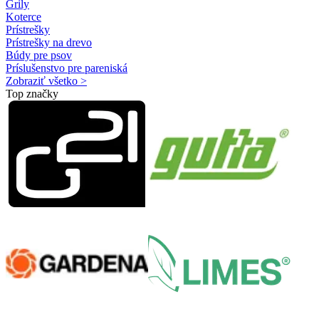
Grily
Koterce
Prístrešky
Prístrešky na drevo
Búdy pre psov
Príslušenstvo pre pareniská
Zobraziť všetko >
Top značky