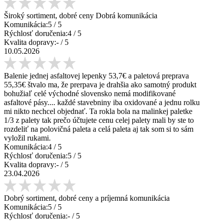
Široký sortiment, dobré ceny Dobrá komunikácia
Komunikácia:
5
/ 5
Rýchlosť doručenia:
4
/ 5
Kvalita dopravy:
-
/ 5
10.05.2026
Balenie jednej asfaltovej lepenky 53,7€ a paletová preprava
55,35€ štvalo ma, že prerpava je drahšia ako samotný produkt
bohužiaľ celé východné slovensko nemá modifikované
asfaltové pásy.... každé stavebniny iba oxidované a jednu rolku
mi nikto nechcel objednať. Ta rokla bola na malinkej paletke
1/3 z palety tak prečo účtujete cenu celej palety mali by ste to
rozdeliť na polovičná paleta a celá paleta aj tak som si to sám
vyložil rukami.
Komunikácia:
4
/ 5
Rýchlosť doručenia:
5
/ 5
Kvalita dopravy:
-
/ 5
23.04.2026
Dobrý sortiment, dobré ceny a príjemná komunikácia
Komunikácia:
5
/ 5
Rýchlosť doručenia:
-
/ 5