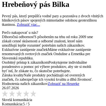
Hrebeňový pás Bilka
Pevný pás, ktorý prepúšťa vodné pary a pozostáva z dvoch vlnitých
hliníkových pásov spojených mimoriadne odolnou geotextílnou
tkaninou.
Zobraziť viac...
Prečo nakupovať u nás?
Dlhoročná odbornosť
S pôsobením na trhu od roku 2009 sme
získali cenné skúsenosti a odborné znalosti, ktoré nám
umožňujú lepšie rozumieť potrebám našich zákazníkov.
Exkluzívne zastúpenie značiek
Máme exkluzívne zastúpenie
renomovaných svetových značiek Onduline a Ermetika pre
Slovenskú republiku.
Osobitný prístup k zákazníkom
Poskytujeme individuálne
poradenstvo a pomoc pri výbere produktov, aby ste si mohli
byť istí, že získate to, čo skutočne potrebujete.
Záruka kvality
Naše produkty pochádzajú od overených
značiek, čo zabezpečuje ich vysokú kvalitu a dlhú životnosť.
Hodnotenia našich zákazníkov
Zobraziť na Heureke
26.07.2026
Skvelá komunikácia
Komunikácia:
5
/ 5