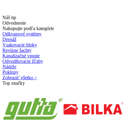
Náš tip
Odvodnenie
Nakupujte podľa kategórie
Odkvapové systémy
Drenáž
Vsakovacie bloky
Revízne šachty
Kanalizačné vpuste
Odvodňovacie žľaby
Nádrže
Poklopy
Zobraziť všetko >
Top značky