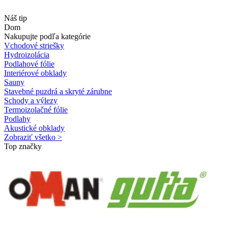
Náš tip
Dom
Nakupujte podľa kategórie
Vchodové striešky
Hydroizolácia
Podlahové fólie
Interiérové obklady
Sauny
Stavebné puzdrá a skryté zárubne
Schody a výlezy
Termoizolačné fólie
Podlahy
Akustické obklady
Zobraziť všetko >
Top značky