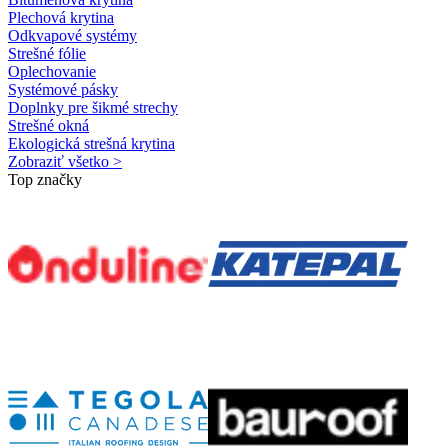
Plechová krytina
Odkvapové systémy
Strešné fólie
Oplechovanie
Systémové pásky
Doplnky pre šikmé strechy
Strešné okná
Ekologická strešná krytina
Zobraziť všetko >
Top značky