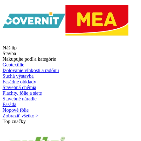
Náš tip
Stavba
Nakupujte podľa kategórie
Geotextílie
Izolovanie vlhkosti a radónu
Suchá výstavba
Fasádne obklady
Stavebná chémia
Plachty, fólie a siete
Stavebné náradie
Fasáda
Nopové fólie
Zobraziť všetko >
Top značky