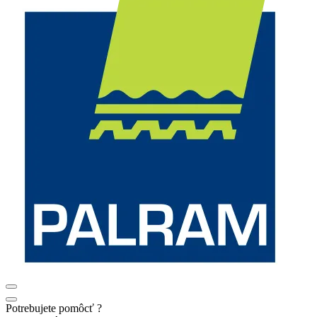
Potrebujete pomôcť ?