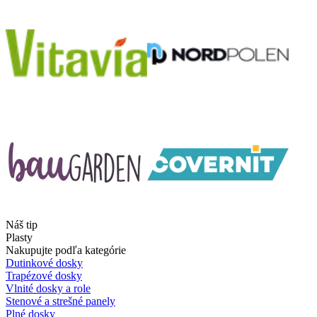
Náš tip
Plasty
Nakupujte podľa kategórie
Dutinkové dosky
Trapézové dosky
Vlnité dosky a role
Stenové a strešné panely
Plné dosky