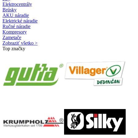
Elektrocentrály
Brúsky
AKU náradie
Elektrické náradie
Ručné náradie
Kompresory
Zametače
Zobraziť všetko >
Top značky