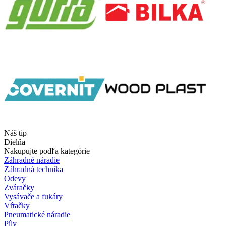
Náš tip
Dielňa
Nakupujte podľa kategórie
Záhradné náradie
Záhradná technika
Odevy
Zváračky
Vysávače a fukáry
Vŕtačky
Pneumatické náradie
Píly