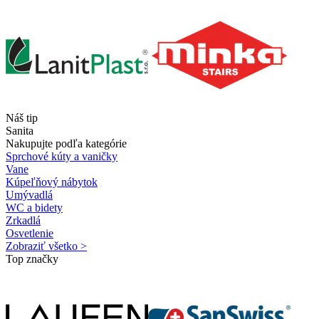
Náš tip
Sanita
Nakupujte podľa kategórie
Sprchové kúty a vaničky
Vane
Kúpeľňový nábytok
Umývadlá
WC a bidety
Zrkadlá
Osvetlenie
Zobraziť všetko >
Top značky